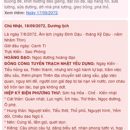
buồng đẻ, khơi mương đào giếng, đặt cối đá, lấp hang hố, sửa
tường, sửa đường, dỡ nhà phá tường, gieo trồng, phá thổ.
Ngày 17/09/2072
.
Xem thêm:
Chủ Nhật, 18/09/2072, Dương lịch
Là ngày 7/8/2072, Âm lịch (ngày Đinh Dậu - tháng Kỷ Dậu - năm
Nhâm Thìn)
Giờ đầu ngày: Canh Tí
Trực Kiến - Sao Phòng
Ngọc đường hoàng đạo
HOÀNG ĐẠO:
Ngày Kiến -
ĐỔNG CÔNG TUYỂN TRẠCH NHẬT YẾU DỤNG:
Tiểu hồng sa, Thiên thành, nhưng khi ngũ hành tự bại, trăm việc
đều xấu, thêm phạm Thiên địa chuyển sát càng xấu, gặp việc
quan, nguy khi đẻ, người con gái đẹp bị tai nạn về nước, con cháu
bỏ trốn tan tác, bại gia không dứt.
Sơn hạ Hỏa - Chế - Kiến nhật
HIỆP KỶ BIỆN PHƯƠNG THƯ:
* Cát thần: Quan nhật, Lục nghi, Ích hậu, Trừ thần, Ngọc đường,
Ô phệ.
* Hung thần: Nguyệt kiến, Tiểu thời, Thổ phủ, Nguyệt hình, Yếm
đối, Chiêu dao Ngũ li.
* Nên: Cúng tế, tắm gội, quét dọn.
* Kiêng: Cầu phúc cầu tự, dâng biểu sớ, nhận phong tước vị, họp