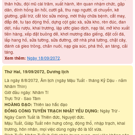
thân hữu, đội mũ cài trâm, xuất hành, lên quan nhậm chức, gặp
dân, đính hống ăn hỏi, cưới gả, thu nạp người, di chuyển, kê
giường, giải trừ, cắt tóc sửa móng, mời thầy chữa bệnh, cắt may,
đắp đê, tu tạo động thổ, dựng cột gác xà, sửa kho, rèn đúc, đan
dệt, nấu rượu, khai trương, lập ước giao dịch, nạp tài, mở kho xuất
tiền hàng, xếp đặt buồng đẻ, khơi mương đào giếng, đặt cối đá,
lấp hang hố, sửa tường, sửa đường, dỡ nhà phá tường, chặt cây,
đánh cá gieo trồng, chăn nuôi, nạp gia súc, phá thổ, an táng, cải
táng.
Ngày 18/09/2072
.
Xem thêm:
Thứ Hai, 19/09/2072, Dương lịch
Là ngày 8/8/2072, Âm lịch (ngày Mậu Tuất - tháng Kỷ Dậu - năm
Nhâm Thìn)
Giờ đầu ngày: Nhâm Tí
Trực Trừ - Sao Tâm
Thiên lao hắc đạo
HOÀNG ĐẠO:
Ngày Trừ -
ĐỔNG CÔNG TUYỂN TRẠCH NHẬT YẾU DỤNG:
Ngày Canh Tuất là Thiên đức, Nguyệt đức.
Mậu Tuất, Giáp Tuất nên hưng công, động thổ, nhập trạch, khai
trương, hôn nhân, mọi việc dùng ngày đó là tốt vừa.
Bính Tuất, Nhâm Tuất là Sát nhập trung cung, mọi việc không nên