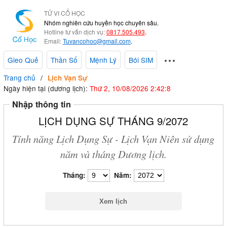
TỬ VI CỔ HỌC
Nhóm nghiên cứu huyền học chuyên sâu.
Hotline tư vấn dịch vụ:
0817.505.493
.
Email:
Tuvancohoc@gmail.com
.
Gieo Quẻ
Thần Số
Mệnh Lý
Bói SIM
Trang chủ
Lịch Vạn Sự
Ngày hiện tại (dương lịch):
Thứ 2, 10/08/2026 2:42:9
Nhập thông tin
LỊCH DỤNG SỰ THÁNG 9/2072
Tính năng Lịch Dụng Sự - Lịch Vạn Niên sử dụng
năm và tháng Dương lịch.
Tháng:
Năm: