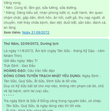
Vãng vong.
* Nên: Cúng tế, tắm gội, sửa tường, sửa đường.
* Kiêng: Dâng biểu sớ, nhận phong tước vị, xuất hành, lên quan
nhậm chức, gặp dân, đính hôn, ăn hỏi, cưới gả, thu nạp người, di
chuyển, mời thầy chữa bệnh, đan dệt, đuổi bắt, săn băn, đánh cá,
an táng.
Ngày 21/09/2072
.
Xem thêm:
Thứ Năm, 22/09/2072, Dương lịch
Là ngày 11/8/2072, Âm lịch (ngày Tân Sửu - tháng Kỷ Dậu - năm
Nhâm Thìn)
Giờ đầu ngày: Mậu Tí
Trực Định - Sao Đẩu
Câu trần hắc đạo
HOÀNG ĐẠO:
Ngày Định -
ĐỔNG CÔNG TUYỂN TRẠCH NHẬT YẾU DỤNG:
Tân Sửu, Quý Sửu, Ất Sửu, Đinh Sửu là tốt vừa.
Duy có Kỷ Sửu bất lợi cho mọi việc, không nên phạm cái đó, chủ
về tật bệnh, sinh tai (vạ) xấu.
* * * * *
Tra ngày Định là Sửu ở Đổng công trong nguyên bản, có chép:
- Tân Sửu, Quý Sửu, là ngày dùng việc thì tốt vừa.
- Ất Sửu, Đinh Sửu cũng tốt vừa.