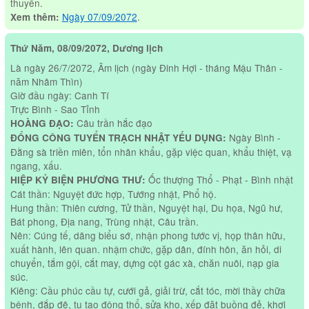
thuyền.
Ngày 07/09/2072
.
Xem thêm:
Thứ Năm, 08/09/2072, Dương lịch
Là ngày 26/7/2072, Âm lịch (ngày Đinh Hợi - tháng Mậu Thân -
năm Nhâm Thìn)
Giờ đầu ngày: Canh Tí
Trực Bình - Sao Tỉnh
Câu trần hắc đạo
HOÀNG ĐẠO:
Ngày Bình -
ĐỔNG CÔNG TUYỂN TRẠCH NHẬT YẾU DỤNG:
Đằng sà triền miên, tổn nhân khẩu, gặp việc quan, khẩu thiệt, vạ
ngang, xấu.
Ốc thượng Thổ - Phạt - Bình nhật
HIỆP KỶ BIỆN PHƯƠNG THƯ:
Cát thần: Nguyệt đức hợp, Tướng nhật, Phổ hộ.
Hung thần: Thiên cương, Tử thần, Nguyệt hại, Du họa, Ngũ hư,
Bát phong, Địa nang, Trùng nhật, Câu trần.
Nên: Cúng tế, dâng biểu sớ, nhận phong tước vị, họp thân hữu,
xuất hành, lên quan. nhậm chức, gặp dân, đính hôn, ăn hỏi, di
chuyển, tắm gội, cắt may, dựng cột gác xà, chăn nuôi, nạp gia
súc.
Kiêng: Cầu phúc cầu tự, cưới gả, giải trừ, cắt tóc, mời thầy chữa
bệnh, đắp đê, tu tạo động thổ, sửa kho, xếp đặt buồng đẻ, khơi