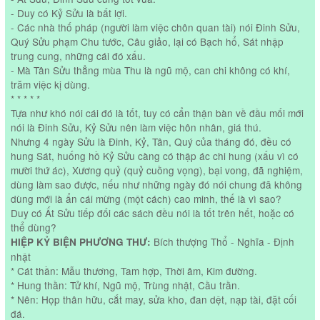
- Duy có Kỷ Sửu là bất lợi.
- Các nhà thố pháp (người làm việc chôn quan tài) nói Đinh Sửu,
Quý Sửu phạm Chu tước, Câu giảo, lại có Bạch hổ, Sát nhập
trung cung, những cái đó xấu.
- Mà Tân Sửu thẳng mùa Thu là ngũ mộ, can chi không có khí,
trăm việc kị dùng.
* * * * *
Tựa như khó nói cái đó là tốt, tuy có cẩn thận bàn về đầu mối mới
nói là Đinh Sửu, Kỷ Sửu nên làm việc hôn nhân, giá thú.
Nhưng 4 ngày Sửu là Đinh, Kỷ, Tân, Quý của tháng đó, đều có
hung Sát, huống hồ Kỷ Sửu càng có thập ác chi hung (xấu vì có
mười thứ ác), Xương quỷ (quỷ cuồng vọng), bại vong, đã nghiệm,
dùng làm sao được, nếu như những ngày đó nói chung đã không
dùng mới là ẩn cái mừng (một cách) cao minh, thế là vì sao?
Duy có Ất Sửu tiếp đối các sách đều nói là tốt trên hết, hoặc có
thể dùng?
Bích thượng Thổ - Nghĩa - Định
HIỆP KỶ BIỆN PHƯƠNG THƯ:
nhật
* Cát thần: Mẫu thương, Tam hợp, Thời âm, Kim đường.
* Hung thần: Tử khí, Ngũ mộ, Trùng nhật, Cầu trần.
* Nên: Họp thân hữu, cắt may, sửa kho, đan dệt, nạp tài, đặt cối
đá.