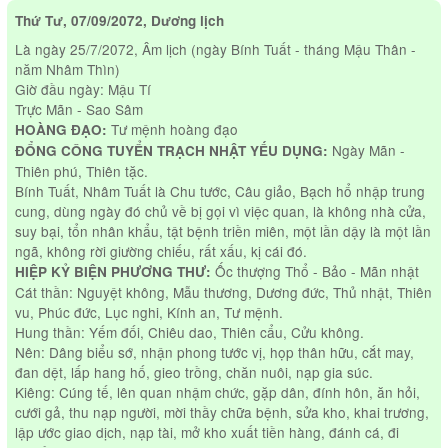
Thứ Tư, 07/09/2072, Dương lịch
Là ngày 25/7/2072, Âm lịch (ngày Bính Tuất - tháng Mậu Thân -
năm Nhâm Thìn)
Giờ đầu ngày: Mậu Tí
Trực Mãn - Sao Sâm
Tư mệnh hoàng đạo
HOÀNG ĐẠO:
Ngày Mãn -
ĐỔNG CÔNG TUYỂN TRẠCH NHẬT YẾU DỤNG:
Thiên phú, Thiên tặc.
Bính Tuất, Nhâm Tuất là Chu tước, Câu giảo, Bạch hổ nhập trung
cung, dùng ngày đó chủ về bị gọi vì việc quan, là không nhà cửa,
suy bại, tổn nhân khẩu, tật bệnh triền miên, một lần dậy là một lần
ngã, không rời giường chiếu, rất xấu, kị cái đó.
Ốc thượng Thổ - Bảo - Mãn nhật
HIỆP KỶ BIỆN PHƯƠNG THƯ:
Cát thần: Nguyệt không, Mẫu thương, Dương đức, Thủ nhật, Thiên
vu, Phúc đức, Lục nghi, Kính an, Tư mệnh.
Hung thần: Yếm đối, Chiêu dao, Thiên cẩu, Cửu không.
Nên: Dâng biểu sớ, nhận phong tước vị, họp thân hữu, cắt may,
đan dệt, lấp hang hố, gieo trồng, chăn nuôi, nạp gia súc.
Kiêng: Cúng tế, lên quan nhậm chức, gặp dân, đính hôn, ăn hỏi,
cưới gả, thu nạp người, mời thầy chữa bệnh, sửa kho, khai trương,
lập ước giao dịch, nạp tài, mở kho xuất tiền hàng, đánh cá, đi