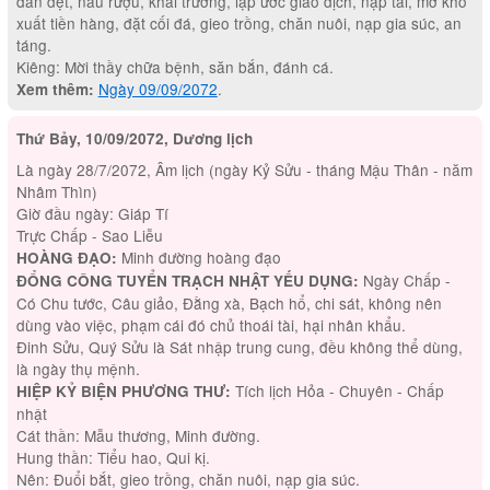
đan dệt, nấu rượu, khai trương, lập ước giao dịch, nạp tài, mở kho
xuất tiền hàng, đặt cối đá, gieo trồng, chăn nuôi, nạp gia súc, an
táng.
Kiêng: Mời thầy chữa bệnh, săn bắn, đánh cá.
Ngày 09/09/2072
.
Xem thêm:
Thứ Bảy, 10/09/2072, Dương lịch
Là ngày 28/7/2072, Âm lịch (ngày Kỷ Sửu - tháng Mậu Thân - năm
Nhâm Thìn)
Giờ đầu ngày: Giáp Tí
Trực Chấp - Sao Liễu
Minh đường hoàng đạo
HOÀNG ĐẠO:
Ngày Chấp -
ĐỔNG CÔNG TUYỂN TRẠCH NHẬT YẾU DỤNG:
Có Chu tước, Câu giảo, Đằng xà, Bạch hổ, chi sát, không nên
dùng vào việc, phạm cái đó chủ thoái tài, hại nhân khẩu.
Đinh Sửu, Quý Sửu là Sát nhập trung cung, đều không thể dùng,
là ngày thụ mệnh.
Tích lịch Hỏa - Chuyên - Chấp
HIỆP KỶ BIỆN PHƯƠNG THƯ:
nhật
Cát thần: Mẫu thương, Minh đường.
Hung thần: Tiểu hao, Qui kị.
Nên: Đuổi bắt, gieo trồng, chăn nuôi, nạp gia súc.