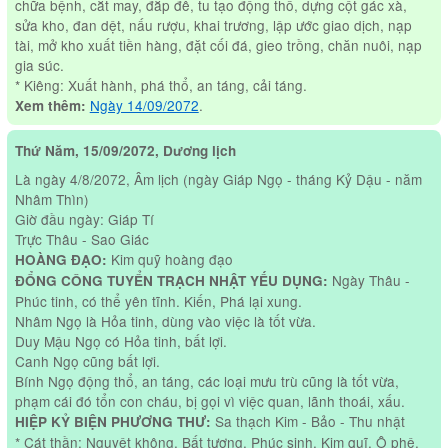
chữa bệnh, cắt may, đắp đê, tu tạo động thố, dựng cột gác xà,
sửa kho, đan dệt, nấu rượu, khai trương, lập ước giao dịch, nạp
tài, mở kho xuất tiền hàng, đặt cối đá, gieo trồng, chăn nuôi, nạp
gia súc.
* Kiêng: Xuất hành, phá thổ, an táng, cải táng.
Ngày 14/09/2072
.
Xem thêm:
Thứ Năm, 15/09/2072, Dương lịch
Là ngày 4/8/2072, Âm lịch (ngày Giáp Ngọ - tháng Kỷ Dậu - năm
Nhâm Thìn)
Giờ đầu ngày: Giáp Tí
Trực Thâu - Sao Giác
Kim quỹ hoàng đạo
HOÀNG ĐẠO:
Ngày Thâu -
ĐỔNG CÔNG TUYỂN TRẠCH NHẬT YẾU DỤNG:
Phúc tinh, có thể yên tĩnh. Kiến, Phá lại xung.
Nhâm Ngọ là Hỏa tinh, dùng vào việc là tốt vừa.
Duy Mậu Ngọ có Hỏa tinh, bất lợi.
Canh Ngọ cũng bất lợi.
Bính Ngọ động thổ, an táng, các loại mưu trù cũng là tốt vừa,
phạm cái đó tổn con cháu, bị gọi vì việc quan, lãnh thoái, xấu.
Sa thạch Kim - Bảo - Thu nhật
HIỆP KỶ BIỆN PHƯƠNG THƯ:
* Cát thần: Nguyệt không, Bất tương, Phúc sinh, Kim quĩ, Ô phệ.