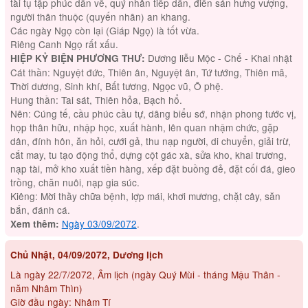
tài tụ tập phúc dẫn về, quý nhân tiếp dẫn, điền sản hưng vượng,
người thân thuộc (quyến nhân) an khang.
Các ngày Ngọ còn lại (Giáp Ngọ) là tốt vừa.
Riêng Canh Ngọ rất xấu.
Dương liễu Mộc - Chế - Khai nhật
HIỆP KỶ BIỆN PHƯƠNG THƯ:
Cát thần: Nguyệt đức, Thiên ân, Nguyệt ân, Tứ tướng, Thiên mã,
Thời dương, Sinh khí, Bất tương, Ngọc vũ, Ô phệ.
Hung thần: Tai sát, Thiên hỏa, Bạch hổ.
Nên: Cúng tế, cầu phúc cầu tự, dâng biểu sớ, nhận phong tước vị,
họp thân hữu, nhập học, xuất hành, lên quan nhậm chức, gặp
dân, đính hôn, ăn hỏi, cưới gả, thu nạp người, di chuyển, giải trừ,
cắt may, tu tạo động thổ, dựng cột gác xà, sửa kho, khai trương,
nạp tài, mở kho xuất tiền hàng, xếp đặt buồng đẻ, đặt cối đá, gieo
trồng, chăn nuôi, nạp gia súc.
Kiêng: Mời thầy chữa bệnh, lợp mái, khơi mương, chặt cây, săn
bắn, đánh cá.
Ngày 03/09/2072
.
Xem thêm:
Chủ Nhật, 04/09/2072, Dương lịch
Là ngày 22/7/2072, Âm lịch (ngày Quý Mùi - tháng Mậu Thân -
năm Nhâm Thìn)
Giờ đầu ngày: Nhâm Tí