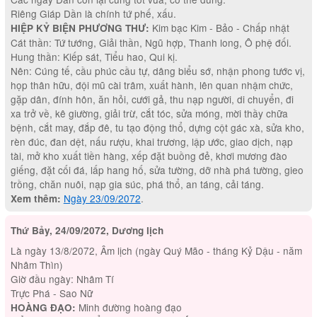
Riêng Giáp Dần là chính tứ phế, xấu.
Kim bạc Kim - Bảo - Chấp nhật
HIỆP KỶ BIỆN PHƯƠNG THƯ:
Cát thần: Tứ tướng, Giải thần, Ngũ hợp, Thanh long, Ô phệ đối.
Hung thần: Kiếp sát, Tiểu hao, Qui kị.
Nên: Cúng tế, cầu phúc cầu tự, dâng biểu sớ, nhận phong tước vị,
họp thân hữu, đội mũ cài trâm, xuất hành, lên quan nhậm chức,
gặp dân, đính hôn, ăn hỏi, cưới gả, thu nạp người, di chuyển, đi
xa trở về, kê giường, giải trừ, cắt tóc, sửa móng, mời thầy chữa
bệnh, cắt may, đắp đê, tu tạo động thổ, dựng cột gác xà, sửa kho,
rèn đúc, đan dệt, nấu rượu, khai trương, lập ước, giao dịch, nạp
tài, mở kho xuất tiền hàng, xếp đặt buồng đẻ, khơi mương đào
giếng, đặt cối đá, lấp hang hố, sửa tường, dỡ nhà phá tường, gieo
trồng, chăn nuôi, nạp gia súc, phá thổ, an táng, cải táng.
Ngày 23/09/2072
.
Xem thêm:
Thứ Bảy, 24/09/2072, Dương lịch
Là ngày 13/8/2072, Âm lịch (ngày Quý Mão - tháng Kỷ Dậu - năm
Nhâm Thìn)
Giờ đầu ngày: Nhâm Tí
Trực Phá - Sao Nữ
Minh đường hoàng đạo
HOÀNG ĐẠO: