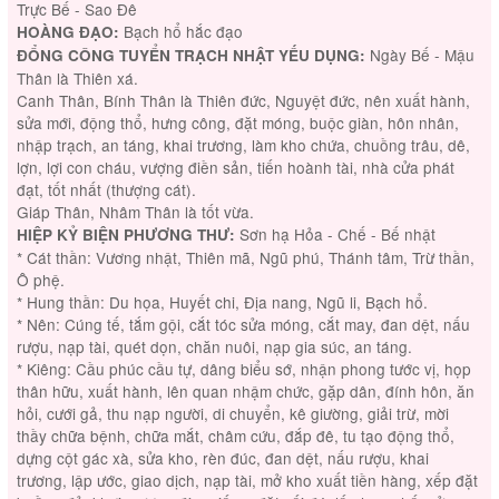
Trực Bế - Sao Đê
Bạch hổ hắc đạo
HOÀNG ĐẠO:
Ngày Bế - Mậu
ĐỔNG CÔNG TUYỂN TRẠCH NHẬT YẾU DỤNG:
Thân là Thiên xá.
Canh Thân, Bính Thân là Thiên đức, Nguyệt đức, nên xuất hành,
sửa mới, động thổ, hưng công, đặt móng, buộc giàn, hôn nhân,
nhập trạch, an táng, khai trương, làm kho chứa, chuồng trâu, dê,
lợn, lợi con cháu, vượng điền sản, tiến hoành tài, nhà cửa phát
đạt, tốt nhất (thượng cát).
Giáp Thân, Nhâm Thân là tốt vừa.
Sơn hạ Hỏa - Chế - Bế nhật
HIỆP KỶ BIỆN PHƯƠNG THƯ:
* Cát thần: Vương nhật, Thiên mã, Ngũ phú, Thánh tâm, Trừ thần,
Ô phệ.
* Hung thần: Du họa, Huyết chi, Địa nang, Ngũ li, Bạch hổ.
* Nên: Cúng tế, tắm gội, cắt tóc sửa móng, cắt may, đan dệt, nấu
rượu, nạp tài, quét dọn, chăn nuôi, nạp gia súc, an táng.
* Kiêng: Cầu phúc cầu tự, dâng biểu sớ, nhận phong tước vị, họp
thân hữu, xuất hành, lên quan nhậm chức, gặp dân, đính hôn, ăn
hỏi, cưới gả, thu nạp người, di chuyển, kê giường, giải trừ, mời
thầy chữa bệnh, chữa mắt, châm cứu, đắp đê, tu tạo động thổ,
dựng cột gác xà, sửa kho, rèn đúc, đan dệt, nấu rượu, khai
trương, lập ước, giao dịch, nạp tài, mở kho xuất tiền hàng, xếp đặt