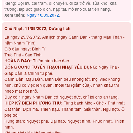
Kiêng: Đội mũ cài trâm, di chuyển, đi xa trở về, sửa kho, khai
trương, lập ước giao dịch, nạp tài, mở kho xuất tiền hàng.
Ngày 10/09/2072
.
Xem thêm:
Chủ Nhật, 11/09/2072, Dương lịch
Là ngày 29/7/2072, Âm lịch (ngày Canh Dần - tháng Mậu Thân -
năm Nhâm Thìn)
Giờ đầu ngày: Bính Tí
Trực Phá - Sao Tinh
Thiên hình hắc đạo
HOÀNG ĐẠO:
Ngày Phá -
ĐỔNG CÔNG TUYỂN TRẠCH NHẬT YẾU DỤNG:
Giáp Dần là Chính tứ phế.
Canh Dần, Mậu Dần, Bính Dần đều không tốt, mọi việc không
nên, chủ có việc lên quan, thoái tài (giảm của), nhân khẩu thì
nheo mắt nói nhỏ.
Duy có 1 ngày Nhâm Dần có Nguyệt đức, chỉ lợi cho an táng.
Tùng bách Mộc - Chế - Phá nhật
HIỆP KỶ BIỆN PHƯƠNG THƯ:
Cát thần: Dịch mã, Thiên hậu, Thánh tâm, Giải thần, Ngũ hợp, Ô
phệ đối.
Hung thần: Nguyệt phá, Đại hao, Nguyệt hình, Phục nhật, Thiên
hình.
Kiêng: Mọi việc không nên làm.