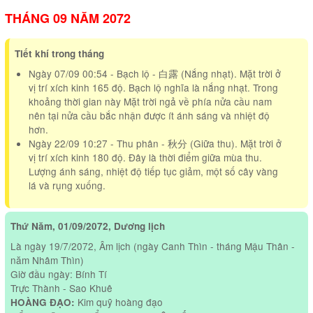
THÁNG 09 NĂM 2072
Tiết khí trong tháng
Ngày 07/09 00:54 - Bạch lộ - 白露 (Nắng nhạt). Mặt trời ở
vị trí xích kinh 165 độ. Bạch lộ nghĩa là nắng nhạt. Trong
khoảng thời gian này Mặt trời ngả về phía nửa cầu nam
nên tại nửa cầu bắc nhận được ít ánh sáng và nhiệt độ
hơn.
Ngày 22/09 10:27 - Thu phân - 秋分 (Giữa thu). Mặt trời ở
vị trí xích kinh 180 độ. Đây là thời điểm giữa mùa thu.
Lượng ánh sáng, nhiệt độ tiếp tục giảm, một số cây vàng
lá và rụng xuống.
Thứ Năm, 01/09/2072, Dương lịch
Là ngày 19/7/2072, Âm lịch (ngày Canh Thìn - tháng Mậu Thân -
năm Nhâm Thìn)
Giờ đầu ngày: Bính Tí
Trực Thành - Sao Khuê
Kim quỹ hoàng đạo
HOÀNG ĐẠO: