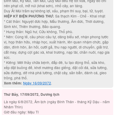
Đinh Mùi, Kỷ Mùi, Tân Mùi, Quý Mùi đều hệ tốt vừa, ngày đó chỉ
nên phạt cỏ, mở núi (khai sơn), nhổ cây, an táng.
Duy Ất Mùi trăm sự không lợi, xấu, phạm thì suy, bại, tử, tuyệt.
Sa thạch Kim - Chế - Khai nhật
HIỆP KỶ BIỆN PHƯƠNG THƯ:
* Cát thần: Nguyệt đức hợp, Mẫu thương, Âm đức, Thời dương,
Sinh khí, Thiên thương, Bảo quang.
* Hung thần: Ngũ hư, Cửu không, Thổ phù.
* Nên: Cúng tế, cầu phúc cầu tự, dâng biểu sớ, nhận phong tước
vị, họp thân hữu, nhập học, xuất hành, lên quan nhậm chức, gặp
dân, đính hôn, ăn hỏi, cưới gả, thu nạp người, di chuyển, giải trừ,
cắt may, dựng cột gác xà, khai trương, nạp tài, chăn nuôi, nạp gia
súc.
* Kiêng: Mời thầy chữa bệnh, đắp đê, tu tạo động thổ, sửa kho,
xếp đặt buồng đẻ, khơi mương đào giếng, đặt cối đá, sửa tường,
sửa đường, dỡ nhà phá tường, chặt cây, săn bắn, đánh cá, gieo
trồng, phá thổ.
Ngày 16/09/2072
.
Xem thêm:
Thứ Bảy, 17/09/2072, Dương lịch
Là ngày 6/8/2072, Âm lịch (ngày Bính Thân - tháng Kỷ Dậu - năm
Nhâm Thìn)
Giờ đầu ngày: Mậu Tí