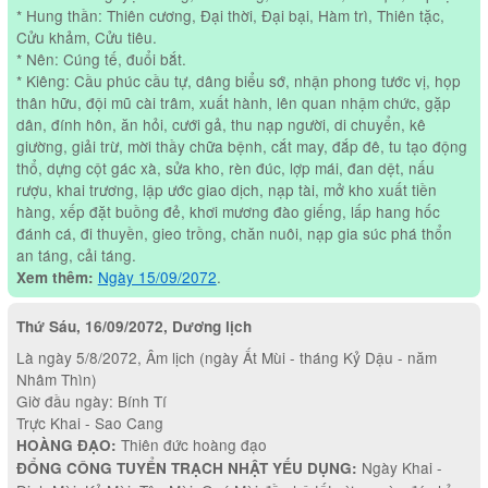
* Hung thần: Thiên cương, Đại thời, Đại bại, Hàm trì, Thiên tặc,
Cửu khảm, Cửu tiêu.
* Nên: Cúng tế, đuổi bắt.
* Kiêng: Cầu phúc cầu tự, dâng biểu sớ, nhận phong tước vị, họp
thân hữu, đội mũ cài trâm, xuất hành, lên quan nhậm chức, gặp
dân, đính hôn, ăn hỏi, cưới gả, thu nạp người, di chuyển, kê
giường, giải trừ, mời thầy chữa bệnh, cắt may, đắp đê, tu tạo động
thổ, dựng cột gác xà, sửa kho, rèn đúc, lợp mái, đan dệt, nấu
rượu, khai trương, lập ước giao dịch, nạp tài, mở kho xuất tiền
hàng, xếp đặt buồng đẻ, khơi mương đào giếng, lấp hang hốc
đánh cá, đi thuyền, gieo trồng, chăn nuôi, nạp gia súc phá thổn
an táng, cải táng.
Ngày 15/09/2072
.
Xem thêm:
Thứ Sáu, 16/09/2072, Dương lịch
Là ngày 5/8/2072, Âm lịch (ngày Ất Mùi - tháng Kỷ Dậu - năm
Nhâm Thìn)
Giờ đầu ngày: Bính Tí
Trực Khai - Sao Cang
Thiên đức hoàng đạo
HOÀNG ĐẠO:
Ngày Khai -
ĐỔNG CÔNG TUYỂN TRẠCH NHẬT YẾU DỤNG: