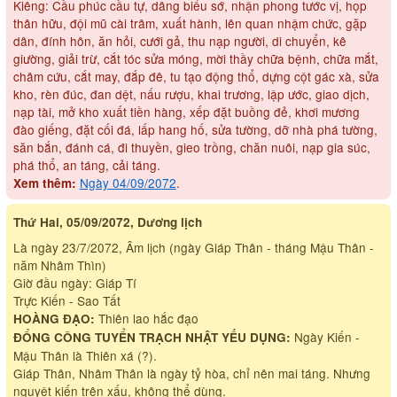
Kiêng: Cầu phúc cầu tự, dâng biểu sớ, nhận phong tước vị, họp
thân hữu, đội mũ cài trâm, xuất hành, lên quan nhậm chức, gặp
dân, đính hôn, ăn hỏi, cưới gả, thu nạp người, di chuyển, kê
giường, giải trừ, cắt tóc sửa móng, mời thầy chữa bệnh, chữa mắt,
châm cứu, cắt may, đắp đê, tu tạo động thổ, dựng cột gác xà, sửa
kho, rèn đúc, đan dệt, nấu rượu, khai trương, lập ước, giao dịch,
nạp tài, mở kho xuất tiền hàng, xếp đặt buồng đẻ, khơi mương
đào giếng, đặt cối đá, lấp hang hố, sửa tường, dỡ nhà phá tường,
săn bắn, đánh cá, đi thuyền, gieo trồng, chăn nuôi, nạp gia súc,
phá thổ, an táng, cải táng.
Ngày 04/09/2072
.
Xem thêm:
Thứ Hai, 05/09/2072, Dương lịch
Là ngày 23/7/2072, Âm lịch (ngày Giáp Thân - tháng Mậu Thân -
năm Nhâm Thìn)
Giờ đầu ngày: Giáp Tí
Trực Kiến - Sao Tất
Thiên lao hắc đạo
HOÀNG ĐẠO:
Ngày Kiến -
ĐỔNG CÔNG TUYỂN TRẠCH NHẬT YẾU DỤNG:
Mậu Thân là Thiên xá (?).
Giáp Thân, Nhâm Thân là ngày tỷ hòa, chỉ nên mai táng. Nhưng
nguyệt kiến trên xấu, không thể dùng.