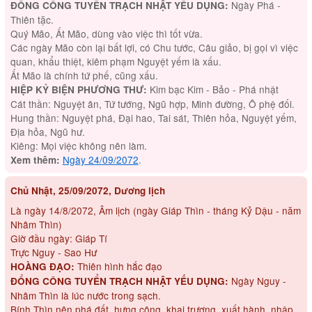
Ngày Phá -
ĐỔNG CÔNG TUYỂN TRẠCH NHẬT YẾU DỤNG:
Thiên tặc.
Quý Mão, Ất Mão, dùng vào việc thì tốt vừa.
Các ngày Mão còn lại bất lợi, có Chu tước, Câu giảo, bị gọi vì việc
quan, khẩu thiệt, kiêm phạm Nguyệt yếm là xấu.
Ất Mão là chính tứ phế, cũng xấu.
Kim bạc Kim - Bảo - Phá nhật
HIỆP KỶ BIỆN PHƯƠNG THƯ:
Cát thần: Nguyệt ân, Tứ tướng, Ngũ hợp, Minh đường, Ô phệ đối.
Hung thần: Nguyệt phá, Đại hao, Tai sát, Thiên hỏa, Nguyệt yếm,
Địa hỏa, Ngũ hư.
Kiêng: Mọi việc không nên làm.
Ngày 24/09/2072
.
Xem thêm:
Chủ Nhật, 25/09/2072, Dương lịch
Là ngày 14/8/2072, Âm lịch (ngày Giáp Thìn - tháng Kỷ Dậu - năm
Nhâm Thìn)
Giờ đầu ngày: Giáp Tí
Trực Nguy - Sao Hư
Thiên hình hắc đạo
HOÀNG ĐẠO:
Ngày Nguy -
ĐỔNG CÔNG TUYỂN TRẠCH NHẬT YẾU DỤNG:
Nhâm Thìn là lúc nước trong sạch.
Bính Thìn nên phá đất, hưng công, khai trương, xuất hành, nhập