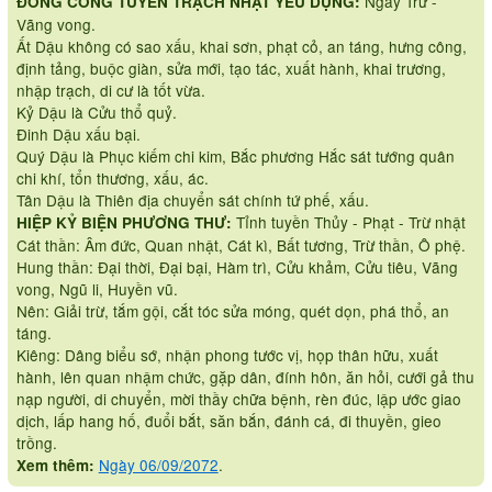
Ngày Trừ -
ĐỔNG CÔNG TUYỂN TRẠCH NHẬT YẾU DỤNG:
Vãng vong.
Ất Dậu không có sao xấu, khai sơn, phạt cỏ, an táng, hưng công,
định tảng, buộc giàn, sửa mới, tạo tác, xuất hành, khai trương,
nhập trạch, di cư là tốt vừa.
Kỷ Dậu là Cửu thổ quỷ.
Đinh Dậu xấu bại.
Quý Dậu là Phục kiếm chi kim, Bắc phương Hắc sát tướng quân
chi khí, tổn thương, xấu, ác.
Tân Dậu là Thiên địa chuyển sát chính tứ phế, xấu.
Tỉnh tuyền Thủy - Phạt - Trừ nhật
HIỆP KỶ BIỆN PHƯƠNG THƯ:
Cát thần: Âm đức, Quan nhật, Cát kì, Bất tương, Trừ thần, Ô phệ.
Hung thần: Đại thời, Đại bại, Hàm trì, Cửu khảm, Cửu tiêu, Vãng
vong, Ngũ li, Huyền vũ.
Nên: Giải trừ, tắm gội, cắt tóc sửa móng, quét dọn, phá thổ, an
táng.
Kiêng: Dâng biểu sớ, nhận phong tước vị, họp thân hữu, xuất
hành, lên quan nhậm chức, gặp dân, đính hôn, ăn hỏi, cưới gả thu
nạp người, di chuyển, mời thầy chữa bệnh, rèn đúc, lập ước giao
dịch, lấp hang hố, đuổi bắt, săn bắn, đánh cá, đi thuyền, gieo
trồng.
Ngày 06/09/2072
.
Xem thêm: