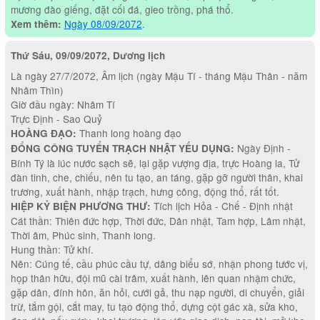
mương đào giếng, đặt cối đá, gieo trồng, phá thổ.
Ngày 08/09/2072
.
Xem thêm:
Thứ Sáu, 09/09/2072, Dương lịch
Là ngày 27/7/2072, Âm lịch (ngày Mậu Tí - tháng Mậu Thân - năm
Nhâm Thìn)
Giờ đầu ngày: Nhâm Tí
Trực Định - Sao Quỷ
Thanh long hoàng đạo
HOÀNG ĐẠO:
Ngày Định -
ĐỔNG CÔNG TUYỂN TRẠCH NHẬT YẾU DỤNG:
Bính Tý là lúc nước sạch sẽ, lại gặp vượng địa, trực Hoàng la, Tử
đàn tinh, che, chiếu, nên tu tạo, an táng, gặp gỡ người thân, khai
trương, xuất hành, nhập trạch, hưng công, động thổ, rất tốt.
Tích lịch Hỏa - Chế - Định nhật
HIỆP KỶ BIỆN PHƯƠNG THƯ:
Cát thần: Thiên đức hợp, Thời đức, Dân nhật, Tam hợp, Lâm nhật,
Thời âm, Phúc sinh, Thanh long.
Hung thần: Tử khí.
Nên: Cúng tế, cầu phúc cầu tự, dâng biểu sớ, nhận phong tước vị,
họp thân hữu, đội mũ cài trâm, xuất hành, lên quan nhậm chức,
gặp dân, đính hôn, ăn hỏi, cưới gả, thu nạp người, di chuyển, giải
trừ, tắm gội, cắt may, tu tạo động thổ, dựng cột gác xà, sửa kho,