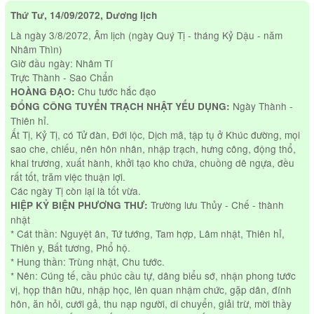
Thứ Tư, 14/09/2072, Dương lịch
Là ngày 3/8/2072, Âm lịch (ngày Quý Tị - tháng Kỷ Dậu - năm
Nhâm Thìn)
Giờ đầu ngày: Nhâm Tí
Trực Thành - Sao Chẩn
Chu tước hắc đạo
HOÀNG ĐẠO:
Ngày Thành -
ĐỔNG CÔNG TUYỂN TRẠCH NHẬT YẾU DỤNG:
Thiên hỉ.
Ất Tị, Kỷ Tị, có Tử đàn, Đới lộc, Dịch mã, tập tụ ở Khúc đường, mọi
sao che, chiếu, nên hôn nhân, nhập trạch, hưng công, động thổ,
khai trương, xuất hành, khởi tạo kho chứa, chuồng dê ngựa, đều
rất tốt, trăm việc thuận lợi.
Các ngày Tị còn lại là tốt vừa.
Trường lưu Thủy - Chế - thành
HIỆP KỶ BIỆN PHƯƠNG THƯ:
nhật
* Cát thần: Nguyệt ân, Tứ tướng, Tam hợp, Lâm nhật, Thiên hỉ,
Thiên y, Bất tương, Phổ hộ.
* Hung thần: Trùng nhật, Chu tước.
* Nên: Cúng tế, cầu phúc cầu tự, dâng biểu sớ, nhận phong tước
vị, họp thân hữu, nhập học, lên quan nhậm chức, gặp dân, đính
hôn, ăn hỏi, cưới gả, thu nạp người, di chuyển, giải trừ, mời thầy