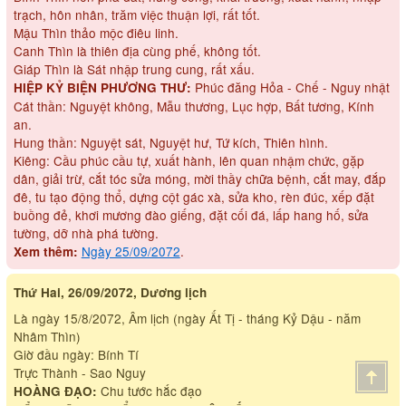
trạch, hôn nhân, trăm việc thuận lợi, rất tốt.
Mậu Thìn thảo mộc điêu linh.
Canh Thìn là thiên địa cùng phế, không tốt.
Giáp Thìn là Sát nhập trung cung, rất xấu.
Phúc đăng Hỏa - Chế - Nguy nhật
HIỆP KỶ BIỆN PHƯƠNG THƯ:
Cát thần: Nguyệt không, Mẫu thương, Lục hợp, Bất tương, Kính
an.
Hung thần: Nguyệt sát, Nguyệt hư, Tứ kích, Thiên hình.
Kiêng: Cầu phúc cầu tự, xuất hành, lên quan nhậm chức, gặp
dân, giải trừ, cắt tóc sửa móng, mời thầy chữa bệnh, cắt may, đắp
đê, tu tạo động thổ, dựng cột gác xà, sửa kho, rèn đúc, xếp đặt
buồng đẻ, khơi mương đào giếng, đặt cối đá, lấp hang hố, sửa
tường, dỡ nhà phá tường.
Ngày 25/09/2072
.
Xem thêm:
Thứ Hai, 26/09/2072, Dương lịch
Là ngày 15/8/2072, Âm lịch (ngày Ất Tị - tháng Kỷ Dậu - năm
Nhâm Thìn)
Giờ đầu ngày: Bính Tí
Trực Thành - Sao Nguy
Chu tước hắc đạo
HOÀNG ĐẠO: