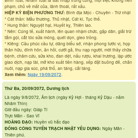
phạm, chủ về mất của, lãnh thoái, rất xấu.
Bình địa Mộc - Chuyên - Trừ nhật
HIỆP KỶ BIỆN PHƯƠNG THƯ:
* Cát thần: Mẫu thương, Thủ nhật, Cát kì, Tục thế.
* Hung thần: Nguyệt hại, Huyết kỵ, Thiên lao.
* Nên: Cúng tế, xuất hành, lên quan nhậm chức, gặp dân, giải trừ
tắm gội, cắt tóc sửa móng, quét dọn, gieo trồng.
* Kiêng: Cầu phúc cầu tự, dâng biểu sớ, nhận phong tước vị, họp
thân hữu, đính hôn, ăn hỏi, cưới gả, thu nạp người, mời thầy chữa
bệnh, châm cứu, sửa kho, đan dệt, nấu rượu, khai trương, lập ước
giao dịch, nạp tài, mở kho xuất tiền hàng, xếp đặt buồng đẻ, chăn
nuôi, nạp gia súc, phá thổ, an táng, cải táng.
Ngày 19/09/2072
.
Xem thêm:
Thứ Ba, 20/09/2072, Dương lịch
Là ngày 9/8/2072, Âm lịch (ngày Kỷ Hợi - tháng Kỷ Dậu - năm
Nhâm Thìn)
Giờ đầu ngày: Giáp Tí
Trực Mãn - Sao Vĩ
Huyền vũ hắc đạo
HOÀNG ĐẠO:
Ngày Mãn -
ĐỔNG CÔNG TUYỂN TRẠCH NHẬT YẾU DỤNG:
Thiên phú.