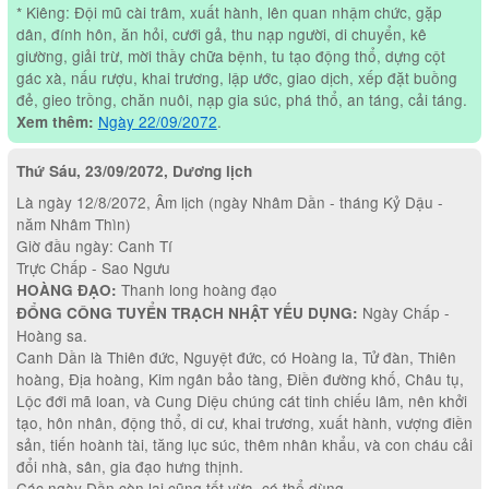
* Kiêng: Đội mũ cài trâm, xuất hành, lên quan nhậm chức, gặp
dân, đính hôn, ăn hỏi, cưới gả, thu nạp người, di chuyển, kê
giường, giải trừ, mời thầy chữa bệnh, tu tạo động thổ, dựng cột
gác xà, nấu rượu, khai trương, lập ước, giao dịch, xếp đặt buồng
đẻ, gieo trồng, chăn nuôi, nạp gia súc, phá thổ, an táng, cải táng.
Ngày 22/09/2072
.
Xem thêm:
Thứ Sáu, 23/09/2072, Dương lịch
Là ngày 12/8/2072, Âm lịch (ngày Nhâm Dần - tháng Kỷ Dậu -
năm Nhâm Thìn)
Giờ đầu ngày: Canh Tí
Trực Chấp - Sao Ngưu
Thanh long hoàng đạo
HOÀNG ĐẠO:
Ngày Chấp -
ĐỔNG CÔNG TUYỂN TRẠCH NHẬT YẾU DỤNG:
Hoàng sa.
Canh Dần là Thiên đức, Nguyệt đức, có Hoàng la, Tử đàn, Thiên
hoàng, Địa hoàng, Kim ngân bảo tàng, Điền đường khố, Châu tụ,
Lộc đới mã loan, và Cung Diệu chúng cát tinh chiếu lâm, nên khởi
tạo, hôn nhân, động thổ, di cư, khai trương, xuất hành, vượng điền
sản, tiến hoành tài, tăng lục súc, thêm nhân khẩu, và con cháu cải
đổi nhà, sân, gia đạo hưng thịnh.
Các ngày Dần còn lại cũng tốt vừa, có thể dùng.