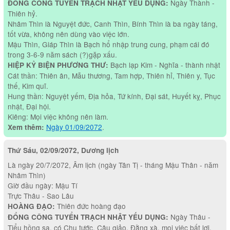
Ngày Thành -
ĐỔNG CÔNG TUYỂN TRẠCH NHẬT YẾU DỤNG:
Thiên hỷ.
Nhâm Thìn là Nguyệt đức, Canh Thìn, Bính Thìn là ba ngày táng,
tốt vừa, không nên dùng vào việc lớn.
Mậu Thìn, Giáp Thìn là Bạch hổ nhập trung cung, phạm cái đó
trong 3-6-9 năm sách (?)gặp xấu.
Bạch lạp Kim - Nghĩa - thành nhật
HIỆP KỶ BIỆN PHƯƠNG THƯ:
Cát thần: Thiên ân, Mẫu thương, Tam hợp, Thiên hỉ, Thiên y, Tục
thế, Kim quĩ.
Hung thần: Nguyệt yếm, Địa hỏa, Tứ kính, Đại sát, Huyết kỵ, Phục
nhật, Đại hội.
Kiêng: Mọi việc không nên làm.
Ngày 01/09/2072
.
Xem thêm:
Thứ Sáu, 02/09/2072, Dương lịch
Là ngày 20/7/2072, Âm lịch (ngày Tân Tị - tháng Mậu Thân - năm
Nhâm Thìn)
Giờ đầu ngày: Mậu Tí
Trực Thâu - Sao Lâu
Thiên đức hoàng đạo
HOÀNG ĐẠO:
Ngày Thâu -
ĐỔNG CÔNG TUYỂN TRẠCH NHẬT YẾU DỤNG:
Tiểu hồng sa, có Chu tước, Câu giảo, Đằng xà, mọi việc bất lợi,