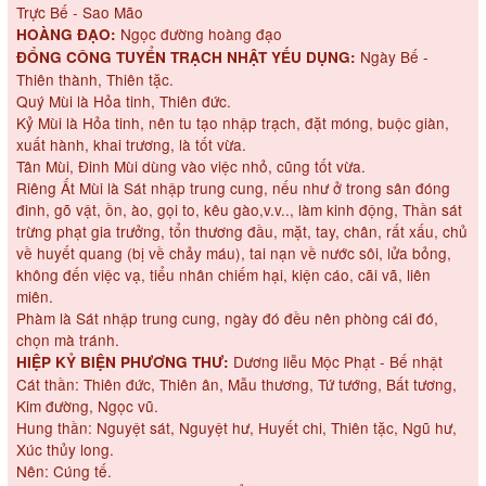
Trực Bế - Sao Mão
Ngọc đường hoàng đạo
HOÀNG ĐẠO:
Ngày Bế -
ĐỔNG CÔNG TUYỂN TRẠCH NHẬT YẾU DỤNG:
Thiên thành, Thiên tặc.
Quý Mùi là Hỏa tinh, Thiên đức.
Kỷ Mùi là Hỏa tinh, nên tu tạo nhập trạch, đặt móng, buộc giàn,
xuất hành, khai trương, là tốt vừa.
Tân Mùi, Đinh Mùi dùng vào việc nhỏ, cũng tốt vừa.
Riêng Ất Mùi là Sát nhập trung cung, nếu như ở trong sân đóng
đinh, gõ vật, ồn, ào, gọi to, kêu gào,v.v.., làm kinh động, Thần sát
trừng phạt gia trưởng, tổn thương đầu, mặt, tay, chân, rất xấu, chủ
về huyết quang (bị về chảy máu), tai nạn về nước sôi, lửa bỏng,
không đến việc vạ, tiểu nhân chiếm hại, kiện cáo, cãi vã, liên
miên.
Phàm là Sát nhập trung cung, ngày đó đều nên phòng cái đó,
chọn mà tránh.
Dương liễu Mộc Phạt - Bế nhật
HIỆP KỶ BIỆN PHƯƠNG THƯ:
Cát thần: Thiên đức, Thiên ân, Mẫu thương, Tứ tướng, Bất tương,
Kim đường, Ngọc vũ.
Hung thần: Nguyệt sát, Nguyệt hư, Huyết chi, Thiên tặc, Ngũ hư,
Xúc thủy long.
Nên: Cúng tế.