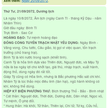
Ngày 20/09/2072
.
Xem thêm:
Thứ Tư, 21/09/2072, Dương lịch
Là ngày 10/8/2072, Âm lịch (ngày Canh Tí - tháng Kỷ Dậu - năm
Nhâm Thìn)
Giờ đầu ngày: Bính Tí
Trực Bình - Sao Cơ
Tư mệnh hoàng đạo
HOÀNG ĐẠO:
Ngày Bình -
ĐỔNG CÔNG TUYỂN TRẠCH NHẬT YẾU DỤNG:
Vãng vong, Chu tước, Câu giảo, bị gọi vì việc quan, tổn trạch
trưởng (chủ trang trại).
Bính Tý là khi nước trong sạch (khiết tinh).
Canh Tý là hỏa tinh dựa vào Thiên đức, Nguyệt đức, và Mậu Tý
nữa là ba ngày lợi cho khởi tạo, giá thú, nhập trạch, xuất hành,
động thổ, dùng ngày đó rất tốt.
Giáp Tý cũng có Hỏa tinh, nhưng là Bắc phương Hắc sát chi khí.
Nhâm Tý là lúc thảo mộc điêu linh (tàn hại), ngũ hành không có
khí, không thể dùng.
Bích thượng Thổ - Bảo - Bình nhật
HIỆP KỶ BIỆN PHƯƠNG THƯ:
* Cát thần: Nguyệt đức, Thời đức, Dương đức, Dân nhật, Ngọc vũ,
Tư mệnh, Ô phệ đối.
* Hung thần: Hà khôi, Tử thần, Thiên lại, Chí tử, Tứ kỵ, Cửu hổ,