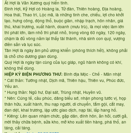
Ất Hợi là Văn Xương quý hiển tinh.
Đinh Hợi, Kỷ Hợi có Hoàng la, Tử đàn, Thiên hoàng, Địa hoàng,
Hoa thái, Thao trì, Lộc mã, là những tinh che, chiếu, lợi cho khởi
tạo, hưng công, động thổ, buộc giàn, nhập trạch, hôn nhân, giá
thú, khai trương, xuất hành, doanh (mưu trù), là mọi việc làm lớn
thì phát lớn, làm nhỏ thì phát nhỏ, trong vòng 60 ngày, 120 ngày,
chậm là đủ vòng năm lại thấy tài thành, nhà sinh con quý, vượng
điền sản và lục súc.
Tân Hợi là ngày âm phủ ương khiển (phóng thích hết), không phải
là chỗ cho dương gian dùng.
Quý Hợi là ngày tận cùng của lục giáp, ngũ hành không có khí,
không thể dùng.
Bình địa Mộc - Chế - Mãn nhật
HIỆP KỶ BIỆN PHƯƠNG THƯ:
* Cát thần: Tướng nhật, Dịch mã, Thiên hậu, Thiên vu, Phúc đức,
Yếu an.
* Hung thần: Ngũ hư, Đại sát, Trùng nhật, Huyền vũ.
* Nên: Cúng tế, cầu phúc, dâng biểu sớ, nhận phong tước vị, họp
thân hữu, xuất hành, thu nạp người, di chuyển, tắm gội, cắt may,
đan dệt, khai trương, lập ước giao dịch, nạp tài, lấp hang hố.
* Kiêng: Lên quan nhậm chức, gặp dân, đính hôn, ăn hỏi, cưới gả,
mời thầy chữa bệnh, sửa kho, mở kho xuất tiền hàng, phá thổ, an
táng, cải táng.