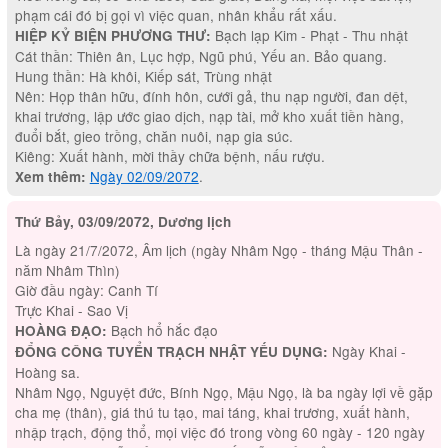
phạm cái đó bị gọi vì việc quan, nhân khẩu rất xấu.
Bạch lạp Kim - Phạt - Thu nhật
HIỆP KỶ BIỆN PHƯƠNG THƯ:
Cát thần: Thiên ân, Lục hợp, Ngũ phú, Yếu an. Bảo quang.
Hung thần: Hà khôi, Kiếp sát, Trùng nhật
Nên: Họp thân hữu, đính hôn, cưới gả, thu nạp người, đan dệt,
khai trương, lập ước giao dịch, nạp tài, mở kho xuất tiền hàng,
đuổi bắt, gieo trồng, chăn nuôi, nạp gia súc.
Kiêng: Xuất hành, mời thầy chữa bệnh, nấu rượu.
Ngày 02/09/2072
.
Xem thêm:
Thứ Bảy, 03/09/2072, Dương lịch
Là ngày 21/7/2072, Âm lịch (ngày Nhâm Ngọ - tháng Mậu Thân -
năm Nhâm Thìn)
Giờ đầu ngày: Canh Tí
Trực Khai - Sao Vị
Bạch hổ hắc đạo
HOÀNG ĐẠO:
Ngày Khai -
ĐỔNG CÔNG TUYỂN TRẠCH NHẬT YẾU DỤNG:
Hoàng sa.
Nhâm Ngọ, Nguyệt đức, Bính Ngọ, Mậu Ngọ, là ba ngày lợi về gặp
cha mẹ (thân), giá thú tu tạo, mai táng, khai trương, xuất hành,
nhập trạch, động thổ, mọi việc đó trong vòng 60 ngày - 120 ngày