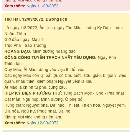
Ngày 11/09/2072
.
Xem thêm:
Thứ Hai, 12/09/2072, Dương lịch
Là ngày 1/8/2072, Âm lịch (ngày Tân Mão - tháng Kỷ Dậu - năm
Nhâm Thìn)
Giờ đầu ngày: Mậu Tí
Trực Phá - Sao Trương
Minh đường hoàng đạo
HOÀNG ĐẠO:
Ngày Phá -
ĐỔNG CÔNG TUYỂN TRẠCH NHẬT YẾU DỤNG:
Thiên tặc.
Quý Mão, Ất Mão, dùng vào việc thì tốt vừa.
Các ngày Mão còn lại bất lợi, có Chu tước, Câu giảo, bị gọi vì việc
quan, khẩu thiệt, kiêm phạm Nguyệt yếm là xấu.
Ất Mão là chính tứ phế, cũng xấu.
Tùng Bách Mộc - Chế - Phá nhật
HIỆP KỶ BIỆN PHƯƠNG THƯ:
Cát thần: Ngũ hợp, Minh đường, Ô phệ đối
Hung thần: Nguyệt phá, Đại hao, Thi sát, Thiên hòa, Nguyệt yếm,
Địa hỏa, Ngũ hư, Phục nhật, Đại hội
Kiêng: Mọi việc không nên làm.
Ngày 12/09/2072
.
Xem thêm: