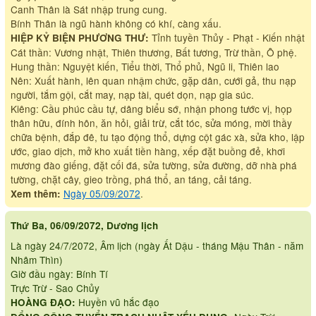
Canh Thân là Sát nhập trung cung.
Bính Thân là ngũ hành không có khí, càng xấu.
Tỉnh tuyền Thủy - Phạt - Kiến nhật
HIỆP KỶ BIỆN PHƯƠNG THƯ:
Cát thần: Vương nhật, Thiên thương, Bất tương, Trừ thần, Ô phệ.
Hung thần: Nguyệt kiến, Tiểu thời, Thổ phủ, Ngũ li, Thiên lao
Nên: Xuất hành, lên quan nhậm chức, gặp dân, cưới gả, thu nạp
người, tắm gội, cắt may, nạp tài, quét dọn, nạp gia súc.
Kiêng: Cầu phúc cầu tự, dâng biểu sớ, nhận phong tước vị, họp
thân hữu, đính hôn, ăn hỏi, giải trừ, cắt tóc, sửa móng, mời thầy
chữa bệnh, đắp đê, tu tạo động thổ, dựng cột gác xà, sửa kho, lập
ước, giao dịch, mở kho xuất tiền hàng, xếp đặt buồng đẻ, khơi
mương đào giếng, đặt cối đá, sửa tường, sửa đường, dỡ nhà phá
tường, chặt cây, gieo trồng, phá thổ, an táng, cải táng.
Ngày 05/09/2072
.
Xem thêm:
Thứ Ba, 06/09/2072, Dương lịch
Là ngày 24/7/2072, Âm lịch (ngày Ất Dậu - tháng Mậu Thân - năm
Nhâm Thìn)
Giờ đầu ngày: Bính Tí
Trực Trừ - Sao Chủy
Huyền vũ hắc đạo
HOÀNG ĐẠO: