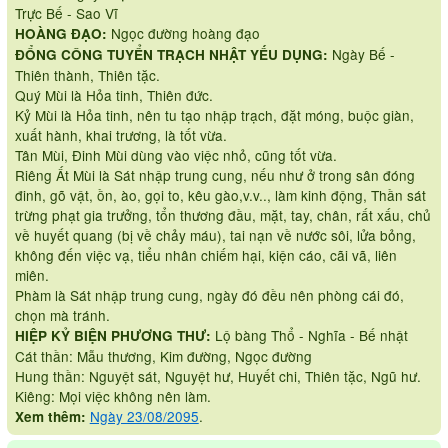
Trực Bế - Sao Vĩ
Ngọc đường hoàng đạo
HOÀNG ĐẠO:
Ngày Bế -
ĐỔNG CÔNG TUYỂN TRẠCH NHẬT YẾU DỤNG:
Thiên thành, Thiên tặc.
Quý Mùi là Hỏa tinh, Thiên đức.
Kỷ Mùi là Hỏa tinh, nên tu tạo nhập trạch, đặt móng, buộc giàn,
xuất hành, khai trương, là tốt vừa.
Tân Mùi, Đinh Mùi dùng vào việc nhỏ, cũng tốt vừa.
Riêng Ất Mùi là Sát nhập trung cung, nếu như ở trong sân đóng
đinh, gõ vật, ồn, ào, gọi to, kêu gào,v.v.., làm kinh động, Thần sát
trừng phạt gia trưởng, tổn thương đầu, mặt, tay, chân, rất xấu, chủ
về huyết quang (bị về chảy máu), tai nạn về nước sôi, lửa bỏng,
không đến việc vạ, tiểu nhân chiếm hại, kiện cáo, cãi vã, liên
miên.
Phàm là Sát nhập trung cung, ngày đó đều nên phòng cái đó,
chọn mà tránh.
Lộ bàng Thổ - Nghĩa - Bế nhật
HIỆP KỶ BIỆN PHƯƠNG THƯ:
Cát thần: Mẫu thương, Kim đường, Ngọc đường
Hung thần: Nguyệt sát, Nguyệt hư, Huyết chi, Thiên tặc, Ngũ hư.
Kiêng: Mọi việc không nên làm.
Ngày 23/08/2095
.
Xem thêm: