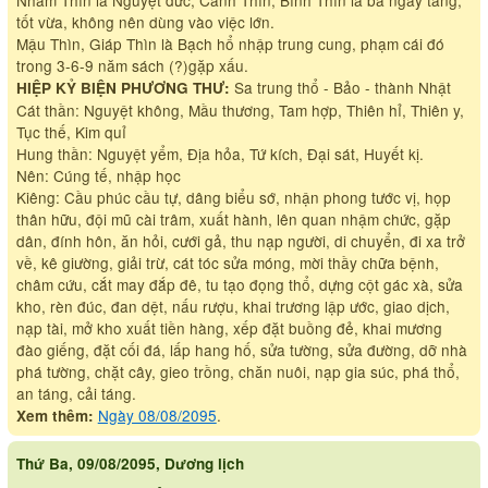
tốt vừa, không nên dùng vào việc lớn.
Mậu Thìn, Giáp Thìn là Bạch hổ nhập trung cung, phạm cái đó
trong 3-6-9 năm sách (?)gặp xấu.
Sa trung thổ - Bảo - thành Nhật
HIỆP KỶ BIỆN PHƯƠNG THƯ:
Cát thần: Nguyệt không, Mầu thương, Tam hợp, Thiên hỉ, Thiên y,
Tục thế, Kim quỉ
Hung thần: Nguyệt yểm, Địa hỏa, Tứ kích, Đại sát, Huyết kị.
Nên: Cúng tế, nhập học
Kiêng: Cầu phúc cầu tự, dâng biểu sớ, nhận phong tước vị, họp
thân hữu, đội mũ cài trâm, xuất hành, lên quan nhậm chức, gặp
dân, đính hôn, ăn hỏi, cưới gả, thu nạp người, di chuyển, đi xa trở
về, kê giường, giải trừ, cát tóc sửa móng, mời thầy chữa bệnh,
châm cứu, cắt may đắp đê, tu tạo đọng thổ, dựng cột gác xà, sửa
kho, rèn đúc, đan dệt, nấu rượu, khai trương lập ước, giao dịch,
nạp tài, mở kho xuất tiền hàng, xếp đặt buồng đẻ, khai mương
đào giếng, đặt cối đá, lấp hang hố, sửa tường, sửa đường, dỡ nhà
phá tường, chặt cây, gieo trồng, chăn nuôi, nạp gia súc, phá thổ,
an táng, cải táng.
Ngày 08/08/2095
.
Xem thêm:
Thứ Ba, 09/08/2095, Dương lịch