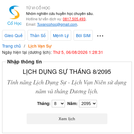
TỬ VI CỔ HỌC
Nhóm nghiên cứu huyền học chuyên sâu.
Hotline tư vấn dịch vụ:
0817.505.493
.
Email:
Tuvancohoc@gmail.com
.
Gieo Quẻ
Thần Số
Mệnh Lý
Bói SIM
Trang chủ
Lịch Vạn Sự
Ngày hiện tại (dương lịch):
Thứ 5, 06/08/2026 1:28:32
Nhập thông tin
LỊCH DỤNG SỰ THÁNG 8/2095
Tính năng Lịch Dụng Sự - Lịch Vạn Niên sử dụng
năm và tháng Dương lịch.
Tháng:
Năm: