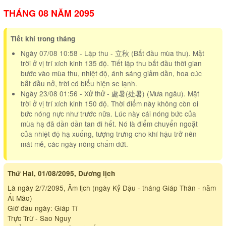
THÁNG 08 NĂM 2095
Tiết khí trong tháng
Ngày 07/08 10:58 - Lập thu - 立秋 (Bắt đầu mùa thu). Mặt
trời ở vị trí xích kinh 135 độ. Tiết lập thu bắt đầu thời gian
bước vào mùa thu, nhiệt độ, ánh sáng giảm dần, hoa cúc
bắt đầu nở, trời có biểu hiện se lạnh.
Ngày 23/08 01:56 - Xử thử - 處暑(处暑) (Mưa ngâu). Mặt
trời ở vị trí xích kinh 150 độ. Thời điểm này không còn oi
bức nóng nực như trước nữa. Lúc này cái nóng bức của
mùa hạ đã dần dần tan đi hết. Nó là điểm chuyển ngoặt
của nhiệt độ hạ xuống, tượng trưng cho khí hậu trở nên
mát mẻ, các ngày nóng chấm dứt.
Thứ Hai, 01/08/2095, Dương lịch
Là ngày 2/7/2095, Âm lịch (ngày Kỷ Dậu - tháng Giáp Thân - năm
Ất Mão)
Giờ đầu ngày: Giáp Tí
Trực Trừ - Sao Nguy