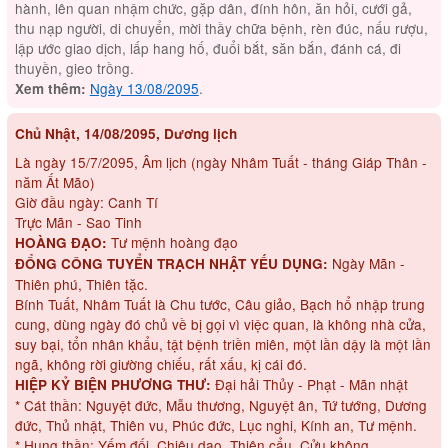
hành, lên quan nhậm chức, gặp dân, đính hôn, ăn hỏi, cưới gả,
thu nạp người, di chuyển, mời thầy chữa bệnh, rèn đúc, nấu rượu,
lập ước giao dịch, lấp hang hố, đuổi bắt, săn bắn, đánh cá, đi
thuyền, gieo trồng.
Ngày 13/08/2095
.
Xem thêm:
Chủ Nhật, 14/08/2095, Dương lịch
Là ngày 15/7/2095, Âm lịch (ngày Nhâm Tuất - tháng Giáp Thân -
năm Ất Mão)
Giờ đầu ngày: Canh Tí
Trực Mãn - Sao Tinh
Tư mệnh hoàng đạo
HOÀNG ĐẠO:
Ngày Mãn -
ĐỔNG CÔNG TUYỂN TRẠCH NHẬT YẾU DỤNG:
Thiên phú, Thiên tặc.
Bính Tuất, Nhâm Tuất là Chu tước, Câu giảo, Bạch hổ nhập trung
cung, dùng ngày đó chủ về bị gọi vì việc quan, là không nhà cửa,
suy bại, tổn nhân khẩu, tật bệnh triền miên, một lần dậy là một lần
ngã, không rời giường chiếu, rất xấu, kị cái đó.
Đại hải Thủy - Phạt - Mãn nhật
HIỆP KỶ BIỆN PHƯƠNG THƯ:
* Cát thần: Nguyệt đức, Mẫu thương, Nguyệt ân, Tứ tướng, Dương
đức, Thủ nhật, Thiên vu, Phúc đức, Lục nghi, Kính an, Tư mệnh.
* Hung thần: Yếm đối, Chiêu dao, Thiên cẩu, Cửu không.