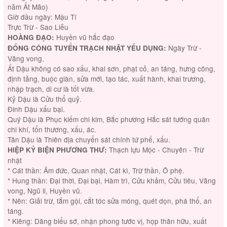
năm Ất Mão)
Giờ đầu ngày: Mậu Tí
Trực Trừ - Sao Liễu
Huyền vũ hắc đạo
HOÀNG ĐẠO:
Ngày Trừ -
ĐỔNG CÔNG TUYỂN TRẠCH NHẬT YẾU DỤNG:
Vãng vong.
Ất Dậu không có sao xấu, khai sơn, phạt cỏ, an táng, hưng công,
định tảng, buộc giàn, sửa mới, tạo tác, xuất hành, khai trương,
nhập trạch, di cư là tốt vừa.
Kỷ Dậu là Cửu thổ quỷ.
Đinh Dậu xấu bại.
Quý Dậu là Phục kiếm chi kim, Bắc phương Hắc sát tướng quân
chi khí, tổn thương, xấu, ác.
Tân Dậu là Thiên địa chuyển sát chính tứ phế, xấu.
Thạch lựu Mộc - Chuyên - Trừ
HIỆP KỶ BIỆN PHƯƠNG THƯ:
nhật
* Cát thần: Âm đức, Quan nhật, Cát kì, Trừ thần, Ô phệ.
* Hung thần: Đại thời, Đại bại, Hàm trì, Cửu khảm, Cửu tiêu, Vãng
vong, Ngũ li, Huyền vũ.
* Nên: Giải trừ, tắm gội, cắt tóc sửa móng, quét dọn, phá thổ, an
táng.
* Kiêng: Dâng biểu sớ, nhận phong tước vị, họp thân hữu, xuất