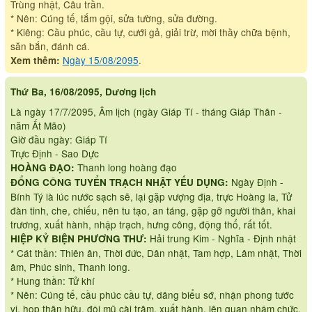
Trùng nhật, Câu trần.
* Nên: Cúng tế, tắm gội, sửa tường, sửa đường.
* Kiêng: Cầu phúc, cầu tự, cưới gả, giải trừ, mời thầy chữa bệnh,
săn bắn, đánh cá.
Ngày 15/08/2095
.
Xem thêm:
Thứ Ba, 16/08/2095, Dương lịch
Là ngày 17/7/2095, Âm lịch (ngày Giáp Tí - tháng Giáp Thân -
năm Ất Mão)
Giờ đầu ngày: Giáp Tí
Trực Định - Sao Dực
Thanh long hoàng đạo
HOÀNG ĐẠO:
Ngày Định -
ĐỔNG CÔNG TUYỂN TRẠCH NHẬT YẾU DỤNG:
Bính Tý là lúc nước sạch sẽ, lại gặp vượng địa, trực Hoàng la, Tử
đàn tinh, che, chiếu, nên tu tạo, an táng, gặp gỡ người thân, khai
trương, xuất hành, nhập trạch, hưng công, động thổ, rất tốt.
Hải trung Kim - Nghĩa - Định nhật
HIỆP KỶ BIỆN PHƯƠNG THƯ:
* Cát thần: Thiên ân, Thời đức, Dân nhật, Tam hợp, Lâm nhật, Thời
âm, Phúc sinh, Thanh long.
* Hung thần: Tử khí
* Nên: Cúng tế, cầu phúc cầu tự, dâng biểu sớ, nhận phong tước
vị, họp thân hữu, đội mũ cài trâm, xuất hành, lên quan nhậm chức,