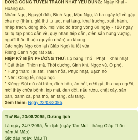
Ngày Khai -
ĐỔNG CÔNG TUYỂN TRẠCH NHẬT YẾU DỤNG:
Hoàng sa.
Nhâm Ngọ, Nguyệt đức, Bính Ngọ, Mậu Ngọ, là ba ngày lợi về gặp
cha mẹ (thân), giá thú tu tạo, mai táng, khai trương, xuất hành,
nhập trạch, động thổ, mọi việc đó trong vòng 60 ngày - 120 ngày
tài tụ tập phúc dẫn về, quý nhân tiếp dẫn, điền sản hưng vượng,
người thân thuộc (quyến nhân) an khang.
Các ngày Ngọ còn lại (Giáp Ngọ) là tốt vừa.
Riêng Canh Ngọ rất xấu.
Lộ bàng Thổ - Phạt - Khai nhật
HIỆP KỶ BIỆN PHƯƠNG THƯ:
* Cát thần: Thiên mã, Thời dương, Sinh khí, Ngọc vũ, Ô phệ.
* Hung thần: Tai sát, Thiên hỏa, Phục nhật, Bạch hổ
* Nên: Cúng tế, nhập học
* Kiêng: Đội mũ cài trâm, đính hôn, ăn hỏi, cưới gả, thu nạp người,
mời thầy chữa bệnh, lợp mái, đan dệt, nấu rượu, chặt cây, săn
bắn, đánh cá, phá thổ, an táng, cải táng.
Ngày 22/08/2095
.
Xem thêm:
Thứ Ba, 23/08/2095, Dương lịch
Là ngày 24/7/2095, Âm lịch (ngày Tân Mùi - tháng Giáp Thân -
năm Ất Mão)
Giờ đầu ngày: Mậu Tí