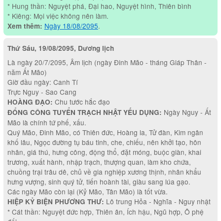
* Hung thần: Nguyệt phá, Đại hao, Nguyệt hình, Thiên bình
* Kiêng: Mọi việc không nên làm.
Ngày 18/08/2095
.
Xem thêm:
Thứ Sáu, 19/08/2095, Dương lịch
Là ngày 20/7/2095, Âm lịch (ngày Đinh Mão - tháng Giáp Thân -
năm Ất Mão)
Giờ đầu ngày: Canh Tí
Trực Nguy - Sao Cang
Chu tước hắc đạo
HOÀNG ĐẠO:
Ngày Nguy - Ất
ĐỔNG CÔNG TUYỂN TRẠCH NHẬT YẾU DỤNG:
Mão là chính tứ phế, xấu.
Quý Mão, Đinh Mão, có Thiên đức, Hoàng la, Tử đàn, Kim ngân
khố lâu, Ngọc đường tụ báu tinh, che, chiếu, nên khởi tạo, hôn
nhân, giá thú, hưng công, động thổ, đặt móng, buộc giàn, khai
trương, xuất hành, nhập trạch, thượng quan, làm kho chứa,
chuồng trại trâu dê, chủ về gia nghiệp xương thịnh, nhân khẩu
hưng vượng, sinh quý tử, tiến hoành tài, giàu sang lúa gạo.
Các ngày Mão còn lại (Kỷ Mão, Tân Mão) là tốt vừa.
Lô trung Hỏa - Nghĩa - Nguy nhật
HIỆP KỶ BIỆN PHƯƠNG THƯ:
* Cát thần: Nguyệt đức hợp, Thiên ân, Ích hậu, Ngũ hợp, Ô phệ