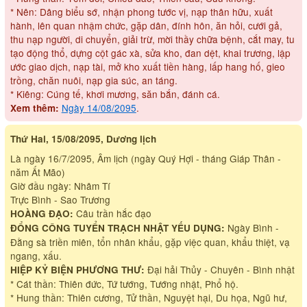
* Nên: Dâng biểu sớ, nhận phong tước vị, nạp thân hữu, xuất
hành, lên quan nhậm chức, gặp dân, đính hôn, ăn hỏi, cưới gả,
thu nạp người, di chuyển, giải trừ, mời thầy chữa bệnh, cắt may, tu
tạo động thổ, dựng cột gác xà, sửa kho, đan dệt, khai trương, lập
ước giao dịch, nạp tài, mở kho xuất tiền hàng, lấp hang hố, gieo
trồng, chăn nuôi, nạp gia súc, an táng.
* Kiêng: Cúng tế, khơi mương, săn bắn, đánh cá.
Ngày 14/08/2095
.
Xem thêm:
Thứ Hai, 15/08/2095, Dương lịch
Là ngày 16/7/2095, Âm lịch (ngày Quý Hợi - tháng Giáp Thân -
năm Ất Mão)
Giờ đầu ngày: Nhâm Tí
Trực Bình - Sao Trương
Câu trần hắc đạo
HOÀNG ĐẠO:
Ngày Bình -
ĐỔNG CÔNG TUYỂN TRẠCH NHẬT YẾU DỤNG:
Đằng sà triền miên, tổn nhân khẩu, gặp việc quan, khẩu thiệt, vạ
ngang, xấu.
Đại hải Thủy - Chuyên - Bình nhật
HIỆP KỶ BIỆN PHƯƠNG THƯ:
* Cát thần: Thiên đức, Tứ tướng, Tướng nhật, Phổ hộ.
* Hung thần: Thiên cương, Tử thần, Nguyệt hại, Du họa, Ngũ hư,