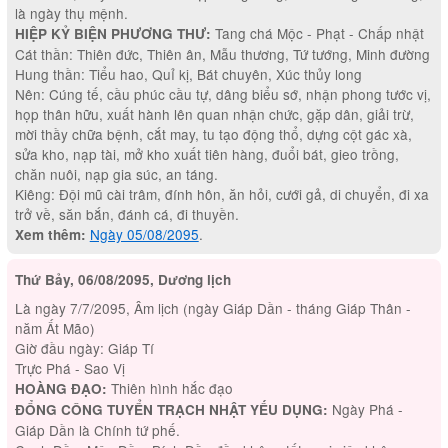
là ngày thụ mệnh.
Tang chá Mộc - Phạt - Chấp nhật
HIỆP KỶ BIỆN PHƯƠNG THƯ:
Cát thần: Thiên đức, Thiên ân, Mẫu thương, Tứ tướng, Minh đường
Hung thần: Tiểu hao, Quỉ kị, Bát chuyên, Xúc thủy long
Nên: Cúng tế, cầu phúc cầu tự, dâng biểu sớ, nhận phong tước vị,
họp thân hữu, xuất hành lên quan nhận chức, gặp dân, giải trừ,
mời thầy chữa bệnh, cắt may, tu tạo động thổ, dựng cột gác xà,
sửa kho, nạp tài, mở kho xuất tiên hàng, đuổi bát, gieo trồng,
chăn nuôi, nạp gia súc, an táng.
Kiêng: Đội mũ cài trâm, đính hôn, ăn hỏi, cưới gả, di chuyển, đi xa
trở về, săn bắn, đánh cá, đi thuyền.
Ngày 05/08/2095
.
Xem thêm:
Thứ Bảy, 06/08/2095, Dương lịch
Là ngày 7/7/2095, Âm lịch (ngày Giáp Dần - tháng Giáp Thân -
năm Ất Mão)
Giờ đầu ngày: Giáp Tí
Trực Phá - Sao Vị
Thiên hình hắc đạo
HOÀNG ĐẠO:
Ngày Phá -
ĐỔNG CÔNG TUYỂN TRẠCH NHẬT YẾU DỤNG:
Giáp Dần là Chính tứ phế.