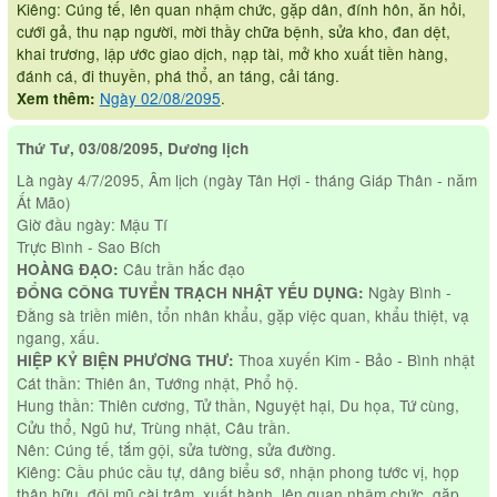
Kiêng: Cúng tế, lên quan nhậm chức, gặp dân, đính hôn, ăn hỏi,
cưới gả, thu nạp người, mời thầy chữa bệnh, sửa kho, đan dệt,
khai trương, lập ước giao dịch, nạp tài, mở kho xuất tiền hàng,
đánh cá, đi thuyền, phá thổ, an táng, cải táng.
Ngày 02/08/2095
.
Xem thêm:
Thứ Tư, 03/08/2095, Dương lịch
Là ngày 4/7/2095, Âm lịch (ngày Tân Hợi - tháng Giáp Thân - năm
Ất Mão)
Giờ đầu ngày: Mậu Tí
Trực Bình - Sao Bích
Câu trần hắc đạo
HOÀNG ĐẠO:
Ngày Bình -
ĐỔNG CÔNG TUYỂN TRẠCH NHẬT YẾU DỤNG:
Đằng sà triền miên, tổn nhân khẩu, gặp việc quan, khẩu thiệt, vạ
ngang, xấu.
Thoa xuyến Kim - Bảo - Bình nhật
HIỆP KỶ BIỆN PHƯƠNG THƯ:
Cát thần: Thiên ân, Tướng nhật, Phổ hộ.
Hung thần: Thiên cương, Tử thần, Nguyệt hại, Du họa, Tứ cùng,
Cửu thổ, Ngũ hư, Trùng nhật, Câu trần.
Nên: Cúng tế, tắm gội, sửa tường, sửa đường.
Kiêng: Cầu phúc cầu tự, dâng biểu sớ, nhận phong tước vị, họp
thân hữu, đội mũ cài trâm, xuất hành, lên quan nhậm chức, gặp