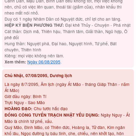
Canh Dần, Mậu Dần, Bính Dần đều không tốt, mọi việc không
nên, chủ có việc lên quan, thoái tài (giảm của), nhân khẩu thì
nheo mắt nói nhỏ.
Duy có 1 ngày Nhâm Dần có Nguyệt đức, chỉ lợi cho an táng.
Đại khê Thủy - Chuyện - Phá nhật
HIỆP KỶ BIỆN PHƯƠNG THƯ:
Cát thần: Dịch mã, Thiên hậu, Thánh tâm, Giải thần, Ngũ hợp, Ô
phê đối
Hung thần: Nguyệt phá, Đại hao, Nguyệt hình, Tứ phế, Bát
chuyên, Thiên hình
Kiêng: mọi việc không nên làm.
Ngày 06/08/2095
.
Xem thêm:
Chủ Nhật, 07/08/2095, Dương lịch
Là ngày 8/7/2095, Âm lịch (ngày Ất Mão - tháng Giáp Thân - năm
Ất Mão)
Giờ đầu ngày: Bính Tí
Trực Nguy - Sao Mão
Chu tước hắc đạo
HOÀNG ĐẠO:
Ngày Nguy - Ất
ĐỔNG CÔNG TUYỂN TRẠCH NHẬT YẾU DỤNG:
Mão là chính tứ phế, xấu.
Quý Mão, Đinh Mão, có Thiên đức, Hoàng la, Tử đàn, Kim ngân
khố lâu, Ngọc đường tụ báu tinh, che, chiếu, nên khởi tạo, hôn