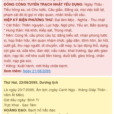
Ngày Thâu -
ĐỔNG CÔNG TUYỂN TRẠCH NHẬT YẾU DỤNG:
Tiểu hồng sa, có Chu tước, Câu giảo, Đằng xà, mọi việc bất lợi,
phạm cái đó bị gọi vì việc quan, nhân khẩu rất xấu.
Đại lâm Mộc - Nghĩa - Thu nhật
HIỆP KỶ BIỆN PHƯƠNG THƯ:
* Cát thần: Thiên nguyện, Lục hợp, Ngũ phú, Yếu an, Bảo quang.
* Hung thần: Hà khôi, Kiếp sát, Trùng nhật.
* Nên: Cúng tế, cầu phúc cầu tự, dâng biểu sớ, nhận phong tước
vị, họp thân hữu, lên quan nhậm chức, gặp dân, đính hôn, ăn hỏi,
cưới gả, thu nạp người, di chuyển, cắt may, tu tạo động thổ, dựng
cột gác xà, sửa kho, đan dệt, nấu rượu, khai trương, lập ước giao
dịch, nạp tài, mở kho xuất tiền hàng, đuổi bắt, gieo trồng, chăn
nuôi, nạp gia súc.
* Kiêng: Xuất hành, mời thầy chữa bệnh.
Ngày 21/08/2095
.
Xem thêm:
Thứ Hai, 22/08/2095, Dương lịch
Là ngày 23/7/2095, Âm lịch (ngày Canh Ngọ - tháng Giáp Thân -
năm Ất Mão)
Giờ đầu ngày: Bính Tí
Trực Khai - Sao Tâm
Bạch hổ hắc đạo
HOÀNG ĐẠO: