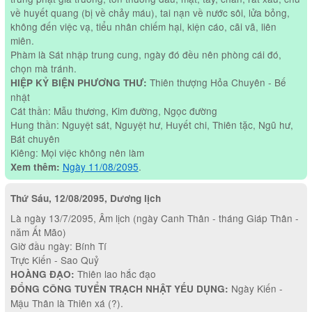
về huyết quang (bị về chảy máu), tai nạn về nước sôi, lửa bỏng,
không đến việc vạ, tiểu nhân chiếm hại, kiện cáo, cãi vã, liên
miên.
Phàm là Sát nhập trung cung, ngày đó đều nên phòng cái đó,
chọn mà tránh.
Thiên thượng Hỏa Chuyên - Bế
HIỆP KỶ BIỆN PHƯƠNG THƯ:
nhật
Cát thần: Mẫu thương, Kim đường, Ngọc đường
Hung thần: Nguyệt sát, Nguyệt hư, Huyết chi, Thiên tặc, Ngũ hư,
Bát chuyên
Kiêng: Mọi việc không nên làm
Ngày 11/08/2095
.
Xem thêm:
Thứ Sáu, 12/08/2095, Dương lịch
Là ngày 13/7/2095, Âm lịch (ngày Canh Thân - tháng Giáp Thân -
năm Ất Mão)
Giờ đầu ngày: Bính Tí
Trực Kiến - Sao Quỷ
Thiên lao hắc đạo
HOÀNG ĐẠO:
Ngày Kiến -
ĐỔNG CÔNG TUYỂN TRẠCH NHẬT YẾU DỤNG:
Mậu Thân là Thiên xá (?).