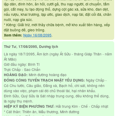
lặp dân, đính hôn, ăn hỏi, cưới gả, thu nạp người, di chuyển, tắm
gội, cắt may, tu tạo động thổ, dựng cột gác xà, sửa kho, đan dệt,
nấu rượu, khai trương, lập ước, giao dịch, nạp tài, đặt cối đá, chăn
nuôi, nạp gia súc.
* Kiêng: Giải trừ, mời thầy chữa bệnh, mở kho xuất tiền hàng, xếp
đặt buồng đẻ, gieo trồng.
Ngày 16/08/2095
.
Xem thêm:
Thứ Tư, 17/08/2095, Dương lịch
Là ngày 18/7/2095, Âm lịch (ngày Ất Sửu - tháng Giáp Thân - năm
Ất Mão)
Giờ đầu ngày: Bính Tí
Trực Chấp - Sao Chẩn
Minh đường hoàng đạo
HOÀNG ĐẠO:
Ngày Chấp -
ĐỔNG CÔNG TUYỂN TRẠCH NHẬT YẾU DỤNG:
Có Chu tước, Câu giảo, Đằng xà, Bạch hổ, chi sát, không nên
dùng vào việc, phạm cái đó chủ thoái tài, hại nhân khẩu.
Đinh Sửu, Quý Sửu là Sát nhập trung cung, đều không thể dùng,
là ngày thụ mệnh.
Hải trung Kim - Chế - Chấp nhật
HIỆP KỶ BIỆN PHƯƠNG THƯ:
* Cát thần: Thiên ân, Mẫu thương, Minh đường