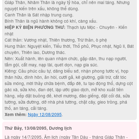
Giáp Thân, Nhâm Thân là ngày tỷ hòa, chỉ nên mai táng. Nhưng
nguyệt kiến trên xấu, không thể dùng.
Canh Thân là Sát nhập trung cung.
Bính Thân là ngũ hành không có khí, càng xấu.
Thạch lựu Mộc - Chuyên - Kiến
HIỆP KỶ BIỆN PHƯƠNG THƯ:
nhật
Cát thần: Vương nhật, Thiên thương, Trừ thần, ò phệ
Hung thần: Nguyệt kiến, Tiểu thời, Thổ phủ, Phục nhật, Ngũ li, Bát
chuyên, Thiên lao, Dương thác.
Nên: Xuất hành, lên quan nhậm chức, gặp dân, thu nạp người,
tắm gội, cắt may, nạp tài, quét dọn, nạp gia súc.
Kiêng: Cầu phúc cầu tự, dâng biểu sớ, nhận phong tước vị, họp
thân hữu, đính hôn, ăn hòi, cưới gả, kê giường, giải trừ, cắt tóc
sửa móng, mời thầy chữa bệnh, đắp đê, tu tạo động thổ, dựng cột
gác xà, sửa kho, đan dệt, lập ước giao dịch, mở kho xuất tiền
hàng, xếp đặt buồng đẻ, khơi mương, đào giếng, đặt cối đá, sửa
tường, sửa đường, dỡ nhà phá tường, chặt cây, gieo trồng, phá
thổ, an táng, cải táng.
Ngày 12/08/2095
.
Xem thêm:
Thứ Bảy, 13/08/2095, Dương lịch
Là ngày 14/7/2095, Âm lịch (ngày Tân Dậu - tháng Giáp Thân -