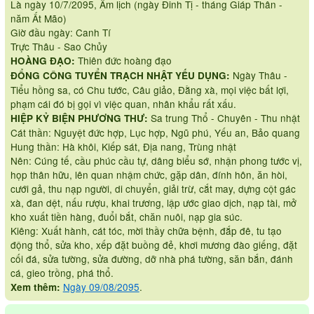
Là ngày 10/7/2095, Âm lịch (ngày Đinh Tị - tháng Giáp Thân -
năm Ất Mão)
Giờ đầu ngày: Canh Tí
Trực Thâu - Sao Chủy
Thiên đức hoàng đạo
HOÀNG ĐẠO:
Ngày Thâu -
ĐỔNG CÔNG TUYỂN TRẠCH NHẬT YẾU DỤNG:
Tiểu hồng sa, có Chu tước, Câu giảo, Đằng xà, mọi việc bất lợi,
phạm cái đó bị gọi vì việc quan, nhân khẩu rất xấu.
Sa trung Thổ - Chuyên - Thu nhật
HIỆP KỶ BIỆN PHƯƠNG THƯ:
Cát thần: Nguyệt đức hợp, Lục hợp, Ngũ phú, Yếu an, Bảo quang
Hung thần: Hà khôi, Kiếp sát, Địa nang, Trùng nhật
Nên: Cúng tế, cầu phúc cầu tự, dâng biểu sớ, nhận phong tước vị,
họp thân hữu, lên quan nhậm chức, gặp dân, đính hôn, ăn hòi,
cưới gả, thu nạp người, di chuyển, giải trừ, cắt may, dựng cột gác
xà, đan dệt, nấu rượu, khai trương, lập ước giao dịch, nạp tài, mở
kho xuất tiền hàng, đuổi bắt, chăn nuôi, nạp gia súc.
Kiêng: Xuất hành, cát tóc, mời thầy chữa bệnh, đắp đê, tu tạo
động thổ, sửa kho, xếp đặt buồng đẻ, khơi mương đào giếng, đặt
cối đá, sửa tường, sửa đường, dỡ nhà phá tường, săn bắn, đánh
cá, gieo trồng, phá thổ.
Ngày 09/08/2095
.
Xem thêm: