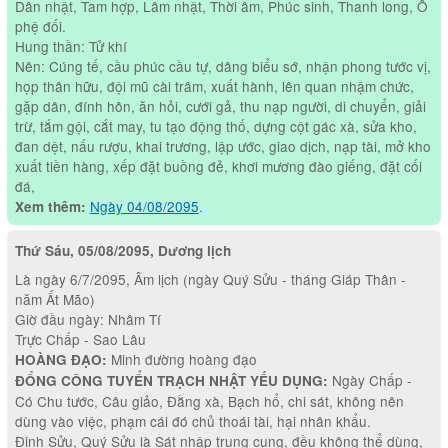
Dân nhật, Tam hợp, Lâm nhật, Thời âm, Phúc sinh, Thanh long, Ô
phệ đối.
Hung thần: Tử khí
Nên: Cúng tế, cầu phúc cầu tự, dâng biểu sớ, nhận phong tước vị,
họp thân hữu, đội mũ cài trâm, xuất hành, lên quan nhậm chức,
gặp dân, đính hôn, ăn hỏi, cưới gả, thu nạp người, di chuyển, giải
trừ, tắm gội, cắt may, tu tạo động thố, dựng cột gác xà, sửa kho,
đan dệt, nấu rượu, khai trương, lập ước, giao dịch, nạp tài, mở kho
xuất tiền hàng, xếp đặt buồng đẻ, khơi mương đào giếng, đặt cối
đá,
Ngày 04/08/2095
.
Xem thêm:
Thứ Sáu, 05/08/2095, Dương lịch
Là ngày 6/7/2095, Âm lịch (ngày Quý Sửu - tháng Giáp Thân -
năm Ất Mão)
Giờ đầu ngày: Nhâm Tí
Trực Chấp - Sao Lâu
Minh đường hoàng đạo
HOÀNG ĐẠO:
Ngày Chấp -
ĐỔNG CÔNG TUYỂN TRẠCH NHẬT YẾU DỤNG:
Có Chu tước, Câu giảo, Đằng xà, Bạch hổ, chi sát, không nên
dùng vào việc, phạm cái đó chủ thoái tài, hại nhân khẩu.
Đinh Sửu, Quý Sửu là Sát nhập trung cung, đều không thể dùng,