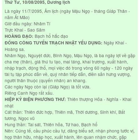
Thứ Tư, 10/08/2095, Dương lịch
Là ngày 11/7/2095, Âm lịch (ngày Mậu Ngọ - tháng Giáp Thân -
năm Ất Mão)
Giờ đầu ngày: Nhâm Tí
Trực Khai - Sao Sâm
Bạch hổ hắc đạo
HOÀNG ĐẠO:
Ngày Khai -
ĐỔNG CÔNG TUYỂN TRẠCH NHẬT YẾU DỤNG:
Hoàng sa.
Nhâm Ngọ, Nguyệt đức, Bính Ngọ, Mậu Ngọ, là ba ngày lợi về gặp
cha mẹ (thân), giá thú tu tạo, mai táng, khai trương, xuất hành,
nhập trạch, động thổ, mọi việc đó trong vòng 60 ngày - 120 ngày
tài tụ tập phúc dẫn về, quý nhân tiếp dẫn, điền sản hưng vượng,
người thân thuộc (quyến nhân) an khang.
Các ngày Ngọ còn lại (Giáp Ngọ) là tốt vừa.
Riêng Canh Ngọ rất xấu.
Thiên thượng Hỏa - Nghĩa - Khai
HIỆP KỶ BIỆN PHƯƠNG THƯ:
nhật
Cát thần: Thiên đức hợp, Thiên mã, Thời dương, Sinh khí, Bất
tương, Ngọc vũ
Hung thần: Tai sát, Thiên hỏa, Tứ hao, Bạch hổ
Nên: Cúng tế, cầu phúc cầu tự, dâng biểu sớ, nhận phong tước vị,
họp thân hữu, nhập học, xuất hành, lên quan nhậm chức, gặp