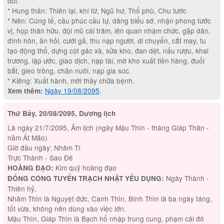
đối.
* Hung thần: Thiên lại, khí từ, Ngũ hư, Thổ phù, Chu tước
* Nên: Cúng tế, cầu phúc cầu tự, dâng biểu sớ, nhận phong tước
vị, họp thân hữu, đội mũ cài trâm, lên quan nhậm chức, gặp dân,
đính hôn, ăn hỏi, cưới gả, thu nạp người, di chuyển, cắt may, tu
tạo động thổ, dựng cột gác xà, sửa kho, đan dệt, nấu rượu, khai
trương, lập ước, giao dịch, nạp tài, mờ kho xuất tiền hàng, đuổi
bắt, gieo trồng, chăn nuôi, nạp gia súc.
* Kiêng: Xuất hành, mời thầy chữa bệnh.
Ngày 19/08/2095
.
Xem thêm:
Thứ Bảy, 20/08/2095, Dương lịch
Là ngày 21/7/2095, Âm lịch (ngày Mậu Thìn - tháng Giáp Thân -
năm Ất Mão)
Giờ đầu ngày: Nhâm Tí
Trực Thành - Sao Đê
Kim quỹ hoàng đạo
HOÀNG ĐẠO:
Ngày Thành -
ĐỔNG CÔNG TUYỂN TRẠCH NHẬT YẾU DỤNG:
Thiên hỷ.
Nhâm Thìn là Nguyệt đức, Canh Thìn, Bính Thìn là ba ngày táng,
tốt vừa, không nên dùng vào việc lớn.
Mậu Thìn, Giáp Thìn là Bạch hổ nhập trung cung, phạm cái đó