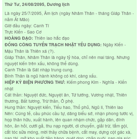
Thứ Tư, 24/08/2095, Dương lịch
Là ngày 25/7/2095, Âm lịch (ngày Nhâm Thân - tháng Giáp Thân -
năm Ất Mão)
Giờ đầu ngày: Canh Tí
Trực Kiến - Sao Cơ
Thiên lao hắc đạo
HOÀNG ĐẠO:
Ngày Kiến -
ĐỔNG CÔNG TUYỂN TRẠCH NHẬT YẾU DỤNG:
Mậu Thân là Thiên xá (?).
Giáp Thân, Nhâm Thân là ngày tỷ hòa, chỉ nên mai táng. Nhưng
nguyệt kiến trên xấu, không thể dùng.
Canh Thân là Sát nhập trung cung.
Bính Thân là ngũ hành không có khí, càng xấu.
Kiếm phong Kim - Nghĩa - Kiến
HIỆP KỶ BIỆN PHƯƠNG THƯ:
nhật
Cát thần: Nguyệt đức, Nguyệt ân, Tứ tướng, Vương nhật, Thiên
thương, Bất tương, Trừ thần, Ô phệ.
Hung thần: Nguyệt kiến, Tiểu hao, Thổ phủ, Ngũ li, Thiên lao
Nên: Cúng tế, cầu phúc cầu tự, dâng biểu sớ, nhận phong tước vị,
họp thân hữu, xuất hành, lên quan nhậm chức, gặp dân, đính
hôn, ăn hỏi, cưới gả, thu nạp người, di chuyển, giải trừ, tắm gội,
cắt tóc sửa móng, mời thầy chữa bệnh, cắt may, dựng cột gác xà,
nạp tài, mở kho xuất tiền hàng, quét dọn, chăn nuôi, nạp gia súc,