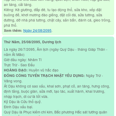
an táng, cải táng.
Kiêng: Kê giường, đắp đê, tu tạo động thổ, sửa kho, xếp đặt
buồng đẻ, khơi mương đào giếng, đặt cối đá, sửa tường, sửa
đường, dỡ nhà phá tường, chặt cây, săn bắn, đánh cá, gieo trồng,
phá thổ.
Ngày 24/08/2095
.
Xem thêm:
Thứ Năm, 25/08/2095, Dương lịch
Là ngày 26/7/2095, Âm lịch (ngày Quý Dậu - tháng Giáp Thân -
năm Ất Mão)
Giờ đầu ngày: Nhâm Tí
Trực Trừ - Sao Đẩu
Huyền vũ hắc đạo
HOÀNG ĐẠO:
Ngày Trừ -
ĐỔNG CÔNG TUYỂN TRẠCH NHẬT YẾU DỤNG:
Vãng vong.
Ất Dậu không có sao xấu, khai sơn, phạt cỏ, an táng, hưng công,
định tảng, buộc giàn, sửa mới, tạo tác, xuất hành, khai trương,
nhập trạch, di cư là tốt vừa.
Kỷ Dậu là Cửu thổ quỷ.
Đinh Dậu xấu bại.
Quý Dậu là Phục kiếm chi kim, Bắc phương Hắc sát tướng quân