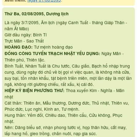
Thứ Ba, 02/08/2095, Dương lịch
Là ngày 3/7/2095, Âm lịch (ngày Canh Tuất - tháng Giáp Thân -
năm Ất Mão)
Giờ đầu ngày: Bính Tí
Trực Mãn - Sao Thất
Tư mệnh hoàng đạo
HOÀNG ĐẠO:
Ngày Mãn -
ĐỔNG CÔNG TUYỂN TRẠCH NHẬT YẾU DỤNG:
Thiên phú, Thiên tặc.
Bính Tuất, Nhâm Tuất là Chu tước, Câu giảo, Bạch hổ nhập trung
cung, dùng ngày đó chủ về bị gọi vì việc quan, là không nhà cửa,
suy bại, tổn nhân khẩu, tật bệnh triền miên, một lần dậy là một lần
ngã, không rời giường chiếu, rất xấu, kị cái đó.
Thoa xuyến Kim - Nghĩa - Mãn
HIỆP KỶ BIỆN PHƯƠNG THƯ:
nhật
Cát thần: Thiên ân, Mẫu thương, Dương đức, Thủ nhật, Thiên vu,
Phúc đức, Lục nghi, Kính an, Tư mệnh.
Hung thần: Yếm đối, Chiêu dao, Thiên cẩu, Cửu không, Phục
nhật.
Nên: Dâng biểu sớ, nhận phong tước vị, họp thân hữu, cắt may,
lấp hang hố, gieo trồng, chăn nuôi, nạp gia súc.