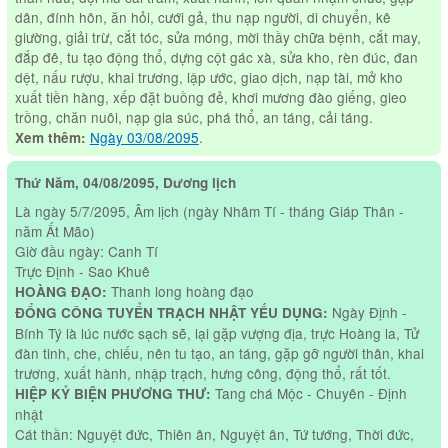
dân, đính hôn, ăn hỏi, cưới gả, thu nạp người, di chuyển, kê
giường, giải trừ, cắt tóc, sửa móng, mời thầy chữa bệnh, cắt may,
đắp đê, tu tạo động thổ, dựng cột gác xà, sửa kho, rèn đúc, đan
dệt, nấu rượu, khai trương, lập ước, giao dịch, nạp tài, mở kho
xuất tiền hàng, xếp đặt buồng đẻ, khơi mương đào giếng, gieo
trồng, chăn nuôi, nạp gia súc, phá thổ, an táng, cải táng.
Ngày 03/08/2095
.
Xem thêm:
Thứ Năm, 04/08/2095, Dương lịch
Là ngày 5/7/2095, Âm lịch (ngày Nhâm Tí - tháng Giáp Thân -
năm Ất Mão)
Giờ đầu ngày: Canh Tí
Trực Định - Sao Khuê
Thanh long hoàng đạo
HOÀNG ĐẠO:
Ngày Định -
ĐỔNG CÔNG TUYỂN TRẠCH NHẬT YẾU DỤNG:
Bính Tý là lúc nước sạch sẽ, lại gặp vượng địa, trực Hoàng la, Tử
đàn tinh, che, chiếu, nên tu tạo, an táng, gặp gỡ người thân, khai
trương, xuất hành, nhập trạch, hưng công, động thổ, rất tốt.
Tang chá Mộc - Chuyên - Định
HIỆP KỶ BIỆN PHƯƠNG THƯ:
nhật
Cát thần: Nguyệt đức, Thiên ân, Nguyệt ân, Tứ tướng, Thời đức,