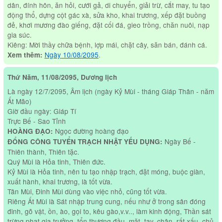
dân, đính hôn, ăn hỏi, cưới gả, di chuyển, giải trừ, cắt may, tu tạo
động thổ, dựng cột gác xà, sửa kho, khai trương, xếp đặt buồng
đẻ, khơi mương đào giếng, đặt cối đá, gieo trồng, chăn nuôi, nạp
gia súc.
Kiêng: Mời thầy chữa bệnh, lợp mái, chặt cây, săn bán, đánh cá.
Ngày 10/08/2095
.
Xem thêm:
Thứ Năm, 11/08/2095, Dương lịch
Là ngày 12/7/2095, Âm lịch (ngày Kỷ Mùi - tháng Giáp Thân - năm
Ất Mão)
Giờ đầu ngày: Giáp Tí
Trực Bế - Sao Tỉnh
Ngọc đường hoàng đạo
HOÀNG ĐẠO:
Ngày Bế -
ĐỔNG CÔNG TUYỂN TRẠCH NHẬT YẾU DỤNG:
Thiên thành, Thiên tặc.
Quý Mùi là Hỏa tinh, Thiên đức.
Kỷ Mùi là Hỏa tinh, nên tu tạo nhập trạch, đặt móng, buộc giàn,
xuất hành, khai trương, là tốt vừa.
Tân Mùi, Đinh Mùi dùng vào việc nhỏ, cũng tốt vừa.
Riêng Ất Mùi là Sát nhập trung cung, nếu như ở trong sân đóng
đinh, gõ vật, ồn, ào, gọi to, kêu gào,v.v.., làm kinh động, Thần sát
trừng phạt gia trưởng, tổn thương đầu, mặt, tay, chân, rất xấu, chủ