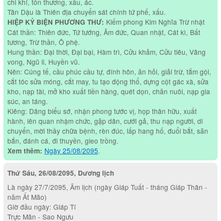
chi khí, tổn thương, xấu, ác.
Tân Dậu là Thiên địa chuyển sát chính tứ phế, xấu.
Kiếm phong Kim Nghĩa Trừ nhật
HIỆP KỶ BIỆN PHƯƠNG THƯ:
Cát thần: Thiên đức, Tứ tướng, Âm đức, Quan nhật, Cát kì, Bất
tương, Trừ thần, Ô phệ.
Hung thần: Đại thời, Đại bại, Hàm trì, Cửu khảm, Cửu tiêu, Vãng
vong, Ngũ li, Huyền vũ.
Nên: Cúng tế, cầu phúc cầu tự, đính hôn, ăn hỏi, giải trừ, tắm gội,
cắt tóc sửa móng, cắt may, tu tạo động thổ, dựng cột gác xà, sửa
kho, nạp tài, mở kho xuất tiền hàng, quét dọn, chăn nuôi, nạp gia
súc, an táng.
Kiêng: Dâng biểu sớ, nhận phong tước vị, họp thân hữu, xuất
hành, lên quan nhậm chức, gặp dân, cưới gả, thu nạp người, di
chuyển, mời thầy chữa bệnh, rèn đúc, lấp hang hố, đuổi bắt, săn
bắn, đánh cá, đi thuyền, gieo trồng.
Ngày 25/08/2095
.
Xem thêm:
Thứ Sáu, 26/08/2095, Dương lịch
Là ngày 27/7/2095, Âm lịch (ngày Giáp Tuất - tháng Giáp Thân -
năm Ất Mão)
Giờ đầu ngày: Giáp Tí
Trực Mãn - Sao Ngưu