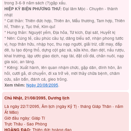
trong 3-6-9 năm sách (?)gặp xấu.
Đại lâm Mộc - Chuyên - thành
HIỆP KỶ BIỆN PHƯƠNG THƯ:
nhật
* Cát thần: Thiên đức hợp, Thiên ân, Mẫu thương, Tam hợp, Thiên
hỉ, Thiên y, Tục thế, Kim quĩ
* Hung thần: Nguyệt yếm, Địa hỏa, Tứ kích, Đại sát, Huyết kị
* Nên: Cúng tế, cầu phúc cầu tự, dâng biểu sớ, nhận phong tước
vị, họp thân hữu, nhập học, thu nạp người, giải trừ, cắt may, đắp
đê, tu tạo động thổ, dựng cột gác xà, sửa kho, đan dệt, nấu rượu,
khai trương, lập ước giao dịch, nạp tài, đặt cối đá, chăn nuôi, nạp
gia súc, an táng.
* Kiêng: Xuất hành, lên quan nhậm chức, gặp dân, đính hôn, ăn
hỏi, cưới gả, di chuyển, đi xa trở về, mời thầy chữa bệnh, châm
cứu, săn bắn, đánh cá, gieo trồng.
Ngày 20/08/2095
.
Xem thêm:
Chủ Nhật, 21/08/2095, Dương lịch
Là ngày 22/7/2095, Âm lịch (ngày Kỷ Tị - tháng Giáp Thân - năm
Ất Mão)
Giờ đầu ngày: Giáp Tí
Trực Thâu - Sao Phòng
Thiên đức hoàng đạo
HOÀNG ĐẠO: