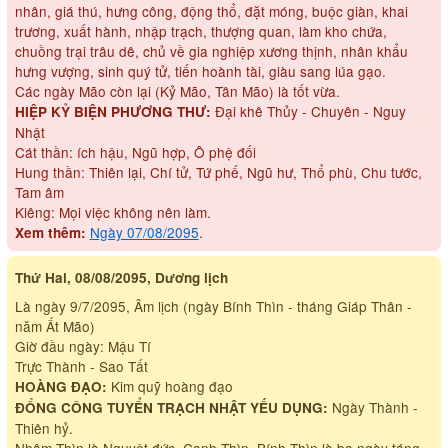
nhân, giá thú, hưng công, động thổ, đặt móng, buộc giàn, khai
trương, xuất hành, nhập trạch, thượng quan, làm kho chứa,
chuồng trại trâu dê, chủ về gia nghiệp xương thịnh, nhân khẩu
hưng vượng, sinh quý tử, tiến hoành tài, giàu sang lúa gạo.
Các ngày Mão còn lại (Kỷ Mão, Tân Mão) là tốt vừa.
Đại khê Thủy - Chuyên - Nguy
HIỆP KỶ BIỆN PHƯƠNG THƯ:
Nhật
Cát thần: ích hậu, Ngũ hợp, Ô phệ đối
Hung thần: Thiên lại, Chí tử, Tứ phế, Ngũ hư, Thổ phù, Chu tước,
Tam âm
Kiêng: Mọi việc không nên làm.
Ngày 07/08/2095
.
Xem thêm:
Thứ Hai, 08/08/2095, Dương lịch
Là ngày 9/7/2095, Âm lịch (ngày Bính Thìn - tháng Giáp Thân -
năm Ất Mão)
Giờ đầu ngày: Mậu Tí
Trực Thành - Sao Tất
Kim quỹ hoàng đạo
HOÀNG ĐẠO:
Ngày Thành -
ĐỔNG CÔNG TUYỂN TRẠCH NHẬT YẾU DỤNG:
Thiên hỷ.
Nhâm Thìn là Nguyệt đức, Canh Thìn, Bính Thìn là ba ngày táng,