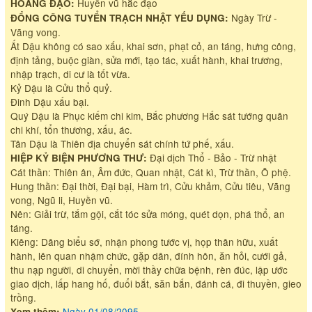
Huyền vũ hắc đạo
HOÀNG ĐẠO:
Ngày Trừ -
ĐỔNG CÔNG TUYỂN TRẠCH NHẬT YẾU DỤNG:
Vãng vong.
Ất Dậu không có sao xấu, khai sơn, phạt cỏ, an táng, hưng công,
định tảng, buộc giàn, sửa mới, tạo tác, xuất hành, khai trương,
nhập trạch, di cư là tốt vừa.
Kỷ Dậu là Cửu thổ quỷ.
Đinh Dậu xấu bại.
Quý Dậu là Phục kiếm chi kim, Bắc phương Hắc sát tướng quân
chi khí, tổn thương, xấu, ác.
Tân Dậu là Thiên địa chuyển sát chính tứ phế, xấu.
Đại dịch Thổ - Bảo - Trừ nhật
HIỆP KỶ BIỆN PHƯƠNG THƯ:
Cát thần: Thiên ân, Âm đức, Quan nhật, Cát kì, Trừ thần, Ô phệ.
Hung thần: Đại thời, Đại bại, Hàm trì, Cửu khảm, Cửu tiêu, Vãng
vong, Ngũ li, Huyền vũ.
Nên: Giải trừ, tắm gội, cắt tóc sửa móng, quét dọn, phá thổ, an
táng.
Kiêng: Dâng biểu sớ, nhận phong tước vị, họp thân hữu, xuất
hành, lên quan nhậm chức, gặp dân, đính hôn, ăn hỏi, cưới gả,
thu nạp người, di chuyển, mời thầy chữa bệnh, rèn đúc, lập ước
giao dịch, lấp hang hố, đuổi bắt, săn bắn, đánh cá, đi thuyền, gieo
trồng.
Ngày 01/08/2095
.
Xem thêm: