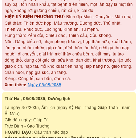
suy bại, tổn nhân khẩu, tật bệnh triền miên, một lần dậy là một lần
ngã, không rời giường chiếu, rất xấu, kị cái đó.
Bình địa Mộc - Chuyên - Mãn nhật
HIỆP KỶ BIỆN PHƯƠNG THƯ:
Cát thần: Thiên đức hợp, Mẫu thương, Dương đức, Thủ nhật,
Thiên vu, Phúc đức, Lục nghi, Kính an, Tư mệnh.
Hung thần: Yếm đồi, Chiêu dao, Thiên cẩu, Cửu không.
Nên: Dâng biểu sớ, nhận phong tước vị, họp thân hữu, xuất hành,
lên quan nhậm chức, gặp dân, đính hôn, ăn hỏi, cưới gả thu nạp
người, di chuyến, giải trừ, mời thầy chữa bệnh, cắt may, tu tạo
động thổ, dựng cột gác xà, sửa kho, đan dệt, khai trương, lập ước
giao dịch, nạp tài, mở kho xuất tiền hàng, lấp hang hố, gieo trồng,
chăn nuôi, nạp gia súc, an táng.
Kiêng: Cúng tế, săn bắn, đánh cá.
Ngày 05/08/2035
.
Xem thêm:
Thứ Hai, 06/08/2035, Dương lịch
Là ngày 3/7/2035, Âm lịch (ngày Kỷ Hợi - tháng Giáp Thân - năm
Ất Mão)
Giờ đầu ngày: Giáp Tí
Trực Bình - Sao Trương
Câu trần hắc đạo
HOÀNG ĐẠO: