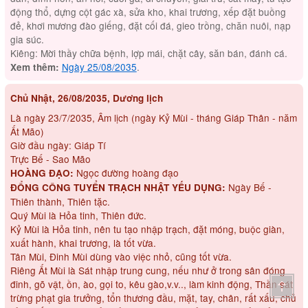
động thổ, dựng cột gác xà, sửa kho, khai trương, xếp đặt buồng
đẻ, khơi mương đào giếng, đặt cối đá, gieo trồng, chăn nuôi, nạp
gia súc.
Kiêng: Mời thầy chữa bệnh, lợp mái, chặt cây, săn bán, đánh cá.
Ngày 25/08/2035
.
Xem thêm:
Chủ Nhật, 26/08/2035, Dương lịch
Là ngày 23/7/2035, Âm lịch (ngày Kỷ Mùi - tháng Giáp Thân - năm
Ất Mão)
Giờ đầu ngày: Giáp Tí
Trực Bế - Sao Mão
Ngọc đường hoàng đạo
HOÀNG ĐẠO:
Ngày Bế -
ĐỔNG CÔNG TUYỂN TRẠCH NHẬT YẾU DỤNG:
Thiên thành, Thiên tặc.
Quý Mùi là Hỏa tinh, Thiên đức.
Kỷ Mùi là Hỏa tinh, nên tu tạo nhập trạch, đặt móng, buộc giàn,
xuất hành, khai trương, là tốt vừa.
Tân Mùi, Đinh Mùi dùng vào việc nhỏ, cũng tốt vừa.
Riêng Ất Mùi là Sát nhập trung cung, nếu như ở trong sân đóng
đinh, gõ vật, ồn, ào, gọi to, kêu gào,v.v.., làm kinh động, Thần sát
trừng phạt gia trưởng, tổn thương đầu, mặt, tay, chân, rất xấu, chủ