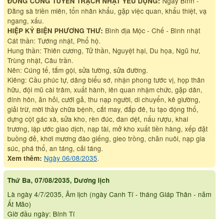
Ngày Bình -
ĐỔNG CÔNG TUYỂN TRẠCH NHẬT YẾU DỤNG:
Đằng sà triền miên, tổn nhân khẩu, gặp việc quan, khẩu thiệt, vạ
ngang, xấu.
Bình địa Mộc - Chế - Bình nhật
HIỆP KỶ BIỆN PHƯƠNG THƯ:
Cát thần: Tướng nhật, Phổ hộ.
Hung thần: Thiên cương, Tử thần, Nguyệt hại, Du họa, Ngũ hư,
Trùng nhật, Câu trần.
Nên: Cúng tế, tắm gội, sửa tường, sửa đường.
Kiêng: Cầu phúc tự, dâng biểu sớ, nhận phong tước vị, họp thân
hữu, đội mũ cài trâm, xuất hành, lên quan nhậm chức, gặp dân,
đính hôn, ăn hỏi, cưới gả, thu nạp người, di chuyển, kê giường,
giải trừ, mời thầy chữa bệnh, cắt may, đắp đê, tu tạo động thố,
dựng cột gác xà, sửa kho, rèn đúc, đan dệt, nấu rượu, khai
trương, lập ước giao dịch, nạp tài, mở kho xuất tiền hàng, xếp đặt
buồng đẻ, khơi mương đào giếng, gieo trồng, chăn nuôi, nạp gia
súc, phá thổ, an táng, cải táng.
Ngày 06/08/2035
.
Xem thêm:
Thứ Ba, 07/08/2035, Dương lịch
Là ngày 4/7/2035, Âm lịch (ngày Canh Tí - tháng Giáp Thân - năm
Ất Mão)
Giờ đầu ngày: Bính Tí