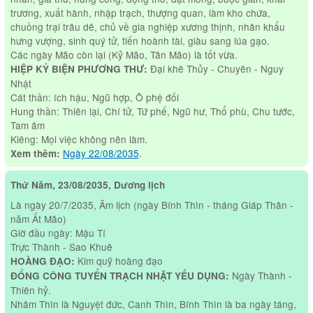
trương, xuất hành, nhập trạch, thượng quan, làm kho chứa,
chuồng trại trâu dê, chủ về gia nghiệp xương thịnh, nhân khẩu
hưng vượng, sinh quý tử, tiến hoành tài, giàu sang lúa gạo.
Các ngày Mão còn lại (Kỷ Mão, Tân Mão) là tốt vừa.
Đại khê Thủy - Chuyên - Nguy
HIỆP KỶ BIỆN PHƯƠNG THƯ:
Nhật
Cát thần: ích hậu, Ngũ hợp, Ô phệ đối
Hung thần: Thiên lại, Chí tử, Tứ phế, Ngũ hư, Thổ phù, Chu tước,
Tam âm
Kiêng: Mọi việc không nên làm.
Ngày 22/08/2035
.
Xem thêm:
Thứ Năm, 23/08/2035, Dương lịch
Là ngày 20/7/2035, Âm lịch (ngày Bính Thìn - tháng Giáp Thân -
năm Ất Mão)
Giờ đầu ngày: Mậu Tí
Trực Thành - Sao Khuê
Kim quỹ hoàng đạo
HOÀNG ĐẠO:
Ngày Thành -
ĐỔNG CÔNG TUYỂN TRẠCH NHẬT YẾU DỤNG:
Thiên hỷ.
Nhâm Thìn là Nguyệt đức, Canh Thìn, Bính Thìn là ba ngày táng,