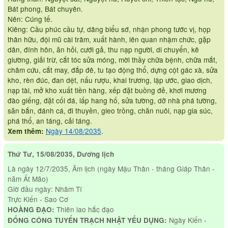
Bát phong, Bát chuyên.
Nên: Cúng tế.
Kiêng: Cầu phúc cầu tự, dâng biểu sớ, nhận phong tước vị, họp
thân hữu, đội mũ cài trâm, xuất hành, lên quan nhậm chức, gặp
dân, đính hôn, ăn hỏi, cưới gả, thu nạp người, di chuyển, kê
giường, giải trừ, cắt tóc sửa móng, mời thầy chữa bệnh, chữa mắt,
châm cứu, cắt may, đắp đê, tu tạo động thổ, dựng cột gác xà, sửa
kho, rèn đúc, đan dệt, nấu rượu, khai trương, lập ước, giao dịch,
nạp tài, mở kho xuất tiền hàng, xếp đặt buồng đẻ, khơi mương
đào giếng, đặt cối đá, lấp hang hố, sửa tường, dỡ nhà phá tường,
săn bắn, đánh cá, đi thuyền, gieo trồng, chăn nuôi, nạp gia súc,
phá thổ, an táng, cải táng.
Ngày 14/08/2035
.
Xem thêm:
Thứ Tư, 15/08/2035, Dương lịch
Là ngày 12/7/2035, Âm lịch (ngày Mậu Thân - tháng Giáp Thân -
năm Ất Mão)
Giờ đầu ngày: Nhâm Tí
Trực Kiến - Sao Cơ
Thiên lao hắc đạo
HOÀNG ĐẠO:
Ngày Kiến -
ĐỔNG CÔNG TUYỂN TRẠCH NHẬT YẾU DỤNG: