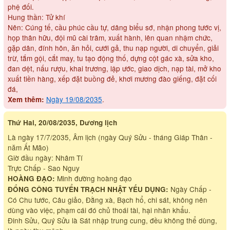
phệ đối.
Hung thần: Tử khí
Nên: Cúng tế, cầu phúc cầu tự, dâng biểu sớ, nhận phong tước vị,
họp thân hữu, đội mũ cài trâm, xuất hành, lên quan nhậm chức,
gặp dân, đính hôn, ăn hỏi, cưới gả, thu nạp người, di chuyển, giải
trừ, tắm gội, cắt may, tu tạo động thố, dựng cột gác xà, sửa kho,
đan dệt, nấu rượu, khai trương, lập ước, giao dịch, nạp tài, mở kho
xuất tiền hàng, xếp đặt buồng đẻ, khơi mương đào giếng, đặt cối
đá,
Ngày 19/08/2035
.
Xem thêm:
Thứ Hai, 20/08/2035, Dương lịch
Là ngày 17/7/2035, Âm lịch (ngày Quý Sửu - tháng Giáp Thân -
năm Ất Mão)
Giờ đầu ngày: Nhâm Tí
Trực Chấp - Sao Nguy
Minh đường hoàng đạo
HOÀNG ĐẠO:
Ngày Chấp -
ĐỔNG CÔNG TUYỂN TRẠCH NHẬT YẾU DỤNG:
Có Chu tước, Câu giảo, Đằng xà, Bạch hổ, chi sát, không nên
dùng vào việc, phạm cái đó chủ thoái tài, hại nhân khẩu.
Đinh Sửu, Quý Sửu là Sát nhập trung cung, đều không thể dùng,