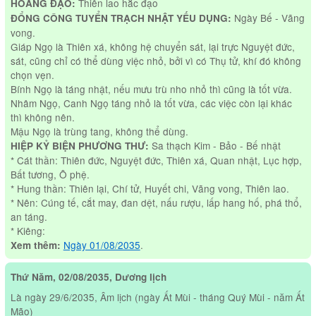
Thiên lao hắc đạo
HOÀNG ĐẠO:
Ngày Bế - Vãng
ĐỔNG CÔNG TUYỂN TRẠCH NHẬT YẾU DỤNG:
vong.
Giáp Ngọ là Thiên xá, không hệ chuyển sát, lại trực Nguyệt đức,
sát, cũng chỉ có thể dùng việc nhỏ, bởi vì có Thụ tử, khí đó không
chọn vẹn.
Bính Ngọ là táng nhật, nếu mưu trù nho nhỏ thì cũng là tốt vừa.
Nhâm Ngọ, Canh Ngọ táng nhỏ là tốt vừa, các việc còn lại khác
thì không nên.
Mậu Ngọ là trùng tang, không thể dùng.
Sa thạch Kim - Bảo - Bế nhật
HIỆP KỶ BIỆN PHƯƠNG THƯ:
* Cát thần: Thiên đức, Nguyệt đức, Thiên xá, Quan nhật, Lục hợp,
Bất tương, Ô phệ.
* Hung thần: Thiên lại, Chí tử, Huyết chi, Vãng vong, Thiên lao.
* Nên: Cúng tế, cắt may, đan dệt, nấu rượu, lấp hang hố, phá thổ,
an táng.
* Kiêng:
Ngày 01/08/2035
.
Xem thêm:
Thứ Năm, 02/08/2035, Dương lịch
Là ngày 29/6/2035, Âm lịch (ngày Ất Mùi - tháng Quý Mùi - năm Ất
Mão)