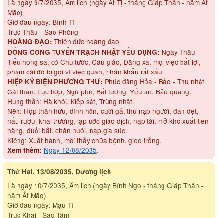
Là ngày 9/7/2035, Âm lịch (ngày Ất Tị - tháng Giáp Thân - năm Ất
Mão)
Giờ đầu ngày: Bính Tí
Trực Thâu - Sao Phòng
Thiên đức hoàng đạo
HOÀNG ĐẠO:
Ngày Thâu -
ĐỔNG CÔNG TUYỂN TRẠCH NHẬT YẾU DỤNG:
Tiểu hồng sa, có Chu tước, Câu giảo, Đằng xà, mọi việc bất lợi,
phạm cái đó bị gọi vì việc quan, nhân khẩu rất xấu.
Phúc đăng Hỏa - Bảo - Thu nhật
HIỆP KỶ BIỆN PHƯƠNG THƯ:
Cát thần: Lục hợp, Ngũ phú, Bất tương, Yếu an, Bảo quang.
Hung thần: Hà khôi, Kiếp sát, Trùng nhật.
Nên: Họp thân hữu, đính hôn, cưới gả, thu nạp người, đan dệt,
nấu rượu, khai trương, lập ước giao dịch, nạp tài, mở kho xuất tiền
hàng, đuổi bắt, chăn nuôi, nạp gia súc.
Kiêng: Xuất hành, mời thầy chữa bệnh, gieo trồng.
Ngày 12/08/2035
.
Xem thêm:
Thứ Hai, 13/08/2035, Dương lịch
Là ngày 10/7/2035, Âm lịch (ngày Bính Ngọ - tháng Giáp Thân -
năm Ất Mão)
Giờ đầu ngày: Mậu Tí
Trực Khai - Sao Tâm