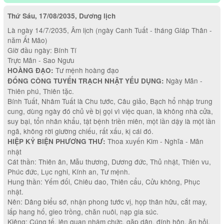
Thứ Sáu, 17/08/2035, Dương lịch
Là ngày 14/7/2035, Âm lịch (ngày Canh Tuất - tháng Giáp Thân -
năm Ất Mão)
Giờ đầu ngày: Bính Tí
Trực Mãn - Sao Ngưu
Tư mệnh hoàng đạo
HOÀNG ĐẠO:
Ngày Mãn -
ĐỔNG CÔNG TUYỂN TRẠCH NHẬT YẾU DỤNG:
Thiên phú, Thiên tặc.
Bính Tuất, Nhâm Tuất là Chu tước, Câu giảo, Bạch hổ nhập trung
cung, dùng ngày đó chủ về bị gọi vì việc quan, là không nhà cửa,
suy bại, tổn nhân khẩu, tật bệnh triền miên, một lần dậy là một lần
ngã, không rời giường chiếu, rất xấu, kị cái đó.
Thoa xuyến Kim - Nghĩa - Mãn
HIỆP KỶ BIỆN PHƯƠNG THƯ:
nhật
Cát thần: Thiên ân, Mẫu thương, Dương đức, Thủ nhật, Thiên vu,
Phúc đức, Lục nghi, Kính an, Tư mệnh.
Hung thần: Yếm đối, Chiêu dao, Thiên cẩu, Cửu không, Phục
nhật.
Nên: Dâng biểu sớ, nhận phong tước vị, họp thân hữu, cắt may,
lấp hang hố, gieo trồng, chăn nuôi, nạp gia súc.
Kiêng: Cúng tế, lên quan nhậm chức, gặp dân, đính hôn, ăn hỏi,