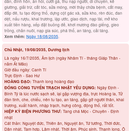
dân, đính hôn, ăn hỏi, cưới gả, thu nạp người, di chuyển, kê
giường, giải trừ, cắt tóc, sửa móng, mời thầy chữa bệnh, cắt may,
đắp đê, tu tạo động thổ, dựng cột gác xà, sửa kho, rèn đúc, đan
dệt, nấu rượu, khai trương, lập ước, giao dịch, nạp tài, mở kho
xuất tiền hàng, xếp đặt buồng đẻ, khơi mương đào giếng, gieo
trồng, chăn nuôi, nạp gia súc, phá thổ, an táng, cải táng.
Ngày 18/08/2035
.
Xem thêm:
Chủ Nhật, 19/08/2035, Dương lịch
Là ngày 16/7/2035, Âm lịch (ngày Nhâm Tí - tháng Giáp Thân -
năm Ất Mão)
Giờ đầu ngày: Canh Tí
Trực Định - Sao Hư
Thanh long hoàng đạo
HOÀNG ĐẠO:
Ngày Định -
ĐỔNG CÔNG TUYỂN TRẠCH NHẬT YẾU DỤNG:
Bính Tý là lúc nước sạch sẽ, lại gặp vượng địa, trực Hoàng la, Tử
đàn tinh, che, chiếu, nên tu tạo, an táng, gặp gỡ người thân, khai
trương, xuất hành, nhập trạch, hưng công, động thổ, rất tốt.
Tang chá Mộc - Chuyên - Định
HIỆP KỶ BIỆN PHƯƠNG THƯ:
nhật
Cát thần: Nguyệt đức, Thiên ân, Nguyệt ân, Tứ tướng, Thời đức,
Dân nhật, Tam hợp, Lâm nhật, Thời âm, Phúc sinh, Thanh long, Ô