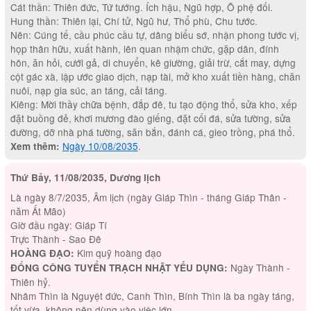
Cát thần: Thiên đức, Tứ tướng. Ích hậu, Ngũ hợp, Ô phệ đối.
Hung thần: Thiên lại, Chí tử, Ngũ hư, Thổ phù, Chu tước.
Nên: Cúng tế, cầu phúc cầu tự, dâng biểu sớ, nhận phong tước vị,
họp thân hữu, xuất hành, lên quan nhậm chức, gặp dân, đính
hôn, ăn hỏi, cưới gả, di chuyển, kê giường, giải trừ, cắt may, dựng
cột gác xà, lập ước giao dịch, nạp tài, mở kho xuất tiền hàng, chăn
nuôi, nạp gia súc, an táng, cải táng.
Kiêng: Mời thầy chữa bệnh, đắp đê, tu tạo động thổ, sửa kho, xếp
đặt buồng đẻ, khơi mương đào giếng, đặt cối đá, sửa tường, sửa
đường, dỡ nhà phá tường, săn bắn, đánh cá, gieo trồng, phá thổ.
Ngày 10/08/2035
.
Xem thêm:
Thứ Bảy, 11/08/2035, Dương lịch
Là ngày 8/7/2035, Âm lịch (ngày Giáp Thìn - tháng Giáp Thân -
năm Ất Mão)
Giờ đầu ngày: Giáp Tí
Trực Thành - Sao Đê
Kim quỹ hoàng đạo
HOÀNG ĐẠO:
Ngày Thành -
ĐỔNG CÔNG TUYỂN TRẠCH NHẬT YẾU DỤNG:
Thiên hỷ.
Nhâm Thìn là Nguyệt đức, Canh Thìn, Bính Thìn là ba ngày táng,
tốt vừa, không nên dùng vào việc lớn.