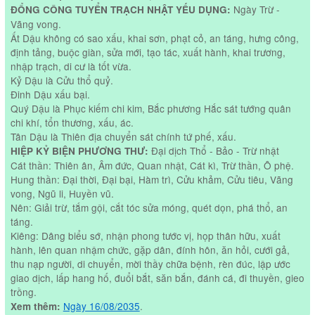
Ngày Trừ -
ĐỔNG CÔNG TUYỂN TRẠCH NHẬT YẾU DỤNG:
Vãng vong.
Ất Dậu không có sao xấu, khai sơn, phạt cỏ, an táng, hưng công,
định tảng, buộc giàn, sửa mới, tạo tác, xuất hành, khai trương,
nhập trạch, di cư là tốt vừa.
Kỷ Dậu là Cửu thổ quỷ.
Đinh Dậu xấu bại.
Quý Dậu là Phục kiếm chi kim, Bắc phương Hắc sát tướng quân
chi khí, tổn thương, xấu, ác.
Tân Dậu là Thiên địa chuyển sát chính tứ phế, xấu.
Đại dịch Thổ - Bảo - Trừ nhật
HIỆP KỶ BIỆN PHƯƠNG THƯ:
Cát thần: Thiên ân, Âm đức, Quan nhật, Cát kì, Trừ thần, Ô phệ.
Hung thần: Đại thời, Đại bại, Hàm trì, Cửu khảm, Cửu tiêu, Vãng
vong, Ngũ li, Huyền vũ.
Nên: Giải trừ, tắm gội, cắt tóc sửa móng, quét dọn, phá thổ, an
táng.
Kiêng: Dâng biểu sớ, nhận phong tước vị, họp thân hữu, xuất
hành, lên quan nhậm chức, gặp dân, đính hôn, ăn hỏi, cưới gả,
thu nạp người, di chuyển, mời thầy chữa bệnh, rèn đúc, lập ước
giao dịch, lấp hang hố, đuổi bắt, săn bắn, đánh cá, đi thuyền, gieo
trồng.
Ngày 16/08/2035
.
Xem thêm: