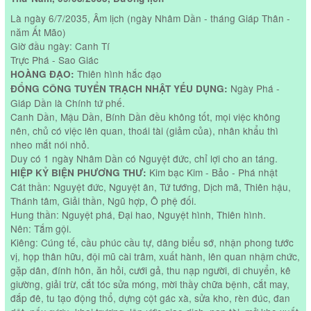
Là ngày 6/7/2035, Âm lịch (ngày Nhâm Dần - tháng Giáp Thân -
năm Ất Mão)
Giờ đầu ngày: Canh Tí
Trực Phá - Sao Giác
Thiên hình hắc đạo
HOÀNG ĐẠO:
Ngày Phá -
ĐỔNG CÔNG TUYỂN TRẠCH NHẬT YẾU DỤNG:
Giáp Dần là Chính tứ phế.
Canh Dần, Mậu Dần, Bính Dần đều không tốt, mọi việc không
nên, chủ có việc lên quan, thoái tài (giảm của), nhân khẩu thì
nheo mắt nói nhỏ.
Duy có 1 ngày Nhâm Dần có Nguyệt đức, chỉ lợi cho an táng.
Kim bạc Kim - Bảo - Phá nhật
HIỆP KỶ BIỆN PHƯƠNG THƯ:
Cát thần: Nguyệt đức, Nguyệt ân, Tứ tướng, Dịch mã, Thiên hậu,
Thánh tâm, Giải thần, Ngũ hợp, Ô phệ đối.
Hung thần: Nguyệt phá, Đại hao, Nguyệt hình, Thiên hình.
Nên: Tắm gội.
Kiêng: Cúng tế, cầu phúc cầu tự, dâng biểu sớ, nhận phong tước
vị, họp thân hữu, đội mũ cài trâm, xuất hành, lên quan nhậm chức,
gặp dân, đính hôn, ăn hỏi, cưới gả, thu nạp người, di chuyển, kê
giường, giải trừ, cắt tóc sửa móng, mời thầy chữa bệnh, cắt may,
đắp đê, tu tạo động thổ, dựng cột gác xà, sửa kho, rèn đúc, đan