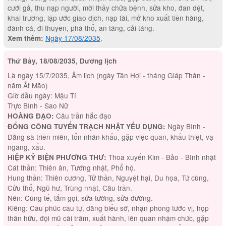
cưới gả, thu nạp người, mời thầy chữa bệnh, sửa kho, đan dệt,
khai trương, lập ước giao dịch, nạp tài, mở kho xuất tiền hàng,
đánh cá, đi thuyền, phá thổ, an táng, cải táng.
Ngày 17/08/2035
.
Xem thêm:
Thứ Bảy, 18/08/2035, Dương lịch
Là ngày 15/7/2035, Âm lịch (ngày Tân Hợi - tháng Giáp Thân -
năm Ất Mão)
Giờ đầu ngày: Mậu Tí
Trực Bình - Sao Nữ
Câu trần hắc đạo
HOÀNG ĐẠO:
Ngày Bình -
ĐỔNG CÔNG TUYỂN TRẠCH NHẬT YẾU DỤNG:
Đằng sà triền miên, tổn nhân khẩu, gặp việc quan, khẩu thiệt, vạ
ngang, xấu.
Thoa xuyến Kim - Bảo - Bình nhật
HIỆP KỶ BIỆN PHƯƠNG THƯ:
Cát thần: Thiên ân, Tướng nhật, Phổ hộ.
Hung thần: Thiên cương, Tử thần, Nguyệt hại, Du họa, Tứ cùng,
Cửu thổ, Ngũ hư, Trùng nhật, Câu trần.
Nên: Cúng tế, tắm gội, sửa tường, sửa đường.
Kiêng: Cầu phúc cầu tự, dâng biểu sớ, nhận phong tước vị, họp
thân hữu, đội mũ cài trâm, xuất hành, lên quan nhậm chức, gặp