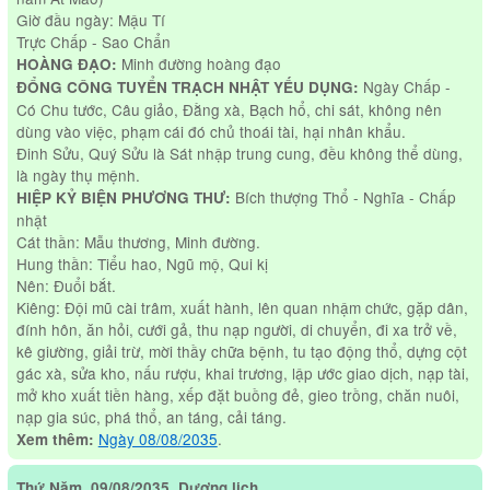
Giờ đầu ngày: Mậu Tí
Trực Chấp - Sao Chẩn
Minh đường hoàng đạo
HOÀNG ĐẠO:
Ngày Chấp -
ĐỔNG CÔNG TUYỂN TRẠCH NHẬT YẾU DỤNG:
Có Chu tước, Câu giảo, Đằng xà, Bạch hổ, chi sát, không nên
dùng vào việc, phạm cái đó chủ thoái tài, hại nhân khẩu.
Đinh Sửu, Quý Sửu là Sát nhập trung cung, đều không thể dùng,
là ngày thụ mệnh.
Bích thượng Thổ - Nghĩa - Chấp
HIỆP KỶ BIỆN PHƯƠNG THƯ:
nhật
Cát thần: Mẫu thương, Minh đường.
Hung thần: Tiểu hao, Ngũ mộ, Qui kị
Nên: Đuổi bắt.
Kiêng: Đội mũ cài trâm, xuất hành, lên quan nhậm chức, gặp dân,
đính hôn, ăn hỏi, cưới gả, thu nạp người, di chuyển, đi xa trở về,
kê giường, giải trừ, mời thầy chữa bệnh, tu tạo động thổ, dựng cột
gác xà, sửa kho, nấu rượu, khai trương, lập ước giao dịch, nạp tài,
mở kho xuất tiền hàng, xếp đặt buồng đẻ, gieo trồng, chăn nuôi,
nạp gia súc, phá thổ, an táng, cải táng.
Ngày 08/08/2035
.
Xem thêm:
Thứ Năm, 09/08/2035, Dương lịch