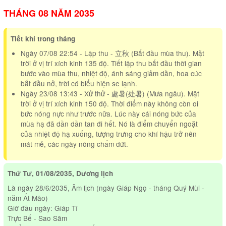
THÁNG 08 NĂM 2035
Tiết khí trong tháng
Ngày 07/08 22:54 - Lập thu - 立秋 (Bắt đầu mùa thu). Mặt
trời ở vị trí xích kinh 135 độ. Tiết lập thu bắt đầu thời gian
bước vào mùa thu, nhiệt độ, ánh sáng giảm dần, hoa cúc
bắt đầu nở, trời có biểu hiện se lạnh.
Ngày 23/08 13:43 - Xử thử - 處暑(处暑) (Mưa ngâu). Mặt
trời ở vị trí xích kinh 150 độ. Thời điểm này không còn oi
bức nóng nực như trước nữa. Lúc này cái nóng bức của
mùa hạ đã dần dần tan đi hết. Nó là điểm chuyển ngoặt
của nhiệt độ hạ xuống, tượng trưng cho khí hậu trở nên
mát mẻ, các ngày nóng chấm dứt.
Thứ Tư, 01/08/2035, Dương lịch
Là ngày 28/6/2035, Âm lịch (ngày Giáp Ngọ - tháng Quý Mùi -
năm Ất Mão)
Giờ đầu ngày: Giáp Tí
Trực Bế - Sao Sâm