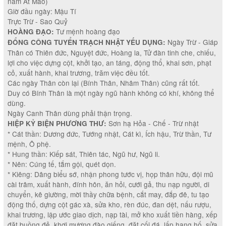
năm Ất Mão)
Giờ đầu ngày: Mậu Tí
Trực Trừ - Sao Quỷ
Tư mệnh hoàng đạo
HOÀNG ĐẠO:
Ngày Trừ - Giáp
ĐỔNG CÔNG TUYỂN TRẠCH NHẬT YẾU DỤNG:
Thân có Thiên đức, Nguyệt đức, Hoàng la, Tử đàn tinh che, chiếu,
lợi cho việc dựng cột, khởi tạo, an táng, động thổ, khai sơn, phạt
cỏ, xuất hành, khai trương, trăm việc đều tốt.
Các ngày Thân còn lại (Bính Thân, Nhâm Thân) cũng rất tốt.
Duy có Bính Thân là một ngày ngũ hành không có khí, không thể
dùng.
Ngày Canh Thân dùng phải thận trọng.
Sơn hạ Hỏa - Chế - Trừ nhật
HIỆP KỶ BIỆN PHƯƠNG THƯ:
* Cát thần: Dương đức, Tướng nhật, Cát kì, Ích hậu, Trừ thần, Tư
mệnh, Ô phệ.
* Hung thần: Kiếp sát, Thiên tác, Ngũ hư, Ngũ li.
* Nên: Cúng tế, tắm gội, quét dọn.
* Kiêng: Dâng biểu sớ, nhận phong tước vị, họp thân hữu, đội mũ
cài trâm, xuất hành, đính hôn, ăn hỏi, cưới gả, thu nạp người, di
chuyển, kê giường, mời thầy chữa bệnh, cắt may, đắp đê, tu tạo
động thố, dựng cột gác xà, sửa kho, rèn đúc, đan dệt, nấu rượu,
khai trương, lập ước giao dịch, nạp tài, mở kho xuất tiền hàng, xếp
đặt buồng đẻ, khơi mương đào giếng, đặt cối đá, lấp hang hố, sửa