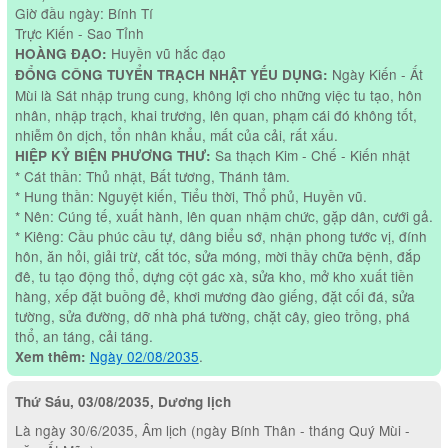
Giờ đầu ngày: Bính Tí
Trực Kiến - Sao Tỉnh
Huyền vũ hắc đạo
HOÀNG ĐẠO:
Ngày Kiến - Ất
ĐỔNG CÔNG TUYỂN TRẠCH NHẬT YẾU DỤNG:
Mùi là Sát nhập trung cung, không lợi cho những việc tu tạo, hôn
nhân, nhập trạch, khai trương, lên quan, phạm cái đó không tốt,
nhiễm ôn dịch, tổn nhân khẩu, mất của cải, rất xấu.
Sa thạch Kim - Chế - Kiến nhật
HIỆP KỶ BIỆN PHƯƠNG THƯ:
* Cát thần: Thủ nhật, Bất tương, Thánh tâm.
* Hung thần: Nguyệt kiến, Tiểu thời, Thổ phủ, Huyền vũ.
* Nên: Cúng tế, xuất hành, lên quan nhậm chức, gặp dân, cưới gả.
* Kiêng: Cầu phúc cầu tự, dâng biểu sớ, nhận phong tước vị, đính
hôn, ăn hỏi, giải trừ, cắt tóc, sửa móng, mời thầy chữa bệnh, đắp
đê, tu tạo động thổ, dựng cột gác xà, sửa kho, mở kho xuất tiền
hàng, xếp đặt buồng đẻ, khơi mương đào giếng, đặt cối đá, sửa
tường, sửa đường, dỡ nhà phá tường, chặt cây, gieo trồng, phá
thổ, an táng, cải táng.
Ngày 02/08/2035
.
Xem thêm:
Thứ Sáu, 03/08/2035, Dương lịch
Là ngày 30/6/2035, Âm lịch (ngày Bính Thân - tháng Quý Mùi -