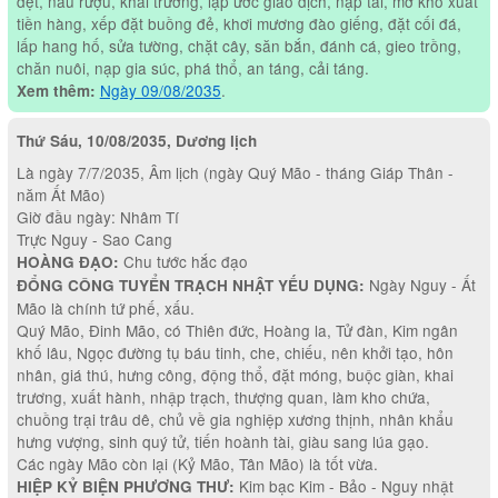
dệt, nấu rượu, khai trương, lập ước giao dịch, nạp tài, mở kho xuất
tiền hàng, xếp đặt buồng đẻ, khơi mương đào giếng, đặt cối đá,
lấp hang hố, sửa tường, chặt cây, săn bắn, đánh cá, gieo trồng,
chăn nuôi, nạp gia súc, phá thổ, an táng, cải táng.
Ngày 09/08/2035
.
Xem thêm:
Thứ Sáu, 10/08/2035, Dương lịch
Là ngày 7/7/2035, Âm lịch (ngày Quý Mão - tháng Giáp Thân -
năm Ất Mão)
Giờ đầu ngày: Nhâm Tí
Trực Nguy - Sao Cang
Chu tước hắc đạo
HOÀNG ĐẠO:
Ngày Nguy - Ất
ĐỔNG CÔNG TUYỂN TRẠCH NHẬT YẾU DỤNG:
Mão là chính tứ phế, xấu.
Quý Mão, Đinh Mão, có Thiên đức, Hoàng la, Tử đàn, Kim ngân
khố lâu, Ngọc đường tụ báu tinh, che, chiếu, nên khởi tạo, hôn
nhân, giá thú, hưng công, động thổ, đặt móng, buộc giàn, khai
trương, xuất hành, nhập trạch, thượng quan, làm kho chứa,
chuồng trại trâu dê, chủ về gia nghiệp xương thịnh, nhân khẩu
hưng vượng, sinh quý tử, tiến hoành tài, giàu sang lúa gạo.
Các ngày Mão còn lại (Kỷ Mão, Tân Mão) là tốt vừa.
Kim bạc Kim - Bảo - Nguy nhật
HIỆP KỶ BIỆN PHƯƠNG THƯ: