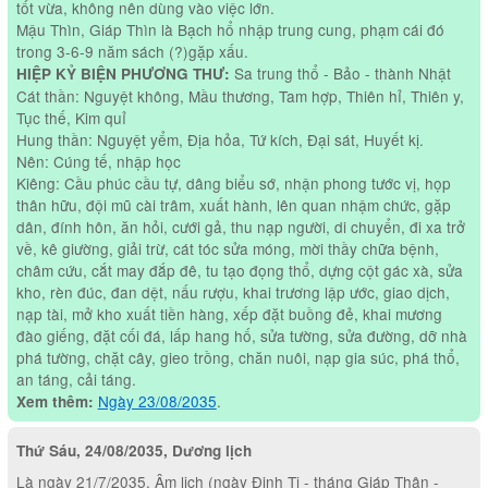
tốt vừa, không nên dùng vào việc lớn.
Mậu Thìn, Giáp Thìn là Bạch hổ nhập trung cung, phạm cái đó
trong 3-6-9 năm sách (?)gặp xấu.
Sa trung thổ - Bảo - thành Nhật
HIỆP KỶ BIỆN PHƯƠNG THƯ:
Cát thần: Nguyệt không, Mầu thương, Tam hợp, Thiên hỉ, Thiên y,
Tục thế, Kim quỉ
Hung thần: Nguyệt yểm, Địa hỏa, Tứ kích, Đại sát, Huyết kị.
Nên: Cúng tế, nhập học
Kiêng: Cầu phúc cầu tự, dâng biểu sớ, nhận phong tước vị, họp
thân hữu, đội mũ cài trâm, xuất hành, lên quan nhậm chức, gặp
dân, đính hôn, ăn hỏi, cưới gả, thu nạp người, di chuyển, đi xa trở
về, kê giường, giải trừ, cát tóc sửa móng, mời thầy chữa bệnh,
châm cứu, cắt may đắp đê, tu tạo đọng thổ, dựng cột gác xà, sửa
kho, rèn đúc, đan dệt, nấu rượu, khai trương lập ước, giao dịch,
nạp tài, mở kho xuất tiền hàng, xếp đặt buồng đẻ, khai mương
đào giếng, đặt cối đá, lấp hang hố, sửa tường, sửa đường, dỡ nhà
phá tường, chặt cây, gieo trồng, chăn nuôi, nạp gia súc, phá thổ,
an táng, cải táng.
Ngày 23/08/2035
.
Xem thêm:
Thứ Sáu, 24/08/2035, Dương lịch
Là ngày 21/7/2035, Âm lịch (ngày Đinh Tị - tháng Giáp Thân -