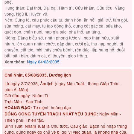
phệ.
Hung thần: Đại thời, Đại bại, Hàm trì, Cửu khảm, Cửu tiêu, Vãng
vong, Ngũ li, Huyền vũ.
Nên: Cúng tế, cầu phúc cầu tự, đính hôn, ăn hỏi, giải trừ, tắm gội,
sửa móng, cắt may, tu tạo động thổ, dựng cột gác xà, sửa kho,
quét dọn, chăn nuôi, nạp gia súc, phá thổ, an táng.
Kiêng: Dâng biểu sớ, nhận phong tước vị, họp thân hữu, xuất
hành, lên quan nhậm chức, gặp dân, cưới gả, thu nạp người, di
chuyển, cắt tóc, mời thầy chữa bệnh, rèn đúc, lấp hang hố, đuổi
bắt, săn bắn, đánh cá, đi thuyền, gieo trồng.
Ngày 04/08/2035
.
Xem thêm:
Chủ Nhật, 05/08/2035, Dương lịch
Là ngày 2/7/2035, Âm lịch (ngày Mậu Tuất - tháng Giáp Thân -
năm Ất Mão)
Giờ đầu ngày: Nhâm Tí
Trực Mãn - Sao Tinh
Tư mệnh hoàng đạo
HOÀNG ĐẠO:
Ngày Mãn -
ĐỔNG CÔNG TUYỂN TRẠCH NHẬT YẾU DỤNG:
Thiên phú, Thiên tặc.
Bính Tuất, Nhâm Tuất là Chu tước, Câu giảo, Bạch hổ nhập trung
cung, dùng ngày đó chủ về bị gọi vì việc quan, là không nhà cửa,