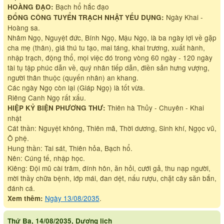
Bạch hổ hắc đạo
HOÀNG ĐẠO:
Ngày Khai -
ĐỔNG CÔNG TUYỂN TRẠCH NHẬT YẾU DỤNG:
Hoàng sa.
Nhâm Ngọ, Nguyệt đức, Bính Ngọ, Mậu Ngọ, là ba ngày lợi về gặp
cha mẹ (thân), giá thú tu tạo, mai táng, khai trương, xuất hành,
nhập trạch, động thổ, mọi việc đó trong vòng 60 ngày - 120 ngày
tài tụ tập phúc dẫn về, quý nhân tiếp dẫn, điền sản hưng vượng,
người thân thuộc (quyến nhân) an khang.
Các ngày Ngọ còn lại (Giáp Ngọ) là tốt vừa.
Riêng Canh Ngọ rất xấu.
Thiên hà Thủy - Chuyên - Khai
HIỆP KỶ BIỆN PHƯƠNG THƯ:
nhật
Cát thần: Nguyệt không, Thiên mã, Thời dương, Sinh khí, Ngọc vũ,
Ô phệ.
Hung thần: Tai sát, Thiên hỏa, Bạch hổ.
Nên: Cúng tế, nhập học.
Kiêng: Đội mũ cài trâm, đính hôn, ăn hỏi, cưới gả, thu nạp người,
mời thầy chữa bệnh, lớp mái, đan dệt, nấu rượu, chặt cây săn bắn,
đánh cá.
Ngày 13/08/2035
.
Xem thêm:
Thứ Ba, 14/08/2035, Dương lịch