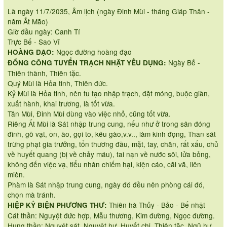
Là ngày 11/7/2035, Âm lịch (ngày Đinh Mùi - tháng Giáp Thân -
năm Ất Mão)
Giờ đầu ngày: Canh Tí
Trực Bế - Sao Vĩ
Ngọc đường hoàng đạo
HOÀNG ĐẠO:
Ngày Bế -
ĐỔNG CÔNG TUYỂN TRẠCH NHẬT YẾU DỤNG:
Thiên thành, Thiên tặc.
Quý Mùi là Hỏa tinh, Thiên đức.
Kỷ Mùi là Hỏa tinh, nên tu tạo nhập trạch, đặt móng, buộc giàn,
xuất hành, khai trương, là tốt vừa.
Tân Mùi, Đinh Mùi dùng vào việc nhỏ, cũng tốt vừa.
Riêng Ất Mùi là Sát nhập trung cung, nếu như ở trong sân đóng
đinh, gõ vật, ồn, ào, gọi to, kêu gào,v.v.., làm kinh động, Thần sát
trừng phạt gia trưởng, tổn thương đầu, mặt, tay, chân, rất xấu, chủ
về huyết quang (bị về chảy máu), tai nạn về nước sôi, lửa bỏng,
không đến việc vạ, tiểu nhân chiếm hại, kiện cáo, cãi vã, liên
miên.
Phàm là Sát nhập trung cung, ngày đó đều nên phòng cái đó,
chọn mà tránh.
Thiên hà Thủy - Bảo - Bế nhật
HIỆP KỶ BIỆN PHƯƠNG THƯ:
Cát thần: Nguyệt đức hợp, Mẫu thương, Kim đường, Ngọc đường.
Hung thần: Nguyệt sát, Nguyệt hư, Huyết chi, Thiên tặc, Ngũ hư,