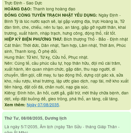
Trực Định - Sao Dực
Thanh long hoàng đạo
HOÀNG ĐẠO:
Ngày Định -
ĐỔNG CÔNG TUYỂN TRẠCH NHẬT YẾU DỤNG:
Bính Tý là lúc nước sạch sẽ, lại gặp vượng địa, trực Hoàng la, Tử
đàn tinh, che, chiếu, nên tu tạo, an táng, gặp gỡ người thân, khai
trương, xuất hành, nhập trạch, hưng công, động thổ, rất tốt.
Bích thượng Thổ - Bảo - Định nhật
HIỆP KỶ BIỆN PHƯƠNG THƯ:
Cát thần: Thời đức, Dân nhật, Tam hợp, Lâm nhật, Thời âm, Phúc
sinh, Thanh long, Ô phệ đối.
Hung thần: Tử khí, Tứ kỵ, Cửu hổ, Phục nhật.
Nên: Cúng tế, cầu phúc cầu tự, họp thân hữu, đội mũ cài trâm,
xuất hành, lên quan nhậm chức, gặp dân, thu nạp người, di
chuyển, tắm gội, cắt may, tu tạo động thổ, dựng cột gác xà, sửa
kho, nấu rượu, khai trương, lập ước giao dịch, nạp tài, mở kho xuất
tiền hàng, đặt cối đá, chăn nuôi, nạp gia súc.
Kiêng: Đính hôn, ăn hỏi, cưới gả, giải trừ, mời thầy chữa bệnh, đan
dệt, xếp đặt buồng đẻ, gieo trồng, phá thổ, an táng, cải táng.
Ngày 07/08/2035
.
Xem thêm:
Thứ Tư, 08/08/2035, Dương lịch
Là ngày 5/7/2035, Âm lịch (ngày Tân Sửu - tháng Giáp Thân -
năm Ất Mão)