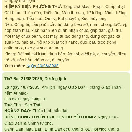
là ngày thụ mệnh.
Tang chá Mộc - Phạt - Chấp nhật
HIỆP KỶ BIỆN PHƯƠNG THƯ:
Cát thần: Thiên đức, Thiên ân, Mẫu thương, Tứ tướng, Minh đường
Hung thần: Tiểu hao, Quỉ kị, Bát chuyên, Xúc thủy long
Nên: Cúng tế, cầu phúc cầu tự, dâng biểu sớ, nhận phong tước vị,
họp thân hữu, xuất hành lên quan nhận chức, gặp dân, giải trừ,
mời thầy chữa bệnh, cắt may, tu tạo động thổ, dựng cột gác xà,
sửa kho, nạp tài, mở kho xuất tiên hàng, đuổi bát, gieo trồng,
chăn nuôi, nạp gia súc, an táng.
Kiêng: Đội mũ cài trâm, đính hôn, ăn hỏi, cưới gả, di chuyển, đi xa
trở về, săn bắn, đánh cá, đi thuyền.
Ngày 20/08/2035
.
Xem thêm:
Thứ Ba, 21/08/2035, Dương lịch
Là ngày 18/7/2035, Âm lịch (ngày Giáp Dần - tháng Giáp Thân -
năm Ất Mão)
Giờ đầu ngày: Giáp Tí
Trực Phá - Sao Thất
Thiên hình hắc đạo
HOÀNG ĐẠO:
Ngày Phá -
ĐỔNG CÔNG TUYỂN TRẠCH NHẬT YẾU DỤNG:
Giáp Dần là Chính tứ phế.
Canh Dần, Mậu Dần, Bính Dần đều không tốt, mọi việc không