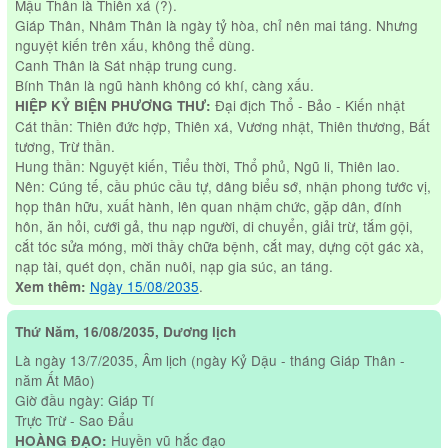
Mậu Thân là Thiên xá (?).
Giáp Thân, Nhâm Thân là ngày tỷ hòa, chỉ nên mai táng. Nhưng
nguyệt kiến trên xấu, không thể dùng.
Canh Thân là Sát nhập trung cung.
Bính Thân là ngũ hành không có khí, càng xấu.
Đại địch Thổ - Bảo - Kiến nhật
HIỆP KỶ BIỆN PHƯƠNG THƯ:
Cát thần: Thiên đức hợp, Thiên xá, Vương nhật, Thiên thương, Bất
tương, Trừ thần.
Hung thần: Nguyệt kiến, Tiểu thời, Thổ phủ, Ngũ li, Thiên lao.
Nên: Cúng tế, cầu phúc cầu tự, dâng biểu sớ, nhận phong tước vị,
họp thân hữu, xuất hành, lên quan nhậm chức, gặp dân, đính
hôn, ăn hỏi, cưới gả, thu nạp người, di chuyển, giải trừ, tắm gội,
cắt tóc sửa móng, mời thầy chữa bệnh, cắt may, dựng cột gác xà,
nạp tài, quét dọn, chăn nuôi, nạp gia súc, an táng.
Ngày 15/08/2035
.
Xem thêm:
Thứ Năm, 16/08/2035, Dương lịch
Là ngày 13/7/2035, Âm lịch (ngày Kỷ Dậu - tháng Giáp Thân -
năm Ất Mão)
Giờ đầu ngày: Giáp Tí
Trực Trừ - Sao Đẩu
Huyền vũ hắc đạo
HOÀNG ĐẠO: