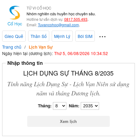
TỬ VI CỔ HỌC
Nhóm nghiên cứu huyền học chuyên sâu.
Hotline tư vấn dịch vụ:
0817.505.493
.
Email:
Tuvancohoc@gmail.com
.
Gieo Quẻ
Thần Số
Mệnh Lý
Bói SIM
Trang chủ
Lịch Vạn Sự
Ngày hiện tại (dương lịch):
Thứ 5, 06/08/2026 10:34:53
Nhập thông tin
LỊCH DỤNG SỰ THÁNG 8/2035
Tính năng Lịch Dụng Sự - Lịch Vạn Niên sử dụng
năm và tháng Dương lịch.
Tháng:
Năm: