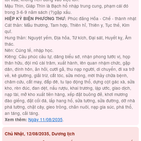
Mậu Thìn, Giáp Thìn là Bạch hổ nhập trung cung, phạm cái đó
trong 3-6-9 năm sách (?)gặp xấu.
Phúc đăng Hỏa - Chế - thành nhật
HIỆP KỶ BIỆN PHƯƠNG THƯ:
Cát thần: Mẫu thương, Tam hợp, Thiên hỉ, Thiên y, Tục thế, Kim
quĩ.
Hung thần: Nguyệt yếm, Địa hỏa, Tứ kích, Đại sát, Huyết kỵ, Âm
thác.
Nên: Cúng tế, nhập học.
Kiêng: Cầu phúc cầu tự, dâng biểu sớ, nhận phong tước vị, họp
thân hữu, đội mũ cài trâm, xuất hành, lên quan nhậm chức, gặp
dân, đính hôn, ăn hỏi, cưới gả, thu nạp người, di chuyển, đi xa trở
về, kê giường, giải trừ, cắt tóc, sửa móng, mời thầy chữa bệnh,
châm cứu, cắt may, đắp đê, tu tạo động thổ, dựng cột gác xà, sửa
kho, rèn đúc, đan dệt, nấu rượu, khai trương, lập ước, giao dịch,
nạp tài, mở kho xuất tiền hàng, xếp đặt buồng đẻ, khơi mương
đào giếng, đặt cối đá, lấp hang hố, sửa tường, sửa đường, dỡ nhà
phá tường, chặt cây, gieo trồng, chăn nuôi, nạp gia súc, phá thổ,
an táng, cải táng.
Ngày 11/08/2035
.
Xem thêm:
Chủ Nhật, 12/08/2035, Dương lịch