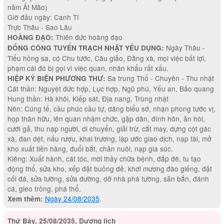
năm Ất Mão)
Giờ đầu ngày: Canh Tí
Trực Thâu - Sao Lâu
Thiên đức hoàng đạo
HOÀNG ĐẠO:
Ngày Thâu -
ĐỔNG CÔNG TUYỂN TRẠCH NHẬT YẾU DỤNG:
Tiểu hồng sa, có Chu tước, Câu giảo, Đằng xà, mọi việc bất lợi,
phạm cái đó bị gọi vì việc quan, nhân khẩu rất xấu.
Sa trung Thổ - Chuyên - Thu nhật
HIỆP KỶ BIỆN PHƯƠNG THƯ:
Cát thần: Nguyệt đức hợp, Lục hợp, Ngũ phú, Yếu an, Bảo quang
Hung thần: Hà khôi, Kiếp sát, Địa nang, Trùng nhật
Nên: Cúng tế, cầu phúc cầu tự, dâng biểu sớ, nhận phong tước vị,
họp thân hữu, lên quan nhậm chức, gặp dân, đính hôn, ăn hòi,
cưới gả, thu nạp người, di chuyển, giải trừ, cắt may, dựng cột gác
xà, đan dệt, nấu rượu, khai trương, lập ước giao dịch, nạp tài, mở
kho xuất tiền hàng, đuổi bắt, chăn nuôi, nạp gia súc.
Kiêng: Xuất hành, cát tóc, mời thầy chữa bệnh, đắp đê, tu tạo
động thổ, sửa kho, xếp đặt buồng đẻ, khơi mương đào giếng, đặt
cối đá, sửa tường, sửa đường, dỡ nhà phá tường, săn bắn, đánh
cá, gieo trồng, phá thổ.
Ngày 24/08/2035
.
Xem thêm:
Thứ Bảy, 25/08/2035, Dương lịch