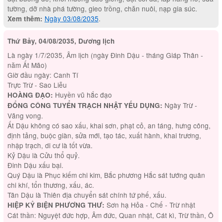
tường, dỡ nhà phá tường, gieo trồng, chăn nuôi, nạp gia súc.
Ngày 03/08/2035
.
Xem thêm:
Thứ Bảy, 04/08/2035, Dương lịch
Là ngày 1/7/2035, Âm lịch (ngày Đinh Dậu - tháng Giáp Thân -
năm Ất Mão)
Giờ đầu ngày: Canh Tí
Trực Trừ - Sao Liễu
Huyền vũ hắc đạo
HOÀNG ĐẠO:
Ngày Trừ -
ĐỔNG CÔNG TUYỂN TRẠCH NHẬT YẾU DỤNG:
Vãng vong.
Ất Dậu không có sao xấu, khai sơn, phạt cỏ, an táng, hưng công,
định tảng, buộc giàn, sửa mới, tạo tác, xuất hành, khai trương,
nhập trạch, di cư là tốt vừa.
Kỷ Dậu là Cửu thổ quỷ.
Đinh Dậu xấu bại.
Quý Dậu là Phục kiếm chi kim, Bắc phương Hắc sát tướng quân
chi khí, tổn thương, xấu, ác.
Tân Dậu là Thiên địa chuyển sát chính tứ phế, xấu.
Sơn hạ Hỏa - Chế - Trừ nhật
HIỆP KỶ BIỆN PHƯƠNG THƯ:
Cát thần: Nguyệt đức hợp, Âm đức, Quan nhật, Cát kì, Trừ thần, Ô