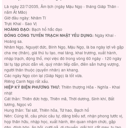
Là ngày 22/7/2035, Âm lịch (ngày Mậu Ngọ - tháng Giáp Thân -
năm Ất Mão)
Giờ đầu ngày: Nhâm Tí
Trực Khai - Sao Vị
Bạch hổ hắc đạo
HOÀNG ĐẠO:
Ngày Khai -
ĐỔNG CÔNG TUYỂN TRẠCH NHẬT YẾU DỤNG:
Hoàng sa.
Nhâm Ngọ, Nguyệt đức, Bính Ngọ, Mậu Ngọ, là ba ngày lợi về gặp
cha mẹ (thân), giá thú tu tạo, mai táng, khai trương, xuất hành,
nhập trạch, động thổ, mọi việc đó trong vòng 60 ngày - 120 ngày
tài tụ tập phúc dẫn về, quý nhân tiếp dẫn, điền sản hưng vượng,
người thân thuộc (quyến nhân) an khang.
Các ngày Ngọ còn lại (Giáp Ngọ) là tốt vừa.
Riêng Canh Ngọ rất xấu.
Thiên thượng Hỏa - Nghĩa - Khai
HIỆP KỶ BIỆN PHƯƠNG THƯ:
nhật
Cát thần: Thiên đức hợp, Thiên mã, Thời dương, Sinh khí, Bất
tương, Ngọc vũ
Hung thần: Tai sát, Thiên hỏa, Tứ hao, Bạch hổ
Nên: Cúng tế, cầu phúc cầu tự, dâng biểu sớ, nhận phong tước vị,
họp thân hữu, nhập học, xuất hành, lên quan nhậm chức, gặp
dân, đính hôn, ăn hỏi, cưới gả, di chuyển, giải trừ, cắt may, tu tạo