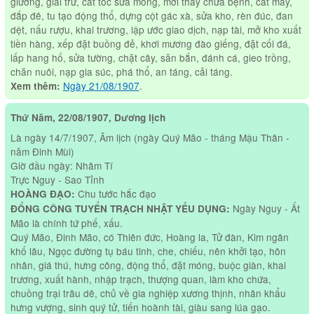
giường, giải trừ, cắt tóc sửa móng, mời thầy chữa bệnh, cắt may,
đắp đê, tu tạo động thổ, dựng cột gác xà, sửa kho, rèn đúc, đan
dệt, nấu rượu, khai trương, lập ước giao dịch, nạp tài, mở kho xuất
tiền hàng, xếp đặt buồng đẻ, khơi mương đào giếng, đặt cối đá,
lấp hang hố, sửa tường, chặt cây, săn bắn, đánh cá, gieo trồng,
chăn nuôi, nạp gia súc, phá thổ, an táng, cải táng.
Ngày 21/08/1907
.
Xem thêm:
Thứ Năm, 22/08/1907, Dương lịch
Là ngày 14/7/1907, Âm lịch (ngày Quý Mão - tháng Mậu Thân -
năm Đinh Mùi)
Giờ đầu ngày: Nhâm Tí
Trực Nguy - Sao Tỉnh
Chu tước hắc đạo
HOÀNG ĐẠO:
Ngày Nguy - Ất
ĐỔNG CÔNG TUYỂN TRẠCH NHẬT YẾU DỤNG:
Mão là chính tứ phế, xấu.
Quý Mão, Đinh Mão, có Thiên đức, Hoàng la, Tử đàn, Kim ngân
khố lâu, Ngọc đường tụ báu tinh, che, chiếu, nên khởi tạo, hôn
nhân, giá thú, hưng công, động thổ, đặt móng, buộc giàn, khai
trương, xuất hành, nhập trạch, thượng quan, làm kho chứa,
chuồng trại trâu dê, chủ về gia nghiệp xương thịnh, nhân khẩu
hưng vượng, sinh quý tử, tiến hoành tài, giàu sang lúa gạo.