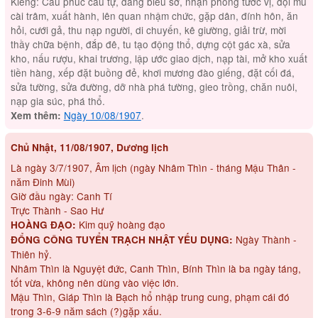
Kiêng: Cầu phúc cầu tự, dâng biểu sớ, nhận phong tước vị, đội mũ
cài trâm, xuất hành, lên quan nhậm chức, gặp dân, đính hôn, ăn
hỏi, cưới gả, thu nạp người, di chuyến, kê giường, giải trừ, mời
thầy chữa bệnh, đắp đê, tu tạo động thổ, dựng cột gác xà, sửa
kho, nấu rượu, khai trương, lập ước giao dịch, nạp tài, mở kho xuất
tiền hàng, xếp đặt buồng đẻ, khơi mương đào giếng, đặt cối đá,
sửa tường, sửa đường, dỡ nhà phá tường, gieo trồng, chăn nuôi,
nạp gia súc, phá thổ.
Ngày 10/08/1907
.
Xem thêm:
Chủ Nhật, 11/08/1907, Dương lịch
Là ngày 3/7/1907, Âm lịch (ngày Nhâm Thìn - tháng Mậu Thân -
năm Đinh Mùi)
Giờ đầu ngày: Canh Tí
Trực Thành - Sao Hư
Kim quỹ hoàng đạo
HOÀNG ĐẠO:
Ngày Thành -
ĐỔNG CÔNG TUYỂN TRẠCH NHẬT YẾU DỤNG:
Thiên hỷ.
Nhâm Thìn là Nguyệt đức, Canh Thìn, Bính Thìn là ba ngày táng,
tốt vừa, không nên dùng vào việc lớn.
Mậu Thìn, Giáp Thìn là Bạch hổ nhập trung cung, phạm cái đó
trong 3-6-9 năm sách (?)gặp xấu.