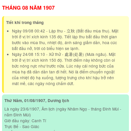
THÁNG 08 NĂM 1907
Tiết khí trong tháng
Ngày 09/08 00:42 - Lập thu - 立秋 (Bắt đầu mùa thu). Mặt
trời ở vị trí xích kinh 135 độ. Tiết lập thu bắt đầu thời gian
bước vào mùa thu, nhiệt độ, ánh sáng giảm dần, hoa cúc
bắt đầu nở, trời có biểu hiện se lạnh.
Ngày 24/08 15:10 - Xử thử - 處暑(处暑) (Mưa ngâu). Mặt
trời ở vị trí xích kinh 150 độ. Thời điểm này không còn oi
bức nóng nực như trước nữa. Lúc này cái nóng bức của
mùa hạ đã dần dần tan đi hết. Nó là điểm chuyển ngoặt
của nhiệt độ hạ xuống, tượng trưng cho khí hậu trở nên
mát mẻ, các ngày nóng chấm dứt.
Thứ Năm, 01/08/1907, Dương lịch
Là ngày 23/6/1907, Âm lịch (ngày Nhâm Ngọ - tháng Đinh Mùi -
năm Đinh Mùi)
Giờ đầu ngày: Canh Tí
Trực Bế - Sao Giác