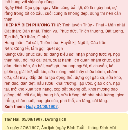
thể hung với việc cấp dùng.
Ngày Đinh Dậu gặp ngày Mãn cũng bất lợi, đó là ngày hại, sợ
rằng trong tốt có xấu, cuối cùng là không đẹp, dùng thì nên cẩn
thận.
Tình tuyền Thủy - Phạt - Mãn nhật
HIỆP KỶ BIỆN PHƯƠNG THƯ:
Cát thần: Dân nhật, Thiên vu, Phúc đức, Thiên thương, Bất tương,
Tục thế, Trừ thần, Ô phệ
Hung thần: Tai sát, Thiên hỏa, Huyết kị, Ngũ li, Câu trần
Nên: Cúng tế, tấm gội, quét dọn
Kiêng: Cầu phúc càu tự, dâng biểu sớ, nhận phong tước vị, họp
thân hữu, đội mũ cài trám, xuất hành, lên quan nhậm chức, gặp
dân, đính hôn, ăn hỏi, cưới gả, thu nạp người, di chuyển, kê
giường, giải trừ, cắt tóc, sửa móng, mời thầy chữa bệnh, châm
cứu, cắt may, đắp đê, tu tạo động thổ, dựng cột gác xà, sửa kho,
rèn đúc, đan dệt, nấu rượu, khai trương, lập ước, giao dịch, nạp
tài, mở kho xuất tiền hàng, xếp đặt buồng đẻ, khơi mương đào
giếng, đặt cối đá, lấp hang hố, sửa tường, dỡ nhà phá tường, gieo
trống, chăn nuôi, nạp gia súc, phá thổ, an táng, cài táng.
Ngày 04/08/1907
.
Xem thêm:
Thứ Hai, 05/08/1907, Dương lịch
Là ngày 27/6/1907, Âm lịch (ngày Bính Tuất - tháng Đinh Mùi -