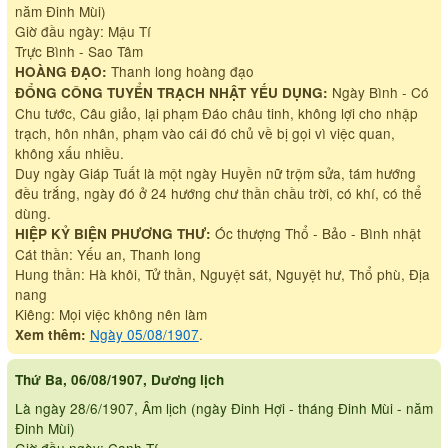
năm Đinh Mùi)
Giờ đầu ngày: Mậu Tí
Trực Bình - Sao Tâm
Thanh long hoàng đạo
HOÀNG ĐẠO:
Ngày Bình - Có
ĐỔNG CÔNG TUYỂN TRẠCH NHẬT YẾU DỤNG:
Chu tước, Câu giảo, lại phạm Đáo châu tinh, không lợi cho nhập
trạch, hôn nhân, phạm vào cái đó chủ về bị gọi vì việc quan,
không xấu nhiều.
Duy ngày Giáp Tuất là một ngày Huyền nữ trộm sửa, tám hướng
đều trắng, ngày đó ở 24 hướng chư thần chầu trời, có khí, có thể
dùng.
Óc thượng Thổ - Bảo - Bình nhật
HIỆP KỶ BIỆN PHƯƠNG THƯ:
Cát thần: Yếu an, Thanh long
Hung thần: Hà khôi, Tử thần, Nguyệt sát, Nguyệt hư, Thổ phù, Địa
nang
Kiêng: Mọi việc không nên làm
Ngày 05/08/1907
.
Xem thêm:
Thứ Ba, 06/08/1907, Dương lịch
Là ngày 28/6/1907, Âm lịch (ngày Đinh Hợi - tháng Đinh Mùi - năm
Đinh Mùi)