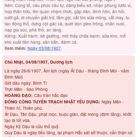
Nên: Cúng tế, cầu phúc cầu tự, dâng biểu sớ, nhận phong tước vị,
họp thân hữu, lên quan nhậm chức, gặp dân, đính hôn, ăn hỏi,
cưới gả, di chuyển giải trừ, tắm gội, cắt tóc sửa móng, cắt may, tu
tạo động thổ, dựng cột gác xà, quét dọn gieo trồng, chăn nuôi,
nạp gia súc, phá thổ, an táng.
Kiêng: Xuất hành, kê giường, mời thầy chữa bệnh, sửa kho, mở
kho xuất tiền hàng, săn bắn, đánh cá.
Ngày 03/08/1907
.
Xem thêm:
Chủ Nhật, 04/08/1907, Dương lịch
Là ngày 26/6/1907, Âm lịch (ngày Ất Dậu - tháng Đinh Mùi - năm
Đinh Mùi)
Giờ đầu ngày: Bính Tí
Trực Mãn - Sao Phòng
Câu trần hắc đạo
HOÀNG ĐẠO:
Ngày Mãn -
ĐỔNG CÔNG TUYỂN TRẠCH NHẬT YẾU DỤNG:
Thiên hỉ, Thiên phú.
Ất Dậu, Tân Dậu, phạt mộc, buộc giàn, đặt móng (định tảng), khởi
tạo là tốt vừa.
Ngày Kỷ Dậu là cửu thổ quỷ.
Quý Dậu là ngày tiểu táng, lại phạm Hắc sát sở thuộc, cẩn thận có