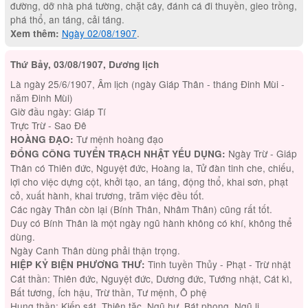
đường, dỡ nhà phá tường, chặt cây, đánh cá đi thuyền, gieo trồng,
phá thổ, an táng, cải táng.
Ngày 02/08/1907
.
Xem thêm:
Thứ Bảy, 03/08/1907, Dương lịch
Là ngày 25/6/1907, Âm lịch (ngày Giáp Thân - tháng Đinh Mùi -
năm Đinh Mùi)
Giờ đầu ngày: Giáp Tí
Trực Trừ - Sao Đê
Tư mệnh hoàng đạo
HOÀNG ĐẠO:
Ngày Trừ - Giáp
ĐỔNG CÔNG TUYỂN TRẠCH NHẬT YẾU DỤNG:
Thân có Thiên đức, Nguyệt đức, Hoàng la, Tử đàn tinh che, chiếu,
lợi cho việc dựng cột, khởi tạo, an táng, động thổ, khai sơn, phạt
cỏ, xuất hành, khai trương, trăm việc đều tốt.
Các ngày Thân còn lại (Bính Thân, Nhâm Thân) cũng rất tốt.
Duy có Bính Thân là một ngày ngũ hành không có khí, không thể
dùng.
Ngày Canh Thân dùng phải thận trọng.
Tinh tuyền Thủy - Phạt - Trừ nhật
HIỆP KỶ BIỆN PHƯƠNG THƯ:
Cát thần: Thiên đức, Nguyệt đức, Dương đức, Tướng nhật, Cát kì,
Bất tương, Ích hậu, Trừ thần, Tư mệnh, Ô phệ
Hung thần: Kiếp sát, Thiên tặc, Ngũ hư, Bát phong, Ngũ li