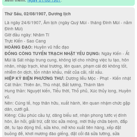
Thứ Sáu, 02/08/1907, Dương lịch
Là ngày 24/6/1907, Âm lịch (ngày Quý Mùi - tháng Đinh Mùi - năm
Đinh Mùi)
Giờ đầu ngày: Nhâm Tí
Trực Kiến - Sao Cang
Huyền vũ hắc đạo
HOÀNG ĐẠO:
Ngày Kiến - Ất
ĐỔNG CÔNG TUYỂN TRẠCH NHẬT YẾU DỤNG:
Mùi là Sát nhập trung cung, không lợi cho những việc tu tạo, hôn
nhân, nhập trạch, khai trương, lên quan, phạm cái đó không tốt,
nhiễm ôn dịch, tổn nhân khẩu, mất của cải, rất xấu.
Dương liễu Mộc - Phạt - Kiến nhật
HIỆP KỶ BIỆN PHƯƠNG THƯ:
Cát thần: Thiên ân, Thù nhật, Bất tương, Thánh tâm
Hung thần: Nguyệt kiến, Tiểu thời, Thổ phủ, Xúc thủy long, Huyền
vũ.
Nên: Cúng tế, họp thân hữu, xuất hành, lên quan nhậm chức gặp
dân, cưới gả.
Kiêng: Cầu phúc cầu tự, dâng biểu sớ, nhận phong tước vị đính
hôn, ăn hỏi, giải trừ, cắt tóc sửa móng, mời thầy chữa bệnh, đắp
đê, tu tạo động thổ, sửa kho, mở kho xuất tiên hàng, xếp đặt
buồng đẻ, khơi mương đào giếng, đặt cối đá sửa tường, sửa