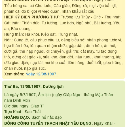
Tiểu hồng sa, có Chu tước, Câu giảo, Đằng xà, mọi việc bất lợi,
phạm cái đó bị gọi vì việc quan, nhân khẩu rất xấu.
Trường lưu Thủy - Chế - Thu nhật
HIỆP KỶ BIỆN PHƯƠNG THƯ:
Cát thần: Thiên đức, Tứ tướng, Lục hợp, Ngũ phú, Bất tương, Yếu
an, Bảo quang.
Hung thần: Hà khôi, Kiếp sát, Trùng nhật.
Nên: Cúng tế, cầu phúc cầu tự, dâng biểu sớ, nhận phong tước vị,
họp thân hữu, lên quan nhậm chức, gặp dân, đính hôn, ăn hỏi,
cưới gả, thu nạp người, di chuyển, giải trừ, cắt may, tu tạo động
thổ, dựng cột gác xà, sửa kho, đan dệt, nấu rượu, khai trương, lập
ước giao dịch, nạp tài, mở kho xuất tiền hàng, đuổi bắt, gieo trồng,
chăn nuôi, nạp gia súc.
Ngày 12/08/1907
.
Xem thêm:
Thứ Ba, 13/08/1907, Dương lịch
Là ngày 5/7/1907, Âm lịch (ngày Giáp Ngọ - tháng Mậu Thân -
năm Đinh Mùi)
Giờ đầu ngày: Giáp Tí
Trực Khai - Sao Thất
Bạch hổ hắc đạo
HOÀNG ĐẠO:
Ngày Khai -
ĐỔNG CÔNG TUYỂN TRẠCH NHẬT YẾU DỤNG: