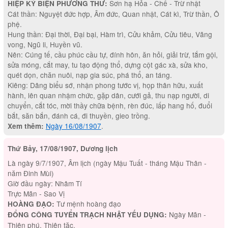
Sơn hạ Hỏa - Chế - Trừ nhật
HIỆP KỶ BIỆN PHƯƠNG THƯ:
Cát thần: Nguyệt đức hợp, Âm đức, Quan nhật, Cát kì, Trừ thần, Ô
phệ.
Hung thần: Đại thời, Đại bại, Hàm trì, Cửu khảm, Cửu tiêu, Vãng
vong, Ngũ li, Huyền vũ.
Nên: Cúng tế, cầu phúc cầu tự, đính hôn, ăn hỏi, giải trừ, tắm gội,
sửa móng, cắt may, tu tạo động thổ, dựng cột gác xà, sửa kho,
quét dọn, chăn nuôi, nạp gia súc, phá thổ, an táng.
Kiêng: Dâng biểu sớ, nhận phong tước vị, họp thân hữu, xuất
hành, lên quan nhậm chức, gặp dân, cưới gả, thu nạp người, di
chuyển, cắt tóc, mời thầy chữa bệnh, rèn đúc, lấp hang hố, đuổi
bắt, săn bắn, đánh cá, đi thuyền, gieo trồng.
Ngày 16/08/1907
.
Xem thêm:
Thứ Bảy, 17/08/1907, Dương lịch
Là ngày 9/7/1907, Âm lịch (ngày Mậu Tuất - tháng Mậu Thân -
năm Đinh Mùi)
Giờ đầu ngày: Nhâm Tí
Trực Mãn - Sao Vị
Tư mệnh hoàng đạo
HOÀNG ĐẠO:
Ngày Mãn -
ĐỔNG CÔNG TUYỂN TRẠCH NHẬT YẾU DỤNG:
Thiên phú, Thiên tặc.