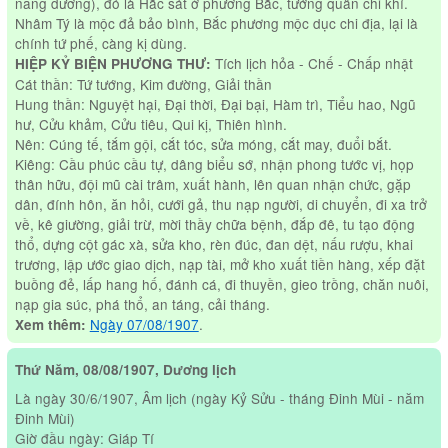
năng dương), đó là Hắc sát ở phương Bắc, tướng quân chi khí.
Nhâm Tý là mộc đả bảo bình, Bắc phương mộc dục chi địa, lại là
chính tứ phế, càng kị dùng.
Tích lịch hỏa - Chế - Chấp nhật
HIỆP KỶ BIỆN PHƯƠNG THƯ:
Cát thần: Tứ tướng, Kim đường, Giải thần
Hung thần: Nguyệt hại, Đại thời, Đại bại, Hàm trì, Tiểu hao, Ngũ
hư, Cửu khảm, Cửu tiêu, Qui kị, Thiên hình.
Nên: Cúng tế, tắm gội, cắt tóc, sửa móng, cắt may, đuổi bắt.
Kiêng: Cầu phúc cầu tự, dâng biểu sớ, nhận phong tước vị, họp
thân hữu, đội mũ cài trâm, xuất hành, lên quan nhận chức, gặp
dân, đính hôn, ăn hỏi, cưới gả, thu nạp người, di chuyển, đi xa trở
về, kê giường, giải trừ, mời thầy chữa bệnh, đắp đê, tu tạo động
thổ, dựng cột gác xà, sửa kho, rèn đúc, đan dệt, nấu rượu, khai
trương, lập ước giao dịch, nạp tài, mở kho xuất tiền hàng, xếp đặt
buồng đẻ, lấp hang hố, đánh cá, đi thuyền, gieo trồng, chăn nuôi,
nạp gia súc, phá thổ, an táng, cải tháng.
Ngày 07/08/1907
.
Xem thêm:
Thứ Năm, 08/08/1907, Dương lịch
Là ngày 30/6/1907, Âm lịch (ngày Kỷ Sửu - tháng Đinh Mùi - năm
Đinh Mùi)
Giờ đầu ngày: Giáp Tí