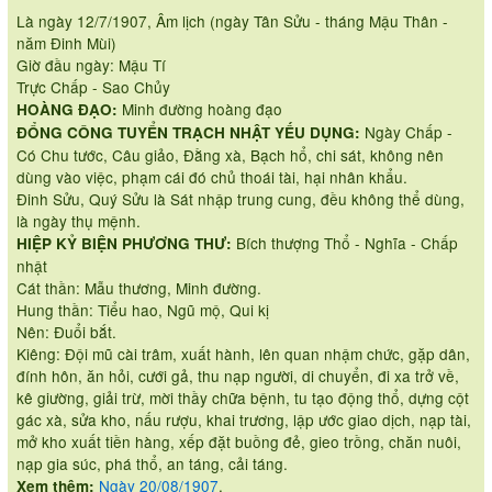
Là ngày 12/7/1907, Âm lịch (ngày Tân Sửu - tháng Mậu Thân -
năm Đinh Mùi)
Giờ đầu ngày: Mậu Tí
Trực Chấp - Sao Chủy
Minh đường hoàng đạo
HOÀNG ĐẠO:
Ngày Chấp -
ĐỔNG CÔNG TUYỂN TRẠCH NHẬT YẾU DỤNG:
Có Chu tước, Câu giảo, Đằng xà, Bạch hổ, chi sát, không nên
dùng vào việc, phạm cái đó chủ thoái tài, hại nhân khẩu.
Đinh Sửu, Quý Sửu là Sát nhập trung cung, đều không thể dùng,
là ngày thụ mệnh.
Bích thượng Thổ - Nghĩa - Chấp
HIỆP KỶ BIỆN PHƯƠNG THƯ:
nhật
Cát thần: Mẫu thương, Minh đường.
Hung thần: Tiểu hao, Ngũ mộ, Qui kị
Nên: Đuổi bắt.
Kiêng: Đội mũ cài trâm, xuất hành, lên quan nhậm chức, gặp dân,
đính hôn, ăn hỏi, cưới gả, thu nạp người, di chuyển, đi xa trở về,
kê giường, giải trừ, mời thầy chữa bệnh, tu tạo động thổ, dựng cột
gác xà, sửa kho, nấu rượu, khai trương, lập ước giao dịch, nạp tài,
mở kho xuất tiền hàng, xếp đặt buồng đẻ, gieo trồng, chăn nuôi,
nạp gia súc, phá thổ, an táng, cải táng.
Ngày 20/08/1907
.
Xem thêm: