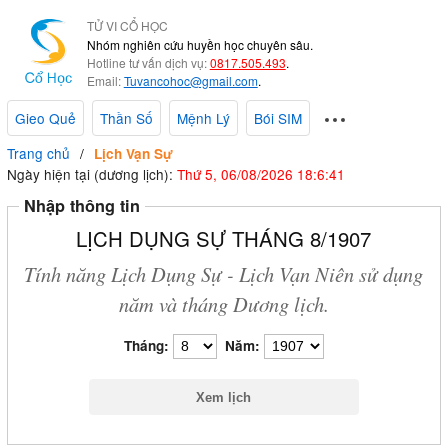
TỬ VI CỔ HỌC
Nhóm nghiên cứu huyền học chuyên sâu.
Hotline tư vấn dịch vụ:
0817.505.493
.
Email:
Tuvancohoc@gmail.com
.
Gieo Quẻ
Thần Số
Mệnh Lý
Bói SIM
Trang chủ
Lịch Vạn Sự
Ngày hiện tại (dương lịch):
Thứ 5, 06/08/2026 18:6:42
Nhập thông tin
LỊCH DỤNG SỰ THÁNG 8/1907
Tính năng Lịch Dụng Sự - Lịch Vạn Niên sử dụng
năm và tháng Dương lịch.
Tháng:
Năm: