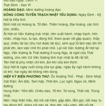
Giờ đầu ngày: Canh Tí
Trực Định - Sao Vĩ
Minh đường hoàng đạo
HOÀNG ĐẠO:
Ngày Định - Kỷ
ĐỔNG CÔNG TUYỂN TRẠCH NHẬT YẾU DỤNG:
Hợi là Hỏa tinh.
Đinh Hợi có Hoàng la, Tử đàn, Thiên hoàng, Địa hoàng, các tinh
che, chiếu.
Ất Hợi có Văn Xương trực nhật, nên xuất hành, nhập trạch, hôn
nhân, nhập học, tu tạo, động thổ, tham quan (đi gặp quan), thấy
quý, chiêu tài lộc (thu hút được tài lộc), sinh quý tử làm việc lớn thì
phát lớn, làm việc nhỏ thì phát nhỏ. Lại nói Văn Xương Ất Hợi tại
Ngọ, Văn Xương là Thái dương ở cung Ngọ, là ngôi của Thái
dương, cho nên Có Văn Xương tinh trực nhật là đã rất tốt.
Tân Hợi là phụ nhân chi kim, âm khí của kim thịnh.
Quý Hợi là ngày cuối cùng của lục giáp, ngày ấy ngũ hành không
có khí, hai ngày đó không nên dùng.
Ốc thượng Thổ - Phạt - Định Nhật
HIỆP KỶ BIỆN PHƯƠNG THƯ:
Cát thần: Âm đức, Tam hợp, Thời âm, Lục nghi, Ngọc vũ, Minh
đường
Hung thần: Yếm đối, Chiêu dao, Tử khí, Tứ cùng, Thất mã, Trùng
nhật.
Nên: Họp thân hữu, đội mũ cài trâm, gặp dân, tắm gội, cất may, tu
tạo động thổ, dựng cột gác xà, đan dệt, nấu rượu, đặt cối đá,