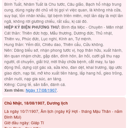
Bính Tuất, Nhâm Tuất là Chu tước, Câu giảo, Bạch hổ nhập trung
cung, dùng ngày đó chủ về bị gọi vì việc quan, là không nhà cửa,
suy bại, tổn nhân khẩu, tật bệnh triền miên, một lần dậy là một lần
ngã, không rời giường chiếu, rất xấu, kị cái đó.
Bình địa Mộc - Chuyên - Mãn nhật
HIỆP KỶ BIỆN PHƯƠNG THƯ:
Cát thần: Thiên đức hợp, Mẫu thương, Dương đức, Thủ nhật,
Thiên vu, Phúc đức, Lục nghi, Kính an, Tư mệnh.
Hung thần: Yếm đồi, Chiêu dao, Thiên cẩu, Cửu không.
Nên: Dâng biểu sớ, nhận phong tước vị, họp thân hữu, xuất hành,
lên quan nhậm chức, gặp dân, đính hôn, ăn hỏi, cưới gả thu nạp
người, di chuyến, giải trừ, mời thầy chữa bệnh, cắt may, tu tạo
động thổ, dựng cột gác xà, sửa kho, đan dệt, khai trương, lập ước
giao dịch, nạp tài, mở kho xuất tiền hàng, lấp hang hố, gieo trồng,
chăn nuôi, nạp gia súc, an táng.
Kiêng: Cúng tế, săn bắn, đánh cá.
Ngày 17/08/1907
.
Xem thêm:
Chủ Nhật, 18/08/1907, Dương lịch
Là ngày 10/7/1907, Âm lịch (ngày Kỷ Hợi - tháng Mậu Thân - năm
Đinh Mùi)
Giờ đầu ngày: Giáp Tí