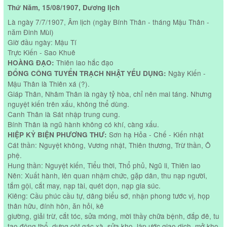
Thứ Năm, 15/08/1907, Dương lịch
Là ngày 7/7/1907, Âm lịch (ngày Bính Thân - tháng Mậu Thân -
năm Đinh Mùi)
Giờ đầu ngày: Mậu Tí
Trực Kiến - Sao Khuê
Thiên lao hắc đạo
HOÀNG ĐẠO:
Ngày Kiến -
ĐỔNG CÔNG TUYỂN TRẠCH NHẬT YẾU DỤNG:
Mậu Thân là Thiên xá (?).
Giáp Thân, Nhâm Thân là ngày tỷ hòa, chỉ nên mai táng. Nhưng
nguyệt kiến trên xấu, không thể dùng.
Canh Thân là Sát nhập trung cung.
Bính Thân là ngũ hành không có khí, càng xấu.
Sơn hạ Hỏa - Chế - Kiến nhật
HIỆP KỶ BIỆN PHƯƠNG THƯ:
Cát thần: Nguyệt không, Vương nhật, Thiên thương, Trừ thần, Ô
phệ.
Hung thần: Nguyệt kiến, Tiểu thời, Thổ phủ, Ngũ li, Thiên lao
Nên: Xuất hành, lên quan nhậm chức, gặp dân, thu nạp người,
tắm gội, cắt may, nạp tài, quét dọn, nạp gia súc.
Kiêng: Cầu phúc cầu tự, dâng biểu sớ, nhận phong tước vị, họp
thân hữu, đính hôn, ăn hỏi, kê
giường, giải trừ, cắt tóc, sửa móng, mời thầy chữa bệnh, đắp đê, tu
tạo động thổ, dựng cột gác xà, sửa kho, lập ước giao dịch, mở kho