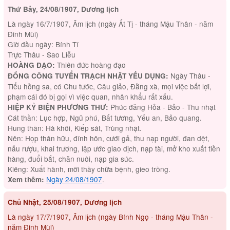
Thứ Bảy, 24/08/1907, Dương lịch
Là ngày 16/7/1907, Âm lịch (ngày Ất Tị - tháng Mậu Thân - năm
Đinh Mùi)
Giờ đầu ngày: Bính Tí
Trực Thâu - Sao Liễu
Thiên đức hoàng đạo
HOÀNG ĐẠO:
Ngày Thâu -
ĐỔNG CÔNG TUYỂN TRẠCH NHẬT YẾU DỤNG:
Tiểu hồng sa, có Chu tước, Câu giảo, Đằng xà, mọi việc bất lợi,
phạm cái đó bị gọi vì việc quan, nhân khẩu rất xấu.
Phúc đăng Hỏa - Bảo - Thu nhật
HIỆP KỶ BIỆN PHƯƠNG THƯ:
Cát thần: Lục hợp, Ngũ phú, Bất tương, Yếu an, Bảo quang.
Hung thần: Hà khôi, Kiếp sát, Trùng nhật.
Nên: Họp thân hữu, đính hôn, cưới gả, thu nạp người, đan dệt,
nấu rượu, khai trương, lập ước giao dịch, nạp tài, mở kho xuất tiền
hàng, đuổi bắt, chăn nuôi, nạp gia súc.
Kiêng: Xuất hành, mời thầy chữa bệnh, gieo trồng.
Ngày 24/08/1907
.
Xem thêm:
Chủ Nhật, 25/08/1907, Dương lịch
Là ngày 17/7/1907, Âm lịch (ngày Bính Ngọ - tháng Mậu Thân -
năm Đinh Mùi)