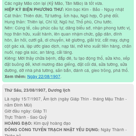
Các ngày Mão còn lại (Kỷ Mão, Tân Mão) là tốt vừa.
Kim bạc Kim - Bảo - Nguy nhật
HIỆP KỶ BIỆN PHƯƠNG THƯ:
Cát thần: Thiên đức, Tứ tướng. Ích hậu, Ngũ hợp, Ô phệ đối.
Hung thần: Thiên lại, Chí tử, Ngũ hư, Thổ phù, Chu tước.
Nên: Cúng tế, cầu phúc cầu tự, dâng biểu sớ, nhận phong tước vị,
họp thân hữu, xuất hành, lên quan nhậm chức, gặp dân, đính
hôn, ăn hỏi, cưới gả, di chuyển, kê giường, giải trừ, cắt may, dựng
cột gác xà, lập ước giao dịch, nạp tài, mở kho xuất tiền hàng, chăn
nuôi, nạp gia súc, an táng, cải táng.
Kiêng: Mời thầy chữa bệnh, đắp đê, tu tạo động thổ, sửa kho, xếp
đặt buồng đẻ, khơi mương đào giếng, đặt cối đá, sửa tường, sửa
đường, dỡ nhà phá tường, săn bắn, đánh cá, gieo trồng, phá thổ.
Ngày 22/08/1907
.
Xem thêm:
Thứ Sáu, 23/08/1907, Dương lịch
Là ngày 15/7/1907, Âm lịch (ngày Giáp Thìn - tháng Mậu Thân -
năm Đinh Mùi)
Giờ đầu ngày: Giáp Tí
Trực Thành - Sao Quỷ
Kim quỹ hoàng đạo
HOÀNG ĐẠO:
Ngày Thành -
ĐỔNG CÔNG TUYỂN TRẠCH NHẬT YẾU DỤNG:
Thiên hỷ.