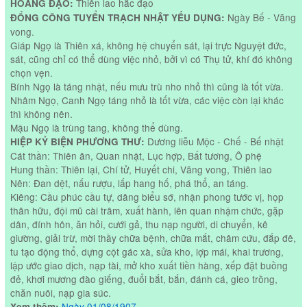
Thiên lao hắc đạo
HOÀNG ĐẠO:
Ngày Bế - Vãng
ĐỔNG CÔNG TUYỂN TRẠCH NHẬT YẾU DỤNG:
vong.
Giáp Ngọ là Thiên xá, không hệ chuyển sát, lại trực Nguyệt đức,
sát, cũng chỉ có thể dùng việc nhỏ, bởi vì có Thụ tử, khí đó không
chọn vẹn.
Bính Ngọ là táng nhật, nếu mưu trù nho nhỏ thì cũng là tốt vừa.
Nhâm Ngọ, Canh Ngọ táng nhỏ là tốt vừa, các việc còn lại khác
thì không nên.
Mậu Ngọ là trùng tang, không thể dùng.
Dương liễu Mộc - Chế - Bế nhật
HIỆP KỶ BIỆN PHƯƠNG THƯ:
Cát thần: Thiên ân, Quan nhật, Lục hợp, Bất tương, Ô phệ
Hung thần: Thiên lại, Chí tử, Huyết chi, Vãng vong, Thiên lao
Nên: Đan dệt, nấu rượu, lấp hang hố, phá thổ, an táng.
Kiêng: Cầu phúc cầu tự, dâng biểu sớ, nhận phong tước vị, họp
thân hữu, đội mũ cài trâm, xuất hành, lên quan nhậm chức, gặp
dân, đính hôn, ăn hỏi, cưới gả, thu nạp người, di chuyển, kê
giường, giải trừ, mời thầy chữa bệnh, chữa mắt, châm cứu, đắp đê,
tu tạo động thổ, dựng cột gác xà, sửa kho, lợp mái, khai trương,
lập ước giao dịch, nạp tài, mở kho xuất tiền hàng, xếp đặt buồng
đẻ, khơi mương đào giếng, đuổi bắt, bắn, đánh cá, gieo trồng,
chăn nuôi, nạp gia súc.
Ngày 01/08/1907
.
Xem thêm: