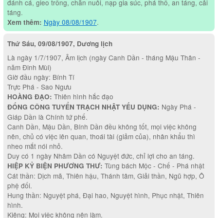
đánh cá, gieo trồng, chăn nuôi, nạp gia súc, phá thổ, an táng, cải
táng.
Ngày 08/08/1907
.
Xem thêm:
Thứ Sáu, 09/08/1907, Dương lịch
Là ngày 1/7/1907, Âm lịch (ngày Canh Dần - tháng Mậu Thân -
năm Đinh Mùi)
Giờ đầu ngày: Bính Tí
Trực Phá - Sao Ngưu
Thiên hình hắc đạo
HOÀNG ĐẠO:
Ngày Phá -
ĐỔNG CÔNG TUYỂN TRẠCH NHẬT YẾU DỤNG:
Giáp Dần là Chính tứ phế.
Canh Dần, Mậu Dần, Bính Dần đều không tốt, mọi việc không
nên, chủ có việc lên quan, thoái tài (giảm của), nhân khẩu thì
nheo mắt nói nhỏ.
Duy có 1 ngày Nhâm Dần có Nguyệt đức, chỉ lợi cho an táng.
Tùng bách Mộc - Chế - Phá nhật
HIỆP KỶ BIỆN PHƯƠNG THƯ:
Cát thần: Dịch mã, Thiên hậu, Thánh tâm, Giải thần, Ngũ hợp, Ô
phệ đối.
Hung thần: Nguyệt phá, Đại hao, Nguyệt hình, Phục nhật, Thiên
hình.
Kiêng: Mọi việc không nên làm.