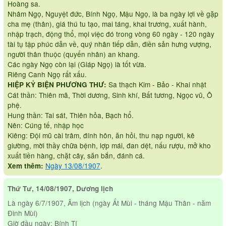
Hoàng sa.
Nhâm Ngọ, Nguyệt đức, Bính Ngọ, Mậu Ngọ, là ba ngày lợi về gặp
cha mẹ (thân), giá thú tu tạo, mai táng, khai trương, xuất hành,
nhập trạch, động thổ, mọi việc đó trong vòng 60 ngày - 120 ngày
tài tụ tập phúc dẫn về, quý nhân tiếp dẫn, điền sản hưng vượng,
người thân thuộc (quyến nhân) an khang.
Các ngày Ngọ còn lại (Giáp Ngọ) là tốt vừa.
Riêng Canh Ngọ rất xấu.
Sa thạch Kim - Bảo - Khai nhật
HIỆP KỶ BIỆN PHƯƠNG THƯ:
Cát thần: Thiên mã, Thời dương, Sinh khí, Bất tương, Ngọc vũ, Ô
phệ.
Hung thần: Tai sát, Thiên hỏa, Bạch hổ.
Nên: Cúng tế, nhập học
Kiêng: Đội mũ cài trâm, đính hôn, ăn hỏi, thu nạp người, kê
giường, mời thầy chữa bệnh, lợp mái, đan dệt, nấu rượu, mở kho
xuất tiền hàng, chặt cây, săn bắn, đánh cá.
Ngày 13/08/1907
.
Xem thêm:
Thứ Tư, 14/08/1907, Dương lịch
Là ngày 6/7/1907, Âm lịch (ngày Ất Mùi - tháng Mậu Thân - năm
Đinh Mùi)
Giờ đầu ngày: Bính Tí