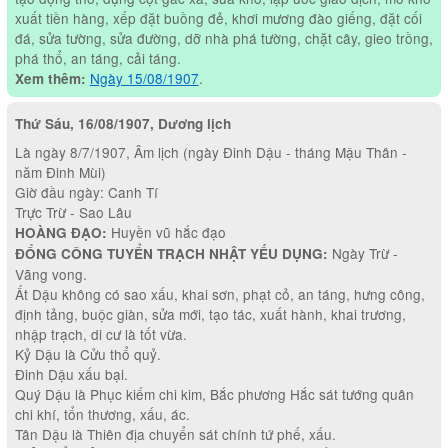
xuất tiền hàng, xếp đặt buồng đẻ, khơi mương đào giếng, đặt cối
đá, sửa tường, sửa đường, dỡ nhà phá tường, chặt cây, gieo trồng,
phá thổ, an táng, cải táng.
Ngày 15/08/1907
.
Xem thêm:
Thứ Sáu, 16/08/1907, Dương lịch
Là ngày 8/7/1907, Âm lịch (ngày Đinh Dậu - tháng Mậu Thân -
năm Đinh Mùi)
Giờ đầu ngày: Canh Tí
Trực Trừ - Sao Lâu
Huyền vũ hắc đạo
HOÀNG ĐẠO:
Ngày Trừ -
ĐỔNG CÔNG TUYỂN TRẠCH NHẬT YẾU DỤNG:
Vãng vong.
Ất Dậu không có sao xấu, khai sơn, phạt cỏ, an táng, hưng công,
định tảng, buộc giàn, sửa mới, tạo tác, xuất hành, khai trương,
nhập trạch, di cư là tốt vừa.
Kỷ Dậu là Cửu thổ quỷ.
Đinh Dậu xấu bại.
Quý Dậu là Phục kiếm chi kim, Bắc phương Hắc sát tướng quân
chi khí, tổn thương, xấu, ác.
Tân Dậu là Thiên địa chuyển sát chính tứ phế, xấu.