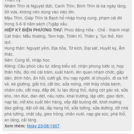
Nhâm Thìn là Nguyệt đức, Canh Thìn, Bính Thìn là ba ngày táng,
tốt vừa, không nên dùng vào việc lớn.
Mậu Thìn, Giáp Thìn là Bạch hổ nhập trung cung, phạm cái đó
trong 3-6-9 năm sách (?)gặp xấu.
Phúc đăng Hỏa - Chế - thành nhật
HIỆP KỶ BIỆN PHƯƠNG THƯ:
Cát thần: Mẫu thương, Tam hợp, Thiên hỉ, Thiên y, Tục thế, Kim
quĩ.
Hung thần: Nguyệt yếm, Địa hỏa, Tứ kích, Đại sát, Huyết kỵ, Âm
thác.
Nên: Cúng tế, nhập học.
Kiêng: Cầu phúc cầu tự, dâng biểu sớ, nhận phong tước vị, họp
thân hữu, đội mũ cài trâm, xuất hành, lên quan nhậm chức, gặp
dân, đính hôn, ăn hỏi, cưới gả, thu nạp người, di chuyển, đi xa trở
về, kê giường, giải trừ, cắt tóc, sửa móng, mời thầy chữa bệnh,
châm cứu, cắt may, đắp đê, tu tạo động thổ, dựng cột gác xà, sửa
kho, rèn đúc, đan dệt, nấu rượu, khai trương, lập ước, giao dịch,
nạp tài, mở kho xuất tiền hàng, xếp đặt buồng đẻ, khơi mương
đào giếng, đặt cối đá, lấp hang hố, sửa tường, sửa đường, dỡ nhà
phá tường, chặt cây, gieo trồng, chăn nuôi, nạp gia súc, phá thổ,
an táng, cải táng.
Ngày 23/08/1907
.
Xem thêm: