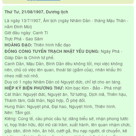
Thứ Tư, 21/08/1907, Dương lịch
Là ngày 13/7/1907, Âm lịch (ngày Nhâm Dần - tháng Mậu Thân -
năm Đinh Mùi)
Giờ đầu ngày: Canh Tí
Trực Phá - Sao Sâm
Thiên hình hắc đạo
HOÀNG ĐẠO:
Ngày Phá -
ĐỔNG CÔNG TUYỂN TRẠCH NHẬT YẾU DỤNG:
Giáp Dần là Chính tứ phế.
Canh Dần, Mậu Dần, Bính Dần đều không tốt, mọi việc không
nên, chủ có việc lên quan, thoái tài (giảm của), nhân khẩu thì
nheo mắt nói nhỏ.
Duy có 1 ngày Nhâm Dần có Nguyệt đức, chỉ lợi cho an táng.
Kim bạc Kim - Bảo - Phá nhật
HIỆP KỶ BIỆN PHƯƠNG THƯ:
Cát thần: Nguyệt đức, Nguyệt ân, Tứ tướng, Dịch mã, Thiên hậu,
Thánh tâm, Giải thần, Ngũ hợp, Ô phệ đối.
Hung thần: Nguyệt phá, Đại hao, Nguyệt hình, Thiên hình.
Nên: Tắm gội.
Kiêng: Cúng tế, cầu phúc cầu tự, dâng biểu sớ, nhận phong tước
vị, họp thân hữu, đội mũ cài trâm, xuất hành, lên quan nhậm chức,
gặp dân, đính hôn, ăn hỏi, cưới gả, thu nạp người, di chuyển, kê