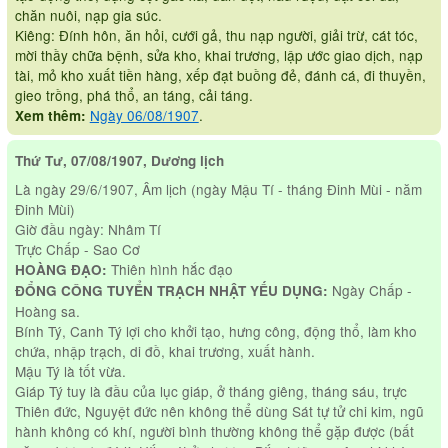
chăn nuôi, nạp gia súc.
Kiêng: Đính hôn, ăn hỏi, cưới gả, thu nạp người, giải trừ, cát tóc,
mời thầy chữa bệnh, sửa kho, khai trương, lập ước giao dịch, nạp
tài, mỏ kho xuất tiền hàng, xếp đạt buồng đẻ, đánh cá, đi thuyền,
gieo trồng, phá thổ, an táng, cải táng.
Ngày 06/08/1907
.
Xem thêm:
Thứ Tư, 07/08/1907, Dương lịch
Là ngày 29/6/1907, Âm lịch (ngày Mậu Tí - tháng Đinh Mùi - năm
Đinh Mùi)
Giờ đầu ngày: Nhâm Tí
Trực Chấp - Sao Cơ
Thiên hình hắc đạo
HOÀNG ĐẠO:
Ngày Chấp -
ĐỔNG CÔNG TUYỂN TRẠCH NHẬT YẾU DỤNG:
Hoàng sa.
Bính Tý, Canh Tý lợi cho khởi tạo, hưng công, động thổ, làm kho
chứa, nhập trạch, di đồ, khai trương, xuất hành.
Mậu Tý là tốt vừa.
Giáp Tý tuy là đầu của lục giáp, ở tháng giêng, tháng sáu, trực
Thiên đức, Nguyệt đức nên không thể dùng Sát tự tử chi kim, ngũ
hành không có khí, người bình thường không thể gặp được (bất