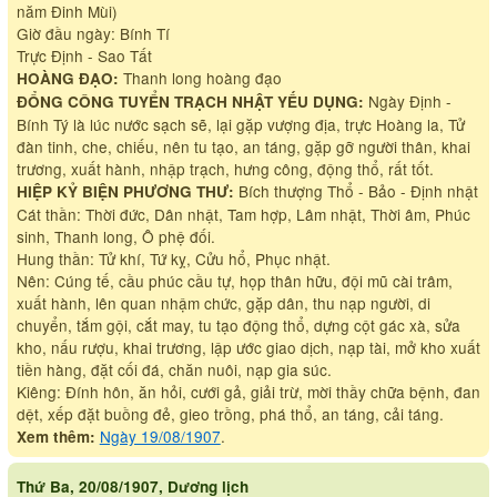
năm Đinh Mùi)
Giờ đầu ngày: Bính Tí
Trực Định - Sao Tất
Thanh long hoàng đạo
HOÀNG ĐẠO:
Ngày Định -
ĐỔNG CÔNG TUYỂN TRẠCH NHẬT YẾU DỤNG:
Bính Tý là lúc nước sạch sẽ, lại gặp vượng địa, trực Hoàng la, Tử
đàn tinh, che, chiếu, nên tu tạo, an táng, gặp gỡ người thân, khai
trương, xuất hành, nhập trạch, hưng công, động thổ, rất tốt.
Bích thượng Thổ - Bảo - Định nhật
HIỆP KỶ BIỆN PHƯƠNG THƯ:
Cát thần: Thời đức, Dân nhật, Tam hợp, Lâm nhật, Thời âm, Phúc
sinh, Thanh long, Ô phệ đối.
Hung thần: Tử khí, Tứ kỵ, Cửu hổ, Phục nhật.
Nên: Cúng tế, cầu phúc cầu tự, họp thân hữu, đội mũ cài trâm,
xuất hành, lên quan nhậm chức, gặp dân, thu nạp người, di
chuyển, tắm gội, cắt may, tu tạo động thổ, dựng cột gác xà, sửa
kho, nấu rượu, khai trương, lập ước giao dịch, nạp tài, mở kho xuất
tiền hàng, đặt cối đá, chăn nuôi, nạp gia súc.
Kiêng: Đính hôn, ăn hỏi, cưới gả, giải trừ, mời thầy chữa bệnh, đan
dệt, xếp đặt buồng đẻ, gieo trồng, phá thổ, an táng, cải táng.
Ngày 19/08/1907
.
Xem thêm:
Thứ Ba, 20/08/1907, Dương lịch