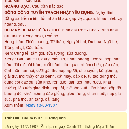
Trực Bình - Sao Mão
Câu trần hắc đạo
HOÀNG ĐẠO:
Ngày Bình -
ĐỔNG CÔNG TUYỂN TRẠCH NHẬT YẾU DỤNG:
Đằng sà triền miên, tổn nhân khẩu, gặp việc quan, khẩu thiệt, vạ
ngang, xấu.
Bình địa Mộc - Chế - Bình nhật
HIỆP KỶ BIỆN PHƯƠNG THƯ:
Cát thần: Tướng nhật, Phổ hộ.
Hung thần: Thiên cương, Tử thần, Nguyệt hại, Du họa, Ngũ hư,
Trùng nhật, Câu trần.
Nên: Cúng tế, tắm gội, sửa tường, sửa đường.
Kiêng: Cầu phúc tự, dâng biểu sớ, nhận phong tước vị, họp thân
hữu, đội mũ cài trâm, xuất hành, lên quan nhậm chức, gặp dân,
đính hôn, ăn hỏi, cưới gả, thu nạp người, di chuyển, kê giường,
giải trừ, mời thầy chữa bệnh, cắt may, đắp đê, tu tạo động thố,
dựng cột gác xà, sửa kho, rèn đúc, đan dệt, nấu rượu, khai
trương, lập ước giao dịch, nạp tài, mở kho xuất tiền hàng, xếp đặt
buồng đẻ, khơi mương đào giếng, gieo trồng, chăn nuôi, nạp gia
súc, phá thổ, an táng, cải táng.
Ngày 18/08/1907
.
Xem thêm:
Thứ Hai, 19/08/1907, Dương lịch
Là ngày 11/7/1907, Âm lịch (ngày Canh Tí - tháng Mậu Thân -