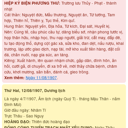
Trường lưu Thủy - Phạt - thành
HIỆP KỶ BIỆN PHƯƠNG THƯ:
nhật
Cát thần: Nguyệt đức, Mẫu thương, Nguyệt ân, Tứ tướng, Tam
hợp, Thiên hỉ, Thiên y, Tục thế, Kim quĩ.
Hung thần: Nguyệt yến, Địa hỏa, Tứ kích, Đại sát, Huyết kị.
Nên: Cúng tế, cầu phúc cầu tự, dâng biểu sớ, nhận phong tước vị,
họp thân hữu, nhập học, thu nạp người, giải trừ, cắt may, đắp đê,
tu tạo động thổ, dựng cột gác xà, sửa kho, đan dệt, nấu rượu, khai
trương, lập ước giao dịch, nạp tài, mở kho xuất tiền hàng, đặt cối
đá, chăn nuôi, nạp gia súc, an táng.
Kiêng: Xuất hành, lên quan nhậm chức, gặp dân, đính hôn, ăn
hỏi, cưới gả, di chuyển, đi xa trở về, mời thầy chữa bệnh, châm
cứu, khơi mương, săn bắn, đánh cá, gieo trồng.
Ngày 11/08/1907
.
Xem thêm:
Thứ Hai, 12/08/1907, Dương lịch
Là ngày 4/7/1907, Âm lịch (ngày Quý Tị - tháng Mậu Thân - năm
Đinh Mùi)
Giờ đầu ngày: Nhâm Tí
Trực Thâu - Sao Nguy
Thiên đức hoàng đạo
HOÀNG ĐẠO:
Ngày Thâu -
ĐỔNG CÔNG TUYỂN TRẠCH NHẬT YẾU DỤNG: