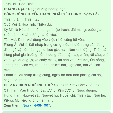
Trực Bế - Sao Bích
Ngọc đường hoàng đạo
HOÀNG ĐẠO:
Ngày Bế -
ĐỔNG CÔNG TUYỂN TRẠCH NHẬT YẾU DỤNG:
Thiên thành, Thiên tặc.
Quý Mùi là Hỏa tinh, Thiên đức.
Kỷ Mùi là Hỏa tinh, nên tu tạo nhập trạch, đặt móng, buộc giàn,
xuất hành, khai trương, là tốt vừa.
Tân Mùi, Đinh Mùi dùng vào việc nhỏ, cũng tốt vừa.
Riêng Ất Mùi là Sát nhập trung cung, nếu như ở trong sân đóng
đinh, gõ vật, ồn, ào, gọi to, kêu gào,v.v.., làm kinh động, Thần sát
trừng phạt gia trưởng, tổn thương đầu, mặt, tay, chân, rất xấu, chủ
về huyết quang (bị về chảy máu), tai nạn về nước sôi, lửa bỏng,
không đến việc vạ, tiểu nhân chiếm hại, kiện cáo, cãi vã, liên
miên.
Phàm là Sát nhập trung cung, ngày đó đều nên phòng cái đó,
chọn mà tránh.
Sa thạch Kim - Chế - Bế nhật
HIỆP KỶ BIỆN PHƯƠNG THƯ:
Cát thần: Mẫu thương, Bất tương, Kim đường, Ngọc đường.
Hung thần: Nguyệt sát, Nguyệt hư, Huyết chi, Thiên tặc, Ngũ hư.
Kiêng: Mọi việc không nên làm.
Ngày 14/08/1907
.
Xem thêm: