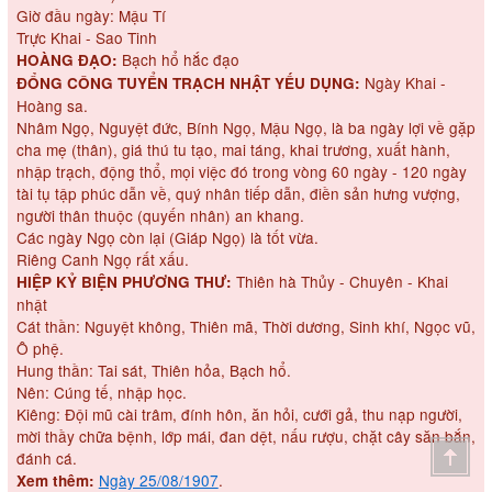
Giờ đầu ngày: Mậu Tí
Trực Khai - Sao Tinh
Bạch hổ hắc đạo
HOÀNG ĐẠO:
Ngày Khai -
ĐỔNG CÔNG TUYỂN TRẠCH NHẬT YẾU DỤNG:
Hoàng sa.
Nhâm Ngọ, Nguyệt đức, Bính Ngọ, Mậu Ngọ, là ba ngày lợi về gặp
cha mẹ (thân), giá thú tu tạo, mai táng, khai trương, xuất hành,
nhập trạch, động thổ, mọi việc đó trong vòng 60 ngày - 120 ngày
tài tụ tập phúc dẫn về, quý nhân tiếp dẫn, điền sản hưng vượng,
người thân thuộc (quyến nhân) an khang.
Các ngày Ngọ còn lại (Giáp Ngọ) là tốt vừa.
Riêng Canh Ngọ rất xấu.
Thiên hà Thủy - Chuyên - Khai
HIỆP KỶ BIỆN PHƯƠNG THƯ:
nhật
Cát thần: Nguyệt không, Thiên mã, Thời dương, Sinh khí, Ngọc vũ,
Ô phệ.
Hung thần: Tai sát, Thiên hỏa, Bạch hổ.
Nên: Cúng tế, nhập học.
Kiêng: Đội mũ cài trâm, đính hôn, ăn hỏi, cưới gả, thu nạp người,
mời thầy chữa bệnh, lớp mái, đan dệt, nấu rượu, chặt cây săn bắn,
đánh cá.
Ngày 25/08/1907
.
Xem thêm: