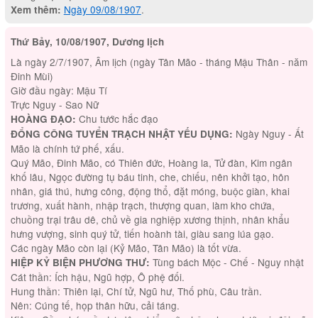
Ngày 09/08/1907
.
Xem thêm:
Thứ Bảy, 10/08/1907, Dương lịch
Là ngày 2/7/1907, Âm lịch (ngày Tân Mão - tháng Mậu Thân - năm
Đinh Mùi)
Giờ đầu ngày: Mậu Tí
Trực Nguy - Sao Nữ
Chu tước hắc đạo
HOÀNG ĐẠO:
Ngày Nguy - Ất
ĐỔNG CÔNG TUYỂN TRẠCH NHẬT YẾU DỤNG:
Mão là chính tứ phế, xấu.
Quý Mão, Đinh Mão, có Thiên đức, Hoàng la, Tử đàn, Kim ngân
khố lâu, Ngọc đường tụ báu tinh, che, chiếu, nên khởi tạo, hôn
nhân, giá thú, hưng công, động thổ, đặt móng, buộc giàn, khai
trương, xuất hành, nhập trạch, thượng quan, làm kho chứa,
chuồng trại trâu dê, chủ về gia nghiệp xương thịnh, nhân khẩu
hưng vượng, sinh quý tử, tiến hoành tài, giàu sang lúa gạo.
Các ngày Mão còn lại (Kỷ Mão, Tân Mão) là tốt vừa.
Tùng bách Mộc - Chế - Nguy nhật
HIỆP KỶ BIỆN PHƯƠNG THƯ:
Cát thần: Ích hậu, Ngũ hợp, Ô phệ đối.
Hung thần: Thiên lại, Chí tử, Ngũ hư, Thố phù, Câu trần.
Nên: Cúng tế, họp thân hữu, cải táng.