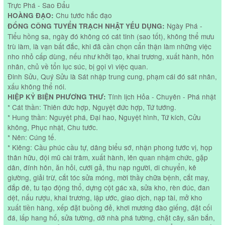
Trực Phá - Sao Đẩu
Chu tước hắc đạo
HOÀNG ĐẠO:
Ngày Phá -
ĐỔNG CÔNG TUYỂN TRẠCH NHẬT YẾU DỤNG:
Tiểu hồng sa, ngày đó không có cát tinh (sao tốt), không thể mưu
trù làm, là vạn bất đắc, khi đã cần chọn cẩn thận làm những việc
nho nhỏ cấp dùng, nếu như khởi tạo, khai trương, xuất hành, hôn
nhân, chủ về tổn lục súc, bị gọi vì việc quan.
Đinh Sửu, Quý Sửu là Sát nhập trung cung, phạm cái đó sát nhân,
xấu không thể nói.
Tính lịch Hỏa - Chuyên - Phá nhật
HIỆP KỶ BIỆN PHƯƠNG THƯ:
* Cát thần: Thiên đức hợp, Nguyệt đức hợp, Tứ tướng.
* Hung thần: Nguyệt phá, Đại hao, Nguyệt hình, Tứ kích, Cửu
không, Phục nhật, Chu tước.
* Nên: Cúng tế.
* Kiêng: Cầu phúc cầu tự, dâng biểu sớ, nhận phong tước vị, họp
thân hữu, đội mũ cài trâm, xuất hành, lên quan nhậm chức, gặp
dân, đính hôn, ăn hỏi, cưới gả, thu nạp người, di chuyển, kê
giường, giải trừ, cắt tóc sửa móng, mời thầy chữa bệnh, cắt may,
đắp đê, tu tạo động thổ, dựng cột gác xà, sửa kho, rèn đúc, đan
dệt, nấu rượu, khai trương, lập ước, giao dịch, nạp tài, mở kho
xuất tiền hàng, xếp đặt buồng đẻ, khơi mương đào giếng, đặt cối
đá, lấp hang hố, sửa tường, dỡ nhà phá tường, chặt cây, săn bắn,