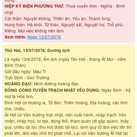
Thoa xuyến Kim - Nghĩa - Bình
HIỆP KỶ BIỆN PHƯƠNG THƯ:
nhật
Cát thần: Nguyệt không, Thiên ân, Yếu an, Thanh long.
Hung thần: Hà khôi, Tử thần, Nguyệt sát, Nguyệt hư, Thổ phù.
Kiêng: Mọi việc không nên làm.
Ngày 12/07/2076
.
Xem thêm:
Thứ Hai, 13/07/2076, Dương lịch
Là ngày 13/6/2076, Âm lịch (ngày Tân Hợi - tháng Ất Mùi - năm
Bính Thân)
Giờ đầu ngày: Mậu Tí
Trực Định - Sao Trương
Minh đường hoàng đạo
HOÀNG ĐẠO:
Ngày Định - Kỷ
ĐỔNG CÔNG TUYỂN TRẠCH NHẬT YẾU DỤNG:
Hợi là Hỏa tinh.
Đinh Hợi có Hoàng la, Tử đàn, Thiên hoàng, Địa hoàng, các tinh
che, chiếu.
Ất Hợi có Văn Xương trực nhật, nên xuất hành, nhập trạch, hôn
nhân, nhập học, tu tạo, động thổ, tham quan (đi gặp quan), thấy
quý, chiêu tài lộc (thu hút được tài lộc), sinh quý tử làm việc lớn thì
phát lớn, làm việc nhỏ thì phát nhỏ. Lại nói Văn Xương Ất Hợi tại