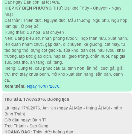
Các ngày Dần còn lại tốt vừa.
Đại khê Thủy - Chuyên - Nguy
HIỆP KỶ BIỆN PHƯƠNG THƯ:
nhật
Cát thần: Thiên đức, Nguyệt đức, Mẫu thương, Ngũ phú, Ngũ hợp,
Kim quĩ, Ô phệ đối.
Hung thần: Du họa, Bát chuyên
Nên: Dâng biểu sớ, nhận phong tước vị, họp thân hữu, xuất hành,
lên quan nhậm chức, gặp dân, di chuyến, kê giường, cắt may, tu
tạo động thổ, dựng cột gác xà, sửa kho, đan dệt, nấu rượu, khai
trương, lập ước giao dịch, nạp tài, gieo trồng, chăn nuôi, nạp gia
súc, phá thổ, an táng, cải táng.
Kiêng: Cúng tế, cầu phúc cầu tự, đính hôn, ăn hỏi, cưới gả, giải
trừ, mời thầy chữa bệnh, mở kho xuất tiền hàng, săn bắn, đánh
cá.
Ngày 16/07/2076
.
Xem thêm:
Thứ Sáu, 17/07/2076, Dương lịch
Là ngày 17/6/2076, Âm lịch (ngày Ất Mão - tháng Ất Mùi - năm
Bính Thân)
Giờ đầu ngày: Bính Tí
Trực Thành - Sao Cang
Thiên đức hoàng đạo
HOÀNG ĐẠO: