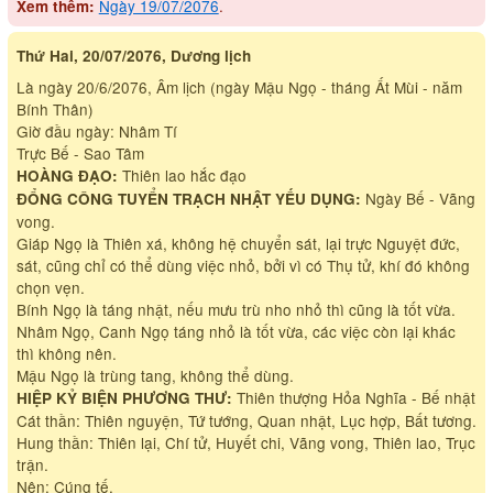
Ngày 19/07/2076
.
Xem thêm:
Thứ Hai, 20/07/2076, Dương lịch
Là ngày 20/6/2076, Âm lịch (ngày Mậu Ngọ - tháng Ất Mùi - năm
Bính Thân)
Giờ đầu ngày: Nhâm Tí
Trực Bế - Sao Tâm
Thiên lao hắc đạo
HOÀNG ĐẠO:
Ngày Bế - Vãng
ĐỔNG CÔNG TUYỂN TRẠCH NHẬT YẾU DỤNG:
vong.
Giáp Ngọ là Thiên xá, không hệ chuyển sát, lại trực Nguyệt đức,
sát, cũng chỉ có thể dùng việc nhỏ, bởi vì có Thụ tử, khí đó không
chọn vẹn.
Bính Ngọ là táng nhật, nếu mưu trù nho nhỏ thì cũng là tốt vừa.
Nhâm Ngọ, Canh Ngọ táng nhỏ là tốt vừa, các việc còn lại khác
thì không nên.
Mậu Ngọ là trùng tang, không thể dùng.
Thiên thượng Hỏa Nghĩa - Bế nhật
HIỆP KỶ BIỆN PHƯƠNG THƯ:
Cát thần: Thiên nguyện, Tứ tướng, Quan nhật, Lục hợp, Bất tương.
Hung thần: Thiên lại, Chí tử, Huyết chi, Vãng vong, Thiên lao, Trục
trận.
Nên: Cúng tế.