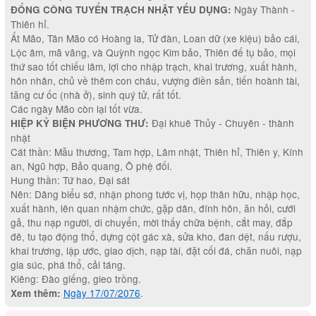
Ngày Thành -
ĐỔNG CÔNG TUYỂN TRẠCH NHẬT YẾU DỤNG:
Thiên hỉ.
Ất Mão, Tân Mão có Hoàng la, Tử đàn, Loan dữ (xe kiệu) bảo cái,
Lộc âm, mã vãng, và Quỳnh ngọc Kim bảo, Thiên đế tụ bảo, mọi
thứ sao tốt chiếu lâm, lợi cho nhập trạch, khai trương, xuất hành,
hôn nhân, chủ về thêm con cháu, vượng điền sản, tiến hoành tài,
tăng cư ốc (nhà ở), sinh quý tử, rất tốt.
Các ngày Mão còn lại tốt vừa.
Đại khuê Thủy - Chuyên - thành
HIỆP KỶ BIỆN PHƯƠNG THƯ:
nhật
Cát thần: Mẫu thương, Tam hợp, Lâm nhật, Thiên hỉ, Thiên y, Kính
an, Ngũ hợp, Bảo quang, Ô phệ đối.
Hung thần: Tứ hao, Đại sát
Nên: Dâng biểu sớ, nhận phong tước vị, họp thân hữu, nhập học,
xuất hành, lên quan nhậm chức, gặp dân, đính hôn, ăn hỏi, cưới
gả, thu nạp người, di chuyển, mời thấy chữa bệnh, cắt may, đắp
đê, tu tạo động thổ, dựng cột gác xà, sửa kho, đan dệt, nấu rượu,
khai trương, lập ước, giao dịch, nạp tài, đặt cối đá, chăn nuôi, nạp
gia súc, phá thổ, cải táng.
Kiêng: Đào giếng, gieo trồng.
Ngày 17/07/2076
.
Xem thêm: