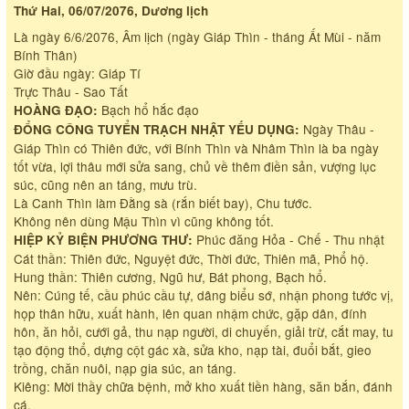
Thứ Hai, 06/07/2076, Dương lịch
Là ngày 6/6/2076, Âm lịch (ngày Giáp Thìn - tháng Ất Mùi - năm
Bính Thân)
Giờ đầu ngày: Giáp Tí
Trực Thâu - Sao Tất
Bạch hổ hắc đạo
HOÀNG ĐẠO:
Ngày Thâu -
ĐỔNG CÔNG TUYỂN TRẠCH NHẬT YẾU DỤNG:
Giáp Thìn có Thiên đức, với Bính Thìn và Nhâm Thìn là ba ngày
tốt vừa, lợi thâu mới sửa sang, chủ về thêm điền sản, vượng lục
súc, cũng nên an táng, mưu trù.
Là Canh Thìn làm Đằng sà (rắn biết bay), Chu tước.
Không nên dùng Mậu Thìn vì cũng không tốt.
Phúc đăng Hỏa - Chế - Thu nhật
HIỆP KỶ BIỆN PHƯƠNG THƯ:
Cát thần: Thiên đức, Nguyệt đức, Thời đức, Thiên mã, Phổ hộ.
Hung thần: Thiên cương, Ngũ hư, Bát phong, Bạch hổ.
Nên: Cúng tế, cầu phúc cầu tự, dâng biểu sớ, nhận phong tước vị,
họp thân hữu, xuất hành, lên quan nhậm chức, gặp dân, đính
hôn, ăn hỏi, cưới gả, thu nạp người, di chuyến, giải trừ, cắt may, tu
tạo động thổ, dựng cột gác xà, sửa kho, nạp tài, đuổi bắt, gieo
trồng, chăn nuôi, nạp gia súc, an táng.
Kiêng: Mời thầy chữa bệnh, mở kho xuất tiền hàng, săn bắn, đánh
cá.