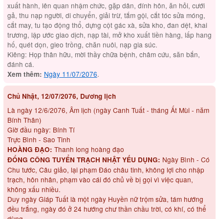
xuất hành, lên quan nhậm chức, gặp dân, đính hôn, ăn hỏi, cưới
gả, thu nạp người, di chuyển, giải trừ, tắm gội, cắt tóc sửa móng,
cắt may, tu tạo động thổ, dựng cột gác xà, sửa kho, đan dệt, khai
trương, lập ước giao dịch, nạp tài, mở kho xuất tiền hàng, lấp hang
hố, quét dọn, gieo trồng, chăn nuôi, nạp gia súc.
Kiêng: Họp thân hữu, mời thầy chữa bệnh, châm cứu, săn bắn,
đánh cá.
Ngày 11/07/2076
.
Xem thêm:
Chủ Nhật, 12/07/2076, Dương lịch
Là ngày 12/6/2076, Âm lịch (ngày Canh Tuất - tháng Ất Mùi - năm
Bính Thân)
Giờ đầu ngày: Bính Tí
Trực Bình - Sao Tinh
Thanh long hoàng đạo
HOÀNG ĐẠO:
Ngày Bình - Có
ĐỔNG CÔNG TUYỂN TRẠCH NHẬT YẾU DỤNG:
Chu tước, Câu giảo, lại phạm Đáo châu tinh, không lợi cho nhập
trạch, hôn nhân, phạm vào cái đó chủ về bị gọi vì việc quan,
không xấu nhiều.
Duy ngày Giáp Tuất là một ngày Huyền nữ trộm sửa, tám hướng
đều trắng, ngày đó ở 24 hướng chư thần chầu trời, có khí, có thể
dùng.