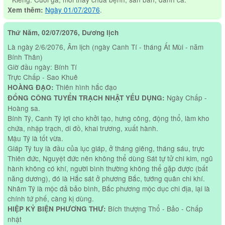
Ngày 01/07/2076
.
Xem thêm:
Thứ Năm, 02/07/2076, Dương lịch
Là ngày 2/6/2076, Âm lịch (ngày Canh Tí - tháng Ất Mùi - năm
Bính Thân)
Giờ đầu ngày: Bính Tí
Trực Chấp - Sao Khuê
Thiên hình hắc đạo
HOÀNG ĐẠO:
Ngày Chấp -
ĐỔNG CÔNG TUYỂN TRẠCH NHẬT YẾU DỤNG:
Hoàng sa.
Bính Tý, Canh Tý lợi cho khởi tạo, hưng công, động thổ, làm kho
chứa, nhập trạch, di đồ, khai trương, xuất hành.
Mậu Tý là tốt vừa.
Giáp Tý tuy là đầu của lục giáp, ở tháng giêng, tháng sáu, trực
Thiên đức, Nguyệt đức nên không thể dùng Sát tự tử chi kim, ngũ
hành không có khí, người bình thường không thể gặp được (bất
năng dương), đó là Hắc sát ở phương Bắc, tướng quân chi khí.
Nhâm Tý là mộc đả bảo bình, Bắc phương mộc dục chi địa, lại là
chính tứ phế, càng kị dùng.
Bích thượng Thổ - Bảo - Chấp
HIỆP KỶ BIỆN PHƯƠNG THƯ:
nhật