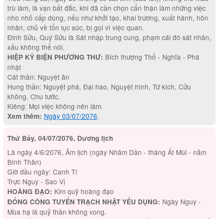
trù làm, là vạn bất đắc, khi đã cần chọn cẩn thận làm những việc
nho nhỏ cấp dùng, nếu như khởi tạo, khai trương, xuất hành, hôn
nhân, chủ về tổn lục súc, bị gọi vì việc quan.
Đinh Sửu, Quý Sửu là Sát nhập trung cung, phạm cái đó sát nhân,
xấu không thể nói.
Bích thượng Thổ - Nghĩa - Phá
HIỆP KỶ BIỆN PHƯƠNG THƯ:
nhật
Cát thần: Nguyệt ân
Hung thần: Nguyệt phá, Đại hao, Nguyệt hình, Tứ kích, Cửu
không, Chu tước.
Kiêng: Mọi việc không nên làm.
Ngày 03/07/2076
.
Xem thêm:
Thứ Bảy, 04/07/2076, Dương lịch
Là ngày 4/6/2076, Âm lịch (ngày Nhâm Dần - tháng Ất Mùi - năm
Bính Thân)
Giờ đầu ngày: Canh Tí
Trực Nguy - Sao Vị
Kim quỹ hoàng đạo
HOÀNG ĐẠO:
Ngày Nguy -
ĐỔNG CÔNG TUYỂN TRẠCH NHẬT YẾU DỤNG:
Mùa hạ là quỷ thần không vong.