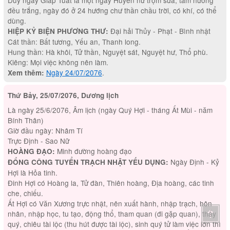
đều trắng, ngày đó ở 24 hướng chư thần chầu trời, có khí, có thể
dùng.
Đại hải Thủy - Phạt - Bình nhật
HIỆP KỶ BIỆN PHƯƠNG THƯ:
Cát thần: Bất tương, Yếu an, Thanh long.
Hung thần: Hà khôi, Tử thần, Nguyệt sát, Nguyệt hư, Thổ phù.
Kiêng: Mọi việc không nên làm.
Ngày 24/07/2076
.
Xem thêm:
Thứ Bảy, 25/07/2076, Dương lịch
Là ngày 25/6/2076, Âm lịch (ngày Quý Hợi - tháng Ất Mùi - năm
Bính Thân)
Giờ đầu ngày: Nhâm Tí
Trực Định - Sao Nữ
Minh đường hoàng đạo
HOÀNG ĐẠO:
Ngày Định - Kỷ
ĐỔNG CÔNG TUYỂN TRẠCH NHẬT YẾU DỤNG:
Hợi là Hỏa tinh.
Đinh Hợi có Hoàng la, Tử đàn, Thiên hoàng, Địa hoàng, các tinh
che, chiếu.
Ất Hợi có Văn Xương trực nhật, nên xuất hành, nhập trạch, hôn
nhân, nhập học, tu tạo, động thổ, tham quan (đi gặp quan), thấy
quý, chiêu tài lộc (thu hút được tài lộc), sinh quý tử làm việc lớn thì