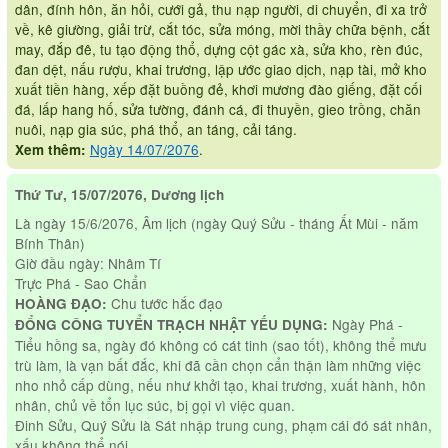
dân, đính hôn, ăn hỏi, cưới gả, thu nạp người, di chuyển, đi xa trở
về, kê giường, giải trừ, cắt tóc, sửa móng, mời thầy chữa bệnh, cắt
may, đắp đê, tu tạo động thổ, dựng cột gác xà, sửa kho, rèn đúc,
đan dệt, nấu rượu, khai trương, lập ước giao dịch, nạp tài, mở kho
xuất tiền hàng, xếp đặt buồng đẻ, khơi mương đào giếng, đặt cối
đá, lấp hang hố, sửa tường, đánh cá, đi thuyền, gieo trồng, chăn
nuôi, nạp gia súc, phá thổ, an táng, cải táng.
Ngày 14/07/2076
.
Xem thêm:
Thứ Tư, 15/07/2076, Dương lịch
Là ngày 15/6/2076, Âm lịch (ngày Quý Sửu - tháng Ất Mùi - năm
Bính Thân)
Giờ đầu ngày: Nhâm Tí
Trực Phá - Sao Chẩn
Chu tước hắc đạo
HOÀNG ĐẠO:
Ngày Phá -
ĐỔNG CÔNG TUYỂN TRẠCH NHẬT YẾU DỤNG:
Tiểu hồng sa, ngày đó không có cát tinh (sao tốt), không thể mưu
trù làm, là vạn bất đắc, khi đã cần chọn cẩn thận làm những việc
nho nhỏ cấp dùng, nếu như khởi tạo, khai trương, xuất hành, hôn
nhân, chủ về tổn lục súc, bị gọi vì việc quan.
Đinh Sửu, Quý Sửu là Sát nhập trung cung, phạm cái đó sát nhân,
xấu không thể nói.