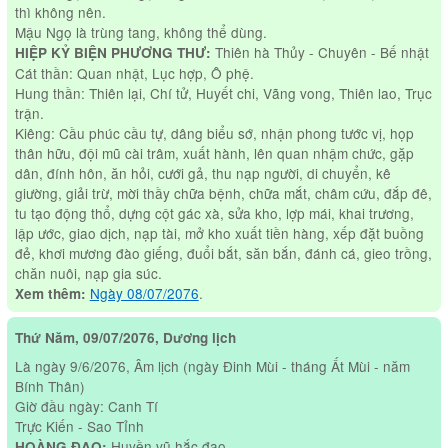
thì không nên.
Mậu Ngọ là trùng tang, không thể dùng.
Thiên hà Thủy - Chuyên - Bế nhật
HIỆP KỶ BIỆN PHƯƠNG THƯ:
Cát thần: Quan nhật, Lục hợp, Ô phệ.
Hung thần: Thiên lại, Chí tử, Huyết chi, Vãng vong, Thiên lao, Trục
trận.
Kiêng: Cầu phúc cầu tự, dâng biểu sớ, nhận phong tước vị, họp
thân hữu, đội mũ cài trâm, xuất hành, lên quan nhậm chức, gặp
dân, đính hôn, ăn hỏi, cưới gả, thu nạp người, di chuyển, kê
giường, giải trừ, mời thầy chữa bệnh, chữa mắt, châm cứu, đắp đê,
tu tạo động thổ, dựng cột gác xà, sửa kho, lợp mái, khai trương,
lập ước, giao dịch, nạp tài, mở kho xuất tiền hàng, xếp đặt buồng
đẻ, khơi mương đào giếng, đuổi bắt, săn bắn, đánh cá, gieo trồng,
chăn nuôi, nạp gia súc.
Ngày 08/07/2076
.
Xem thêm:
Thứ Năm, 09/07/2076, Dương lịch
Là ngày 9/6/2076, Âm lịch (ngày Đinh Mùi - tháng Ất Mùi - năm
Bính Thân)
Giờ đầu ngày: Canh Tí
Trực Kiến - Sao Tỉnh
Huyền vũ hắc đạo
HOÀNG ĐẠO: