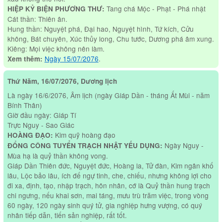
Tang chá Mộc - Phạt - Phá nhật
HIỆP KỶ BIỆN PHƯƠNG THƯ:
Cát thần: Thiên ân.
Hung thần: Nguyệt phá, Đại hao, Nguyệt hình, Tứ kích, Cửu
không, Bát chuyên, Xúc thủy long, Chu tước, Dương phá âm xung.
Kiêng: Mọi việc không nên làm.
Ngày 15/07/2076
.
Xem thêm:
Thứ Năm, 16/07/2076, Dương lịch
Là ngày 16/6/2076, Âm lịch (ngày Giáp Dần - tháng Ất Mùi - năm
Bính Thân)
Giờ đầu ngày: Giáp Tí
Trực Nguy - Sao Giác
Kim quỹ hoàng đạo
HOÀNG ĐẠO:
Ngày Nguy -
ĐỔNG CÔNG TUYỂN TRẠCH NHẬT YẾU DỤNG:
Mùa hạ là quỷ thần không vong.
Giáp Dần Thiên đức, Nguyệt đức, Hoàng la, Tử đàn, Kim ngân khố
lâu, Lộc bảo lâu, ích đế ngự tinh, che, chiếu, nhưng không lợi cho
đi xa, định, tạo, nhập trạch, hôn nhân, cớ là Quỷ thần hung trạch
chi ngưng, nếu khai sơn, mai táng, mưu trù trăm việc, trong vòng
60 ngày, 120 ngày sinh quý tử, gia nghiệp hưng vượng, có quý
nhân tiếp dẫn, tiến sản nghiệp, rất tốt.