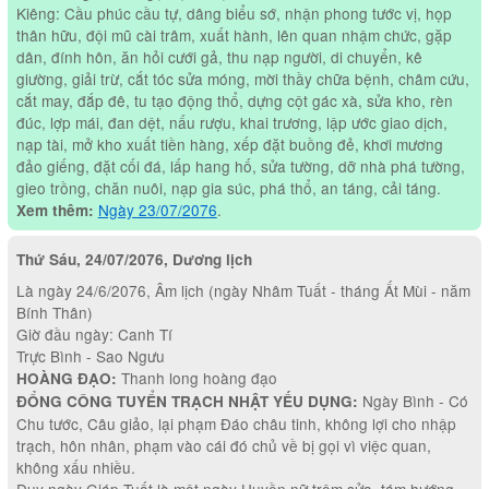
Kiêng: Cầu phúc cầu tự, dâng biểu sớ, nhận phong tước vị, họp
thân hữu, đội mũ cài trâm, xuất hành, lên quan nhậm chức, gặp
dân, đính hôn, ăn hỏi cưới gả, thu nạp người, di chuyển, kê
giường, giải trừ, cắt tóc sửa móng, mời thầy chữa bệnh, châm cứu,
cắt may, đắp đê, tu tạo động thổ, dựng cột gác xà, sửa kho, rèn
đúc, lợp mái, đan dệt, nấu rượu, khai trương, lập ước giao dịch,
nạp tài, mở kho xuất tiền hàng, xếp đặt buồng đẻ, khơi mương
đảo giếng, đặt cối đá, lấp hang hố, sửa tường, dỡ nhà phá tường,
gieo trồng, chăn nuôi, nạp gia súc, phá thổ, an táng, cải táng.
Ngày 23/07/2076
.
Xem thêm:
Thứ Sáu, 24/07/2076, Dương lịch
Là ngày 24/6/2076, Âm lịch (ngày Nhâm Tuất - tháng Ất Mùi - năm
Bính Thân)
Giờ đầu ngày: Canh Tí
Trực Bình - Sao Ngưu
Thanh long hoàng đạo
HOÀNG ĐẠO:
Ngày Bình - Có
ĐỔNG CÔNG TUYỂN TRẠCH NHẬT YẾU DỤNG:
Chu tước, Câu giảo, lại phạm Đáo châu tinh, không lợi cho nhập
trạch, hôn nhân, phạm vào cái đó chủ về bị gọi vì việc quan,
không xấu nhiều.
Duy ngày Giáp Tuất là một ngày Huyền nữ trộm sửa, tám hướng