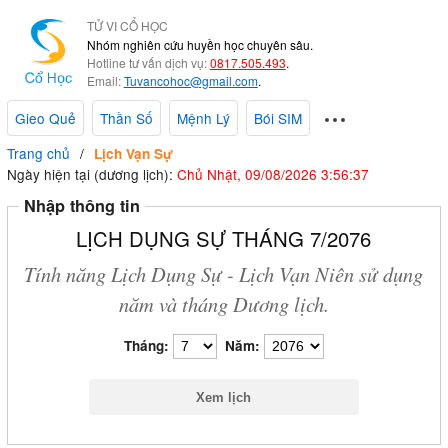
TỬ VI CỔ HỌC
Nhóm nghiên cứu huyền học chuyên sâu.
Hotline tư vấn dịch vụ:
0817.505.493
.
Email:
Tuvancohoc@gmail.com
.
Gieo Quẻ
Thần Số
Mệnh Lý
Bói SIM
Trang chủ
Lịch Vạn Sự
Ngày hiện tại (dương lịch):
Chủ Nhật, 09/08/2026 3:56:38
Nhập thông tin
LỊCH DỤNG SỰ THÁNG 7/2076
Tính năng Lịch Dụng Sự - Lịch Vạn Niên sử dụng
năm và tháng Dương lịch.
Tháng:
Năm: