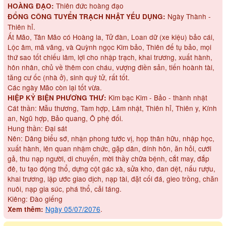
Thiên đức hoàng đạo
HOÀNG ĐẠO:
Ngày Thành -
ĐỔNG CÔNG TUYỂN TRẠCH NHẬT YẾU DỤNG:
Thiên hỉ.
Ất Mão, Tân Mão có Hoàng la, Tử đàn, Loan dữ (xe kiệu) bảo cái,
Lộc âm, mã vãng, và Quỳnh ngọc Kim bảo, Thiên đế tụ bảo, mọi
thứ sao tốt chiếu lâm, lợi cho nhập trạch, khai trương, xuất hành,
hôn nhân, chủ về thêm con cháu, vượng điền sản, tiến hoành tài,
tăng cư ốc (nhà ở), sinh quý tử, rất tốt.
Các ngày Mão còn lại tốt vừa.
Kim bạc Kim - Bảo - thành nhật
HIỆP KỶ BIỆN PHƯƠNG THƯ:
Cát thần: Mẫu thương, Tam hợp, Lâm nhật, Thiên hỉ, Thiên y, Kính
an, Ngũ hợp, Bảo quang, Ô phệ đối.
Hung thần: Đại sát
Nên: Dâng biểu sớ, nhận phong tước vị, họp thân hữu, nhập học,
xuất hành, lên quan nhậm chức, gặp dân, đính hôn, ăn hỏi, cưới
gả, thu nạp người, di chuyến, mời thầy chữa bệnh, cắt may, đắp
đê, tu tạo động thổ, dựng cột gác xà, sửa kho, đan dệt, nấu rượu,
khai trương, lập ước giao dịch, nạp tài, đặt cối đá, gieo trồng, chăn
nuôi, nạp gia súc, phá thổ, cải táng.
Kiêng: Đào giếng
Ngày 05/07/2076
.
Xem thêm: