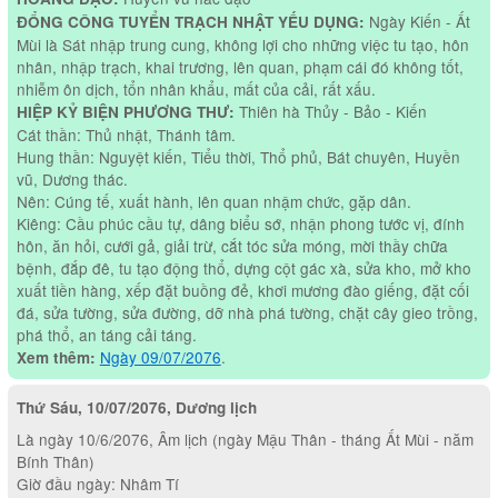
Ngày Kiến - Ất
ĐỔNG CÔNG TUYỂN TRẠCH NHẬT YẾU DỤNG:
Mùi là Sát nhập trung cung, không lợi cho những việc tu tạo, hôn
nhân, nhập trạch, khai trương, lên quan, phạm cái đó không tốt,
nhiễm ôn dịch, tổn nhân khẩu, mất của cải, rất xấu.
Thiên hà Thủy - Bảo - Kiến
HIỆP KỶ BIỆN PHƯƠNG THƯ:
Cát thần: Thủ nhật, Thánh tâm.
Hung thần: Nguyệt kiến, Tiểu thời, Thổ phủ, Bát chuyên, Huyền
vũ, Dương thác.
Nên: Cúng tế, xuất hành, lên quan nhậm chức, gặp dân.
Kiêng: Cầu phúc cầu tự, dâng biểu sớ, nhận phong tước vị, đính
hôn, ăn hỏi, cưới gả, giải trừ, cắt tóc sửa móng, mời thầy chữa
bệnh, đắp đê, tu tạo động thổ, dựng cột gác xà, sửa kho, mở kho
xuất tiền hàng, xếp đặt buồng đẻ, khơi mương đào giếng, đặt cối
đá, sửa tường, sửa đường, dỡ nhà phá tường, chặt cây gieo trồng,
phá thổ, an táng cải táng.
Ngày 09/07/2076
.
Xem thêm:
Thứ Sáu, 10/07/2076, Dương lịch
Là ngày 10/6/2076, Âm lịch (ngày Mậu Thân - tháng Ất Mùi - năm
Bính Thân)
Giờ đầu ngày: Nhâm Tí