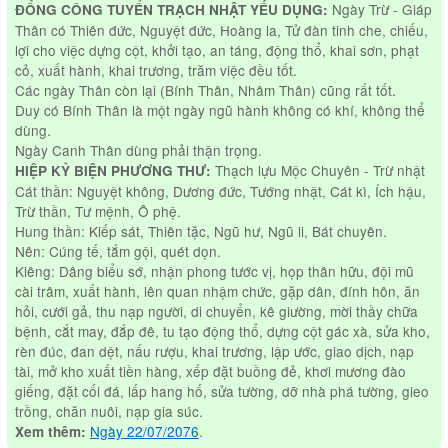
Ngày Trừ - Giáp
ĐỔNG CÔNG TUYỂN TRẠCH NHẬT YẾU DỤNG:
Thân có Thiên đức, Nguyệt đức, Hoàng la, Tử đàn tinh che, chiếu,
lợi cho việc dựng cột, khởi tạo, an táng, động thổ, khai sơn, phạt
cỏ, xuất hành, khai trương, trăm việc đều tốt.
Các ngày Thân còn lại (Bính Thân, Nhâm Thân) cũng rất tốt.
Duy có Bính Thân là một ngày ngũ hành không có khí, không thể
dùng.
Ngày Canh Thân dùng phải thận trọng.
Thạch lựu Mộc Chuyên - Trừ nhật
HIỆP KỶ BIỆN PHƯƠNG THƯ:
Cát thần: Nguyệt không, Dương đức, Tướng nhật, Cát kì, Ích hậu,
Trừ thần, Tư mệnh, Ô phệ.
Hung thần: Kiếp sát, Thiên tặc, Ngũ hư, Ngũ li, Bát chuyên.
Nên: Cúng tế, tắm gội, quét dọn.
Kiêng: Dâng biểu sớ, nhận phong tước vị, họp thân hữu, đội mũ
cài trâm, xuất hành, lên quan nhậm chức, gặp dân, đính hôn, ăn
hỏi, cưới gả, thu nạp người, di chuyển, kê giường, mời thầy chữa
bệnh, cắt may, đắp đê, tu tạo động thổ, dựng cột gác xà, sửa kho,
rèn đúc, đan dệt, nấu rượu, khai trương, lập ước, giao dịch, nạp
tài, mở kho xuất tiền hàng, xếp đặt buồng đẻ, khơi mương đào
giếng, đặt cối đá, lấp hang hố, sửa tường, dỡ nhà phá tường, gieo
trồng, chăn nuôi, nạp gia súc.
Ngày 22/07/2076
.
Xem thêm: