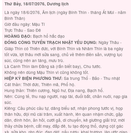
Thứ Bảy, 18/07/2076, Dương lịch
Là ngày 18/6/2076, Âm lịch (ngày Bính Thìn - tháng Ất Mùi - năm
Bính Thân)
Giờ đầu ngày: Mậu Tí
Trực Thâu - Sao Đê
Bạch hổ hắc đạo
HOÀNG ĐẠO:
Ngày Thâu -
ĐỔNG CÔNG TUYỂN TRẠCH NHẬT YẾU DỤNG:
Giáp Thìn có Thiên đức, với Bính Thìn và Nhâm Thìn là ba ngày
tốt vừa, lợi thâu mới sửa sang, chủ về thêm điền sản, vượng lục
súc, cũng nên an táng, mưu trù.
Là Canh Thìn làm Đằng sà (rắn biết bay), Chu tước.
Không nên dùng Mậu Thìn vì cũng không tốt.
Sa trung Thổ - Bảo - Thu nhật
HIỆP KỶ BIỆN PHƯƠNG THƯ:
Cát thần: Thời đức, Thiên mã, Phổ hộ.
Hung thần: Thiên cương, Ngũ hư, Địa nang, Bạch hổ.
Nên: Cúng tế, thu nạp người, nạp tài, đuổi bắt, chăn nuôi, nạp gia
súc.
Kiêng: Cầu phúc cầu tự, dâng biểu sớ, nhận phong tước vị, họp
thân hữu, đội mũ cài trâm, xuất hành, lên quan nhậm chức, gặp
dân, đính hôn, ăn hỏi, cưới gả, di chuyển, kê giường giải trừ, mời
thầy chữa bệnh, cắt may, đắp đê, tu tạo động thổ, dựng cột gác
xà, sửa kho, rèn đúc, đan dệt, nấu rượu, khai trương, lập ước giao