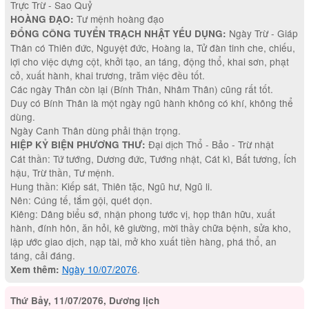
Trực Trừ - Sao Quỷ
Tư mệnh hoàng đạo
HOÀNG ĐẠO:
Ngày Trừ - Giáp
ĐỔNG CÔNG TUYỂN TRẠCH NHẬT YẾU DỤNG:
Thân có Thiên đức, Nguyệt đức, Hoàng la, Tử đàn tinh che, chiếu,
lợi cho việc dựng cột, khởi tạo, an táng, động thổ, khai sơn, phạt
cỏ, xuất hành, khai trương, trăm việc đều tốt.
Các ngày Thân còn lại (Bính Thân, Nhâm Thân) cũng rất tốt.
Duy có Bính Thân là một ngày ngũ hành không có khí, không thể
dùng.
Ngày Canh Thân dùng phải thận trọng.
Đại dịch Thổ - Bảo - Trừ nhật
HIỆP KỶ BIỆN PHƯƠNG THƯ:
Cát thần: Tứ tướng, Dương đức, Tướng nhật, Cát kì, Bất tương, Ích
hậu, Trừ thần, Tư mệnh.
Hung thần: Kiếp sát, Thiên tặc, Ngũ hư, Ngũ li.
Nên: Cúng tế, tắm gội, quét dọn.
Kiêng: Dâng biểu sớ, nhận phong tước vị, họp thân hữu, xuất
hành, đính hôn, ăn hỏi, kê giường, mời thầy chữa bệnh, sửa kho,
lập ước giao dịch, nạp tài, mở kho xuất tiền hàng, phá thổ, an
táng, cải đáng.
Ngày 10/07/2076
.
Xem thêm:
Thứ Bảy, 11/07/2076, Dương lịch