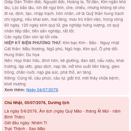
Giáp Dần Thiên đức, Nguyệt đức, Hoàng la, Tử đàn, Kim ngân khố
lâu, Lộc bảo lâu, ích đế ngự tinh, che, chiếu, nhưng không lợi cho
đi xa, định, tạo, nhập trạch, hôn nhân, cớ là Quỷ thần hung trạch
chi ngưng, nếu khai sơn, mai táng, mưu trù trăm việc, trong vòng
60 ngày, 120 ngày sinh quý tử, gia nghiệp hưng vượng, có quý
nhân tiếp dẫn, tiến sản nghiệp, rất tốt.
Các ngày Dần còn lại tốt vừa.
Kim bạc Kim - Bảo - Nguy nhật
HIỆP KỶ BIỆN PHƯƠNG THƯ:
Cát thần: Mẫu thương, Ngũ phú, Ngũ hợp, Kim quĩ, Ô phệ đối.
Hung thần: Du họa
Nên: Họp thân hữu, đính hôn, kê giường, đan dệt, nấu rượu, khai
trương, lập ước, giao dịch, nạp tài, mở kho xuất tiền hàng, gieo
trồng, chăn nuôi, nạp gia súc, phá thổ, an táng.
Kiêng: Cúng tế, cầu phúc, cầu tự, giải trừ, mời thầy chữa bệnh,
khơi mương.
Ngày 04/07/2076
.
Xem thêm:
Chủ Nhật, 05/07/2076, Dương lịch
Là ngày 5/6/2076, Âm lịch (ngày Quý Mão - tháng Ất Mùi - năm
Bính Thân)
Giờ đầu ngày: Nhâm Tí
Trực Thành - Sao Mão