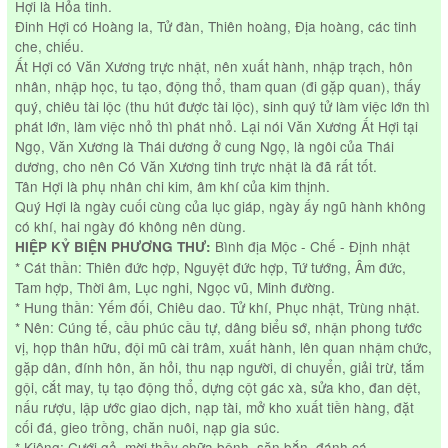
Hợi là Hỏa tinh.
Đinh Hợi có Hoàng la, Tử đàn, Thiên hoàng, Địa hoàng, các tinh
che, chiếu.
Ất Hợi có Văn Xương trực nhật, nên xuất hành, nhập trạch, hôn
nhân, nhập học, tu tạo, động thổ, tham quan (đi gặp quan), thấy
quý, chiêu tài lộc (thu hút được tài lộc), sinh quý tử làm việc lớn thì
phát lớn, làm việc nhỏ thì phát nhỏ. Lại nói Văn Xương Ất Hợi tại
Ngọ, Văn Xương là Thái dương ở cung Ngọ, là ngôi của Thái
dương, cho nên Có Văn Xương tinh trực nhật là đã rất tốt.
Tân Hợi là phụ nhân chi kim, âm khí của kim thịnh.
Quý Hợi là ngày cuối cùng của lục giáp, ngày ấy ngũ hành không
có khí, hai ngày đó không nên dùng.
Bình địa Mộc - Chế - Định nhật
HIỆP KỶ BIỆN PHƯƠNG THƯ:
* Cát thần: Thiên đức hợp, Nguyệt đức hợp, Tứ tướng, Âm đức,
Tam hợp, Thời âm, Lục nghi, Ngọc vũ, Minh đường.
* Hung thần: Yếm đối, Chiêu dao. Tử khí, Phục nhật, Trùng nhật.
* Nên: Cúng tế, cầu phúc cầu tự, dâng biểu sớ, nhận phong tước
vị, họp thân hữu, đội mũ cài trâm, xuất hành, lên quan nhậm chức,
gặp dân, đính hôn, ăn hỏi, thu nạp người, di chuyển, giải trừ, tắm
gội, cắt may, tụ tạo động thổ, dựng cột gác xà, sửa kho, đan dệt,
nấu rượu, lập ước giao dịch, nạp tài, mở kho xuất tiền hàng, đặt
cối đá, gieo trồng, chăn nuôi, nạp gia súc.
* Kiêng: Cưới gả, mời thầy chữa bệnh, săn bắn, đánh cá.