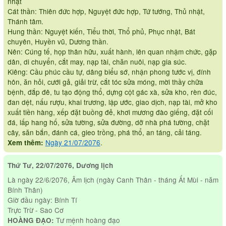
nhật
Cát thần: Thiên đức hợp, Nguyệt đức hợp, Tứ tướng, Thủ nhật,
Thánh tâm.
Hung thần: Nguyệt kiến, Tiểu thời, Thổ phủ, Phục nhật, Bát
chuyên, Huyền vũ, Dương thần.
Nên: Cúng tế, họp thân hữu, xuất hành, lên quan nhậm chức, gặp
dân, di chuyển, cắt may, nạp tài, chăn nuôi, nạp gia súc.
Kiêng: Cầu phúc cầu tự, dâng biểu sớ, nhận phong tước vị, đính
hôn, ăn hỏi, cưới gả, giải trừ, cắt tóc sửa móng, mời thầy chữa
bệnh, đắp đê, tu tạo động thổ, dựng cột gác xà, sửa kho, rèn đúc,
đan dệt, nấu rượu, khai trương, lập ước, giao dịch, nạp tài, mở kho
xuất tiền hàng, xếp đặt buồng đẻ, khơi mương đào giếng, đặt cối
đá, lấp hang hố, sửa tường, sửa đường, dỡ nhà phá tường, chặt
cây, săn bắn, đánh cá, gieo trồng, phá thổ, an táng, cải táng.
Ngày 21/07/2076
.
Xem thêm:
Thứ Tư, 22/07/2076, Dương lịch
Là ngày 22/6/2076, Âm lịch (ngày Canh Thân - tháng Ất Mùi - năm
Bính Thân)
Giờ đầu ngày: Bính Tí
Trực Trừ - Sao Cơ
Tư mệnh hoàng đạo
HOÀNG ĐẠO: