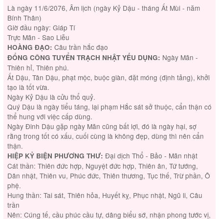
Là ngày 11/6/2076, Âm lịch (ngày Kỷ Dậu - tháng Ất Mùi - năm
Bính Thân)
Giờ đầu ngày: Giáp Tí
Trực Mãn - Sao Liễu
Câu trần hắc đạo
HOÀNG ĐẠO:
Ngày Mãn -
ĐỔNG CÔNG TUYỂN TRẠCH NHẬT YẾU DỤNG:
Thiên hỉ, Thiên phú.
Ất Dậu, Tân Dậu, phạt mộc, buộc giàn, đặt móng (định tảng), khởi
tạo là tốt vừa.
Ngày Kỷ Dậu là cửu thổ quỷ.
Quý Dậu là ngày tiểu táng, lại phạm Hắc sát sở thuộc, cẩn thận có
thể hung với việc cấp dùng.
Ngày Đinh Dậu gặp ngày Mãn cũng bất lợi, đó là ngày hại, sợ
rằng trong tốt có xấu, cuối cùng là không đẹp, dùng thì nên cẩn
thận.
Đại dịch Thổ - Bảo - Mãn nhật
HIỆP KỶ BIỆN PHƯƠNG THƯ:
Cát thần: Thiên đức hợp, Nguyệt đức hợp, Thiên ân, Tứ tướng,
Dân nhật, Thiên vu, Phúc đức, Thiên thương, Tục thế, Trừ phần, Ô
phệ.
Hung thần: Tai sát, Thiên hỏa, Huyết kỵ, Phục nhật, Ngũ li, Câu
trần
Nên: Cúng tế, cầu phúc cầu tự, dâng biểu sớ, nhận phong tước vị,