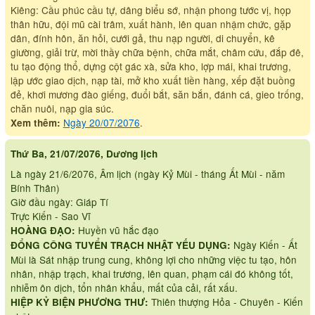
Kiêng: Cầu phúc cầu tự, dâng biểu sớ, nhận phong tước vị, họp
thân hữu, đội mũ cài trâm, xuất hành, lên quan nhậm chức, gặp
dân, đính hôn, ăn hỏi, cưới gả, thu nạp người, di chuyển, kê
giường, giải trừ, mời thầy chữa bệnh, chữa mắt, châm cứu, đắp đê,
tu tạo động thổ, dựng cột gác xà, sửa kho, lợp mái, khai trương,
lập ước giao dịch, nạp tài, mở kho xuất tiền hàng, xếp đặt buồng
đẻ, khơi mương đào giếng, đuổi bắt, săn bắn, đánh cá, gieo trống,
chăn nuôi, nạp gia súc.
Ngày 20/07/2076
.
Xem thêm:
Thứ Ba, 21/07/2076, Dương lịch
Là ngày 21/6/2076, Âm lịch (ngày Kỷ Mùi - tháng Ất Mùi - năm
Bính Thân)
Giờ đầu ngày: Giáp Tí
Trực Kiến - Sao Vĩ
Huyền vũ hắc đạo
HOÀNG ĐẠO:
Ngày Kiến - Ất
ĐỔNG CÔNG TUYỂN TRẠCH NHẬT YẾU DỤNG:
Mùi là Sát nhập trung cung, không lợi cho những việc tu tạo, hôn
nhân, nhập trạch, khai trương, lên quan, phạm cái đó không tốt,
nhiễm ôn dịch, tổn nhân khẩu, mất của cải, rất xấu.
Thiên thượng Hỏa - Chuyên - Kiến
HIỆP KỶ BIỆN PHƯƠNG THƯ: