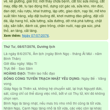
về, kê giường, giải trừ, mời thầy chữa bệnh, cắt tóc sửa móng, cắt
may, đắp đê, tu tạo động thố, dựng cột gác xà, sửa kho, rèn đúc,
đan dệt, nấu rượu, khai trương, lập ước, giao dịch, nạp tài, mở kho
xuất tiền hàng, xếp đặt buông đẻ, khơi mương đào giếng, đặt cối
đá, lấp hang hố, sửa tường, sửa đường, dỡ nhà phá tường, chặt
cây, săn bắn, đánh cá, gieo trồng, chăn nuôi, nạp gia súc, phá
thổ, an táng, cải táng.
Ngày 07/07/2076
.
Xem thêm:
Thứ Tư, 08/07/2076, Dương lịch
Là ngày 8/6/2076, Âm lịch (ngày Bính Ngọ - tháng Ất Mùi - năm
Bính Thân)
Giờ đầu ngày: Mậu Tí
Trực Bế - Sao Sâm
Thiên lao hắc đạo
HOÀNG ĐẠO:
Ngày Bế - Vãng
ĐỔNG CÔNG TUYỂN TRẠCH NHẬT YẾU DỤNG:
vong.
Giáp Ngọ là Thiên xá, không hệ chuyển sát, lại trực Nguyệt đức,
sát, cũng chỉ có thể dùng việc nhỏ, bởi vì có Thụ tử, khí đó không
chọn vẹn.
Bính Ngọ là táng nhật, nếu mưu trù nho nhỏ thì cũng là tốt vừa.
Nhâm Ngọ, Canh Ngọ táng nhỏ là tốt vừa, các việc còn lại khác