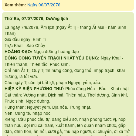
Ngày 06/07/2076
.
Xem thêm:
Thứ Ba, 07/07/2076, Dương lịch
Là ngày 7/6/2076, Âm lịch (ngày Ất Tị - tháng Ất Mùi - năm Bính
Thân)
Giờ đầu ngày: Bính Tí
Trực Khai - Sao Chủy
Ngọc đường hoàng đạo
HOÀNG ĐẠO:
Ngày Khai -
ĐỔNG CÔNG TUYỂN TRẠCH NHẬT YẾU DỤNG:
Thiên thành, Thiên tặc, Phúc sinh.
Chỉ nên Ất Tị, Quý Tị thì hưng công, động thổ, nhập trạch, khai
trương, là tốt vừa.
Các ngày Tị còn lại bất lợi, phạm Nguyệt yếm, xấu.
Phúc đăng Hỏa - Bảo - Khai nhật
HIỆP KỶ BIỆN PHƯƠNG THƯ:
Cát thần: Vương nhật, Dịch mã, Thiên hậu, Thời dương, Sinh khí,
Phúc sinh, Ngọc đường.
Hung thần: Nguyệt yếm, Địa hỏa, Trùng nhật.
Nên: Cúng tế, nhập học
Kiêng: Cầu phúc cầu tự, dâng biểu sớ, nhận phong tước vị, họp
thân hữu, đội mũ cài trâm, xuất hành, lên quan nhậm chức, gặp
dân, đính hôn, ăn hỏi, cưới gả, thu nạp người, di chuyển, đi xa trở