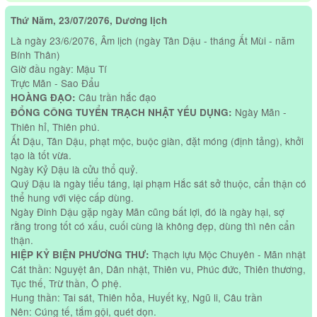
Thứ Năm, 23/07/2076, Dương lịch
Là ngày 23/6/2076, Âm lịch (ngày Tân Dậu - tháng Ất Mùi - năm
Bính Thân)
Giờ đầu ngày: Mậu Tí
Trực Mãn - Sao Đẩu
Câu trần hắc đạo
HOÀNG ĐẠO:
Ngày Mãn -
ĐỔNG CÔNG TUYỂN TRẠCH NHẬT YẾU DỤNG:
Thiên hỉ, Thiên phú.
Ất Dậu, Tân Dậu, phạt mộc, buộc giàn, đặt móng (định tảng), khởi
tạo là tốt vừa.
Ngày Kỷ Dậu là cửu thổ quỷ.
Quý Dậu là ngày tiểu táng, lại phạm Hắc sát sở thuộc, cẩn thận có
thể hung với việc cấp dùng.
Ngày Đinh Dậu gặp ngày Mãn cũng bất lợi, đó là ngày hại, sợ
rằng trong tốt có xấu, cuối cùng là không đẹp, dùng thì nên cẩn
thận.
Thạch lựu Mộc Chuyên - Mãn nhật
HIỆP KỶ BIỆN PHƯƠNG THƯ:
Cát thần: Nguyệt ân, Dân nhật, Thiên vu, Phúc đức, Thiên thương,
Tục thế, Trừ thần, Ô phệ.
Hung thần: Tai sát, Thiên hỏa, Huyết kỵ, Ngũ li, Câu trần
Nên: Cúng tế, tắm gội, quét dọn.