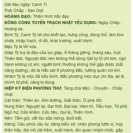
Giờ đầu ngày: Canh Tí
Trực Chấp - Sao Dực
Thiên hình hắc đạo
HOÀNG ĐẠO:
Ngày Chấp -
ĐỔNG CÔNG TUYỂN TRẠCH NHẬT YẾU DỤNG:
Hoàng sa.
Bính Tý, Canh Tý lợi cho khởi tạo, hưng công, động thổ, làm kho
chứa, nhập trạch, di đồ, khai trương, xuất hành.
Mậu Tý là tốt vừa.
Giáp Tý tuy là đầu của lục giáp, ở tháng giêng, tháng sáu, trực
Thiên đức, Nguyệt đức nên không thể dùng Sát tự tử chi kim, ngũ
hành không có khí, người bình thường không thể gặp được (bất
năng dương), đó là Hắc sát ở phương Bắc, tướng quân chi khí.
Nhâm Tý là mộc đả bảo bình, Bắc phương mộc dục chi địa, lại là
chính tứ phế, càng kị dùng.
Tang chá Mộc - Chuyên - Chấp
HIỆP KỶ BIỆN PHƯƠNG THƯ:
nhật
Cát thần: Thiên ân, Kim đường, Giải thần, Ô phệ đối.
Hung thần: Nguyệt lại, Đại thời, Đại bại, Hàm trì, Tiểu hao, Tứ phế,
Ngũ hư, Cửu khảm, Cửu tiêu, Qui kị, Thiên hình.
Nên: Tắm gội, cắt tóc sửa móng, đuổi bắt.
Kiêng: Cầu phúc cầu tự, dâng biểu sớ, nhận phong tước vị, họp
thân hữu, đội mũ cài trâm, xuất hành, lên quan nhậm chức, gặp