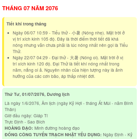
THÁNG 07 NĂM 2076
Tiết khí trong tháng
Ngày 06/07 10:59 - Tiểu thử - 小暑 (Nóng nhẹ). Mặt trời ở
vị trí xích kinh 105 độ. Đây là thời điểm thời tiết đã khá
nóng nhưng vẫn chưa phải là lúc nóng nhất nên gọi là Tiểu
Thử.
Ngày 22/07 04:29 - Đại thử - 大暑 (Nóng oi). Mặt trời ở vị
trí xích kinh 120 độ. Đại Thử là tiết khí nóng nhất trong
năm, nắng oi ả. Nguyên nhân của hiện tượng này là ảnh
hưởng của các cơn bão, áp thấp nhiệt đới.
Thứ Tư, 01/07/2076, Dương lịch
Là ngày 1/6/2076, Âm lịch (ngày Kỷ Hợi - tháng Ất Mùi - năm Bính
Thân)
Giờ đầu ngày: Giáp Tí
Trực Định - Sao Bích
Minh đường hoàng đạo
HOÀNG ĐẠO:
Ngày Định - Kỷ
ĐỔNG CÔNG TUYỂN TRẠCH NHẬT YẾU DỤNG: