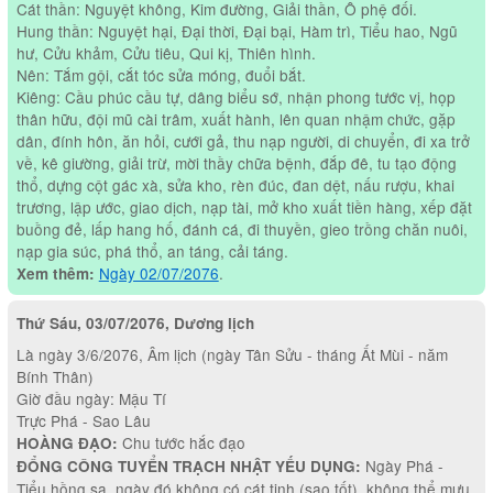
Cát thần: Nguyệt không, Kim đường, Giải thần, Ô phệ đối.
Hung thần: Nguyệt hại, Đại thời, Đại bại, Hàm trì, Tiểu hao, Ngũ
hư, Cửu khảm, Cửu tiêu, Qui kị, Thiên hình.
Nên: Tắm gội, cắt tóc sửa móng, đuổi bắt.
Kiêng: Cầu phúc cầu tự, dâng biểu sớ, nhận phong tước vị, họp
thân hữu, đội mũ cài trâm, xuất hành, lên quan nhậm chức, gặp
dân, đính hôn, ăn hỏi, cưới gả, thu nạp người, di chuyển, đi xa trở
về, kê giường, giải trừ, mời thầy chữa bệnh, đắp đê, tu tạo động
thổ, dựng cột gác xà, sửa kho, rèn đúc, đan dệt, nấu rượu, khai
trương, lập ước, giao dịch, nạp tài, mở kho xuất tiền hàng, xếp đặt
buồng đẻ, lấp hang hố, đánh cá, đi thuyền, gieo trồng chăn nuôi,
nạp gia súc, phá thổ, an táng, cải táng.
Ngày 02/07/2076
.
Xem thêm:
Thứ Sáu, 03/07/2076, Dương lịch
Là ngày 3/6/2076, Âm lịch (ngày Tân Sửu - tháng Ất Mùi - năm
Bính Thân)
Giờ đầu ngày: Mậu Tí
Trực Phá - Sao Lâu
Chu tước hắc đạo
HOÀNG ĐẠO:
Ngày Phá -
ĐỔNG CÔNG TUYỂN TRẠCH NHẬT YẾU DỤNG:
Tiểu hồng sa, ngày đó không có cát tinh (sao tốt), không thể mưu