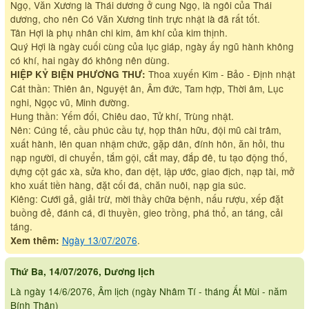
Ngọ, Văn Xương là Thái dương ở cung Ngọ, là ngôi của Thái
dương, cho nên Có Văn Xương tinh trực nhật là đã rất tốt.
Tân Hợi là phụ nhân chi kim, âm khí của kim thịnh.
Quý Hợi là ngày cuối cùng của lục giáp, ngày ấy ngũ hành không
có khí, hai ngày đó không nên dùng.
Thoa xuyến Kim - Bảo - Định nhật
HIỆP KỶ BIỆN PHƯƠNG THƯ:
Cát thần: Thiên ân, Nguyệt ân, Âm đức, Tam hợp, Thời âm, Lục
nghi, Ngọc vũ, Minh đường.
Hung thần: Yếm đối, Chiêu dao, Tử khí, Trùng nhật.
Nên: Cúng tế, cầu phúc cầu tự, họp thân hữu, đội mũ cài trâm,
xuất hành, lên quan nhậm chức, gặp dân, đính hôn, ăn hỏi, thu
nạp người, di chuyển, tắm gội, cắt may, đắp đê, tu tạo động thố,
dựng cột gác xà, sửa kho, đan dệt, lập ước, giao địch, nạp tài, mở
kho xuất tiền hàng, đặt cối đá, chăn nuôi, nạp gia súc.
Kiêng: Cưới gả, giải trừ, mời thầy chữa bệnh, nấu rượu, xếp đặt
buồng đẻ, đánh cá, đi thuyền, gieo trồng, phá thổ, an táng, cải
táng.
Ngày 13/07/2076
.
Xem thêm:
Thứ Ba, 14/07/2076, Dương lịch
Là ngày 14/6/2076, Âm lịch (ngày Nhâm Tí - tháng Ất Mùi - năm
Bính Thân)