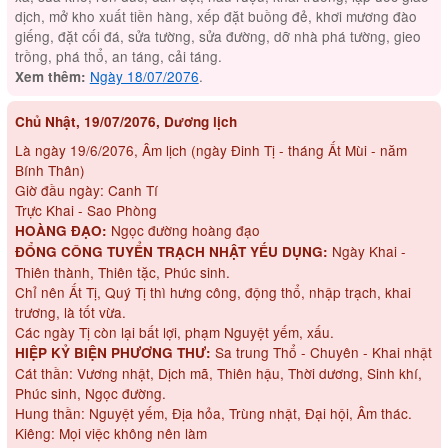
dịch, mở kho xuất tiền hàng, xếp đặt buồng đẻ, khơi mương đào
giếng, đặt cối đá, sửa tường, sửa đường, dỡ nhà phá tường, gieo
trồng, phá thổ, an táng, cải táng.
Ngày 18/07/2076
.
Xem thêm:
Chủ Nhật, 19/07/2076, Dương lịch
Là ngày 19/6/2076, Âm lịch (ngày Đinh Tị - tháng Ất Mùi - năm
Bính Thân)
Giờ đầu ngày: Canh Tí
Trực Khai - Sao Phòng
Ngọc đường hoàng đạo
HOÀNG ĐẠO:
Ngày Khai -
ĐỔNG CÔNG TUYỂN TRẠCH NHẬT YẾU DỤNG:
Thiên thành, Thiên tặc, Phúc sinh.
Chỉ nên Ất Tị, Quý Tị thì hưng công, động thổ, nhập trạch, khai
trương, là tốt vừa.
Các ngày Tị còn lại bất lợi, phạm Nguyệt yếm, xấu.
Sa trung Thổ - Chuyên - Khai nhật
HIỆP KỶ BIỆN PHƯƠNG THƯ:
Cát thần: Vương nhật, Dịch mã, Thiên hậu, Thời dương, Sinh khí,
Phúc sinh, Ngọc đường.
Hung thần: Nguyệt yếm, Địa hỏa, Trùng nhật, Đại hội, Âm thác.
Kiêng: Mọi việc không nên làm