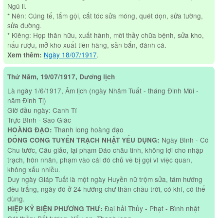
Ngũ li.
* Nên: Cúng tế, tắm gội, cắt tóc sửa móng, quét dọn, sửa tường,
sửa đường.
* Kiêng: Họp thân hữu, xuất hành, mời thầy chữa bệnh, sửa kho,
nấu rượu, mở kho xuất tiền hàng, săn bắn, đánh cá.
Ngày 18/07/1917
.
Xem thêm:
Thứ Năm, 19/07/1917, Dương lịch
Là ngày 1/6/1917, Âm lịch (ngày Nhâm Tuất - tháng Đinh Mùi -
năm Đinh Tị)
Giờ đầu ngày: Canh Tí
Trực Bình - Sao Giác
Thanh long hoàng đạo
HOÀNG ĐẠO:
Ngày Bình - Có
ĐỔNG CÔNG TUYỂN TRẠCH NHẬT YẾU DỤNG:
Chu tước, Câu giảo, lại phạm Đáo châu tinh, không lợi cho nhập
trạch, hôn nhân, phạm vào cái đó chủ về bị gọi vì việc quan,
không xấu nhiều.
Duy ngày Giáp Tuất là một ngày Huyền nữ trộm sửa, tám hướng
đều trắng, ngày đó ở 24 hướng chư thần chầu trời, có khí, có thể
dùng.
Đại hải Thủy - Phạt - Bình nhật
HIỆP KỶ BIỆN PHƯƠNG THƯ: