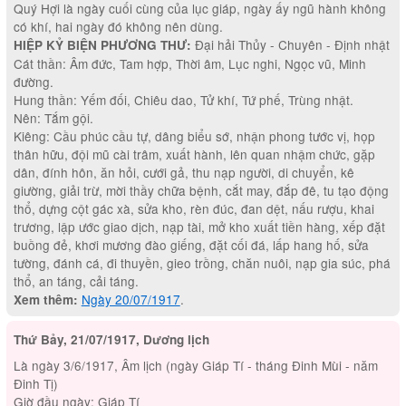
Quý Hợi là ngày cuối cùng của lục giáp, ngày ấy ngũ hành không
có khí, hai ngày đó không nên dùng.
Đại hải Thủy - Chuyên - Định nhật
HIỆP KỶ BIỆN PHƯƠNG THƯ:
Cát thần: Âm đức, Tam hợp, Thời âm, Lục nghi, Ngọc vũ, Minh
đường.
Hung thần: Yếm đối, Chiêu dao, Tử khí, Tứ phế, Trùng nhật.
Nên: Tắm gội.
Kiêng: Cầu phúc cầu tự, dâng biểu sớ, nhận phong tước vị, họp
thân hữu, đội mũ cài trâm, xuất hành, lên quan nhậm chức, gặp
dân, đính hôn, ăn hỏi, cưới gả, thu nạp người, di chuyển, kê
giường, giải trừ, mời thầy chữa bệnh, cắt may, đắp đê, tu tạo động
thổ, dựng cột gác xà, sửa kho, rèn đúc, đan dệt, nấu rượu, khai
trương, lập ước giao dịch, nạp tài, mở kho xuất tiền hàng, xếp đặt
buồng đẻ, khơi mương đào giếng, đặt cối đá, lấp hang hố, sửa
tường, đánh cá, đi thuyền, gieo trồng, chăn nuôi, nạp gia súc, phá
thổ, an táng, cải táng.
Ngày 20/07/1917
.
Xem thêm:
Thứ Bảy, 21/07/1917, Dương lịch
Là ngày 3/6/1917, Âm lịch (ngày Giáp Tí - tháng Đinh Mùi - năm
Đinh Tị)
Giờ đầu ngày: Giáp Tí