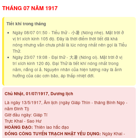
THÁNG 07 NĂM 1917
Tiết khí trong tháng
Ngày 08/07 01:50 - Tiểu thử - 小暑 (Nóng nhẹ). Mặt trời ở
vị trí xích kinh 105 độ. Đây là thời điểm thời tiết đã khá
nóng nhưng vẫn chưa phải là lúc nóng nhất nên gọi là Tiểu
Thử.
Ngày 23/07 19:08 - Đại thử - 大暑 (Nóng oi). Mặt trời ở vị
trí xích kinh 120 độ. Đại Thử là tiết khí nóng nhất trong
năm, nắng oi ả. Nguyên nhân của hiện tượng này là ảnh
hưởng của các cơn bão, áp thấp nhiệt đới.
Chủ Nhật, 01/07/1917, Dương lịch
Là ngày 13/5/1917, Âm lịch (ngày Giáp Thìn - tháng Bính Ngọ -
năm Đinh Tị)
Giờ đầu ngày: Giáp Tí
Trực Khai - Sao Hư
Thiên lao hắc đạo
HOÀNG ĐẠO:
Ngày Khai -
ĐỔNG CÔNG TUYỂN TRẠCH NHẬT YẾU DỤNG: