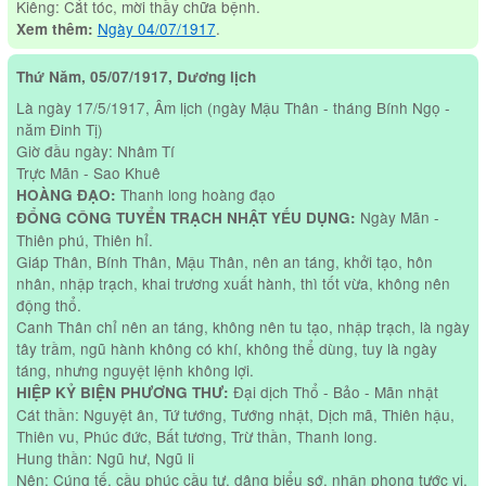
Kiêng: Cắt tóc, mời thầy chữa bệnh.
Ngày 04/07/1917
.
Xem thêm:
Thứ Năm, 05/07/1917, Dương lịch
Là ngày 17/5/1917, Âm lịch (ngày Mậu Thân - tháng Bính Ngọ -
năm Đinh Tị)
Giờ đầu ngày: Nhâm Tí
Trực Mãn - Sao Khuê
Thanh long hoàng đạo
HOÀNG ĐẠO:
Ngày Mãn -
ĐỔNG CÔNG TUYỂN TRẠCH NHẬT YẾU DỤNG:
Thiên phú, Thiên hỉ.
Giáp Thân, Bính Thân, Mậu Thân, nên an táng, khởi tạo, hôn
nhân, nhập trạch, khai trương xuất hành, thì tốt vừa, không nên
động thổ.
Canh Thân chỉ nên an táng, không nên tu tạo, nhập trạch, là ngày
tây trầm, ngũ hành không có khí, không thể dùng, tuy là ngày
táng, nhưng nguyệt lệnh không lợi.
Đại dịch Thổ - Bảo - Mãn nhật
HIỆP KỶ BIỆN PHƯƠNG THƯ:
Cát thần: Nguyệt ân, Tứ tướng, Tướng nhật, Dịch mã, Thiên hậu,
Thiên vu, Phúc đức, Bất tương, Trừ thần, Thanh long.
Hung thần: Ngũ hư, Ngũ li
Nên: Cúng tế, cầu phúc cầu tự, dâng biểu sớ, nhận phong tước vị,