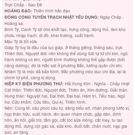
Trực Chấp - Sao Đê
Thiên hình hắc đạo
HOÀNG ĐẠO:
Ngày Chấp -
ĐỔNG CÔNG TUYỂN TRẠCH NHẬT YẾU DỤNG:
Hoàng sa.
Bính Tý, Canh Tý lợi cho khởi tạo, hưng công, động thổ, làm kho
chứa, nhập trạch, di đồ, khai trương, xuất hành.
Mậu Tý là tốt vừa.
Giáp Tý tuy là đầu của lục giáp, ở tháng giêng, tháng sáu, trực
Thiên đức, Nguyệt đức nên không thể dùng Sát tự tử chi kim, ngũ
hành không có khí, người bình thường không thể gặp được (bất
năng dương), đó là Hắc sát ở phương Bắc, tướng quân chi khí.
Nhâm Tý là mộc đả bảo bình, Bắc phương mộc dục chi địa, lại là
chính tứ phế, càng kị dùng.
Hải trung Kim - Nghĩa - Chấp nhật
HIỆP KỶ BIỆN PHƯƠNG THƯ:
Cát thần: Thiên đức, Nguyệt đức, Thiên ân, Kim đường, Giải thần.
Hung thần: Nguyệt hại, Đại thời, Đại bại, Hàm trì, Tiểu hao, Ngũ
hư, Cửu khảm, Cửu tiêu, Qui kị, Thiên hình.
Nên: Cúng tế, cầu phúc cầu tự, dâng biểu sớ, nhận phong tước vị,
họp thân hữu, xuất hành, lên quan nhậm chức, gặp dân, đính
hôn, ăn hỏi, giải trừ, tắm gội, cắt tóc sửa móng, cắt may, tu tạo
động thổ, dựng cột gác xà, sửa kho, đuổi bắt, chăn nuôi, nạp gia
súc, an táng.