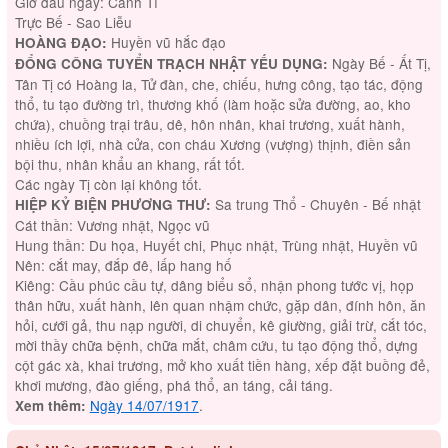
Giờ đầu ngày: Canh Tí
Trực Bế - Sao Liễu
Huyền vũ hắc đạo
HOÀNG ĐẠO:
Ngày Bế - Ất Tị,
ĐỔNG CÔNG TUYỂN TRẠCH NHẬT YẾU DỤNG:
Tân Tị có Hoàng la, Tử đàn, che, chiếu, hưng công, tạo tác, động
thổ, tu tạo đường trì, thương khố (làm hoặc sửa đường, ao, kho
chứa), chuồng trại trâu, dê, hôn nhân, khai trương, xuất hành,
nhiều ích lợi, nhà cửa, con cháu Xương (vượng) thịnh, điền sản
bội thu, nhân khẩu an khang, rất tốt.
Các ngày Tị còn lại không tốt.
Sa trung Thổ - Chuyên - Bế nhật
HIỆP KỶ BIỆN PHƯƠNG THƯ:
Cát thần: Vương nhật, Ngọc vũ
Hung thần: Du họa, Huyết chi, Phục nhật, Trùng nhật, Huyền vũ
Nên: cắt may, đắp đê, lấp hang hố
Kiêng: Cầu phúc cầu tự, dâng biểu sổ, nhận phong tước vị, họp
thân hữu, xuất hành, lên quan nhậm chức, gặp dân, đính hôn, ăn
hỏi, cưới gả, thu nạp người, di chuyển, kê giường, giải trừ, cắt tóc,
mời thầy chữa bệnh, chữa mắt, châm cứu, tu tạo động thổ, dựng
cột gác xà, khai trương, mở kho xuất tiền hàng, xếp đặt buồng đẻ,
khơi mương, đào giếng, phá thổ, an táng, cải táng.
Ngày 14/07/1917
.
Xem thêm: