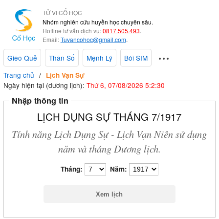
TỬ VI CỔ HỌC
Nhóm nghiên cứu huyền học chuyên sâu.
Hotline tư vấn dịch vụ:
0817.505.493
.
Email:
Tuvancohoc@gmail.com
.
Gieo Quẻ
Thần Số
Mệnh Lý
Bói SIM
Trang chủ
Lịch Vạn Sự
Ngày hiện tại (dương lịch):
Thứ 6, 07/08/2026 5:2:31
Nhập thông tin
LỊCH DỤNG SỰ THÁNG 7/1917
Tính năng Lịch Dụng Sự - Lịch Vạn Niên sử dụng
năm và tháng Dương lịch.
Tháng:
Năm: