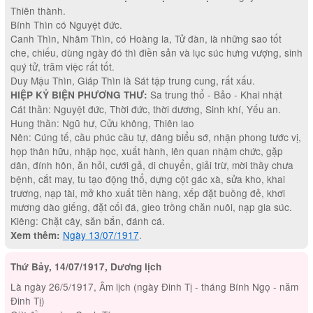
Thiên thành.
Bính Thìn có Nguyệt đức.
Canh Thìn, Nhâm Thìn, có Hoàng la, Tử đàn, là những sao tốt
che, chiếu, dùng ngày đó thì điền sản và lục súc hưng vượng, sinh
quý tử, trăm việc rất tốt.
Duy Mậu Thìn, Giáp Thìn là Sát tập trung cung, rất xấu.
Sa trung thổ - Bảo - Khai nhật
HIỆP KỶ BIỆN PHƯƠNG THƯ:
Cát thần: Nguyệt đức, Thời đức, thời dương, Sinh khí, Yếu an.
Hung thần: Ngũ hư, Cửu không, Thiên lao
Nên: Cúng tế, cầu phúc cầu tự, dâng biểu sớ, nhận phong tước vị,
họp thân hữu, nhập học, xuất hành, lên quan nhậm chức, gặp
dân, đính hôn, ăn hỏi, cưới gả, di chuyển, giải trừ, mời thầy chưa
bệnh, cắt may, tu tạo động thổ, dựng cột gác xà, sửa kho, khai
trương, nạp tài, mở kho xuất tiền hàng, xếp đặt buồng đẻ, khơi
mương dào giếng, đặt cối đá, gieo trồng chăn nuôi, nạp gia súc.
Kiêng: Chặt cây, săn bắn, đánh cá.
Ngày 13/07/1917
.
Xem thêm:
Thứ Bảy, 14/07/1917, Dương lịch
Là ngày 26/5/1917, Âm lịch (ngày Đinh Tị - tháng Bính Ngọ - năm
Đinh Tị)