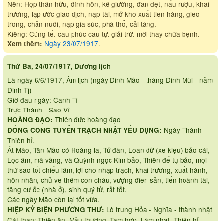
Nên: Họp thân hữu, đính hôn, kê giường, đan dệt, nấu rượu, khai
trương, lập ước giao dịch, nạp tài, mở kho xuất tiền hàng, gieo
trồng, chăn nuôi, nạp gia súc, phá thổ, cải táng.
Kiêng: Cúng tế, cầu phúc cầu tự, giải trừ, mời thầy chữa bệnh.
Ngày 23/07/1917
.
Xem thêm:
Thứ Ba, 24/07/1917, Dương lịch
Là ngày 6/6/1917, Âm lịch (ngày Đinh Mão - tháng Đinh Mùi - năm
Đinh Tị)
Giờ đầu ngày: Canh Tí
Trực Thành - Sao Vĩ
Thiên đức hoàng đạo
HOÀNG ĐẠO:
Ngày Thành -
ĐỔNG CÔNG TUYỂN TRẠCH NHẬT YẾU DỤNG:
Thiên hỉ.
Ất Mão, Tân Mão có Hoàng la, Tử đàn, Loan dữ (xe kiệu) bảo cái,
Lộc âm, mã vãng, và Quỳnh ngọc Kim bảo, Thiên đế tụ bảo, mọi
thứ sao tốt chiếu lâm, lợi cho nhập trạch, khai trương, xuất hành,
hôn nhân, chủ về thêm con cháu, vượng điền sản, tiến hoành tài,
tăng cư ốc (nhà ở), sinh quý tử, rất tốt.
Các ngày Mão còn lại tốt vừa.
Lô trung Hỏa - Nghĩa - thành nhật
HIỆP KỶ BIỆN PHƯƠNG THƯ:
Cát thần: Thiên ân, Mẫu thương, Tam hợp, Lâm nhật, Thiên hỉ,