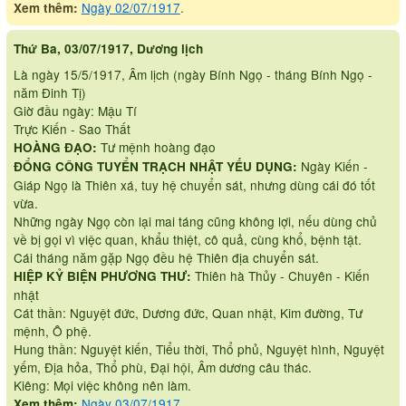
Ngày 02/07/1917
.
Xem thêm:
Thứ Ba, 03/07/1917, Dương lịch
Là ngày 15/5/1917, Âm lịch (ngày Bính Ngọ - tháng Bính Ngọ -
năm Đinh Tị)
Giờ đầu ngày: Mậu Tí
Trực Kiến - Sao Thất
Tư mệnh hoàng đạo
HOÀNG ĐẠO:
Ngày Kiến -
ĐỔNG CÔNG TUYỂN TRẠCH NHẬT YẾU DỤNG:
Giáp Ngọ là Thiên xá, tuy hệ chuyển sát, nhưng dùng cái đó tốt
vừa.
Những ngày Ngọ còn lại mai táng cũng không lợi, nếu dùng chủ
về bị gọi vì việc quan, khẩu thiệt, cô quả, cùng khổ, bệnh tật.
Cái tháng năm gặp Ngọ đều hệ Thiên địa chuyển sát.
Thiên hà Thủy - Chuyên - Kiến
HIỆP KỶ BIỆN PHƯƠNG THƯ:
nhật
Cát thần: Nguyệt đức, Dương đức, Quan nhật, Kim đường, Tư
mệnh, Ô phệ.
Hung thần: Nguyệt kiến, Tiểu thời, Thổ phủ, Nguyệt hình, Nguyệt
yếm, Địa hỏa, Thổ phù, Đại hội, Âm dương câu thác.
Kiêng: Mọi việc không nên làm.
Ngày 03/07/1917
.
Xem thêm: