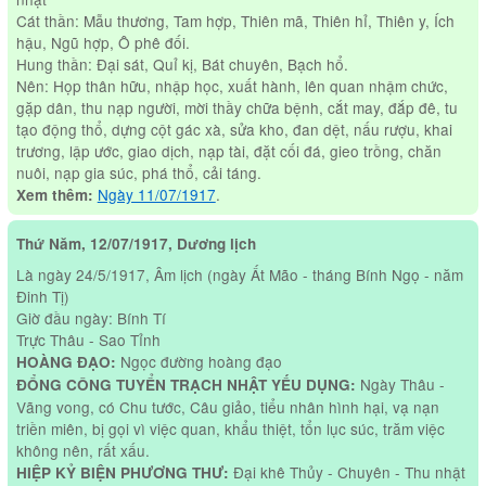
Cát thần: Mẫu thương, Tam hợp, Thiên mã, Thiên hỉ, Thiên y, Ích
hậu, Ngũ hợp, Ô phê đối.
Hung thần: Đại sát, Quỉ kị, Bát chuyên, Bạch hổ.
Nên: Họp thân hữu, nhập học, xuất hành, lên quan nhậm chức,
gặp dân, thu nạp người, mời thầy chữa bệnh, cắt may, đắp đê, tu
tạo động thổ, dựng cột gác xà, sửa kho, đan dệt, nấu rượu, khai
trương, lập ước, giao dịch, nạp tài, đặt cối đá, gieo trồng, chăn
nuôi, nạp gia súc, phá thổ, cải táng.
Ngày 11/07/1917
.
Xem thêm:
Thứ Năm, 12/07/1917, Dương lịch
Là ngày 24/5/1917, Âm lịch (ngày Ất Mão - tháng Bính Ngọ - năm
Đinh Tị)
Giờ đầu ngày: Bính Tí
Trực Thâu - Sao Tỉnh
Ngọc đường hoàng đạo
HOÀNG ĐẠO:
Ngày Thâu -
ĐỔNG CÔNG TUYỂN TRẠCH NHẬT YẾU DỤNG:
Vãng vong, có Chu tước, Câu giảo, tiểu nhân hình hại, vạ nạn
triền miên, bị gọi vì việc quan, khẩu thiệt, tổn lục súc, trăm việc
không nên, rất xấu.
Đại khê Thủy - Chuyên - Thu nhật
HIỆP KỶ BIỆN PHƯƠNG THƯ: