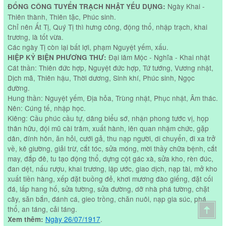
Ngày Khai -
ĐỔNG CÔNG TUYỂN TRẠCH NHẬT YẾU DỤNG:
Thiên thành, Thiên tặc, Phúc sinh.
Chỉ nên Ất Tị, Quý Tị thì hưng công, động thổ, nhập trạch, khai
trương, là tốt vừa.
Các ngày Tị còn lại bất lợi, phạm Nguyệt yếm, xấu.
Đại lâm Mộc - Nghĩa - Khai nhật
HIỆP KỶ BIỆN PHƯƠNG THƯ:
Cát thần: Thiên đức hợp, Nguyệt đức hợp, Tứ tướng, Vương nhật,
Dịch mã, Thiên hậu, Thời dương, Sinh khí, Phúc sinh, Ngọc
đường.
Hung thần: Nguyệt yếm, Địa hỏa, Trùng nhật, Phục nhật, Âm thác.
Nên: Cúng tế, nhập học.
Kiêng: Cầu phúc cầu tự, dâng biểu sớ, nhận phong tước vị, họp
thân hữu, đội mũ cài trâm, xuất hành, lên quan nhậm chức, gặp
dân, đính hôn, ăn hỏi, cưới gả, thu nạp người, di chuyển, đi xa trở
về, kê giường, giải trừ, cắt tóc, sửa móng, mời thầy chữa bệnh, cắt
may, đắp đê, tu tạo động thổ, dựng cột gác xà, sửa kho, rèn đúc,
đan dệt, nấu rượu, khai trương, lập ước, giao dịch, nạp tài, mở kho
xuất tiền hàng, xếp đặt buồng đẻ, khơi mương đào giếng, đặt cối
đá, lấp hang hố, sửa tường, sửa đường, dỡ nhà phá tường, chặt
cây, săn bắn, đánh cá, gieo trồng, chăn nuôi, nạp gia súc, phá
thổ, an táng, cải táng.
Ngày 26/07/1917
.
Xem thêm: