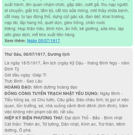
xuất hành, lên quan nhậm chức, gặp dân, cưới gả, thu nạp người,
di chuyển, giải trừ, tắm lội, cắt tóc sửa móng, mời thầy chữa bệnh,
cắt may, tu tạo động thổ, dựng cột gác xà, đan dệt, khai trương,
nạp tài, lấp hang hố, quét dọn, gieo trồng, chăn nuôi.
Kiêng: Họp thân hữu, đính hôn, ăn hỏi, kê giường, sửa kho, lập
ước giao dịch, mở kho xuất tiền hàng.
Ngày 05/07/1917
.
Xem thêm:
Thứ Sáu, 06/07/1917, Dương lịch
Là ngày 18/5/1917, Âm lịch (ngày Kỷ Dậu - tháng Bính Ngọ - năm
Đinh Tị)
Giờ đầu ngày: Giáp Tí
Trực Bình - Sao Lâu
Minh đường hoàng đạo
HOÀNG ĐẠO:
Ngày Bình -
ĐỔNG CÔNG TUYỂN TRẠCH NHẬT YẾU DỤNG:
Tiểu hồng sa, có Chu tước, Câu giảo, Đáo châu tinh, bị gọi vì việc
quan, tổn trưởng, sơ, nhà xuống cảnh lênh đênh (linh đình), trăm
việc không nên phạm cái đó, rất xấu.
Đại dịch Thổ - Bảo - Bình nhật
HIỆP KỶ BIỆN PHƯƠNG THƯ:
Cát thần: Thiên ân, Tứ tường, Dân nhật, Kính an, Trừ thần, Minh
đường, Ô phệ.