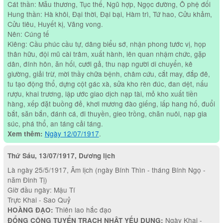
Cát thần: Mẫu thương, Tục thế, Ngũ hợp, Ngọc đường, Ô phệ đối
Hung thần: Hà khôi, Đại thời, Đại bại, Hàm trì, Tứ hao, Cửu khảm,
Cửu tiêu, Huyết kị, Vãng vong.
Nên: Cúng tế
Kiêng: Cầu phúc cầu tự, dâng biểu sớ, nhận phong tước vị, họp
thân hữu, đội mũ cài trâm, xuất hành, lên quan nhậm chức, gặp
dân, đính hôn, ăn hối, cưới gả, thu nạp người di chuyển, kê
giường, giải trừ, mời thầy chữa bệnh, châm cứu, cắt may, đắp đê,
tu tạo động thổ, dựng cột gác xà, sửa kho rèn đúc, đan dệt, nấu
rượu, khai trương, lập ước giao dịch nạp tài, mỏ kho xuất tiền
hàng, xếp đặt buồng đẻ, khơi mương đào giếng, lấp hang hố, đuổi
bắt, săn bắn, đánh cá, đi thuyền, gieo trồng, chăn nuôi, nạp gia
súc, phá thổ, an táng cải táng.
Ngày 12/07/1917
.
Xem thêm:
Thứ Sáu, 13/07/1917, Dương lịch
Là ngày 25/5/1917, Âm lịch (ngày Bính Thìn - tháng Bính Ngọ -
năm Đinh Tị)
Giờ đầu ngày: Mậu Tí
Trực Khai - Sao Quỷ
Thiên lao hắc đạo
HOÀNG ĐẠO:
Ngày Khai -
ĐỔNG CÔNG TUYỂN TRẠCH NHẬT YẾU DỤNG: