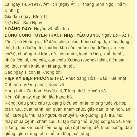
Là ngày 14/5/1917, Âm lịch (ngày Ất Tị - tháng Bính Ngọ - năm
Đinh Tị)
Giờ đầu ngày: Bính Tí
Trực Bế - Sao Nguy
Huyền vũ hắc đạo
HOÀNG ĐẠO:
Ngày Bế - Ất Tị,
ĐỔNG CÔNG TUYỂN TRẠCH NHẬT YẾU DỤNG:
Tân Tị có Hoàng la, Tử đàn, che, chiếu, hưng công, tạo tác, động
thổ, tu tạo đường trì, thương khố (làm hoặc sửa đường, ao, kho
chứa), chuồng trại trâu, dê, hôn nhân, khai trương, xuất hành,
nhiều ích lợi, nhà cửa, con cháu Xương (vượng) thịnh, điền sản
bội thu, nhân khẩu an khang, rất tốt.
Các ngày Tị còn lại không tốt.
Phúc đăng Hỏa - Bảo - Bế nhật
HIỆP KỶ BIỆN PHƯƠNG THƯ:
Cát thần: Vương nhật, Ngọc vũ
Hung thần: Du họa, Huyết chi, Trùng nhật, Huyền vũ
Nên: Cắt may, đắp đê, lấp hang hố.
Kiêng: Cầu phúc cầu tự, dâng biểu sớ, nhận phong tước vị, họp
thân hữu, xuất hành, lên quan nhậm chức, gặp dân, đính hôn, ăn
hỏi, cưới gả, thu nạp người, di chuyển, kê giường, giải trừ, mời
thầy chữa bệnh, châm cứu, tu tạo động thổ, dựng cột gác xà, khai
trương, mở kho xuất tiền hàng, xếp đặt buồng đẻ, khơi mương đào
giếng, gieo trồng, phá thổ, an táng, cải táng.