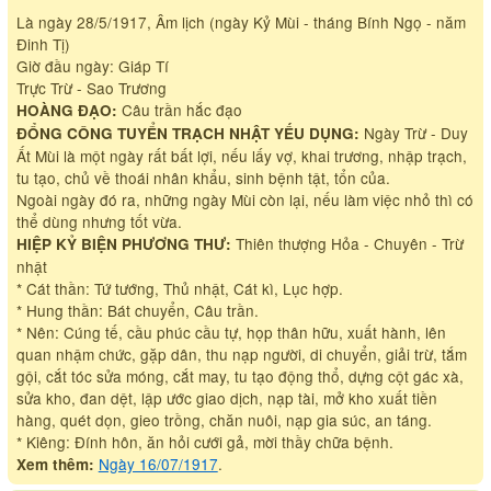
Là ngày 28/5/1917, Âm lịch (ngày Kỷ Mùi - tháng Bính Ngọ - năm
Đinh Tị)
Giờ đầu ngày: Giáp Tí
Trực Trừ - Sao Trương
Câu trần hắc đạo
HOÀNG ĐẠO:
Ngày Trừ - Duy
ĐỔNG CÔNG TUYỂN TRẠCH NHẬT YẾU DỤNG:
Ất Mùi là một ngày rất bất lợi, nếu lấy vợ, khai trương, nhập trạch,
tu tạo, chủ về thoái nhân khẩu, sinh bệnh tật, tổn của.
Ngoài ngày đó ra, những ngày Mùi còn lại, nếu làm việc nhỏ thì có
thể dùng nhưng tốt vừa.
Thiên thượng Hỏa - Chuyên - Trừ
HIỆP KỶ BIỆN PHƯƠNG THƯ:
nhật
* Cát thần: Tứ tướng, Thủ nhật, Cát kì, Lục hợp.
* Hung thần: Bát chuyển, Câu trần.
* Nên: Cúng tế, cầu phúc cầu tự, họp thân hữu, xuất hành, lên
quan nhậm chức, gặp dân, thu nạp người, di chuyển, giải trừ, tắm
gội, cắt tóc sửa móng, cắt may, tu tạo động thổ, dựng cột gác xà,
sửa kho, đan dệt, lập ước giao dịch, nạp tài, mở kho xuất tiền
hàng, quét dọn, gieo trồng, chăn nuôi, nạp gia súc, an táng.
* Kiêng: Đính hôn, ăn hỏi cưới gả, mời thầy chữa bệnh.
Ngày 16/07/1917
.
Xem thêm: