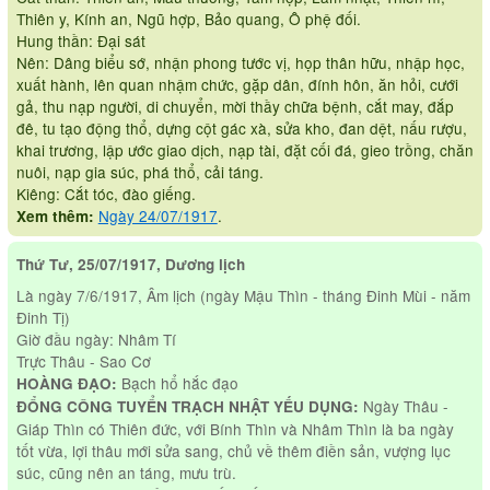
Thiên y, Kính an, Ngũ hợp, Bảo quang, Ô phệ đối.
Hung thần: Đại sát
Nên: Dâng biểu sớ, nhận phong tước vị, họp thân hữu, nhập học,
xuất hành, lên quan nhậm chức, gặp dân, đính hôn, ăn hỏi, cưới
gả, thu nạp người, di chuyển, mời thầy chữa bệnh, cắt may, đắp
đê, tu tạo động thổ, dựng cột gác xà, sửa kho, đan dệt, nấu rượu,
khai trương, lập ước giao dịch, nạp tài, đặt cối đá, gieo trồng, chăn
nuôi, nạp gia súc, phá thổ, cải táng.
Kiêng: Cắt tóc, đào giếng.
Ngày 24/07/1917
.
Xem thêm:
Thứ Tư, 25/07/1917, Dương lịch
Là ngày 7/6/1917, Âm lịch (ngày Mậu Thìn - tháng Đinh Mùi - năm
Đinh Tị)
Giờ đầu ngày: Nhâm Tí
Trực Thâu - Sao Cơ
Bạch hổ hắc đạo
HOÀNG ĐẠO:
Ngày Thâu -
ĐỔNG CÔNG TUYỂN TRẠCH NHẬT YẾU DỤNG:
Giáp Thìn có Thiên đức, với Bính Thìn và Nhâm Thìn là ba ngày
tốt vừa, lợi thâu mới sửa sang, chủ về thêm điền sản, vượng lục
súc, cũng nên an táng, mưu trù.