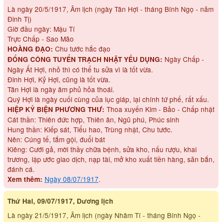
Là ngày 20/5/1917, Âm lịch (ngày Tân Hợi - tháng Bính Ngọ - năm
Đinh Tị)
Giờ đầu ngày: Mậu Tí
Trực Chấp - Sao Mão
Chu tước hắc đạo
HOÀNG ĐẠO:
Ngày Chấp -
ĐỔNG CÔNG TUYỂN TRẠCH NHẬT YẾU DỤNG:
Ngày Ất Hợi, nhỏ thì có thể tu sửa vì là tốt vừa.
Đinh Hợi, Kỷ Hợi, cũng là tốt vừa.
Tân Hợi là ngày âm phủ hỏa thoái.
Quý Hợi là ngày cuối cùng của lục giáp, lại chính tứ phế, rất xấu.
Thoa xuyến Kim - Bảo - Chấp nhật
HIỆP KỶ BIỆN PHƯƠNG THƯ:
Cát thần: Thiên đức hợp, Thiên ân, Ngũ phú, Phúc sinh
Hung thần: Kiếp sát, Tiểu hao, Trùng nhật, Chu tước.
Nên: Cúng tế, tắm gội, đuổi bát
Kiêng: Cưới gả, mời thầy chữa bệnh, sửa kho, nấu rượu, khai
trương, lập ước giao dịch, nạp tài, mở kho xuất tiền hàng, săn bắn,
đánh cá.
Ngày 08/07/1917
.
Xem thêm:
Thứ Hai, 09/07/1917, Dương lịch
Là ngày 21/5/1917, Âm lịch (ngày Nhâm Tí - tháng Bính Ngọ -