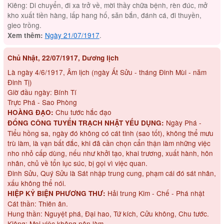
Kiêng: Di chuyển, đi xa trở về, mời thầy chữa bệnh, rèn đúc, mở
kho xuất tiền hàng, lấp hang hố, săn bắn, đánh cá, đi thuyền,
gieo trồng.
Ngày 21/07/1917
.
Xem thêm:
Chủ Nhật, 22/07/1917, Dương lịch
Là ngày 4/6/1917, Âm lịch (ngày Ất Sửu - tháng Đinh Mùi - năm
Đinh Tị)
Giờ đầu ngày: Bính Tí
Trực Phá - Sao Phòng
Chu tước hắc đạo
HOÀNG ĐẠO:
Ngày Phá -
ĐỔNG CÔNG TUYỂN TRẠCH NHẬT YẾU DỤNG:
Tiểu hồng sa, ngày đó không có cát tinh (sao tốt), không thể mưu
trù làm, là vạn bất đắc, khi đã cần chọn cẩn thận làm những việc
nho nhỏ cấp dùng, nếu như khởi tạo, khai trương, xuất hành, hôn
nhân, chủ về tổn lục súc, bị gọi vì việc quan.
Đinh Sửu, Quý Sửu là Sát nhập trung cung, phạm cái đó sát nhân,
xấu không thể nói.
Hải trung Kim - Chế - Phá nhật
HIỆP KỶ BIỆN PHƯƠNG THƯ:
Cát thần: Thiên ân.
Hung thần: Nguyệt phá, Đại hao, Tứ kích, Cửu không, Chu tước.
Kiêng: Mọi việc không nên làm