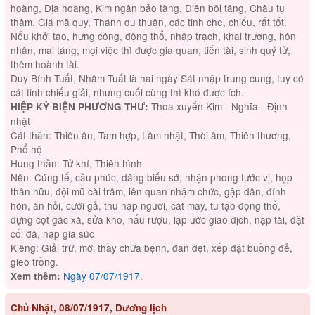
hoàng, Địa hoàng, Kim ngân bảo tàng, Điền bồi tầng, Châu tụ
thâm, Giá mã quy, Thánh du thuận, các tinh che, chiếu, rất tốt.
Nếu khởi tạo, hưng công, động thổ, nhập trạch, khai trương, hôn
nhân, mai táng, mọi việc thì được gia quan, tiến tài, sinh quý tử,
thêm hoành tài.
Duy Bính Tuất, Nhâm Tuất là hai ngày Sát nhập trung cung, tuy có
cát tinh chiếu giải, nhưng cuối cùng thì khó được ích.
Thoa xuyến Kim - Nghĩa - Định
HIỆP KỶ BIỆN PHƯƠNG THƯ:
nhật
Cát thần: Thiên ân, Tam hợp, Lâm nhật, Thòi âm, Thiên thương,
Phổ hộ
Hung thần: Tử khí, Thiên hình
Nên: Cúng tế, cầu phúc, dâng biểu sớ, nhận phong tước vị, họp
thân hữu, đội mũ cài trâm, lên quan nhậm chức, gặp dân, đính
hôn, àn hỏi, cưới gả, thu nạp người, cát may, tu tạo động thổ,
dựng cột gác xà, sửa kho, nấu rượu, lập ước giao dịch, nạp tài, đặt
cối đá, nạp gia súc
Kiêng: Giải trừ, mời thầy chữa bệnh, đan dệt, xếp đặt buồng đẻ,
gieo trồng.
Ngày 07/07/1917
.
Xem thêm:
Chủ Nhật, 08/07/1917, Dương lịch