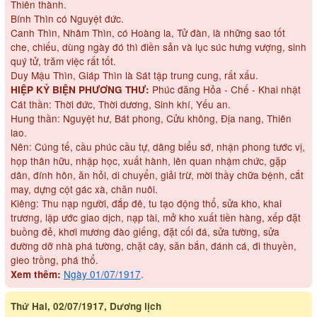
Thiên thành.
Bính Thìn có Nguyệt đức.
Canh Thìn, Nhâm Thìn, có Hoàng la, Tử đàn, là những sao tốt
che, chiếu, dùng ngày đó thì điền sản và lục súc hưng vượng, sinh
quý tử, trăm việc rất tốt.
Duy Mậu Thìn, Giáp Thìn là Sát tập trung cung, rất xấu.
Phúc đăng Hỏa - Chế - Khai nhật
HIỆP KỶ BIỆN PHƯƠNG THƯ:
Cát thần: Thời đức, Thời dương, Sinh khí, Yếu an.
Hung thần: Nguyệt hư, Bát phong, Cửu không, Địa nang, Thiên
lao.
Nên: Cúng tế, cầu phúc cầu tự, dâng biểu sớ, nhận phong tước vị,
họp thân hữu, nhập học, xuất hành, lên quan nhậm chức, gặp
dân, đính hôn, ăn hỏi, di chuyển, giải trừ, mời thầy chữa bệnh, cắt
may, dựng cột gác xà, chăn nuôi.
Kiêng: Thu nạp người, đắp đê, tu tạo động thổ, sửa kho, khai
trương, lập ước giao dịch, nạp tài, mở kho xuất tiền hàng, xếp đặt
buồng đẻ, khơi mương đào giếng, đặt cối đá, sửa tường, sửa
đường dỡ nhà phá tường, chặt cây, săn bắn, đánh cá, đi thuyền,
gieo trồng, phá thổ.
Ngày 01/07/1917
.
Xem thêm:
Thứ Hai, 02/07/1917, Dương lịch