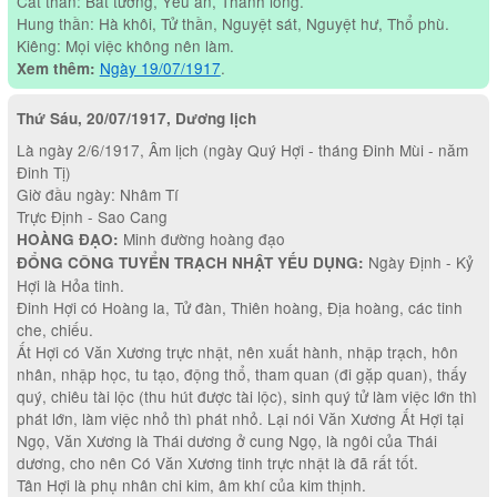
Cát thần: Bất tương, Yếu an, Thanh long.
Hung thần: Hà khôi, Tử thần, Nguyệt sát, Nguyệt hư, Thổ phù.
Kiêng: Mọi việc không nên làm.
Ngày 19/07/1917
.
Xem thêm:
Thứ Sáu, 20/07/1917, Dương lịch
Là ngày 2/6/1917, Âm lịch (ngày Quý Hợi - tháng Đinh Mùi - năm
Đinh Tị)
Giờ đầu ngày: Nhâm Tí
Trực Định - Sao Cang
Minh đường hoàng đạo
HOÀNG ĐẠO:
Ngày Định - Kỷ
ĐỔNG CÔNG TUYỂN TRẠCH NHẬT YẾU DỤNG:
Hợi là Hỏa tinh.
Đinh Hợi có Hoàng la, Tử đàn, Thiên hoàng, Địa hoàng, các tinh
che, chiếu.
Ất Hợi có Văn Xương trực nhật, nên xuất hành, nhập trạch, hôn
nhân, nhập học, tu tạo, động thổ, tham quan (đi gặp quan), thấy
quý, chiêu tài lộc (thu hút được tài lộc), sinh quý tử làm việc lớn thì
phát lớn, làm việc nhỏ thì phát nhỏ. Lại nói Văn Xương Ất Hợi tại
Ngọ, Văn Xương là Thái dương ở cung Ngọ, là ngôi của Thái
dương, cho nên Có Văn Xương tinh trực nhật là đã rất tốt.
Tân Hợi là phụ nhân chi kim, âm khí của kim thịnh.