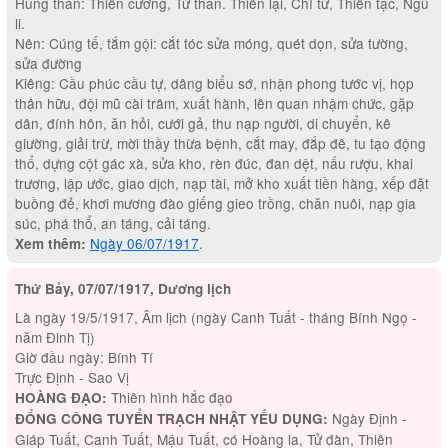
Hung thần: Thiên cương, Tử thần. Thiên lại, Chí tử, Thiên tặc, Ngũ
li.
Nên: Cúng tế, tắm gội: cắt tóc sửa móng, quét dọn, sửa tường,
sửa đường
Kiêng: Cầu phúc cầu tự, dâng biểu sớ, nhận phong tước vị, họp
thân hữu, đội mũ cài trâm, xuất hành, lên quan nhậm chức, gặp
dân, đính hôn, ăn hỏi, cưới gả, thu nạp người, di chuyển, kê
giường, giải trừ, mời thầy thừa bệnh, cắt may, đắp đê, tu tạo động
thổ, dựng cột gác xà, sửa kho, rèn đúc, đan dệt, nấu rượu, khai
trương, lập ước, giao dịch, nạp tài, mở kho xuất tiền hàng, xếp đặt
buồng đẻ, khơi mương đào giếng gieo trồng, chăn nuôi, nạp gia
súc, phá thổ, an táng, cải táng.
Ngày 06/07/1917
.
Xem thêm:
Thứ Bảy, 07/07/1917, Dương lịch
Là ngày 19/5/1917, Âm lịch (ngày Canh Tuất - tháng Bính Ngọ -
năm Đinh Tị)
Giờ đầu ngày: Bính Tí
Trực Định - Sao Vị
Thiên hình hắc đạo
HOÀNG ĐẠO:
Ngày Định -
ĐỔNG CÔNG TUYỂN TRẠCH NHẬT YẾU DỤNG:
Giáp Tuất, Canh Tuất, Mậu Tuất, có Hoàng la, Tử đàn, Thiên