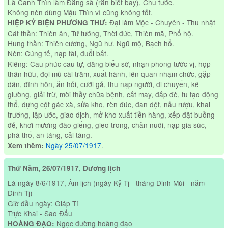
Là Canh Thìn làm Đằng sà (rắn biết bay), Chu tước.
Không nên dùng Mậu Thìn vì cũng không tốt.
Đại lâm Mộc - Chuyên - Thu nhật
HIỆP KỶ BIỆN PHƯƠNG THƯ:
Cát thần: Thiên ân, Tứ tướng, Thời đức, Thiên mã, Phổ hộ.
Hung thần: Thiên cương, Ngũ hư. Ngũ mộ, Bạch hổ.
Nên: Cúng tế, nạp tài, đuổi bắt.
Kiêng: Cầu phúc cầu tự, dâng biểu sớ, nhận phong tước vị, họp
thân hữu, đội mũ cài trâm, xuất hành, lên quan nhậm chức, gặp
dân, đính hôn, ăn hỏi, cưới gả, thu nạp người, di chuyển, kê
giường, giải trừ, mời thầy chữa bệnh, cắt may, đắp đê, tu tạo động
thổ, dựng cột gác xà, sửa kho, rèn đúc, đan dệt, nấu rượu, khai
trương, lập ước, giao dịch, mở kho xuất tiền hàng, xếp đặt buồng
đẻ, khơi mương đào giếng, gieo trồng, chăn nuôi, nạp gia súc,
phá thổ, an táng, cải táng.
Ngày 25/07/1917
.
Xem thêm:
Thứ Năm, 26/07/1917, Dương lịch
Là ngày 8/6/1917, Âm lịch (ngày Kỷ Tị - tháng Đinh Mùi - năm
Đinh Tị)
Giờ đầu ngày: Giáp Tí
Trực Khai - Sao Đẩu
Ngọc đường hoàng đạo
HOÀNG ĐẠO: