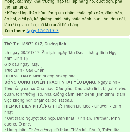
móng, cắt may, khai trương, nạp tài, lấp hang hố, quét dọn, phá
thổ, an táng.
* Kiêng: Họp thân hữu, lên quan nhậm chức, gặp dân, đính hôn,
ăn hỏi, cưới gả, kê giường, mời thầy chữa bệnh, sửa kho, đan dệt,
lập ước giao dịch, mở kho xuất tiền hàng.
Ngày 17/07/1917
.
Xem thêm:
Thứ Tư, 18/07/1917, Dương lịch
Là ngày 30/5/1917, Âm lịch (ngày Tân Dậu - tháng Bính Ngọ -
năm Đinh Tị)
Giờ đầu ngày: Mậu Tí
Trực Bình - Sao Chẩn
Minh đường hoàng đạo
HOÀNG ĐẠO:
Ngày Bình -
ĐỔNG CÔNG TUYỂN TRẠCH NHẬT YẾU DỤNG:
Tiểu hồng sa, có Chu tước, Câu giảo, Đáo châu tinh, bị gọi vì việc
quan, tổn trưởng, sơ, nhà xuống cảnh lênh đênh (linh đình), trăm
việc không nên phạm cái đó, rất xấu.
Thạch lựu Mộc - Chuyên - Bình
HIỆP KỶ BIỆN PHƯƠNG THƯ:
nhật
* Cát thần: Nguyệt đức hợp, Dân nhật, Kính an, Trừ thần, Minh
đường, Ô phệ.
* Hung thần: Thiên cương. riử thần, Thiên lại, Chí tử, Thiên tặc,