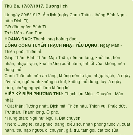
Thứ Ba, 17/07/1917, Dương lịch
Là ngày 29/5/1917, Âm lịch (ngày Canh Thân - tháng Bính Ngọ -
năm Đinh Tị)
Giờ đầu ngày: Bính Tí
Trực Mãn - Sao Dực
Thanh long hoàng đạo
HOÀNG ĐẠO:
Ngày Mãn -
ĐỔNG CÔNG TUYỂN TRẠCH NHẬT YẾU DỤNG:
Thiên phú, Thiên hỉ.
Giáp Thân, Bính Thân, Mậu Thân, nên an táng, khởi tạo, hôn
nhân, nhập trạch, khai trương xuất hành, thì tốt vừa, không nên
động thổ.
Canh Thân chỉ nên an táng, không nên tu tạo, nhập trạch, là ngày
tây trầm, ngũ hành không có khí, không thể dùng, tuy là ngày
táng, nhưng nguyệt lệnh không lợi.
Thạch lựu Mộc - Chuyên - Mãn
HIỆP KỶ BIỆN PHƯƠNG THƯ:
nhật
* Cát thần: Tướng nhật, Dịch mã, Thiên hậu, Thiên vu, Phúc đức,
Trừ thần, Thanh long, Ô phệ.
* Hung thần: Ngũ hư, Ngũ li, Bát chuyên.
* Nên: Cúng tế, cầu phúc. dâng, biểu sớ, nhận phong tước vị, xuất
hành, thu nạp người, di chuyển, giải trừ, tắm gội, cắt tóc sửa