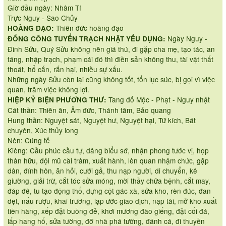
Giờ đầu ngày: Nhâm Tí
Trực Nguy - Sao Chủy
Thiên đức hoàng đạo
HOÀNG ĐẠO:
Ngày Nguy -
ĐỔNG CÔNG TUYỂN TRẠCH NHẬT YẾU DỤNG:
Đinh Sửu, Quý Sửu không nên giá thú, đi gặp cha mẹ, tạo tác, an
táng, nhập trạch, phạm cái đó thì điền sản không thu, tài vật thất
thoát, hổ cắn, rắn hại, nhiều sự xấu.
Những ngày Sửu còn lại cũng không tốt, tổn lục súc, bị gọi vì việc
quan, trăm việc không lợi.
Tang đố Mộc - Phạt - Nguy nhật
HIỆP KỶ BIỆN PHƯƠNG THƯ:
Cát thần: Thiên ân, Âm đức, Thánh tâm, Bảo quang
Hung thần: Nguyệt sát, Nguyệt hư, Nguyệt hại, Tứ kích, Bát
chuyên, Xúc thủy long
Nên: Cúng tế
Kiêng: Cầu phúc cầu tự, dâng biểu sớ, nhận phong tước vị, họp
thân hữu, đội mũ cài trâm, xuất hành, lên quan nhậm chức, gặp
dân, đính hôn, ăn hỏi, cưới gả, thu nạp người, di chuyển, kê
giường, giải trừ, cắt tóc sửa móng, mời thầy chữa bệnh, cắt may,
đáp đê, tu tạo động thổ, dựng cột gác xà, sửa kho, rèn đúc, đan
dệt, nấu rượu, khai trương, lập ước giao dịch, nạp tài, mở kho xuất
tiền hàng, xếp đặt buồng đẻ, khơi mương đào giếng, đặt cối đá,
lấp hang hố, sửa tường, đỡ nhà phá tường, đánh cá, đi thuyền