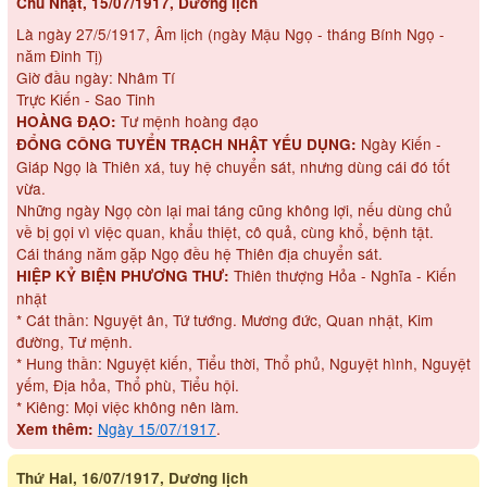
Chủ Nhật, 15/07/1917, Dương lịch
Là ngày 27/5/1917, Âm lịch (ngày Mậu Ngọ - tháng Bính Ngọ -
năm Đinh Tị)
Giờ đầu ngày: Nhâm Tí
Trực Kiến - Sao Tinh
Tư mệnh hoàng đạo
HOÀNG ĐẠO:
Ngày Kiến -
ĐỔNG CÔNG TUYỂN TRẠCH NHẬT YẾU DỤNG:
Giáp Ngọ là Thiên xá, tuy hệ chuyển sát, nhưng dùng cái đó tốt
vừa.
Những ngày Ngọ còn lại mai táng cũng không lợi, nếu dùng chủ
về bị gọi vì việc quan, khẩu thiệt, cô quả, cùng khổ, bệnh tật.
Cái tháng năm gặp Ngọ đều hệ Thiên địa chuyển sát.
Thiên thượng Hỏa - Nghĩa - Kiến
HIỆP KỶ BIỆN PHƯƠNG THƯ:
nhật
* Cát thần: Nguyệt ân, Tứ tướng. Mương đức, Quan nhật, Kim
đường, Tư mệnh.
* Hung thần: Nguyệt kiến, Tiểu thời, Thổ phủ, Nguyệt hình, Nguyệt
yếm, Địa hỏa, Thổ phù, Tiểu hội.
* Kiêng: Mọi việc không nên làm.
Ngày 15/07/1917
.
Xem thêm:
Thứ Hai, 16/07/1917, Dương lịch