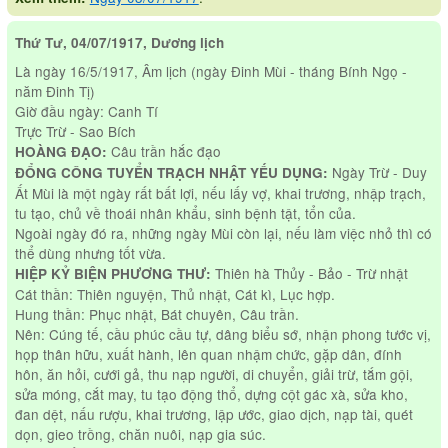
Thứ Tư, 04/07/1917, Dương lịch
Là ngày 16/5/1917, Âm lịch (ngày Đinh Mùi - tháng Bính Ngọ -
năm Đinh Tị)
Giờ đầu ngày: Canh Tí
Trực Trừ - Sao Bích
Câu trần hắc đạo
HOÀNG ĐẠO:
Ngày Trừ - Duy
ĐỔNG CÔNG TUYỂN TRẠCH NHẬT YẾU DỤNG:
Ất Mùi là một ngày rất bất lợi, nếu lấy vợ, khai trương, nhập trạch,
tu tạo, chủ về thoái nhân khẩu, sinh bệnh tật, tổn của.
Ngoài ngày đó ra, những ngày Mùi còn lại, nếu làm việc nhỏ thì có
thể dùng nhưng tốt vừa.
Thiên hà Thủy - Bảo - Trừ nhật
HIỆP KỶ BIỆN PHƯƠNG THƯ:
Cát thần: Thiên nguyện, Thủ nhật, Cát kì, Lục hợp.
Hung thần: Phục nhật, Bát chuyên, Câu trần.
Nên: Cúng tế, cầu phúc cầu tự, dâng biểu sớ, nhận phong tước vị,
họp thân hữu, xuất hành, lên quan nhậm chức, gặp dân, đính
hôn, ăn hỏi, cưới gả, thu nạp người, di chuyển, giải trừ, tắm gội,
sửa móng, cắt may, tu tạo động thổ, dựng cột gác xà, sửa kho,
đan dệt, nấu rượu, khai trương, lập ước, giao dịch, nạp tài, quét
dọn, gieo trồng, chăn nuôi, nạp gia súc.