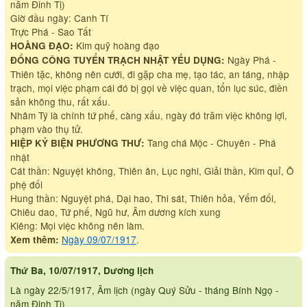
năm Đinh Tị)
Giờ đầu ngày: Canh Tí
Trực Phá - Sao Tất
Kim quỹ hoàng đạo
HOÀNG ĐẠO:
Ngày Phá -
ĐỔNG CÔNG TUYỂN TRẠCH NHẬT YẾU DỤNG:
Thiên tặc, không nên cưới, đi gặp cha mẹ, tạo tác, an táng, nhập
trạch, mọi việc phạm cái đó bị gọi về việc quan, tổn lục súc, điền
sản không thu, rất xấu.
Nhâm Tý là chính tứ phế, càng xấu, ngày đó trăm việc không lợi,
phạm vào thụ tử.
Tang chá Mộc - Chuyên - Phá
HIỆP KỶ BIỆN PHƯƠNG THƯ:
nhật
Cát thần: Nguyệt không, Thiên ân, Lục nghi, Giải thần, Kim quỉ, Ô
phệ đối
Hung thần: Nguyệt phá, Dại hao, Thi sát, Thiên hỏa, Yếm đối,
Chiêu dao, Tứ phế, Ngũ hư, Âm dương kích xung
Kiêng: Mọi việc không nên làm.
Ngày 09/07/1917
.
Xem thêm:
Thứ Ba, 10/07/1917, Dương lịch
Là ngày 22/5/1917, Âm lịch (ngày Quý Sửu - tháng Bính Ngọ -
năm Đinh Tị)