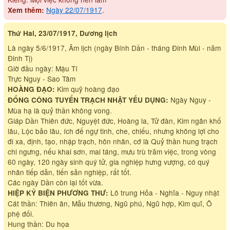
Ngày 22/07/1917
.
Xem thêm:
Thứ Hai, 23/07/1917, Dương lịch
Là ngày 5/6/1917, Âm lịch (ngày Bính Dần - tháng Đinh Mùi - năm
Đinh Tị)
Giờ đầu ngày: Mậu Tí
Trực Nguy - Sao Tâm
Kim quỹ hoàng đạo
HOÀNG ĐẠO:
Ngày Nguy -
ĐỔNG CÔNG TUYỂN TRẠCH NHẬT YẾU DỤNG:
Mùa hạ là quỷ thần không vong.
Giáp Dần Thiên đức, Nguyệt đức, Hoàng la, Tử đàn, Kim ngân khố
lâu, Lộc bảo lâu, ích đế ngự tinh, che, chiếu, nhưng không lợi cho
đi xa, định, tạo, nhập trạch, hôn nhân, cớ là Quỷ thần hung trạch
chi ngưng, nếu khai sơn, mai táng, mưu trù trăm việc, trong vòng
60 ngày, 120 ngày sinh quý tử, gia nghiệp hưng vượng, có quý
nhân tiếp dẫn, tiến sản nghiệp, rất tốt.
Các ngày Dần còn lại tốt vừa.
Lô trung Hỏa - Nghĩa - Nguy nhật
HIỆP KỶ BIỆN PHƯƠNG THƯ:
Cát thần: Thiên ân, Mẫu thương, Ngũ phú, Ngũ hợp, Kim quĩ, Ô
phệ đối.
Hung thần: Du họa