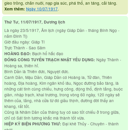
gieo trồng, chăn nuôi, nạp gia súc, phá thổ, an táng, cải táng.
Ngày 10/07/1917
.
Xem thêm:
Thứ Tư, 11/07/1917, Dương lịch
Là ngày 23/5/1917, Âm lịch (ngày Giáp Dần - tháng Bính Ngọ -
năm Đinh Tị)
Giờ đầu ngày: Giáp Tí
Trực Thành - Sao Sâm
Bạch hổ hắc đạo
HOÀNG ĐẠO:
Ngày Thành -
ĐỔNG CÔNG TUYỂN TRẠCH NHẬT YẾU DỤNG:
Hoàng sa, thiên hỉ.
Bính Dần là Thiên đức, Nguyệt đức.
Canh Dần, Mậu Dần, Giáp Dần có Hoàng la, Tử đàn, Thiên
hoàng, Địa hoàng, Kim ngân khố lâu, Ngọc đường bảo tàng, là
những cát tinh cùng chiếu, hưng công, động thổ, định tảng, buộc
giàn, nhập trạch, khai trương, trong vòng 60 ngày, 120 ngày sẽ
thêm của, tăng, nhà cửa từ đó giầu thịnh, đường đời thấy an
khang, rất tốt.
Cũng là Nhâm Dần của tháng tuy có sao tốt chiếu ở trong giữa,
chỉ có Sát tinh tương khắc mà thành tốt vừa.
Đại khê Thủy - Chuyên - thành
HIỆP KỶ BIỆN PHƯƠNG THƯ:
nhật