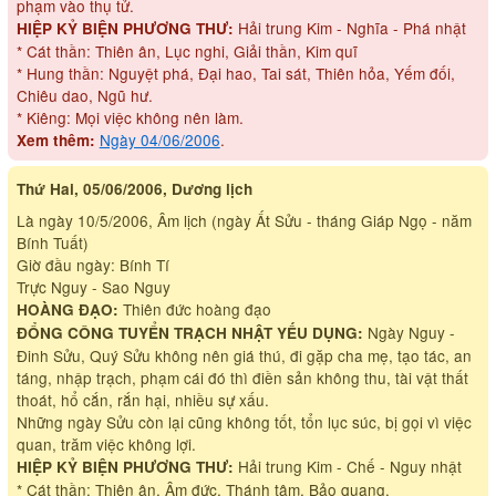
phạm vào thụ tử.
Hải trung Kim - Nghĩa - Phá nhật
HIỆP KỶ BIỆN PHƯƠNG THƯ:
* Cát thần: Thiên ân, Lục nghi, Giải thần, Kim quĩ
* Hung thần: Nguyệt phá, Đại hao, Tai sát, Thiên hỏa, Yếm đối,
Chiêu dao, Ngũ hư.
* Kiêng: Mọi việc không nên làm.
Ngày 04/06/2006
.
Xem thêm:
Thứ Hai, 05/06/2006, Dương lịch
Là ngày 10/5/2006, Âm lịch (ngày Ất Sửu - tháng Giáp Ngọ - năm
Bính Tuất)
Giờ đầu ngày: Bính Tí
Trực Nguy - Sao Nguy
Thiên đức hoàng đạo
HOÀNG ĐẠO:
Ngày Nguy -
ĐỔNG CÔNG TUYỂN TRẠCH NHẬT YẾU DỤNG:
Đinh Sửu, Quý Sửu không nên giá thú, đi gặp cha mẹ, tạo tác, an
táng, nhập trạch, phạm cái đó thì điền sản không thu, tài vật thất
thoát, hổ cắn, rắn hại, nhiều sự xấu.
Những ngày Sửu còn lại cũng không tốt, tổn lục súc, bị gọi vì việc
quan, trăm việc không lợi.
Hải trung Kim - Chế - Nguy nhật
HIỆP KỶ BIỆN PHƯƠNG THƯ:
* Cát thần: Thiên ân, Âm đức, Thánh tâm, Bảo quang.