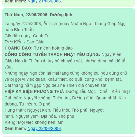
Ngày 21/06/2006
.
Xem thêm:
Thứ Năm, 22/06/2006, Dương lịch
Là ngày 27/5/2006, Âm lịch (ngày Nhâm Ngọ - tháng Giáp Ngọ -
năm Bính Tuất)
Giờ đầu ngày: Canh Tí
Trực Kiến - Sao Giác
Tư mệnh hoàng đạo
HOÀNG ĐẠO:
Ngày Kiến -
ĐỔNG CÔNG TUYỂN TRẠCH NHẬT YẾU DỤNG:
Giáp Ngọ là Thiên xá, tuy hệ chuyển sát, nhưng dùng cái đó tốt
vừa.
Những ngày Ngọ còn lại mai táng cũng không lợi, nếu dùng chủ
về bị gọi vì việc quan, khẩu thiệt, cô quả, cùng khổ, bệnh tật.
Cái tháng năm gặp Ngọ đều hệ Thiên địa chuyển sát.
Dương liễu Mộc - Chế - Kiến nhật
HIỆP KỶ BIỆN PHƯƠNG THƯ:
Cát thần: Nguyệt không, Thiên ân, Dương đức, Quan nhật, Kim
đường, Tư mệnh, Ô phệ.
Hung thần: Nguyệt kiến, Tiểu thời, Thổ phủ, Nguyệt
hình, Nguyệt yếm, Địa hỏa, Thổ phù.
Kiêng: Mọi việc không nên làm.
Ngày 22/06/2006
.
Xem thêm: