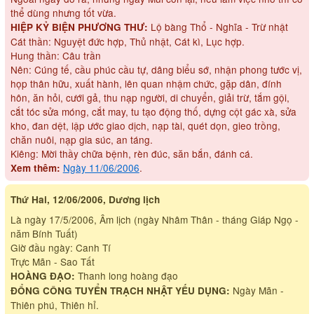
thể dùng nhưng tốt vừa.
Lộ bàng Thổ - Nghĩa - Trừ nhật
HIỆP KỶ BIỆN PHƯƠNG THƯ:
Cát thần: Nguyệt đức hợp, Thủ nhật, Cát kì, Lục hợp.
Hung thần: Câu trần
Nên: Cúng tế, cầu phúc cầu tự, dâng biểu sớ, nhận phong tước vị,
họp thân hữu, xuất hành, lên quan nhậm chức, gặp dân, đính
hôn, ăn hỏi, cưới gả, thu nạp người, di chuyển, giải trừ, tắm gội,
cắt tóc sửa móng, cắt may, tu tạo động thố, dựng cột gác xà, sửa
kho, đan dệt, lập ước giao dịch, nạp tài, quét dọn, gieo trồng,
chăn nuôi, nạp gia súc, an táng.
Kiêng: Mời thầy chữa bệnh, rèn đúc, săn bắn, đánh cá.
Ngày 11/06/2006
.
Xem thêm:
Thứ Hai, 12/06/2006, Dương lịch
Là ngày 17/5/2006, Âm lịch (ngày Nhâm Thân - tháng Giáp Ngọ -
năm Bính Tuất)
Giờ đầu ngày: Canh Tí
Trực Mãn - Sao Tất
Thanh long hoàng đạo
HOÀNG ĐẠO:
Ngày Mãn -
ĐỔNG CÔNG TUYỂN TRẠCH NHẬT YẾU DỤNG:
Thiên phú, Thiên hỉ.