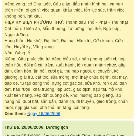
Vãng vong, có Chu tước, Câu giảo, tiểu nhân hình hại, vạ nạn
triền miên, bị gọi vì việc quan, khẩu thiệt, tổn lục súc, trăm việc
không nên, rất xấu.
Thành đầu Thổ - Phạt - Thu nhật
HIỆP KỶ BIỆN PHƯƠNG THƯ:
Cát thần: Thiên ân, Mẫu thương, Tứ tướng, Tục thế, Ngũ hợp,
Ngọc đường.
Hung thần: Hà khôi, Đại thời, Đại bại, Hàm trì, Cửu khảm, Cửu
tiêu, Huyết kỵ, Vãng vong.
Nên: Cúng tế.
Kiêng: Cầu phúc cầu tự, dâng biểu sớ, nhận phong tước vị, họp
thân hữu, đội mũ cài trâm, xuất hành, lên quan nhậm chức, gặp
dân, đính hôn, ăn hỏi, cưới gả, thu nạp người, di chuyển, kê
giường, giải trừ, cắt tóc, sửa móng, mời thầy chữa bệnh, cắt may,
đắp đê, tu tạo động thổ, dựng cột gác xà, sửa kho, rèn đúc, đan
dệt, nấu rượu, khai trương, lập ước, giao dịch, nạp tài, mở kho
xuất tiền hàng, xếp đặt buồng đẻ, khơi mương đào giếng, lấp
hang hố, đuổi bắt, săn bắn, đánh cá, đi thuyền, gieo trồng, chăn
nuôi, nạp gia súc, phá thổ, an táng, cải táng.
Ngày 19/06/2006
.
Xem thêm:
Thứ Ba, 20/06/2006, Dương lịch
Là ngày 25/5/2006, Âm lịch (ngày Canh Thìn - tháng Giáp Ngọ -