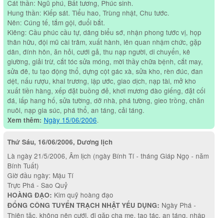
Cát thần: Ngũ phú, Bất tương, Phúc sinh.
Hung thần: Kiếp sát. Tiểu hao, Trùng nhật, Chu tước.
Nên: Cúng tế, tắm gội, đuổi bắt.
Kiêng: Cầu phúc cầu tự, dâng biểu sớ, nhận phong tước vị, họp
thân hữu, đội mũ cài trâm, xuất hành, lên quan nhậm chức, gặp
dân, đính hôn, ăn hỏi, cưới gả, thu nạp người, di chuyển, kê
giường, giải trừ, cắt tóc sửa móng, mời thầy chữa bệnh, cắt may,
sửa đê, tu tạo động thổ, dựng cột gác xà, sửa kho, rèn đúc, đan
dệt, nấu rượu, khai trương, lập ước, giao dịch, nạp tài, mở kho
xuất tiền hàng, xếp đặt buồng đẻ, khơi mương đào giếng, đặt cối
đá, lấp hang hố, sửa tường, dỡ nhà, phá tường, gieo trồng, chăn
nuôi, nạp gia súc, phá thổ, an táng, cải táng.
Ngày 15/06/2006
.
Xem thêm:
Thứ Sáu, 16/06/2006, Dương lịch
Là ngày 21/5/2006, Âm lịch (ngày Bính Tí - tháng Giáp Ngọ - năm
Bính Tuất)
Giờ đầu ngày: Mậu Tí
Trực Phá - Sao Quỷ
Kim quỹ hoàng đạo
HOÀNG ĐẠO:
Ngày Phá -
ĐỔNG CÔNG TUYỂN TRẠCH NHẬT YẾU DỤNG:
Thiên tặc, không nên cưới, đi gặp cha mẹ, tạo tác, an táng, nhập