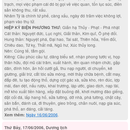
trạch, mọi việc phạm cái đó bị gọi về việc quan, tổn lục súc, điền
sản không thu, rất xấu.
Nhâm Tý là chính tứ phế, càng xấu, ngày đó trăm việc không lợi,
phạm vào thụ tử.
Giản hạ Thủy - Phạt - Phá nhật
HIỆP KỶ BIỆN PHƯƠNG THƯ:
Cát thần: Nguyệt đức, Lục nghi, Giải thần, Kim quĩ, Ô phệ đối.
Hung thần: Nguyệt phá, Đại hao, Tai sát, Thiên hỏa, Yếm đối,
Chiêu dao, Tứ kỵ, Thất mã, Ngũ hư, Xúc thủy long.
Nên: Cúng tế, tắm gội.
Kiêng: Cầu phúc cầu tự, dâng biểu sớ, nhận phong tước vị, họp
thân hữu, đội mũ cài trâm, xuất hành, lên quan nhậm chức, gặp
dân, đính hôn, ăn hỏi cưới gả, thu nạp người, di chuyển, kê
giường, giải trừ, cắt tóc sửa móng, mời thầy chữa bệnh, cắt may,
đắp đê, tu tạo động thổ, dựng cột gác xà, sửa kho, rèn đúc, lợp
mái, đan dệt, nấu rượu, khai trương, lập ước, giao dịch, nạp tài,
mở kho xuất tiền hàng, xếp đặt buồng đẻ, khơi mương đào giếng,
đặt cối đá, lấp hang hố, sửa tường, dỡ nhà, phá tường, chặt cây,
săn bắn, đánh cá, đi thuyền, gieo trồng, chăn nuôi, nạp gia súc,
phá thổ, an đáng, cải táng.
Ngày 16/06/2006
.
Xem thêm:
Thứ Bảy, 17/06/2006, Dương lịch