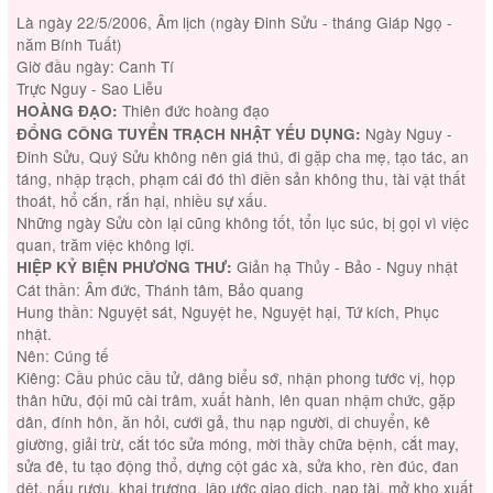
Là ngày 22/5/2006, Âm lịch (ngày Đinh Sửu - tháng Giáp Ngọ -
năm Bính Tuất)
Giờ đầu ngày: Canh Tí
Trực Nguy - Sao Liễu
Thiên đức hoàng đạo
HOÀNG ĐẠO:
Ngày Nguy -
ĐỔNG CÔNG TUYỂN TRẠCH NHẬT YẾU DỤNG:
Đinh Sửu, Quý Sửu không nên giá thú, đi gặp cha mẹ, tạo tác, an
táng, nhập trạch, phạm cái đó thì điền sản không thu, tài vật thất
thoát, hổ cắn, rắn hại, nhiều sự xấu.
Những ngày Sửu còn lại cũng không tốt, tổn lục súc, bị gọi vì việc
quan, trăm việc không lợi.
Giản hạ Thủy - Bảo - Nguy nhật
HIỆP KỶ BIỆN PHƯƠNG THƯ:
Cát thần: Âm đức, Thánh tâm, Bảo quang
Hung thần: Nguyệt sát, Nguyệt he, Nguyệt hại, Tứ kích, Phục
nhật.
Nên: Cúng tế
Kiêng: Cầu phúc cầu tử, dâng biểu sớ, nhận phong tước vị, họp
thân hữu, đội mũ cài trâm, xuất hành, lên quan nhậm chức, gặp
dân, đính hôn, ăn hỏi, cưới gả, thu nạp người, di chuyển, kê
giường, giải trừ, cắt tóc sửa móng, mời thầy chữa bệnh, cắt may,
sửa đê, tu tạo động thổ, dựng cột gác xà, sửa kho, rèn đúc, đan
dệt, nấu rượu, khai trương, lập ước giao dịch, nạp tài, mở kho xuất