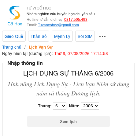
TỬ VI CỔ HỌC
Nhóm nghiên cứu huyền học chuyên sâu.
Hotline tư vấn dịch vụ:
0817.505.493
.
Email:
Tuvancohoc@gmail.com
.
Gieo Quẻ
Thần Số
Mệnh Lý
Bói SIM
Trang chủ
Lịch Vạn Sự
Ngày hiện tại (dương lịch):
Thứ 6, 07/08/2026 17:14:59
Nhập thông tin
LỊCH DỤNG SỰ THÁNG 6/2006
Tính năng Lịch Dụng Sự - Lịch Vạn Niên sử dụng
năm và tháng Dương lịch.
Tháng:
Năm: