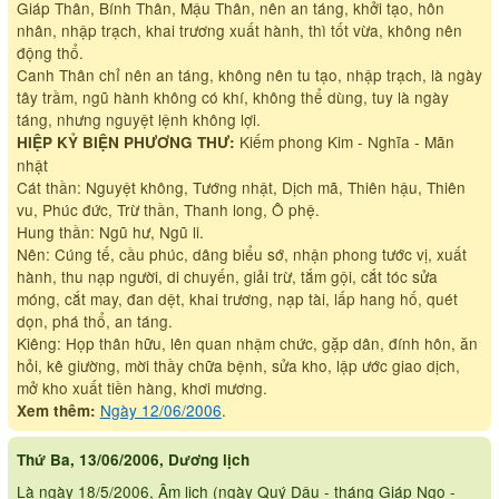
Giáp Thân, Bính Thân, Mậu Thân, nên an táng, khởi tạo, hôn
nhân, nhập trạch, khai trương xuất hành, thì tốt vừa, không nên
động thổ.
Canh Thân chỉ nên an táng, không nên tu tạo, nhập trạch, là ngày
tây trầm, ngũ hành không có khí, không thể dùng, tuy là ngày
táng, nhưng nguyệt lệnh không lợi.
Kiếm phong Kim - Nghĩa - Mãn
HIỆP KỶ BIỆN PHƯƠNG THƯ:
nhật
Cát thần: Nguyệt không, Tướng nhật, Dịch mã, Thiên hậu, Thiên
vu, Phúc đức, Trừ thần, Thanh long, Ô phệ.
Hung thần: Ngũ hư, Ngũ li.
Nên: Cúng tế, cầu phúc, dâng biểu sớ, nhận phong tước vị, xuất
hành, thu nạp người, di chuyến, giải trừ, tắm gội, cắt tóc sửa
móng, cắt may, đan dệt, khai trương, nạp tài, lấp hang hố, quét
dọn, phá thổ, an táng.
Kiêng: Họp thân hữu, lên quan nhậm chức, gặp dân, đính hôn, ăn
hỏi, kê giường, mời thầy chữa bệnh, sửa kho, lập ước giao dịch,
mở kho xuất tiền hàng, khơi mương.
Ngày 12/06/2006
.
Xem thêm:
Thứ Ba, 13/06/2006, Dương lịch
Là ngày 18/5/2006, Âm lịch (ngày Quý Dậu - tháng Giáp Ngọ -