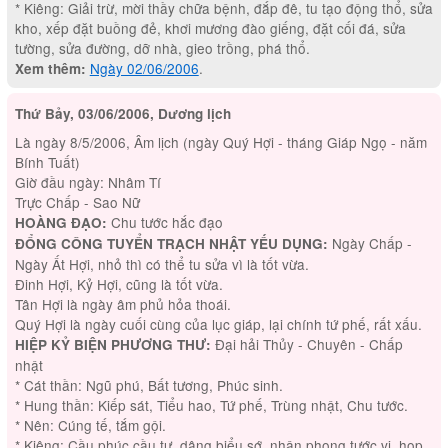
* Kiêng: Giải trừ, mời thầy chữa bệnh, đắp đê, tu tạo động thổ, sửa
kho, xếp đặt buồng đẻ, khơi mương đào giếng, đặt cối đá, sửa
tường, sửa đường, dỡ nhà, gieo trồng, phá thổ.
Ngày 02/06/2006
.
Xem thêm:
Thứ Bảy, 03/06/2006, Dương lịch
Là ngày 8/5/2006, Âm lịch (ngày Quý Hợi - tháng Giáp Ngọ - năm
Bính Tuất)
Giờ đầu ngày: Nhâm Tí
Trực Chấp - Sao Nữ
Chu tước hắc đạo
HOÀNG ĐẠO:
Ngày Chấp -
ĐỔNG CÔNG TUYỂN TRẠCH NHẬT YẾU DỤNG:
Ngày Ất Hợi, nhỏ thì có thể tu sửa vì là tốt vừa.
Đinh Hợi, Kỷ Hợi, cũng là tốt vừa.
Tân Hợi là ngày âm phủ hỏa thoái.
Quý Hợi là ngày cuối cùng của lục giáp, lại chính tứ phế, rất xấu.
Đại hải Thủy - Chuyên - Chấp
HIỆP KỶ BIỆN PHƯƠNG THƯ:
nhật
* Cát thần: Ngũ phú, Bất tương, Phúc sinh.
* Hung thần: Kiếp sát, Tiểu hao, Tứ phế, Trùng nhật, Chu tước.
* Nên: Cúng tế, tắm gội.
* Kiêng: Cầu phúc cầu tự, dâng biểu sớ, nhận phong tước vị, họp