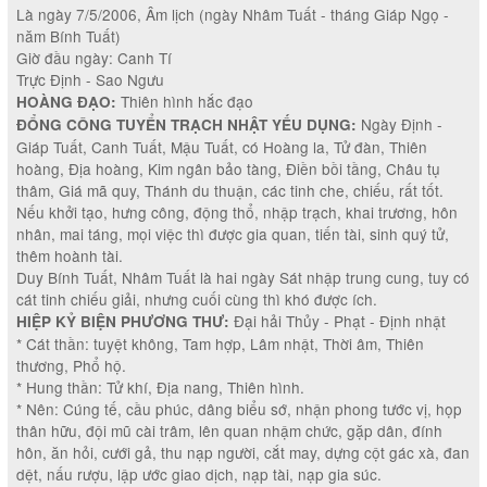
Là ngày 7/5/2006, Âm lịch (ngày Nhâm Tuất - tháng Giáp Ngọ -
năm Bính Tuất)
Giờ đầu ngày: Canh Tí
Trực Định - Sao Ngưu
Thiên hình hắc đạo
HOÀNG ĐẠO:
Ngày Định -
ĐỔNG CÔNG TUYỂN TRẠCH NHẬT YẾU DỤNG:
Giáp Tuất, Canh Tuất, Mậu Tuất, có Hoàng la, Tử đàn, Thiên
hoàng, Địa hoàng, Kim ngân bảo tàng, Điền bồi tầng, Châu tụ
thâm, Giá mã quy, Thánh du thuận, các tinh che, chiếu, rất tốt.
Nếu khởi tạo, hưng công, động thổ, nhập trạch, khai trương, hôn
nhân, mai táng, mọi việc thì được gia quan, tiến tài, sinh quý tử,
thêm hoành tài.
Duy Bính Tuất, Nhâm Tuất là hai ngày Sát nhập trung cung, tuy có
cát tinh chiếu giải, nhưng cuối cùng thì khó được ích.
Đại hải Thủy - Phạt - Định nhật
HIỆP KỶ BIỆN PHƯƠNG THƯ:
* Cát thần: tuyệt không, Tam hợp, Lâm nhật, Thời âm, Thiên
thương, Phổ hộ.
* Hung thần: Tử khí, Địa nang, Thiên hình.
* Nên: Cúng tế, cầu phúc, dâng biểu sớ, nhận phong tước vị, họp
thân hữu, đội mũ cài trâm, lên quan nhậm chức, gặp dân, đính
hôn, ăn hỏi, cưới gả, thu nạp người, cắt may, dựng cột gác xà, đan
dệt, nấu rượu, lập ước giao dịch, nạp tài, nạp gia súc.