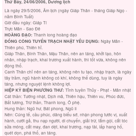
Thứ Bảy, 24/06/2006, Dương lịch
Là ngày 29/5/2006, Âm lịch (ngày Giáp Thân - tháng Giáp Ngọ -
năm Bính Tuất)
Giờ đầu ngày: Giáp Tí
Trực Mãn - Sao Đê
Thanh long hoàng đạo
HOÀNG ĐẠO:
Ngày Mãn -
ĐỔNG CÔNG TUYỂN TRẠCH NHẬT YẾU DỤNG:
Thiên phú, Thiên hỉ.
Giáp Thân, Bính Thân, Mậu Thân, nên an táng, khởi tạo, hôn
nhân, nhập trạch, khai trương xuất hành, thì tốt vừa, không nên
động thổ.
Canh Thân chỉ nên an táng, không nên tu tạo, nhập trạch, là ngày
tây trầm, ngũ hành không có khí, không thể dùng, tuy là ngày
táng, nhưng nguyệt lệnh không lợi.
Tỉnh tuyền Thủy - Phạt - Mãn nhật
HIỆP KỶ BIỆN PHƯƠNG THƯ:
Cát thần: Tướng nhật, Dịch mã, Thiên hậu, Thiên vu, Phúc đức,
Bất tương, Trừ thần, Thanh long, Ô phệ.
Hung thần: Ngũ hư, Bát phong, Ngũ li
Nên: Cúng tế, cầu phúc, dâng biểu sớ, nhận phong tước vị, xuất
hành, cưới gả, thu nạp người, di chuyển, giải trừ, tắm gội, cắt tóc
sửa móng, cắt may, đan dệt, khai trương, nạp tài, lấp hang hố,
quét dọn, phá thổ, an táng.