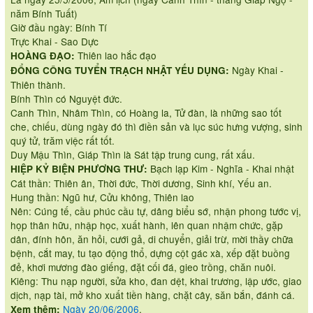
năm Bính Tuất)
Giờ đầu ngày: Bính Tí
Trực Khai - Sao Dực
Thiên lao hắc đạo
HOÀNG ĐẠO:
Ngày Khai -
ĐỔNG CÔNG TUYỂN TRẠCH NHẬT YẾU DỤNG:
Thiên thành.
Bính Thìn có Nguyệt đức.
Canh Thìn, Nhâm Thìn, có Hoàng la, Tử đàn, là những sao tốt
che, chiếu, dùng ngày đó thì điền sản và lục súc hưng vượng, sinh
quý tử, trăm việc rất tốt.
Duy Mậu Thìn, Giáp Thìn là Sát tập trung cung, rất xấu.
Bạch lạp Kim - Nghĩa - Khai nhật
HIỆP KỶ BIỆN PHƯƠNG THƯ:
Cát thần: Thiên ân, Thời đức, Thời dương, Sinh khí, Yếu an.
Hung thần: Ngũ hư, Cửu không, Thiên lao
Nên: Cúng tế, cầu phúc cầu tự, dâng biểu sớ, nhận phong tước vị,
họp thân hữu, nhập học, xuất hành, lên quan nhậm chức, gặp
dân, đính hôn, ăn hỏi, cưới gả, di chuyển, giải trừ, mời thầy chữa
bệnh, cắt may, tu tạo động thổ, dựng cột gác xà, xếp đặt buồng
đẻ, khơi mương đào giếng, đặt cối đá, gieo trồng, chăn nuôi.
Kiêng: Thu nạp người, sửa kho, đan dệt, khai trương, lập ước, giao
dịch, nạp tài, mở kho xuất tiền hàng, chặt cây, săn bắn, đánh cá.
Ngày 20/06/2006
.
Xem thêm: