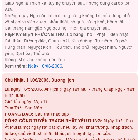
Giáp Ngọ là Thiên xá, tuy hệ chuyển sát, nhưng dùng cái đó tốt
vừa.
Những ngày Ngọ còn lại mai táng cũng không lợi, nếu dùng chủ
về bị gọi vì việc quan, khẩu thiệt, cô quả, cùng khổ, bệnh tật.
Cái tháng năm gặp Ngọ đều hệ Thiên địa chuyển sát.
Lộ bàng Thổ - Phạt - Kiến nhật
HIỆP KỶ BIỆN PHƯƠNG THƯ:
Cát thần: Dương đức, Quan nhật, Kim đường, Tư mệnh, Ô phệ.
Hung thần: Nguyệt kiến, Tiểu thời, Thổ phủ, Nguyệt hình, Nguyệt
yếm, Địa hỏa, Thổ phù.
Kiêng: Mọi việc không nên làm
Ngày 10/06/2006
.
Xem thêm:
Chủ Nhật, 11/06/2006, Dương lịch
Là ngày 16/5/2006, Âm lịch (ngày Tân Mùi - tháng Giáp Ngọ - năm
Bính Tuất)
Giờ đầu ngày: Mậu Tí
Trực Trừ - Sao Mão
Câu trần hắc đạo
HOÀNG ĐẠO:
Ngày Trừ - Duy
ĐỔNG CÔNG TUYỂN TRẠCH NHẬT YẾU DỤNG:
Ất Mùi là một ngày rất bất lợi, nếu lấy vợ, khai trương, nhập trạch,
tu tạo, chủ về thoái nhân khẩu, sinh bệnh tật, tổn của.
Ngoài ngày đó ra, những ngày Mùi còn lại, nếu làm việc nhỏ thì có