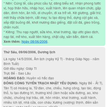
* Nên: Cúng tế, cầu phúc cầu tự, dâng biểu sớ, nhận phong tước
vị, họp thân hữu, nhập học, xuất hành, lên quan nhậm chức, gặp
dân, đính hôn, ăn hỏi, di chuyển, đi xa trở về. Kê giường, giải trừ,
mời thầy chữa bệnh, cắt may; tu tạo động thổ, dựng cột gác xà,
xếp đặt buồng đẻ, khơi mương đào giếng, đặt cối đá, gieo trồng,
chăn nuôi.
* Kiêng: Thu nạp người, sửa kho, khai trương, lập ước giao dịch,
nạp tài, mở kho, xuất tiền hàng, chặt cây, săn bắn, đánh cá.
Ngày 08/06/2006
.
Xem thêm:
Thứ Sáu, 09/06/2006, Dương lịch
Là ngày 14/5/2006, Âm lịch (ngày Kỷ Tị - tháng Giáp Ngọ - năm
Bính Tuất)
Giờ đầu ngày: Giáp Tí
Trực Bế - Sao Lâu
Huyền vũ hắc đạo
HOÀNG ĐẠO:
Ngày Bế - Ất Tị,
ĐỔNG CÔNG TUYỂN TRẠCH NHẬT YẾU DỤNG:
Tân Tị có Hoàng la, Tử đàn, che, chiếu, hưng công, tạo tác, động
thổ, tu tạo đường trì, thương khố (làm hoặc sửa đường, ao, kho
chứa), chuồng trại trâu, dê, hôn nhân, khai trương, xuất hành,
nhiều ích lợi, nhà cửa, con cháu Xương (vượng) thịnh, điền sản