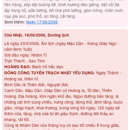
tiền hàng, xếp đặt buồng đẻ, khơi mương đào giếng, đặt cối đá,
lấp hang hố, sửa tường, dỡ nhà phá tường, gieo trồng, chăn nuôi,
nạp gia súc, phá thổ, an táng, cải táng.
Ngày 17/06/2006
.
Xem thêm:
Chủ Nhật, 18/06/2006, Dương lịch
Là ngày 23/5/2006, Âm lịch (ngày Mậu Dần - tháng Giáp Ngọ -
năm Bính Tuất)
Giờ đầu ngày: Nhâm Tí
Trực Thành - Sao Tinh
Bạch hổ hắc đạo
HOÀNG ĐẠO:
Ngày Thành -
ĐỔNG CÔNG TUYỂN TRẠCH NHẬT YẾU DỤNG:
Hoàng sa, thiên hỉ.
Bính Dần là Thiên đức, Nguyệt đức.
Canh Dần, Mậu Dần, Giáp Dần có Hoàng la, Tử đàn, Thiên
hoàng, Địa hoàng, Kim ngân khố lâu, Ngọc đường bảo tàng, là
những cát tinh cùng chiếu, hưng công, động thổ, định tảng, buộc
giàn, nhập trạch, khai trương, trong vòng 60 ngày, 120 ngày sẽ
thêm của, tăng, nhà cửa từ đó giầu thịnh, đường đời thấy an
khang, rất tốt.
Cũng là Nhâm Dần của tháng tuy có sao tốt chiếu ở trong giữa,