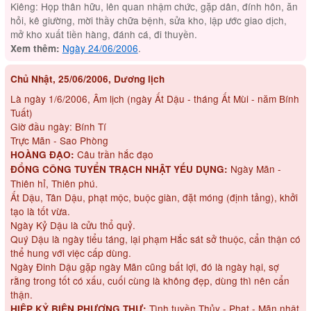
Kiêng: Họp thân hữu, lên quan nhậm chức, gặp dân, đính hôn, ăn
hỏi, kê giường, mời thầy chữa bệnh, sửa kho, lập ước giao dịch,
mở kho xuất tiền hàng, đánh cá, đi thuyền.
Ngày 24/06/2006
.
Xem thêm:
Chủ Nhật, 25/06/2006, Dương lịch
Là ngày 1/6/2006, Âm lịch (ngày Ất Dậu - tháng Ất Mùi - năm Bính
Tuất)
Giờ đầu ngày: Bính Tí
Trực Mãn - Sao Phòng
Câu trần hắc đạo
HOÀNG ĐẠO:
Ngày Mãn -
ĐỔNG CÔNG TUYỂN TRẠCH NHẬT YẾU DỤNG:
Thiên hỉ, Thiên phú.
Ất Dậu, Tân Dậu, phạt mộc, buộc giàn, đặt móng (định tảng), khởi
tạo là tốt vừa.
Ngày Kỷ Dậu là cửu thổ quỷ.
Quý Dậu là ngày tiểu táng, lại phạm Hắc sát sở thuộc, cẩn thận có
thể hung với việc cấp dùng.
Ngày Đinh Dậu gặp ngày Mãn cũng bất lợi, đó là ngày hại, sợ
rằng trong tốt có xấu, cuối cùng là không đẹp, dùng thì nên cẩn
thận.
Tình tuyền Thủy - Phạt - Mãn nhật
HIỆP KỶ BIỆN PHƯƠNG THƯ: