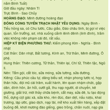
năm Bính Tuất)
Giờ đầu ngày: Nhâm Tí
Trực Bình - Sao Chủy
Minh đường hoàng đạo
HOÀNG ĐẠO:
Ngày Bình -
ĐỔNG CÔNG TUYỂN TRẠCH NHẬT YẾU DỤNG:
Tiểu hồng sa, có Chu tước, Câu giảo, Đáo châu tinh, bị gọi vì việc
quan, tổn trưởng, sơ, nhà xuống cảnh lênh đênh (linh đình), trăm
việc không nên phạm cái đó, rất xấu.
Kiếm phong Kim - Nghĩa - Bình
HIỆP KỶ BIỆN PHƯƠNG THƯ:
nhật
Cát thần: Dân nhật, Bất tương, Kính an, Trừ thần, Minh đường, Ô
phệ.
Hung thần: Thiên cương, Tử thần, Thiên lại, Chí tử, Thiên tặc, Ngũ
li.
Nên: Tắm gội, cắt tóc, sửa móng, sửa tường, sửa đường.
Kiêng: Cầu phúc cầu tự, dâng biểu sớ, nhận phong tước vị, họp
thân hữu, đội mũ cài trâm, xuất hành, lên quan nhậm chức, gặp
dân, đính hôn, ăn hỏi, cưới gả, thu nạp người, di chuyển, kê
giường, giải trừ, mời thầy chữa bệnh, cắt may, sửa đê, tu tạo động
thổ, dựng cột gác xà, sửa kho, rèn đúc, đan dệt, nấu rượu, khai
trương, lập ước, giao dịch, nạp tài, mở kho xuất tiền hàng, xếp đặt
buồng đẻ, khơi mương đào giếng, gieo trồng, chăn nuôi, nạp gia