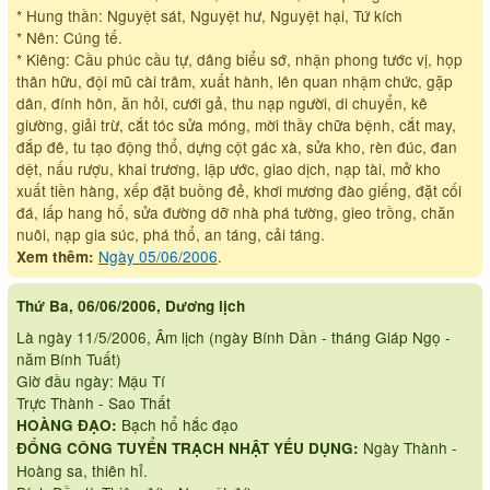
* Hung thần: Nguyệt sát, Nguyệt hư, Nguyệt hại, Tứ kích
* Nên: Cúng tế.
* Kiêng: Cầu phúc cầu tự, dâng biểu sớ, nhận phong tước vị, họp
thân hữu, đội mũ cài trâm, xuất hành, lên quan nhậm chức, gặp
dân, đính hôn, ăn hỏi, cưới gả, thu nạp người, di chuyển, kê
giường, giải trừ, cắt tóc sửa móng, mời thầy chữa bệnh, cắt may,
đắp đê, tu tạo động thổ, dựng cột gác xà, sửa kho, rèn đúc, đan
dệt, nấu rượu, khai trương, lập ước, giao dịch, nạp tài, mở kho
xuất tiền hàng, xếp đặt buồng đẻ, khơi mương đào giếng, đặt cối
đá, lấp hang hố, sửa đường dỡ nhà phá tường, gieo trồng, chăn
nuôi, nạp gia súc, phá thổ, an táng, cải táng.
Ngày 05/06/2006
.
Xem thêm:
Thứ Ba, 06/06/2006, Dương lịch
Là ngày 11/5/2006, Âm lịch (ngày Bính Dần - tháng Giáp Ngọ -
năm Bính Tuất)
Giờ đầu ngày: Mậu Tí
Trực Thành - Sao Thất
Bạch hổ hắc đạo
HOÀNG ĐẠO:
Ngày Thành -
ĐỔNG CÔNG TUYỂN TRẠCH NHẬT YẾU DỤNG:
Hoàng sa, thiên hỉ.