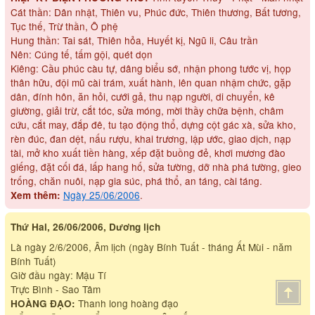
Cát thần: Dân nhật, Thiên vu, Phúc đức, Thiên thương, Bất tương,
Tục thế, Trừ thần, Ô phệ
Hung thần: Tai sát, Thiên hỏa, Huyết kị, Ngũ li, Câu trần
Nên: Cúng tế, tấm gội, quét dọn
Kiêng: Cầu phúc càu tự, dâng biểu sớ, nhận phong tước vị, họp
thân hữu, đội mũ cài trám, xuất hành, lên quan nhậm chức, gặp
dân, đính hôn, ăn hỏi, cưới gả, thu nạp người, di chuyển, kê
giường, giải trừ, cắt tóc, sửa móng, mời thầy chữa bệnh, châm
cứu, cắt may, đắp đê, tu tạo động thổ, dựng cột gác xà, sửa kho,
rèn đúc, đan dệt, nấu rượu, khai trương, lập ước, giao dịch, nạp
tài, mở kho xuất tiền hàng, xếp đặt buồng đẻ, khơi mương đào
giếng, đặt cối đá, lấp hang hố, sửa tường, dỡ nhà phá tường, gieo
trống, chăn nuôi, nạp gia súc, phá thổ, an táng, cài táng.
Ngày 25/06/2006
.
Xem thêm:
Thứ Hai, 26/06/2006, Dương lịch
Là ngày 2/6/2006, Âm lịch (ngày Bính Tuất - tháng Ất Mùi - năm
Bính Tuất)
Giờ đầu ngày: Mậu Tí
Trực Bình - Sao Tâm
Thanh long hoàng đạo
HOÀNG ĐẠO: