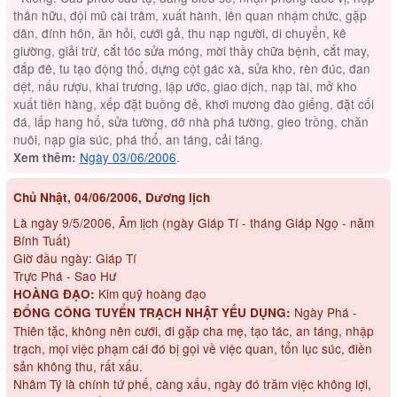
thân hữu, đội mũ cài trâm, xuất hành, lên quan nhậm chức, gặp
dân, đính hôn, ăn hỏi, cưới gả, thu nạp người, di chuyển, kê
giường, giải trừ, cắt tóc sửa móng, mời thầy chữa bệnh, cắt may,
đắp đê, tu tạo động thổ, dựng cột gác xà, sửa kho, rèn đúc, đan
dệt, nấu rượu, khai trương, lập ước, giao dịch, nạp tài, mở kho
xuất tiền hàng, xếp đặt buồng đẻ, khơi mương đào giếng, đặt cối
đá, lấp hang hố, sửa tường, dỡ nhà phá tường, gieo trồng, chăn
nuôi, nạp gia súc, phá thổ, an táng, cải táng.
Ngày 03/06/2006
.
Xem thêm:
Chủ Nhật, 04/06/2006, Dương lịch
Là ngày 9/5/2006, Âm lịch (ngày Giáp Tí - tháng Giáp Ngọ - năm
Bính Tuất)
Giờ đầu ngày: Giáp Tí
Trực Phá - Sao Hư
Kim quỹ hoàng đạo
HOÀNG ĐẠO:
Ngày Phá -
ĐỔNG CÔNG TUYỂN TRẠCH NHẬT YẾU DỤNG:
Thiên tặc, không nên cưới, đi gặp cha mẹ, tạo tác, an táng, nhập
trạch, mọi việc phạm cái đó bị gọi về việc quan, tổn lục súc, điền
sản không thu, rất xấu.
Nhâm Tý là chính tứ phế, càng xấu, ngày đó trăm việc không lợi,