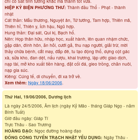
chỉ có Sát tinh tương khắc mà thành tốt vừa.
Thành đầu Thổ - Phạt - thành
HIỆP KỶ BIỆN PHƯƠNG THƯ:
nhật
Cát thần: Mẫu thương, Nguyệt ân, Tứ tướng, Tam hợp, Thiên mã,
Thiên hỉ, Thiên y, Ích hậu, Ngũ hợp.
Hung thần: Đại sát, Qui kị, Bạch hổ.
Nên: Họp thân hữu, nhập học, xuất hành, lên quan nhậm chức,
gặp dân, đính hôn, ăn hỏi, cưới gả, thu nạp người, giải trừ, mời
thầy chữa bệnh, cắt may, đắp đê, tu tạo động thổ, dựng cột gác
xà, sửa kho, đan dệt, nấu rượu, khai trương, lập ước giao dịch,
nạp tài, mở kho xuất tiền hàng, đặt cối đá, gieo trồng, chăn nuôi,
nạp gia súc.
Kiêng: Cúng tế, di chuyển, đi xa trở về.
Ngày 18/06/2006
.
Xem thêm:
Thứ Hai, 19/06/2006, Dương lịch
Là ngày 24/5/2006, Âm lịch (ngày Kỷ Mão - tháng Giáp Ngọ - năm
Bính Tuất)
Giờ đầu ngày: Giáp Tí
Trực Thâu - Sao Trương
Ngọc đường hoàng đạo
HOÀNG ĐẠO:
Ngày Thâu -
ĐỔNG CÔNG TUYỂN TRẠCH NHẬT YẾU DỤNG: