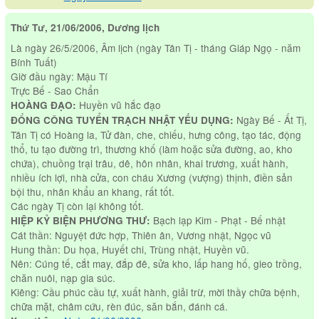
Thứ Tư, 21/06/2006, Dương lịch
Là ngày 26/5/2006, Âm lịch (ngày Tân Tị - tháng Giáp Ngọ - năm
Bính Tuất)
Giờ đầu ngày: Mậu Tí
Trực Bế - Sao Chẩn
Huyền vũ hắc đạo
HOÀNG ĐẠO:
Ngày Bế - Ất Tị,
ĐỔNG CÔNG TUYỂN TRẠCH NHẬT YẾU DỤNG:
Tân Tị có Hoàng la, Tử đàn, che, chiếu, hưng công, tạo tác, động
thổ, tu tạo đường trì, thương khố (làm hoặc sửa đường, ao, kho
chứa), chuồng trại trâu, dê, hôn nhân, khai trương, xuất hành,
nhiều ích lợi, nhà cửa, con cháu Xương (vượng) thịnh, điền sản
bội thu, nhân khẩu an khang, rất tốt.
Các ngày Tị còn lại không tốt.
Bạch lạp Kim - Phạt - Bế nhật
HIỆP KỶ BIỆN PHƯƠNG THƯ:
Cát thần: Nguyệt đức hợp, Thiên ân, Vương nhật, Ngọc vũ
Hung thần: Du họa, Huyết chi, Trùng nhật, Huyền vũ.
Nên: Cúng tế, cắt may, đắp đê, sửa kho, lấp hang hố, gieo trồng,
chăn nuôi, nạp gia súc.
Kiêng: Cầu phúc cầu tự, xuất hành, giải trừ, mời thầy chữa bệnh,
chữa mặt, châm cứu, rèn đúc, săn bắn, đánh cá.