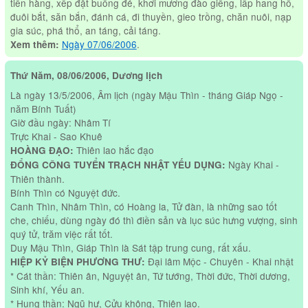
tiền hàng, xếp đặt buồng đẻ, khơi mương đào giếng, lấp hang hố,
đuôi bắt, săn bắn, đánh cá, đi thuyền, gieo trồng, chăn nuôi, nạp
gia súc, phá thổ, an táng, cải táng.
Ngày 07/06/2006
.
Xem thêm:
Thứ Năm, 08/06/2006, Dương lịch
Là ngày 13/5/2006, Âm lịch (ngày Mậu Thìn - tháng Giáp Ngọ -
năm Bính Tuất)
Giờ đầu ngày: Nhâm Tí
Trực Khai - Sao Khuê
Thiên lao hắc đạo
HOÀNG ĐẠO:
Ngày Khai -
ĐỔNG CÔNG TUYỂN TRẠCH NHẬT YẾU DỤNG:
Thiên thành.
Bính Thìn có Nguyệt đức.
Canh Thìn, Nhâm Thìn, có Hoàng la, Tử đàn, là những sao tốt
che, chiếu, dùng ngày đó thì điền sản và lục súc hưng vượng, sinh
quý tử, trăm việc rất tốt.
Duy Mậu Thìn, Giáp Thìn là Sát tập trung cung, rất xấu.
Đại lâm Mộc - Chuyên - Khai nhật
HIỆP KỶ BIỆN PHƯƠNG THƯ:
* Cát thần: Thiên ân, Nguyệt ân, Tứ tướng, Thời đức, Thời dương,
Sinh khí, Yếu an.
* Hung thần: Ngũ hư, Cửu không, Thiên lao.