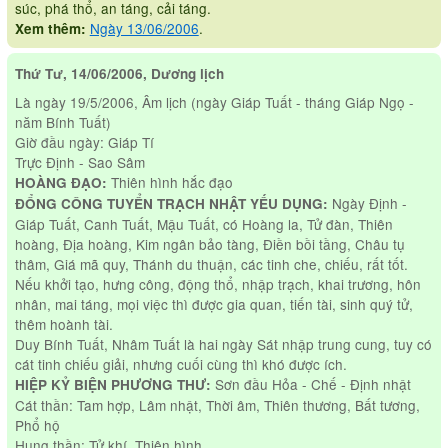
súc, phá thổ, an táng, cải táng.
Ngày 13/06/2006
.
Xem thêm:
Thứ Tư, 14/06/2006, Dương lịch
Là ngày 19/5/2006, Âm lịch (ngày Giáp Tuất - tháng Giáp Ngọ -
năm Bính Tuất)
Giờ đầu ngày: Giáp Tí
Trực Định - Sao Sâm
Thiên hình hắc đạo
HOÀNG ĐẠO:
Ngày Định -
ĐỔNG CÔNG TUYỂN TRẠCH NHẬT YẾU DỤNG:
Giáp Tuất, Canh Tuất, Mậu Tuất, có Hoàng la, Tử đàn, Thiên
hoàng, Địa hoàng, Kim ngân bảo tàng, Điền bồi tầng, Châu tụ
thâm, Giá mã quy, Thánh du thuận, các tinh che, chiếu, rất tốt.
Nếu khởi tạo, hưng công, động thổ, nhập trạch, khai trương, hôn
nhân, mai táng, mọi việc thì được gia quan, tiến tài, sinh quý tử,
thêm hoành tài.
Duy Bính Tuất, Nhâm Tuất là hai ngày Sát nhập trung cung, tuy có
cát tinh chiếu giải, nhưng cuối cùng thì khó được ích.
Sơn đầu Hỏa - Chế - Định nhật
HIỆP KỶ BIỆN PHƯƠNG THƯ:
Cát thần: Tam hợp, Lâm nhật, Thời âm, Thiên thương, Bất tương,
Phổ hộ
Hung thần: Tử khí, Thiên hình.