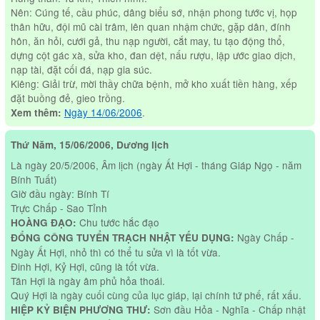
Nên: Cúng tế, cầu phúc, dâng biểu sớ, nhận phong tước vị, họp
thân hữu, đội mũ cài trâm, lên quan nhậm chức, gặp dân, đính
hôn, ăn hỏi, cưới gả, thu nạp người, cắt may, tu tạo động thổ,
dựng cột gác xà, sửa kho, đan dệt, nấu rượu, lập ước giao dịch,
nạp tài, đặt cối đá, nạp gia súc.
Kiêng: Giải trừ, mời thầy chữa bệnh, mở kho xuất tiền hàng, xếp
đặt buồng đẻ, gieo trồng.
Ngày 14/06/2006
.
Xem thêm:
Thứ Năm, 15/06/2006, Dương lịch
Là ngày 20/5/2006, Âm lịch (ngày Ất Hợi - tháng Giáp Ngọ - năm
Bính Tuất)
Giờ đầu ngày: Bính Tí
Trực Chấp - Sao Tỉnh
Chu tước hắc đạo
HOÀNG ĐẠO:
Ngày Chấp -
ĐỔNG CÔNG TUYỂN TRẠCH NHẬT YẾU DỤNG:
Ngày Ất Hợi, nhỏ thì có thể tu sửa vì là tốt vừa.
Đinh Hợi, Kỷ Hợi, cũng là tốt vừa.
Tân Hợi là ngày âm phủ hỏa thoái.
Quý Hợi là ngày cuối cùng của lục giáp, lại chính tứ phế, rất xấu.
Sơn đầu Hỏa - Nghĩa - Chấp nhật
HIỆP KỶ BIỆN PHƯƠNG THƯ: