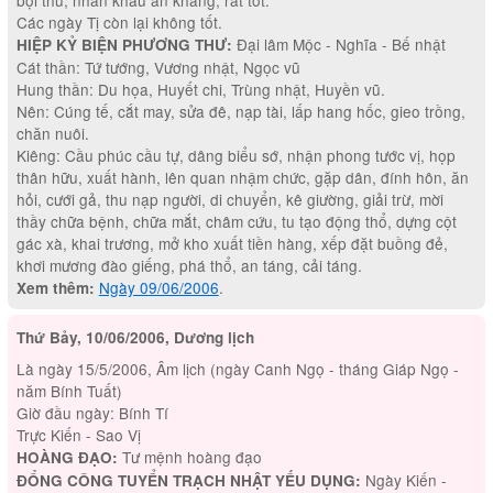
bội thu, nhân khẩu an khang, rất tốt.
Các ngày Tị còn lại không tốt.
Đại lâm Mộc - Nghĩa - Bế nhật
HIỆP KỶ BIỆN PHƯƠNG THƯ:
Cát thần: Tứ tướng, Vương nhật, Ngọc vũ
Hung thần: Du họa, Huyết chi, Trùng nhật, Huyền vũ.
Nên: Cúng tế, cắt may, sửa đê, nạp tài, lấp hang hốc, gieo trồng,
chăn nuôi.
Kiêng: Cầu phúc cầu tự, dâng biểu sớ, nhận phong tước vị, họp
thân hữu, xuất hành, lên quan nhậm chức, gặp dân, đính hôn, ăn
hỏi, cưới gả, thu nạp người, di chuyển, kê giường, giải trừ, mời
thầy chữa bệnh, chữa mắt, châm cứu, tu tạo động thổ, dựng cột
gác xà, khai trương, mở kho xuất tiền hàng, xếp đặt buồng đẻ,
khơi mương đào giếng, phá thổ, an táng, cải táng.
Ngày 09/06/2006
.
Xem thêm:
Thứ Bảy, 10/06/2006, Dương lịch
Là ngày 15/5/2006, Âm lịch (ngày Canh Ngọ - tháng Giáp Ngọ -
năm Bính Tuất)
Giờ đầu ngày: Bính Tí
Trực Kiến - Sao Vị
Tư mệnh hoàng đạo
HOÀNG ĐẠO:
Ngày Kiến -
ĐỔNG CÔNG TUYỂN TRẠCH NHẬT YẾU DỤNG: