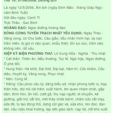
Thứ Tư, 07/06/2006, Dương lịch
Là ngày 12/5/2006, Âm lịch (ngày Đinh Mão - tháng Giáp Ngọ -
năm Bính Tuất)
Giờ đầu ngày: Canh Tí
Trực Thâu - Sao Bích
Ngọc đường hoàng đạo
HOÀNG ĐẠO:
Ngày Thâu -
ĐỔNG CÔNG TUYỂN TRẠCH NHẬT YẾU DỤNG:
Vãng vong, có Chu tước, Câu giảo, tiểu nhân hình hại, vạ nạn
triền miên, bị gọi vì việc quan, khẩu thiệt, tổn lục súc, trăm việc
không nên, rất xấu.
Lô trung Hỏa - Nghĩa - Thu nhật
HIỆP KỶ BIỆN PHƯƠNG THƯ:
* Cát thần: Thiên ân, Mẫu thương, Tục tế, Ngũ hợp, Ngọc đường,
Ô phệ đối.
* Hung thần: Hà khôi, Đại thời, Đại bại, Hàm trì, Cửu khảm, Cửu
diêu, Huyết kỵ, Vãng vong, Phục nhật.
* Nên: Cúng tế.
* Kiêng: Cầu phúc cầu tự, dâng biểu sớ, nhận phong tước vị, họp
thân hữu, đội mũ cài trâm, xuất hành, lên quan nhậm chức, gặp
dân, đính hôn, ăn hỏi, cưới gả, thu nạp người, di chuyển, kê
giường, giải trừ, cắt tóc, mời thầy chữa bệnh, châm cứu cắt may,
sửa đê, tu tạo động thổ, dựng cột gác xà, sửa kho, rèn đúc, đan
dệt, nấu rượu khai trương, lập ước giao dịch, nạp tài, mở kho xuất