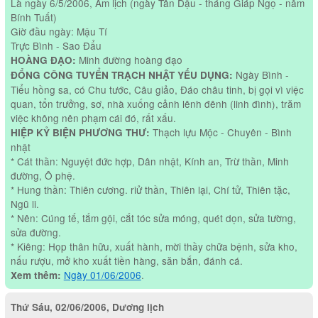
Là ngày 6/5/2006, Âm lịch (ngày Tân Dậu - tháng Giáp Ngọ - năm
Bính Tuất)
Giờ đầu ngày: Mậu Tí
Trực Bình - Sao Đẩu
Minh đường hoàng đạo
HOÀNG ĐẠO:
Ngày Bình -
ĐỔNG CÔNG TUYỂN TRẠCH NHẬT YẾU DỤNG:
Tiểu hồng sa, có Chu tước, Câu giảo, Đáo châu tinh, bị gọi vì việc
quan, tổn trưởng, sơ, nhà xuống cảnh lênh đênh (linh đình), trăm
việc không nên phạm cái đó, rất xấu.
Thạch lựu Mộc - Chuyên - Bình
HIỆP KỶ BIỆN PHƯƠNG THƯ:
nhật
* Cát thần: Nguyệt đức hợp, Dân nhật, Kính an, Trừ thần, Minh
đường, Ô phệ.
* Hung thần: Thiên cương. riử thần, Thiên lại, Chí tử, Thiên tặc,
Ngũ li.
* Nên: Cúng tế, tắm gội, cắt tóc sửa móng, quét dọn, sửa tường,
sửa đường.
* Kiêng: Họp thân hữu, xuất hành, mời thầy chữa bệnh, sửa kho,
nấu rượu, mở kho xuất tiền hàng, săn bắn, đánh cá.
Ngày 01/06/2006
.
Xem thêm:
Thứ Sáu, 02/06/2006, Dương lịch