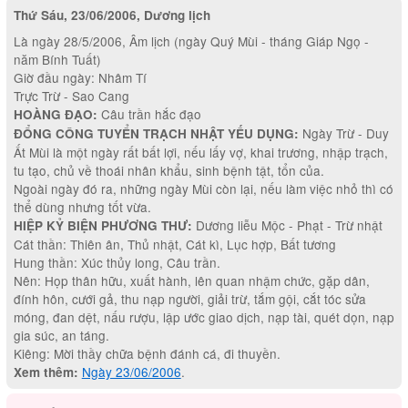
Thứ Sáu, 23/06/2006, Dương lịch
Là ngày 28/5/2006, Âm lịch (ngày Quý Mùi - tháng Giáp Ngọ -
năm Bính Tuất)
Giờ đầu ngày: Nhâm Tí
Trực Trừ - Sao Cang
Câu trần hắc đạo
HOÀNG ĐẠO:
Ngày Trừ - Duy
ĐỔNG CÔNG TUYỂN TRẠCH NHẬT YẾU DỤNG:
Ất Mùi là một ngày rất bất lợi, nếu lấy vợ, khai trương, nhập trạch,
tu tạo, chủ về thoái nhân khẩu, sinh bệnh tật, tổn của.
Ngoài ngày đó ra, những ngày Mùi còn lại, nếu làm việc nhỏ thì có
thể dùng nhưng tốt vừa.
Dương liễu Mộc - Phạt - Trừ nhật
HIỆP KỶ BIỆN PHƯƠNG THƯ:
Cát thần: Thiên ân, Thủ nhật, Cát kì, Lục hợp, Bất tương
Hung thần: Xúc thủy long, Câu trần.
Nên: Họp thân hữu, xuất hành, lên quan nhậm chức, gặp dân,
đính hôn, cưới gả, thu nạp người, giải trừ, tắm gội, cắt tóc sửa
móng, đan dệt, nấu rượu, lập ước giao dịch, nạp tài, quét dọn, nạp
gia súc, an táng.
Kiêng: Mời thầy chữa bệnh đánh cá, đi thuyền.
Ngày 23/06/2006
.
Xem thêm: