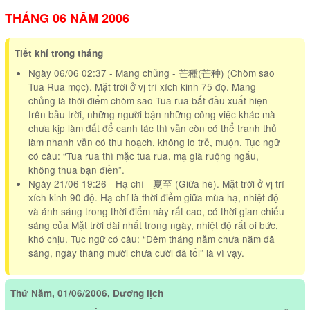
THÁNG 06 NĂM 2006
Tiết khí trong tháng
Ngày 06/06 02:37 - Mang chủng - 芒種(芒种) (Chòm sao
Tua Rua mọc). Mặt trời ở vị trí xích kinh 75 độ. Mang
chủng là thời điểm chòm sao Tua rua bắt đầu xuất hiện
trên bầu trời, những người bận những công việc khác mà
chưa kịp làm đất để canh tác thì vẫn còn có thể tranh thủ
làm nhanh vẫn có thu hoạch, không lo trễ, muộn. Tục ngữ
có câu: “Tua rua thì mặc tua rua, mạ già ruộng ngấu,
không thua bạn điền”.
Ngày 21/06 19:26 - Hạ chí - 夏至 (Giữa hè). Mặt trời ở vị trí
xích kinh 90 độ. Hạ chí là thời điểm giữa mùa hạ, nhiệt độ
và ánh sáng trong thời điểm này rất cao, có thời gian chiếu
sáng của Mặt trời dài nhất trong ngày, nhiệt độ rất oi bức,
khó chịu. Tục ngữ có câu: “Đêm tháng năm chưa nằm đã
sáng, ngày tháng mười chưa cười đã tối” là vì vậy.
Thứ Năm, 01/06/2006, Dương lịch