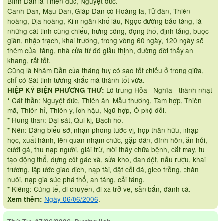
Bính Dần là Thiên đức, Nguyệt đức.
Canh Dần, Mậu Dần, Giáp Dần có Hoàng la, Tử đàn, Thiên
hoàng, Địa hoàng, Kim ngân khố lâu, Ngọc đường bảo tàng, là
những cát tinh cùng chiếu, hưng công, động thổ, định tảng, buộc
giàn, nhập trạch, khai trương, trong vòng 60 ngày, 120 ngày sẽ
thêm của, tăng, nhà cửa từ đó giầu thịnh, đường đời thấy an
khang, rất tốt.
Cũng là Nhâm Dần của tháng tuy có sao tốt chiếu ở trong giữa,
chỉ có Sát tinh tương khắc mà thành tốt vừa.
Lô trung Hỏa - Nghĩa - thành nhật
HIỆP KỶ BIỆN PHƯƠNG THƯ:
* Cát thần: Nguyệt đức, Thiên ân, Mẫu thương, Tam hợp, Thiên
mã, Thiên hỉ, Thiên y, Ích hậu, Ngũ hợp, Ô phệ đối.
* Hung thần: Đại sát, Qui kị, Bạch hổ.
* Nên: Dâng biểu sớ, nhận phong tước vị, họp thân hữu, nhập
học, xuất hành, lên quan nhậm chức, gặp dân, đính hôn, ăn hỏi,
cưới gả, thu nạp người, giải trừ, mời thầy chữa bệnh, cắt may, tu
tạo động thổ, dựng cột gác xà, sửa kho, đan dệt, nấu rượu, khai
trương, lập ước giao dịch, nạp tài, đặt cối đá, gieo trồng, chăn
nuôi, nạp gia súc phá thổ, an táng, cải táng.
* Kiêng: Cúng tế, di chuyển, đi xa trở về, săn bắn, đánh cá.
Ngày 06/06/2006
.
Xem thêm: