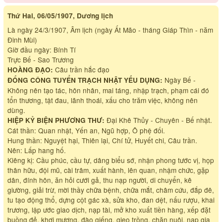
Thứ Hai, 06/05/1907, Dương lịch
Là ngày 24/3/1907, Âm lịch (ngày Ất Mão - tháng Giáp Thìn - năm
Đinh Mùi)
Giờ đầu ngày: Bính Tí
Trực Bế - Sao Trương
Câu trần hắc đạo
HOÀNG ĐẠO:
Ngày Bế -
ĐỔNG CÔNG TUYỂN TRẠCH NHẬT YẾU DỤNG:
Không nên tạo tác, hôn nhân, mai táng, nhập trạch, phạm cái đó
tổn thương, tật đau, lãnh thoái, xấu cho trăm việc, không nên
dùng.
Đại Khê Thủy - Chuyên - Bế nhật.
HIỆP KỶ BIỆN PHƯƠNG THƯ:
Cát thần: Quan nhật, Yến an, Ngũ hợp, Ô phệ đối.
Hung thần: Nguyệt hại, Thiên lại, Chí tử, Huyết chi, Câu trần.
Nên: Lấp hang hố.
Kiêng kị: Cầu phúc, cầu tự, dâng biểu sớ, nhận phong tước vị, họp
thân hữu, đội mũ, cài trâm, xuất hành, lên quan, nhậm chức, gặp
dân, đính hôn, ăn hỏi cưới gả, thu nạp người, di chuyển, kê
giường, giải trừ, mời thầy chữa bệnh, chữa mắt, châm cứu, đắp đê,
tu tạo động thổ, dựng cột gác xà, sửa kho, đan dệt, nấu rượu, khai
trương, lập ước giao dịch, nạp tài, mở kho xuất tiền hàng, xếp đặt
buồng đẻ, khơi mương, đào giếng, gieo trồng, chăn nuôi, nạp gia