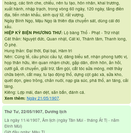
hoàng, các tinh che, chiếu, nên tu tạo, hôn nhân, khai trương,
xuất hành, nhập trạch, trong vòng 60 ngày, 120 ngày, tăng điền
địa, tiến nhân khẩu, sinh quý tử, rất vượng.
Ngày Bính Ngọ, Mậu Ngọ là thiên địa chuyển sát, dùng cái đó
xấu.
Lộ bàng Thổ - Phạt - Trừ nhật
HIỆP KỶ BIỆN PHƯƠNG THƯ:
Cát thần: Nguyệt đức, Quan nhật, Cát kì, Thánh tâm, Thanh long,
Ô phệ.
Hung thần: Đại thời, Đại bại, Hàm trì
Nên: Cúng tế, cầu phúc cầu tự, dâng biểu sớ, nhận phong tước vị,
họp thân hữu, lên quan nhậm chức, gặp dân, đính hôn, ăn hỏi,
cưới gả, di chuyển, giải trừ, tắm gội, cắt tóc sửa móng, mời thầy
chữa bệnh, cắt may, tu tạo động thổ, dựng cột gác xà, sửa kho,
quét dọn, gieo trồng, chăn nuôi, nạp gia súc, phá thổ, an táng, cải
táng.
Kiêng: Lợp mái, đan dệt, săn bắn, đánh cá.
Ngày 21/05/1907
.
Xem thêm:
Thứ Tư, 22/05/1907, Dương lịch
Là ngày 11/4/1907, Âm lịch (ngày Tân Mùi - tháng Ất Tị - năm
Đinh Mùi)
Giờ đầu ngày: Mậu Tí