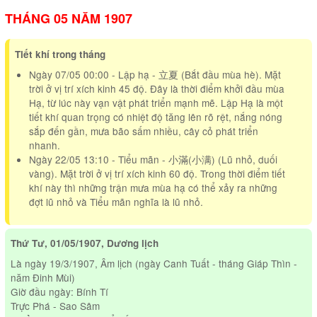
THÁNG 05 NĂM 1907
Tiết khí trong tháng
Ngày 07/05 00:00 - Lập hạ - 立夏 (Bắt đầu mùa hè). Mặt
trời ở vị trí xích kinh 45 độ. Đây là thời điểm khởi đầu mùa
Hạ, từ lúc này vạn vật phát triển mạnh mẽ. Lập Hạ là một
tiết khí quan trọng có nhiệt độ tăng lên rõ rệt, nắng nóng
sắp đến gần, mưa bão sấm nhiều, cây cỏ phát triển
nhanh.
Ngày 22/05 13:10 - Tiểu mãn - 小滿(小满) (Lũ nhỏ, duối
vàng). Mặt trời ở vị trí xích kinh 60 độ. Trong thời điểm tiết
khí này thì những trận mưa mùa hạ có thể xảy ra những
đợt lũ nhỏ và Tiểu mãn nghĩa là lũ nhỏ.
Thứ Tư, 01/05/1907, Dương lịch
Là ngày 19/3/1907, Âm lịch (ngày Canh Tuất - tháng Giáp Thìn -
năm Đinh Mùi)
Giờ đầu ngày: Bính Tí
Trực Phá - Sao Sâm