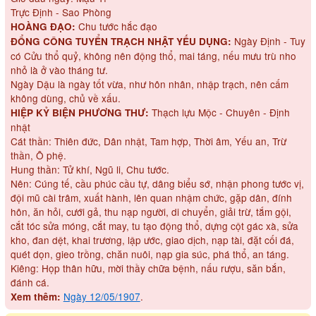
Trực Định - Sao Phòng
Chu tước hắc đạo
HOÀNG ĐẠO:
Ngày Định - Tuy
ĐỔNG CÔNG TUYỂN TRẠCH NHẬT YẾU DỤNG:
có Cửu thổ quỷ, không nên động thổ, mai táng, nếu mưu trù nho
nhỏ là ở vào tháng tư.
Ngày Dậu là ngày tốt vừa, như hôn nhân, nhập trạch, nên cấm
không dùng, chủ về xấu.
Thạch lựu Mộc - Chuyên - Định
HIỆP KỶ BIỆN PHƯƠNG THƯ:
nhật
Cát thần: Thiên đức, Dân nhật, Tam hợp, Thời âm, Yếu an, Trừ
thần, Ô phệ.
Hung thần: Tử khí, Ngũ li, Chu tước.
Nên: Cúng tế, cầu phúc cầu tự, dâng biểu sớ, nhận phong tước vị,
đội mũ cài trâm, xuất hành, lên quan nhậm chức, gặp dân, đính
hôn, ăn hỏi, cưới gả, thu nạp người, di chuyển, giải trừ, tắm gội,
cắt tóc sửa móng, cắt may, tu tạo động thổ, dựng cột gác xà, sửa
kho, đan dệt, khai trương, lập ước, giao dịch, nạp tài, đặt cối đá,
quét dọn, gieo trồng, chăn nuôi, nạp gia súc, phá thổ, an táng.
Kiêng: Họp thân hữu, mời thầy chữa bệnh, nấu rượu, săn bắn,
đánh cá.
Ngày 12/05/1907
.
Xem thêm: