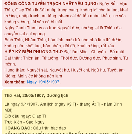
Ngày Bế - Mậu
ĐỔNG CÔNG TUYỂN TRẠCH NHẬT YẾU DỤNG:
Thìn, Giáp Thìn là Sát nhập trung cung, không lợi cho tu tạo, khai
trương, nhập trạch, an táng, phạm cái đó tổn nhân khẩu, lục súc
không vượng, tài sản có bị mất.
Ngày Canh Thìn tuy có trực Nguyệt đức, nhưng lại là Thiên địa
chuyển sát chi ngưng.
Bính Thìn, Nhâm Thìn, hỏa tinh, mưu trù nho nhỏ làm thì được,
không nên khởi tạo, hôn nhân, dời đồ, khai trương, rất xấu.
Đại lâm Mộc - Chuyên - Bế nhật
HIỆP KỶ BIỆN PHƯƠNG THƯ:
Cát thần: Thiên ân, Tứ tướng, Thời đức, Dương đức, Phúc sinh, Tư
mệnh.
Hung thần: Nguyệt sát, Nguyệt hư, Huyết chi, Ngũ hư, Tuyệt âm.
Kiêng: Mọi việc không nên làm
Ngày 19/05/1907
.
Xem thêm:
Thứ Hai, 20/05/1907, Dương lịch
Là ngày 9/4/1907, Âm lịch (ngày Kỷ Tị - tháng Ất Tị - năm Đinh
Mùi)
Giờ đầu ngày: Giáp Tí
Trực Kiến - Sao Nguy
Câu trần hắc đạo
HOÀNG ĐẠO:
Ngày Kiến -