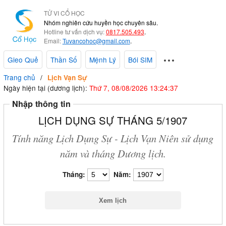
TỬ VI CỔ HỌC
Nhóm nghiên cứu huyền học chuyên sâu.
Hotline tư vấn dịch vụ:
0817.505.493
.
Email:
Tuvancohoc@gmail.com
.
Gieo Quẻ
Thần Số
Mệnh Lý
Bói SIM
Trang chủ
Lịch Vạn Sự
Ngày hiện tại (dương lịch):
Thứ 7, 08/08/2026 13:24:38
Nhập thông tin
LỊCH DỤNG SỰ THÁNG 5/1907
Tính năng Lịch Dụng Sự - Lịch Vạn Niên sử dụng
năm và tháng Dương lịch.
Tháng:
Năm: