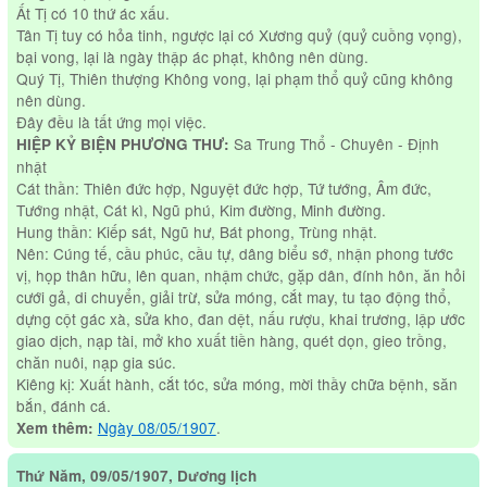
Ất Tị có 10 thứ ác xấu.
Tân Tị tuy có hỏa tinh, ngược lại có Xương quỷ (quỷ cuồng vọng),
bại vong, lại là ngày thập ác phạt, không nên dùng.
Quý Tị, Thiên thượng Không vong, lại phạm thổ quỷ cũng không
nên dùng.
Đây đều là tất ứng mọi việc.
Sa Trung Thổ - Chuyên - Định
HIỆP KỶ BIỆN PHƯƠNG THƯ:
nhật
Cát thần: Thiên đức hợp, Nguyệt đức hợp, Tứ tướng, Âm đức,
Tướng nhật, Cát kì, Ngũ phú, Kim đường, Minh đường.
Hung thần: Kiếp sát, Ngũ hư, Bát phong, Trùng nhật.
Nên: Cúng tế, cầu phúc, cầu tự, dâng biểu sớ, nhận phong tước
vị, họp thân hữu, lên quan, nhậm chức, gặp dân, đính hôn, ăn hỏi
cưới gả, di chuyển, giải trừ, sửa móng, cắt may, tu tạo động thổ,
dựng cột gác xà, sửa kho, đan dệt, nấu rượu, khai trương, lập ước
giao dịch, nạp tài, mở kho xuất tiền hàng, quét dọn, gieo trồng,
chăn nuôi, nạp gia súc.
Kiêng kị: Xuất hành, cắt tóc, sửa móng, mời thầy chữa bệnh, săn
bắn, đánh cá.
Ngày 08/05/1907
.
Xem thêm:
Thứ Năm, 09/05/1907, Dương lịch