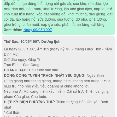
đắp đê, tu tạo động thổ, dựng cột gác xà, sửa kho, rèn đúc, lợp
mái, đan dệt, nấu rượu, khai trương, lập ước giao dịch, nạp tài, mở
kho xuất tiền hàng, xếp đặt buồng đẻ, khơi mương, đào giếng, đặt
cối đá, lấp hang hố, sửa đường, sửa tường, dỡ nhà, phá tường,
gieo trồng, chăn nuôi, nạp gia súc, phá thổ, an táng, cải táng.
Ngày 09/05/1907
.
Xem thêm:
Thứ Sáu, 10/05/1907, Dương lịch
Là ngày 28/3/1907, Âm lịch (ngày Kỷ Mùi - tháng Giáp Thìn - năm
Đinh Mùi)
Giờ đầu ngày: Giáp Tí
Trực Bình - Sao Cang
Chu tước hắc đạo
HOÀNG ĐẠO:
Ngày Bình -
ĐỔNG CÔNG TUYỂN TRẠCH NHẬT YẾU DỤNG:
Cũng giống như tháng giêng, tháng năm, không nên dùng, tức là
mưu trù nho nhỏ (tiểu tiểu doanh) là cũng không lợi.
Nếu như Ất Mùi càng thêm xấu, hiểm. Cái số trực Thiên cang, lại
phạm Câu giảo, Chu tước.
Thiên thượng Hỏa Chuyên Bình
HIỆP KỶ BIỆN PHƯƠNG THƯ:
nhật
* Cát thần: