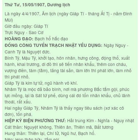
Thứ Tư, 15/05/1907, Dương lịch
Là ngày 4/4/1907, Âm lịch (ngày Giáp Tí - tháng Ất Tị - năm Đinh
Mùi)
Giờ đầu ngày: Giáp Tí
Trực Nguy - Sao Cơ
Bạch hổ hắc đạo
HOÀNG ĐẠO:
Ngày Nguy -
ĐỔNG CÔNG TUYỂN TRẠCH NHẬT YẾU DỤNG:
Canh Tý là Nguyệt đức.
Bính Tý, Mậu Tý, khởi tạo, hôn nhân, hưng công, động thổ, xuất
hành, khai trương, di đồ thì sẽ tiến nhân khẩu, thêm con cháu,
vượng điền, tàm (tằm), tăng tài sản, làm lớn thì phát lớn, làm nhỏ
thì phát nhỏ.
Giáp Tý là kim tự tử, ngũ hành vô khí.
Nhâm Tý là mộc đả bảo bình, nơi mà phương Bắc tắm gội, phúc
lực mỏng, lại là Sát tứ phế, dùng cái đó tổn nhân khẩu, chủ lãnh
thoái, rất xấu.
Hai ngày Giáp Tý, Nhâm Tý là thấy ngay tiêu sách (xơ xác cô
đơn), tổn phá.
Hải trung Kim - Nghĩa - Nguy nhật
HIỆP KỶ BIỆN PHƯƠNG THƯ:
Cát thần: Nguyệt không, Thiên ân, Thiên mã, Bất tương
Hung thần: Thiên lại, Chí tử, Ngũ hư, Bạch hổ.
Nên: Họp thân hữu, tắm gội