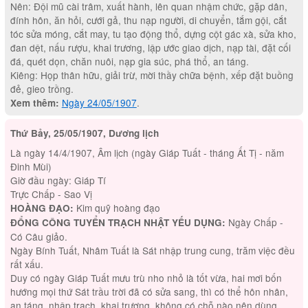
Nên: Đội mũ cài trâm, xuất hành, lên quan nhậm chức, gặp dân,
đính hôn, ăn hỏi, cưới gả, thu nạp người, di chuyển, tắm gội, cắt
tóc sửa móng, cắt may, tu tạo động thổ, dựng cột gác xà, sửa kho,
đan dệt, nấu rượu, khai trương, lập ước giao dịch, nạp tài, đặt cối
đá, quét dọn, chăn nuôi, nạp gia súc, phá thổ, an táng.
Kiêng: Họp thân hữu, giải trừ, mời thầy chữa bệnh, xếp đặt buồng
đẻ, gieo trồng.
Ngày 24/05/1907
.
Xem thêm:
Thứ Bảy, 25/05/1907, Dương lịch
Là ngày 14/4/1907, Âm lịch (ngày Giáp Tuất - tháng Ất Tị - năm
Đinh Mùi)
Giờ đầu ngày: Giáp Tí
Trực Chấp - Sao Vị
Kim quỹ hoàng đạo
HOÀNG ĐẠO:
Ngày Chấp -
ĐỔNG CÔNG TUYỂN TRẠCH NHẬT YẾU DỤNG:
Có Câu giảo.
Ngày Bính Tuất, Nhâm Tuất là Sát nhập trung cung, trăm việc đều
rất xấu.
Duy có ngày Giáp Tuất mưu trù nho nhỏ là tốt vừa, hai m­ơi bốn
hướng mọi thứ Sát trầu trời đã có sửa sang, thì có thể hôn nhân,
an táng, nhập trạch, khai trương, không có chỗ nào nên dùng,