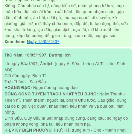
Kiêng: Cầu phúc cầu tự, dâng biểu sớ, nhận phong tước vị, họp
thân hữu, đội mũ cài trâm, xuất hành, lên quan nhậm chức, gặp
dân, đính hôn, ăn hỏi, cưới gả, thu nạp người, di chuyển, kê
giường, giải trừ, mời thầy chữa bệnh, đắp đê, tu tạo động thổ, sửa
kho, khai trương, lập ước, giao dịch, nạp tài, mớ kho xuất tiền
hàng, xếp đặt buồng đẻ, gieo trồng, chăn nuôi, nạp gia súc.
Ngày 15/05/1907
.
Xem thêm:
Thứ Năm, 16/05/1907, Dương lịch
Là ngày 5/4/1907, Âm lịch (ngày Ất Sửu - tháng Ất Tị - năm Đinh
Mùi)
Giờ đầu ngày: Bính Tí
Trực Thành - Sao Đẩu
Ngọc đường hoàng đạo
HOÀNG ĐẠO:
Ngày Thành -
ĐỔNG CÔNG TUYỂN TRẠCH NHẬT YẾU DỤNG:
Thiên hỉ, Thiên thành, ngược lại, phạm Chu tước, Câu giảo, dùng
cái đó bị gọi việc quan, khẩu thiệt, tiểu nhân vu vạ bừa bãi, mất
hỏng.
Đinh Sửu, Quý Sửu là Sát nhập trung cung, càng xấu, số ngày đó
phạm không vong, phá tài, tiểu nhân hãm hại.
Hải trung Kim - Chế - thành nhật
HIỆP KỶ BIỆN PHƯƠNG THƯ: