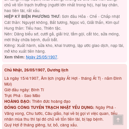
chủ về tổn trạch trưởng (người lớn nhất trong hộ), hại tay chân,
hao tiền tài, rất xấu.
Sơn đầu Hỏa - Chế - Chấp nhật
HIỆP KỶ BIỆN PHƯƠNG THƯ:
Cát thần: Nguyệt không, Bất tương, Ngọc vũ, Giải thẩn, Kim quĩ
Hung thần: Tiểu hao, Thiên tặc.
Nên: Dâng biểu sớ, cưới gả, giải trừ, tắm gội, cắt tóc, sửa móng,
mời thầy chữa bệnh, đuổi bắt.
Kiêng: Xuất hành, sửa kho, khai trương, lập ước giao dịch, nạp tài,
mở kho xuất tiền hàng.
Ngày 25/05/1907
.
Xem thêm:
Chủ Nhật, 26/05/1907, Dương lịch
Là ngày 15/4/1907, Âm lịch (ngày Ất Hợi - tháng Ất Tị - năm Đinh
Mùi)
Giờ đầu ngày: Bính Tí
Trực Phá - Sao Mão
Thiên đức hoàng đạo
HOÀNG ĐẠO:
Ngày Phá -
ĐỔNG CÔNG TUYỂN TRẠCH NHẬT YẾU DỤNG:
Vãng vong, Chu tước, Câu giảo, hại về bị gọi vì việc quan, tiểu
nhân mùa thu thì tại đó chủ về tổn tiền tài, bị tạp bệnh.
Quý Hợi ở tháng giêng, tư, bỏ, càng xấu.