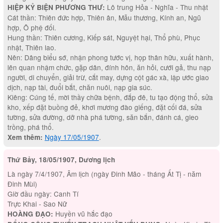
Lô trung Hỏa - Nghĩa - Thu nhật
HIỆP KỶ BIỆN PHƯƠNG THƯ:
Cát thần: Thiên đức hợp, Thiên ân, Mẫu thương, Kính an, Ngũ
hợp, Ô phệ đối.
Hung thần: Thiên cương, Kiếp sát, Nguyệt hại, Thổ phù, Phục
nhật, Thiên lao.
Nên: Dâng biểu sớ, nhận phong tước vị, họp thân hữu, xuất hành,
lên quan nhậm chức, gặp dân, đính hôn, ăn hỏi, cưới gả, thu nạp
người, di chuyển, giải trừ, cắt may, dựng cột gác xà, lập ước giao
dịch, nạp tài, đuổi bắt, chăn nuôi, nạp gia súc.
Kiêng: Cúng tế, mời thầy chữa bệnh, đắp đê, tu tạo động thổ, sửa
kho, xếp đặt buồng đẻ, khơi mương đào giếng, đặt cối đá, sửa
tường, sửa đường, dỡ nhà phá tường, săn bắn, đánh cá, gieo
trồng, phá thổ.
Ngày 17/05/1907
.
Xem thêm:
Thứ Bảy, 18/05/1907, Dương lịch
Là ngày 7/4/1907, Âm lịch (ngày Đinh Mão - tháng Ất Tị - năm
Đinh Mùi)
Giờ đầu ngày: Canh Tí
Trực Khai - Sao Nữ
Huyền vũ hắc đạo
HOÀNG ĐẠO: