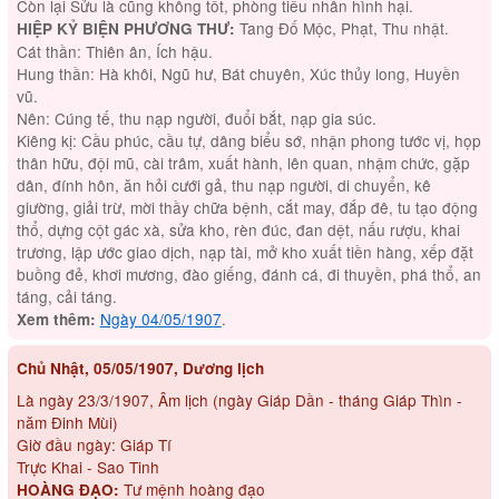
Còn lại Sửu là cũng không tốt, phòng tiểu nhân hình hại.
Tang Đố Mộc, Phạt, Thu nhật.
HIỆP KỶ BIỆN PHƯƠNG THƯ:
Cát thần: Thiên ân, Ích hậu.
Hung thần: Hà khôi, Ngũ hư, Bát chuyên, Xúc thủy long, Huyền
vũ.
Nên: Cúng tế, thu nạp người, đuổi bắt, nạp gia súc.
Kiêng kị: Cầu phúc, cầu tự, dâng biểu sớ, nhận phong tước vị, họp
thân hữu, đội mũ, cài trâm, xuất hành, lên quan, nhậm chức, gặp
dân, đính hôn, ăn hỏi cưới gả, thu nạp người, di chuyển, kê
giường, giải trừ, mời thầy chữa bệnh, cắt may, đắp đê, tu tạo động
thổ, dựng cột gác xà, sửa kho, rèn đúc, đan dệt, nấu rượu, khai
trương, lập ước giao dịch, nạp tài, mở kho xuất tiền hàng, xếp đặt
buồng đẻ, khơi mương, đào giếng, đánh cá, đi thuyền, phá thổ, an
táng, cải táng.
Ngày 04/05/1907
.
Xem thêm:
Chủ Nhật, 05/05/1907, Dương lịch
Là ngày 23/3/1907, Âm lịch (ngày Giáp Dần - tháng Giáp Thìn -
năm Đinh Mùi)
Giờ đầu ngày: Giáp Tí
Trực Khai - Sao Tinh
Tư mệnh hoàng đạo
HOÀNG ĐẠO: