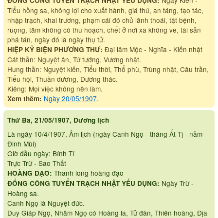
ĐỔNG CÔNG TUYỂN TRẠCH NHẬT YẾU DỤNG:
Tiểu hồng sa, không lợi cho xuất hành, giá thú, an táng, tạo tác,
nhập trạch, khai trương, phạm cái đó chủ lãnh thoái, tật bệnh,
ruộng, tằm không có thu hoạch, chết ở nơi xa không về, tài sản
phá tán, ngày đó là ngày thụ tử.
Đại lâm Mộc - Nghĩa - Kiến nhật
HIỆP KỶ BIỆN PHƯƠNG THƯ:
Cát thần: Nguyệt ân, Tứ tướng, Vương nhật.
Hung thần: Nguyệt kiến, Tiểu thời, Thổ phù, Trùng nhật, Câu trần,
Tiểu hội, Thuần dương, Dương thác.
Kiêng: Mọi việc không nên làm.
Ngày 20/05/1907
.
Xem thêm:
Thứ Ba, 21/05/1907, Dương lịch
Là ngày 10/4/1907, Âm lịch (ngày Canh Ngọ - tháng Ất Tị - năm
Đinh Mùi)
Giờ đầu ngày: Bính Tí
Trực Trừ - Sao Thất
Thanh long hoàng đạo
HOÀNG ĐẠO:
Ngày Trừ -
ĐỔNG CÔNG TUYỂN TRẠCH NHẬT YẾU DỤNG:
Hoàng sa.
Canh Ngọ là Nguyệt đức.
Duy Giáp Ngọ, Nhâm Ngọ có Hoàng la, Tử đàn, Thiên hoàng, Địa