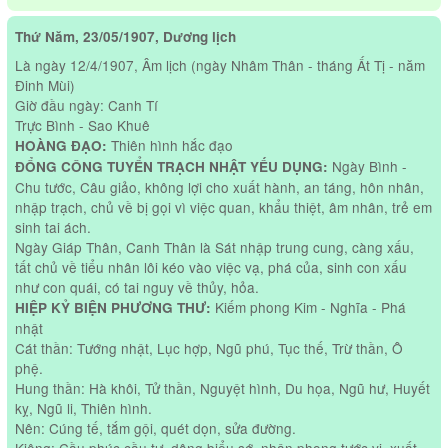
Thứ Năm, 23/05/1907, Dương lịch
Là ngày 12/4/1907, Âm lịch (ngày Nhâm Thân - tháng Ất Tị - năm
Đinh Mùi)
Giờ đầu ngày: Canh Tí
Trực Bình - Sao Khuê
Thiên hình hắc đạo
HOÀNG ĐẠO:
Ngày Bình -
ĐỔNG CÔNG TUYỂN TRẠCH NHẬT YẾU DỤNG:
Chu tước, Câu giảo, không lợi cho xuất hành, an táng, hôn nhân,
nhập trạch, chủ về bị gọi vì việc quan, khẩu thiệt, âm nhân, trẻ em
sinh tai ách.
Ngày Giáp Thân, Canh Thân là Sát nhập trung cung, càng xấu,
tất chủ về tiểu nhân lôi kéo vào việc vạ, phá của, sinh con xấu
như con quái, có tai nguy về thủy, hỏa.
Kiếm phong Kim - Nghĩa - Phá
HIỆP KỶ BIỆN PHƯƠNG THƯ:
nhật
Cát thần: Tướng nhật, Lục hợp, Ngũ phú, Tục thế, Trừ thần, Ô
phệ.
Hung thần: Hà khôi, Tử thần, Nguyệt hình, Du họa, Ngũ hư, Huyết
kỵ, Ngũ li, Thiên hình.
Nên: Cúng tế, tắm gội, quét dọn, sửa đường.
Kiêng: Cầu phúc cầu tự, dâng biểu sớ, nhận phong tước vị, xuất