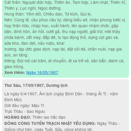
Cát thần: Nguyệt đức hợp, Thiên ân, Tam hợp, Lâm nhật, Thiên hỉ,
Thiên y, Lục nghi, Ngọc đường.
Hung thần: Yếm đối, Chiêu dao, Tứ kích, Qui kị.
Nên: Cúng tế, cầu phúc cầu tự, dâng biểu sớ, nhận phong tước vị,
họp thân hữu, nhập học, xuất hành, lên quan nhậm chức, gặp
dân, đính hôn, ăn hỏi, cưới gả, thu nạp người, giải trừ, mời thầy
chữa bệnh, cắt may, đắp đê, tu tạo động thổ, dựng cột gác xà,
sửa kho, đan dệt, nấu rượu, khai
trương, lập ước giao dịch, nạp tài, đặt cối đá, chăn nuôi, nạp gia
súc, an táng.
Kiêng: Đội mũ cài trâm, di chuyển, đi xa trở về, săn bắn, đánh cá,
gieo trồng.
Ngày 16/05/1907
.
Xem thêm:
Thứ Sáu, 17/05/1907, Dương lịch
Là ngày 6/4/1907, Âm lịch (ngày Bính Dần - tháng Ất Tị - năm
Đinh Mùi)
Giờ đầu ngày: Mậu Tí
Trực Thâu - Sao Ngưu
Thiên lao hắc đạo
HOÀNG ĐẠO:
Ngày Thâu -
ĐỔNG CÔNG TUYỂN TRẠCH NHẬT YẾU DỤNG:
Giống như trên, ngày Tuất, Sửu, cũng không lợi.