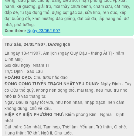
hành, kê giường, giải trừ, mời thầy chữa bệnh, châm cứu, cắt may,
đắp đê, tu tạo động thổ, dựng cột gác xà, sửa kho, rèn đúc, xếp
đặt buồng đẻ, khơi mương đào giếng, đặt cối đá, lấp hang hố, dỡ
nhà, phá tường.
Ngày 23/05/1907
.
Xem thêm:
Thứ Sáu, 24/05/1907, Dương lịch
Là ngày 13/4/1907, Âm lịch (ngày Quý Dậu - tháng Ất Tị - năm
Đinh Mùi)
Giờ đầu ngày: Nhâm Tí
Trực Định - Sao Lâu
Chu tước hắc đạo
HOÀNG ĐẠO:
Ngày Định - Tuy
ĐỔNG CÔNG TUYỂN TRẠCH NHẬT YẾU DỤNG:
có Cửu thổ quỷ, không nên động thổ, mai táng, nếu mưu trù nho
nhỏ là ở vào tháng tư.
Ngày Dậu là ngày tốt vừa, như hôn nhân, nhập trạch, nên cấm
không dùng, chủ về xấu.
Kiếm phong Kim - Nghĩa - Định
HIỆP KỶ BIỆN PHƯƠNG THƯ:
nhật
Cát thần: Dân nhật, Tam hợp, Thời âm, Yếu an, Trừ thần, Ô phệ.
Hung thần: Tử khí, Ngũ li, Chu tước.