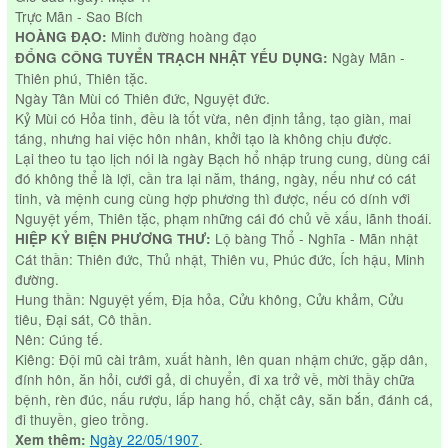
Trực Mãn - Sao Bích
Minh đường hoàng đạo
HOÀNG ĐẠO:
Ngày Mãn -
ĐỔNG CÔNG TUYỂN TRẠCH NHẬT YẾU DỤNG:
Thiên phú, Thiên tặc.
Ngày Tân Mùi có Thiên đức, Nguyệt đức.
Kỷ Mùi có Hỏa tinh, đều là tốt vừa, nên định tảng, tạo giàn, mai
táng, nhưng hai việc hôn nhân, khởi tạo là không chịu được.
Lại theo tu tạo lịch nói là ngày Bạch hổ nhập trung cung, dùng cái
đó không thể là lợi, cần tra lại năm, tháng, ngày, nếu như có cát
tinh, và mệnh cung cùng hợp phương thì được, nếu có dính với
Nguyệt yếm, Thiên tặc, phạm những cái đó chủ về xấu, lãnh thoái.
Lộ bàng Thổ - Nghĩa - Mãn nhật
HIỆP KỶ BIỆN PHƯƠNG THƯ:
Cát thần: Thiên đức, Thủ nhật, Thiên vu, Phúc đức, Ích hậu, Minh
đường.
Hung thần: Nguyệt yếm, Địa hỏa, Cửu không, Cửu khảm, Cửu
tiêu, Đại sát, Cô thần.
Nên: Cúng tế.
Kiêng: Đội mũ cài trâm, xuất hành, lên quan nhậm chức, gặp dân,
đính hôn, ăn hỏi, cưới gả, di chuyển, đi xa trở về, mời thầy chữa
bệnh, rèn đúc, nấu rượu, lấp hang hố, chặt cây, săn bắn, đánh cá,
đi thuyền, gieo trồng.
Ngày 22/05/1907
.
Xem thêm: