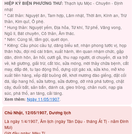
Thạch lựu Mộc - Chuyên - Định
HIỆP KỶ BIỆN PHƯƠNG THƯ:
nhật
* Cát thần: Nguyệt ân, Tam hợp, Lâm nhật, Thời âm, Kính an, Trừ
thần, Kim quĩ, Ô phệ.
* Hung thần: Nguyệt yếm, Địa hỏa, Tứ khí, Tứ phế, Vãng vong,
Ngũ li, Bát chuyên, Cô thần, Âm thác.
* Nên: Cúng tế, tắm gội, quét dọn.
* Kiêng: Cầu phúc cầu tự, dâng biểu sớ, nhận phong tước vị, họp
thân hữu, đội mũ cài trâm, xuất hành, lên quan nhậm chức, gặp
dân, đính hôn, ăn hỏi, cưới gả, thu nạp người, di chuyển, đi xa trở
về, kê giường, giải trừ, cắt tóc, sửa móng, mời thầy chữa bệnh, cắt
may, đắp đê, tu tạo động thổ, dựng cột gác xà, sửa kho, mở kho
xuất tiền hàng, xếp đặt buồng đẻ, khơi mương đào giếng, đặt cối
đá, lấp hang hố, sửa tường, sửa đường, dỡ nhà phá tường, chặt
cây, đuổi bắt, săn bắn, đánh cá, gieo trồng, chăn nuôi, nạp gia
súc, phá thổ, an táng, cải táng.
Ngày 11/05/1907
.
Xem thêm:
Chủ Nhật, 12/05/1907, Dương lịch
Là ngày 1/4/1907, Âm lịch (ngày Tân Dậu - tháng Ất Tị - năm Đinh
Mùi)
Giờ đầu ngày: Mậu Tí