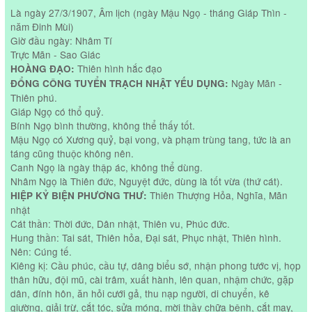
Là ngày 27/3/1907, Âm lịch (ngày Mậu Ngọ - tháng Giáp Thìn -
năm Đinh Mùi)
Giờ đầu ngày: Nhâm Tí
Trực Mãn - Sao Giác
Thiên hình hắc đạo
HOÀNG ĐẠO:
Ngày Mãn -
ĐỔNG CÔNG TUYỂN TRẠCH NHẬT YẾU DỤNG:
Thiên phú.
Giáp Ngọ có thổ quỷ.
Bính Ngọ bình thường, không thể thấy tốt.
Mậu Ngọ có Xương quỷ, bại vong, và phạm trùng tang, tức là an
táng cũng thuộc không nên.
Canh Ngọ là ngày thập ác, không thể dùng.
Nhâm Ngọ là Thiên đức, Nguyệt đức, dùng là tốt vừa (thứ cát).
Thiên Thượng Hỏa, Nghĩa, Mãn
HIỆP KỶ BIỆN PHƯƠNG THƯ:
nhật
Cát thần: Thời đức, Dân nhật, Thiên vu, Phúc đức.
Hung thần: Tai sát, Thiên hỏa, Đại sát, Phục nhật, Thiên hình.
Nên: Cúng tế.
Kiêng kị: Cầu phúc, cầu tự, dâng biểu sớ, nhận phong tước vị, họp
thân hữu, đội mũ, cài trâm, xuất hành, lên quan, nhậm chức, gặp
dân, đính hôn, ăn hỏi cưới gả, thu nạp người, di chuyển, kê
giường, giải trừ, cắt tóc, sửa móng, mời thầy chữa bệnh, cắt may,