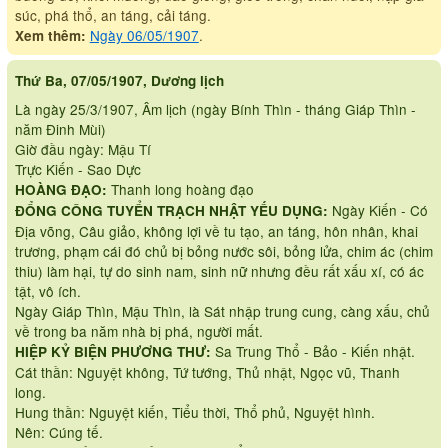
súc, phá thổ, an táng, cải táng.
Ngày 06/05/1907
.
Xem thêm:
Thứ Ba, 07/05/1907, Dương lịch
Là ngày 25/3/1907, Âm lịch (ngày Bính Thìn - tháng Giáp Thìn -
năm Đinh Mùi)
Giờ đầu ngày: Mậu Tí
Trực Kiến - Sao Dực
Thanh long hoàng đạo
HOÀNG ĐẠO:
Ngày Kiến - Có
ĐỔNG CÔNG TUYỂN TRẠCH NHẬT YẾU DỤNG:
Địa võng, Câu giảo, không lợi về tu tạo, an táng, hôn nhân, khai
trương, phạm cái đó chủ bị bỏng nước sôi, bỏng lửa, chim ác (chim
thiu) làm hại, tự do sinh nam, sinh nữ nhưng đều rất xấu xí, có ác
tật, vô ích.
Ngày Giáp Thìn, Mậu Thìn, là Sát nhập trung cung, càng xấu, chủ
về trong ba năm nhà bị phá, người mất.
Sa Trung Thổ - Bảo - Kiến nhật.
HIỆP KỶ BIỆN PHƯƠNG THƯ:
Cát thần: Nguyệt không, Tứ tướng, Thủ nhật, Ngọc vũ, Thanh
long.
Hung thần: Nguyệt kiến, Tiểu thời, Thổ phủ, Nguyệt hình.
Nên: Cúng tế.