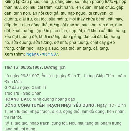
Kiêng kị: Cầu phúc, cầu tự, dâng biểu sớ, nhận phong tước vị, họp
thân hữu, đội mũ, cài trâm, xuất hành, lên quan, nhậm chức, gặp
dân, đính hôn, ăn hỏi cưới gả, thu nạp người, di chuyển, kê
giường, giải trừ, cắt tóc, sửa móng, mời thầy chữa bệnh, cắt may,
đắp đê, tu tạo động thổ, dựng cột gác xà, sửa kho, rèn đúc, đan
dệt, khai trương, lập ước giao dịch, nạp tài, mở kho xuất tiền hàng,
xếp đặt buồng đẻ, khơi mương, đào giếng, đặt cối đá, lấp hang
hố, sửa đường, sửa tường, dỡ nhà, phá tường, chặt cây gieo
trồng, chăn nuôi, nạp gia súc, phá thổ, an táng, cải táng.
Ngày 07/05/1907
.
Xem thêm:
Thứ Tư, 08/05/1907, Dương lịch
Là ngày 26/3/1907, Âm lịch (ngày Đinh Tị - tháng Giáp Thìn - năm
Đinh Mùi)
Giờ đầu ngày: Canh Tí
Trực Trừ - Sao Chẩn
Minh đường hoàng đạo
HOÀNG ĐẠO:
Ngày Trừ - Đinh
ĐỔNG CÔNG TUYỂN TRẠCH NHẬT YẾU DỤNG:
Tị nên tu tạo, nhập trạch, di cư, động thổ, làm đồ dùng, hôn nhân,
thì rất tốt.
Kỷ Tị tạo tác, nhập trạch, cũng tốt. Nếu mai táng thì phạm trùng
tang bất lợi dụng.