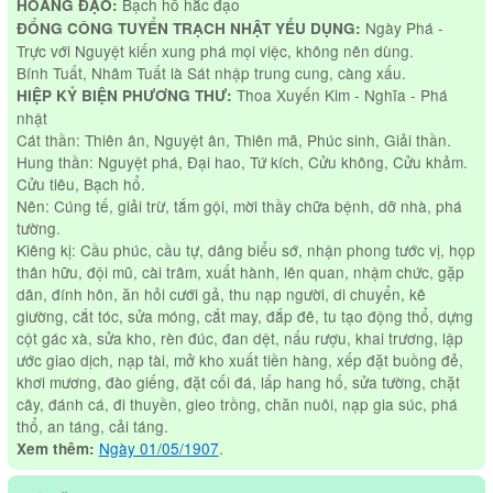
Bạch hổ hắc đạo
HOÀNG ĐẠO:
Ngày Phá -
ĐỔNG CÔNG TUYỂN TRẠCH NHẬT YẾU DỤNG:
Trực với Nguyệt kiến xung phá mọi việc, không nên dùng.
Bính Tuất, Nhâm Tuất là Sát nhập trung cung, càng xấu.
Thoa Xuyến Kim - Nghĩa - Phá
HIỆP KỶ BIỆN PHƯƠNG THƯ:
nhật
Cát thần: Thiên ân, Nguyệt ân, Thiên mã, Phúc sinh, Giải thần.
Hung thần: Nguyệt phá, Đại hao, Tứ kích, Cửu không, Cửu khảm.
Cửu tiêu, Bạch hổ.
Nên: Cúng tế, giải trừ, tắm gội, mời thầy chữa bệnh, dỡ nhà, phá
tường.
Kiêng kị: Cầu phúc, cầu tự, dâng biểu sớ, nhận phong tước vị, họp
thân hữu, đội mũ, cài trâm, xuất hành, lên quan, nhậm chức, gặp
dân, đính hôn, ăn hỏi cưới gả, thu nạp người, di chuyển, kê
giường, cắt tóc, sửa móng, cắt may, đắp đê, tu tạo động thổ, dựng
cột gác xà, sửa kho, rèn đúc, đan dệt, nấu rượu, khai trương, lập
ước giao dịch, nạp tài, mở kho xuất tiền hàng, xếp đặt buồng đẻ,
khơi mương, đào giếng, đặt cối đá, lấp hang hố, sửa tường, chặt
cây, đánh cá, đi thuyền, gieo trồng, chăn nuôi, nạp gia súc, phá
thổ, an táng, cải táng.
Ngày 01/05/1907
.
Xem thêm: