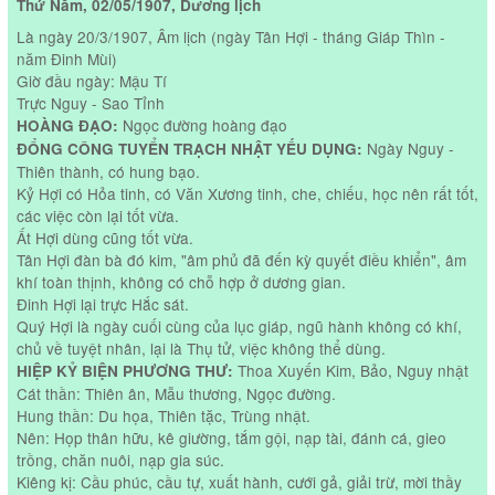
Thứ Năm, 02/05/1907, Dương lịch
Là ngày 20/3/1907, Âm lịch (ngày Tân Hợi - tháng Giáp Thìn -
năm Đinh Mùi)
Giờ đầu ngày: Mậu Tí
Trực Nguy - Sao Tỉnh
Ngọc đường hoàng đạo
HOÀNG ĐẠO:
Ngày Nguy -
ĐỔNG CÔNG TUYỂN TRẠCH NHẬT YẾU DỤNG:
Thiên thành, có hung bạo.
Kỷ Hợi có Hỏa tinh, có Văn Xương tinh, che, chiếu, học nên rất tốt,
các việc còn lại tốt vừa.
Ất Hợi dùng cũng tốt vừa.
Tân Hợi đàn bà đó kim, "âm phủ đã đến kỳ quyết điều khiển", âm
khí toàn thịnh, không có chỗ hợp ở dương gian.
Đinh Hợi lại trực Hắc sát.
Quý Hợi là ngày cuối cùng của lục giáp, ngũ hành không có khí,
chủ về tuyệt nhân, lại là Thụ tử, việc không thể dùng.
Thoa Xuyến Kim, Bảo, Nguy nhật
HIỆP KỶ BIỆN PHƯƠNG THƯ:
Cát thần: Thiên ân, Mẫu thương, Ngọc đường.
Hung thần: Du họa, Thiên tặc, Trùng nhật.
Nên: Họp thân hữu, kê giường, tắm gội, nạp tài, đánh cá, gieo
trồng, chăn nuôi, nạp gia súc.
Kiêng kị: Cầu phúc, cầu tự, xuất hành, cưới gả, giải trừ, mời thầy