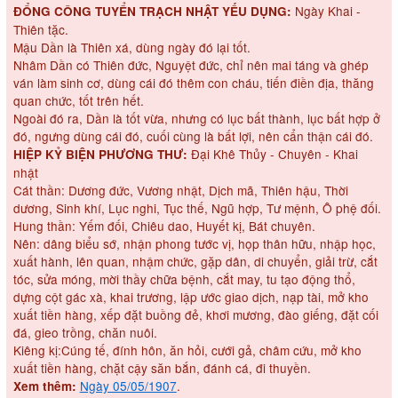
Ngày Khai -
ĐỔNG CÔNG TUYỂN TRẠCH NHẬT YẾU DỤNG:
Thiên tặc.
Mậu Dần là Thiên xá, dùng ngày đó lại tốt.
Nhâm Dần có Thiên đức, Nguyệt đức, chỉ nên mai táng và ghép
ván làm sinh cơ, dùng cái đó thêm con cháu, tiến điền địa, thăng
quan chức, tốt trên hết.
Ngoài đó ra, Dần là tốt vừa, nhưng có lục bất thành, lục bất hợp ở
đó, ngưng dùng cái đó, cuối cùng là bất lợi, nên cẩn thận cái đó.
Đại Khê Thủy - Chuyên - Khai
HIỆP KỶ BIỆN PHƯƠNG THƯ:
nhật
Cát thần: Dương đức, Vương nhật, Dịch mã, Thiên hậu, Thời
dương, Sinh khí, Lục nghi, Tục thế, Ngũ hợp, Tư mệnh, Ô phệ đối.
Hung thần: Yếm đối, Chiêu dao, Huyết kị, Bát chuyên.
Nên: dâng biểu sớ, nhận phong tước vị, họp thân hữu, nhập học,
xuất hành, lên quan, nhậm chức, gặp dân, di chuyển, giải trừ, cắt
tóc, sửa móng, mời thầy chữa bệnh, cắt may, tu tạo động thổ,
dựng cột gác xà, khai trương, lập ước giao dịch, nạp tài, mở kho
xuất tiền hàng, xếp đặt buồng đẻ, khơi mương, đào giếng, đặt cối
đá, gieo trồng, chăn nuôi.
Kiêng kị:Cúng tế, đính hôn, ăn hỏi, cưới gả, châm cứu, mở kho
xuất tiền hàng, chặt cậy săn bắn, đánh cá, đi thuyền.
Ngày 05/05/1907
.
Xem thêm: