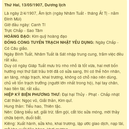
Thứ Hai, 13/05/1907, Dương lịch
Là ngày 2/4/1907, Âm lịch (ngày Nhâm Tuất - tháng Ất Tị - năm
Đinh Mùi)
Giờ đầu ngày: Canh Tí
Trực Chấp - Sao Tâm
Kim quỹ hoàng đạo
HOÀNG ĐẠO:
Ngày Chấp -
ĐỔNG CÔNG TUYỂN TRẠCH NHẬT YẾU DỤNG:
Có Câu giảo.
Ngày Bính Tuất, Nhâm Tuất là Sát nhập trung cung, trăm việc đều
rất xấu.
Duy có ngày Giáp Tuất mưu trù nho nhỏ là tốt vừa, hai m­ơi bốn
hướng mọi thứ Sát trầu trời đã có sửa sang, thì có thể hôn nhân,
an táng, nhập trạch, khai trương, không có chỗ nào nên dùng,
chủ về tổn trạch trưởng (người lớn nhất trong hộ), hại tay chân,
hao tiền tài, rất xấu.
Đại hại Thủy - Phạt - Chấp nhật
HIỆP KỶ BIỆN PHƯƠNG THƯ:
Cát thần: Ngọc vũ, Giải thần, Kim quĩ.
Hung thần: Tiểu hao, Thiên tặc.
Nên: Dâng biểu sớ, giải trừ, tắm gội, cắt tóc sửa móng, mời thầy
chữa bệnh, đuổi bắt.
Kiêng: Xuất hành, sửa kho, khai trương, lập ước giao dịch, nạp tài,