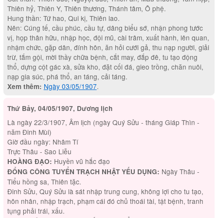
Thiên hỷ, Thiên Y, Thiên thương, Thánh tâm, Ô phệ.
Hung thần: Tứ hao, Qui kị, Thiên lao.
Nên: Cúng tế, cầu phúc, cầu tự, dâng biểu sớ, nhận phong tước
vị, họp thân hữu, nhập học, đội mũ, cài trâm, xuất hành, lên quan,
nhậm chức, gặp dân, đính hôn, ăn hỏi cưới gả, thu nạp người, giải
trừ, tắm gội, mời thầy chữa bệnh, cắt may, đắp đê, tu tạo động
thổ, dựng cột gác xà, sửa kho, đặt cối đá, gieo trồng, chăn nuôi,
nạp gia súc, phá thổ, an táng, cải táng.
Ngày 03/05/1907
.
Xem thêm:
Thứ Bảy, 04/05/1907, Dương lịch
Là ngày 22/3/1907, Âm lịch (ngày Quý Sửu - tháng Giáp Thìn -
năm Đinh Mùi)
Giờ đầu ngày: Nhâm Tí
Trực Thâu - Sao Liễu
Huyền vũ hắc đạo
HOÀNG ĐẠO:
Ngày Thâu -
ĐỔNG CÔNG TUYỂN TRẠCH NHẬT YẾU DỤNG:
Tiểu hồng sa, Thiên tặc.
Đinh Sửu, Quý Sửu là sát nhập trung cung, không lợi cho tu tạo,
hôn nhân, nhập trạch, phạm cái đó chủ thoái tài, tật bệnh, tranh
tụng phải trái, xấu.