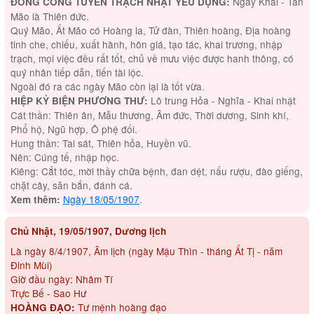
Ngày Khai - Tân
ĐỔNG CÔNG TUYỂN TRẠCH NHẬT YẾU DỤNG:
Mão là Thiên đức.
Quý Mão, Ất Mão có Hoàng la, Tử đàn, Thiên hoàng, Địa hoàng
tinh che, chiếu, xuất hành, hôn giá, tạo tác, khai trương, nhập
trạch, mọi việc đều rất tốt, chủ về mưu việc được hanh thông, có
quý nhân tiếp dẫn, tiến tài lộc.
Ngoài đó ra các ngày Mão còn lại là tốt vừa.
Lô trung Hỏa - Nghĩa - Khai nhật
HIỆP KỶ BIỆN PHƯƠNG THƯ:
Cát thần: Thiên ân, Mẫu thương, Âm đức, Thời dương, Sinh khí,
Phổ hộ, Ngũ hợp, Ô phệ đối.
Hung thần: Tai sát, Thiên hỏa, Huyền vũ.
Nên: Cúng tế, nhập học.
Kiêng: Cắt tóc, mời thầy chữa bệnh, đan dệt, nấu rượu, đào giếng,
chặt cây, săn bắn, đánh cá.
Ngày 18/05/1907
.
Xem thêm:
Chủ Nhật, 19/05/1907, Dương lịch
Là ngày 8/4/1907, Âm lịch (ngày Mậu Thìn - tháng Ất Tị - năm
Đinh Mùi)
Giờ đầu ngày: Nhâm Tí
Trực Bế - Sao Hư
Tư mệnh hoàng đạo
HOÀNG ĐẠO: