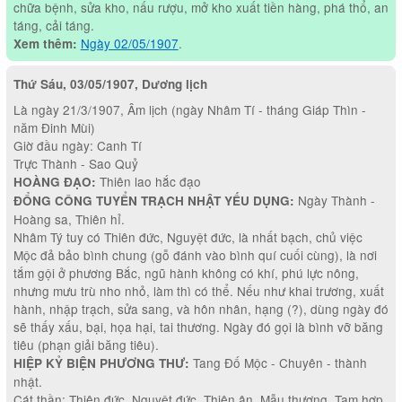
chữa bệnh, sửa kho, nấu rượu, mở kho xuất tiền hàng, phá thổ, an
táng, cải táng.
Ngày 02/05/1907
.
Xem thêm:
Thứ Sáu, 03/05/1907, Dương lịch
Là ngày 21/3/1907, Âm lịch (ngày Nhâm Tí - tháng Giáp Thìn -
năm Đinh Mùi)
Giờ đầu ngày: Canh Tí
Trực Thành - Sao Quỷ
Thiên lao hắc đạo
HOÀNG ĐẠO:
Ngày Thành -
ĐỔNG CÔNG TUYỂN TRẠCH NHẬT YẾU DỤNG:
Hoàng sa, Thiên hỉ.
Nhâm Tý tuy có Thiên đức, Nguyệt đức, là nhất bạch, chủ việc
Mộc đả bảo bình chung (gỗ đánh vào bình quí cuối cùng), là nơi
tắm gội ở phương Bắc, ngũ hành không có khí, phú lực nông,
nhưng mưu trù nho nhỏ, làm thì có thể. Nếu như khai trương, xuất
hành, nhập trạch, sửa sang, và hôn nhân, hạng (?), dùng ngày đó
sẽ thấy xấu, bại, họa hại, tai thương. Ngày đó gọi là bình vỡ băng
tiêu (phạn giải băng tiêu).
Tang Đố Mộc - Chuyên - thành
HIỆP KỶ BIỆN PHƯƠNG THƯ:
nhật.
Cát thần: Thiên đức, Nguyệt đức, Thiên ân, Mẫu thương, Tam hợp,