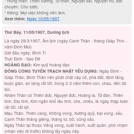
* Hung thần: Thiên cương, Tử thần, Nguyệt sát, Nguyệt hư, Bát
chuyên, Chu tước.
* Kiêng: Mọi việc không nên làm.
Ngày 10/05/1907
.
Xem thêm:
Thứ Bảy, 11/05/1907, Dương lịch
Là ngày 29/3/1907, Âm lịch (ngày Canh Thân - tháng Giáp Thìn -
năm Đinh Mùi)
Giờ đầu ngày: Bính Tí
Trực Định - Sao Đê
Kim quỹ hoàng đạo
HOÀNG ĐẠO:
Ngày Định -
ĐỔNG CÔNG TUYỂN TRẠCH NHẬT YẾU DỤNG:
Giáp Thân, Bính Thân nên phát chặt cây cỏ, phá đất, định tảng,
buộc giàn, an táng rất tốt, trong 2-3 năm thêm con, cháu, tiến tài
lộc.
Nhâm Thân có Thiên đức, Nguyệt đức, Hoàng la, Tử đàn, Thiên
tinh, Địa tinh, Kim ngân khố lâu tinh, che, chiếu, là ngày thập toàn
rất tốt, rất lợi.
Mậu Thân, Thiên cang, Không vong, Xương quỷ, bại vong, xấu.
Canh Thân tháng giêng, tháng tư, bỏ, cũng xấu.
Ngày Thân lại thuộc Vãng vong, xuất hành, xuất quân, phó nhậm
(nhận việc đi trước) không lấy ngày này.