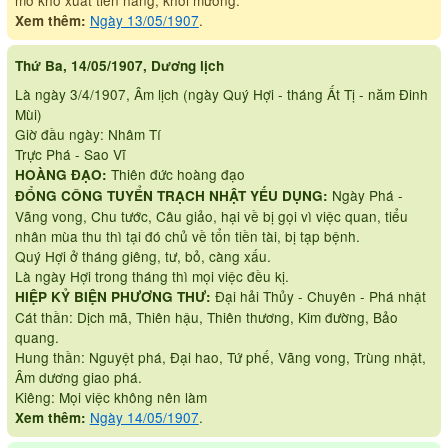
mở kho xuất tiền hàng, khơi mương.
Ngày 13/05/1907
.
Xem thêm:
Thứ Ba, 14/05/1907, Dương lịch
Là ngày 3/4/1907, Âm lịch (ngày Quý Hợi - tháng Ất Tị - năm Đinh
Mùi)
Giờ đầu ngày: Nhâm Tí
Trực Phá - Sao Vĩ
Thiên đức hoàng đạo
HOÀNG ĐẠO:
Ngày Phá -
ĐỔNG CÔNG TUYỂN TRẠCH NHẬT YẾU DỤNG:
Vãng vong, Chu tước, Câu giảo, hại về bị gọi vì việc quan, tiểu
nhân mùa thu thì tại đó chủ về tổn tiền tài, bị tạp bệnh.
Quý Hợi ở tháng giêng, tư, bỏ, càng xấu.
Là ngày Hợi trong tháng thì mọi việc đều kị.
Đại hải Thủy - Chuyên - Phá nhật
HIỆP KỶ BIỆN PHƯƠNG THƯ:
Cát thần: Dịch mã, Thiên hậu, Thiên thương, Kim đường, Bảo
quang.
Hung thần: Nguyệt phá, Đại hao, Tứ phế, Vãng vong, Trùng nhật,
Âm dương giao phá.
Kiêng: Mọi việc không nên làm
Ngày 14/05/1907
.
Xem thêm: