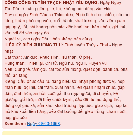
Ngày Nguy -
ĐỔNG CÔNG TUYỂN TRẠCH NHẬT YẾU DỤNG:
Tân Dậu ở tháng giêng, tư, bỏ, không nên dùng vào việc.
Duy có ngày Đinh Dậu có Thiên đức, Phúc tinh che, chiếu, nên an
táng, hoàn phúc nguyện, xuất hành, khai trương, vào việc quan
gặp quý, tốt, chỉ không nên các việc khởi tạo, hôn nhân, giá thú,
vẫn cái đó vào ngày đó.
Ngoài ra, các ngày Dậu khác không nên dùng.
Tỉnh tuyền Thủy - Phạt - Nguy
HIỆP KỶ BIỆN PHƯƠNG THƯ:
nhật
Cát thần: Âm đức, Phúc sinh, Trừ thần, Ô phệ.
Hung thần: Thiên lại, Chí tử, Ngũ hư, Ngũ li, Huyền vũ
Nên: Cúng tế, tắm gội, cắt tóc sửa móng, quét dọn, đánh cá, phá
thổ, an táng.
Kiêng: Cầu phúc cầu tự, dâng biểu sớ, nhận phong tước vị, họp
thân hữu, đội mũ cài trâm, xuất hành, lên quan nhậm chức, gặp
dân, đính hôn, ăn hỏi, cưới gả, thu nạp người, di chuyển, kê
giường, giải trừ, mời thầy chữa bệnh, đắp đê, tu tạo động thổ,
dựng cột gác xà, sửa kho, khai trương, lập ước, giao dịch, nạp tài,
mở kho xuất tiền hàng, xếp đặt buồng đẻ, gieo trồng, chăn nuôi,
nạp gia súc.
Ngày 09/03/1958
.
Xem thêm: