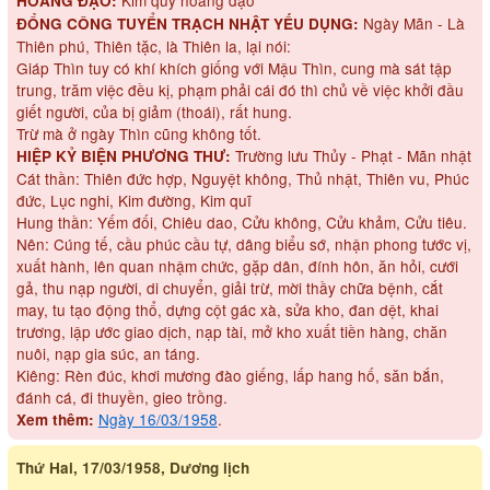
HOÀNG ĐẠO:
Ngày Mãn - Là
ĐỔNG CÔNG TUYỂN TRẠCH NHẬT YẾU DỤNG:
Thiên phú, Thiên tặc, là Thiên la, lại nói:
Giáp Thìn tuy có khí khích giống với Mậu Thìn, cung mà sát tập
trung, trăm việc đều kị, phạm phải cái đó thì chủ về việc khởi đầu
giết người, của bị giảm (thoái), rất hung.
Trừ mà ở ngày Thìn cũng không tốt.
Trường lưu Thủy - Phạt - Mãn nhật
HIỆP KỶ BIỆN PHƯƠNG THƯ:
Cát thần: Thiên đức hợp, Nguyệt không, Thủ nhật, Thiên vu, Phúc
đức, Lục nghi, Kim đường, Kim quĩ
Hung thần: Yếm đối, Chiêu dao, Cửu không, Cửu khảm, Cửu tiêu.
Nên: Cúng tế, cầu phúc cầu tự, dâng biểu sớ, nhận phong tước vị,
xuất hành, lên quan nhậm chức, gặp dân, đính hôn, ăn hỏi, cưới
gả, thu nạp người, di chuyển, giải trừ, mời thầy chữa bệnh, cắt
may, tu tạo động thổ, dựng cột gác xà, sửa kho, đan dệt, khai
trương, lập ước giao dịch, nạp tài, mở kho xuất tiền hàng, chăn
nuôi, nạp gia súc, an táng.
Kiêng: Rèn đúc, khơi mương đào giếng, lấp hang hố, săn bắn,
đánh cá, đi thuyền, gieo trồng.
Ngày 16/03/1958
.
Xem thêm:
Thứ Hai, 17/03/1958, Dương lịch