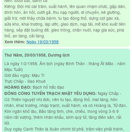
Nên: Đuổi bắt, đánh cá
Kiêng: Đội mũ cài trâm, xuất hành, lên quan nhậm chức, gặp dân,
đính hôn, ăn hỏi, cưới gả, thu nạp người, di chuyến, kê giường,
giải trừ, mời thầy chữa bệnh, tu tạo động thổ, dựng cột gác xà,
sửa kho, khai trương, lập ước, giao dịch, nạp tài, mở kho xuất tiền
hàng, xếp đặt buồng đẻ, gieo trồng, chăn nuôi, nạp gia súc, phá
thổ, an táng, cải táng.
Ngày 19/03/1958
.
Xem thêm:
Thứ Năm, 20/03/1958, Dương lịch
Là ngày 1/2/1958, Âm lịch (ngày Bính Thân - tháng Ất Mão - năm
Mậu Tuất)
Giờ đầu ngày: Mậu Tí
Trực Chấp - Sao Khuê
Bạch hổ hắc đạo
HOÀNG ĐẠO:
Ngày Chấp -
ĐỔNG CÔNG TUYỂN TRẠCH NHẬT YẾU DỤNG:
Có Thiên nguyệt nhị đức, nên tu tạo, động thổ, mai táng, hôn
nhân, khai trương, nhập trạch, xuất hành, và có Hoàng la, Tử đàn,
Kim ngân khố lâu, Bảo tàng tinh, che, chiếu, trong vòng 3-6-9
năm rất vượng, thêm nhân khẩu, sinh quý tử, tăng điền sản, rất
tốt.
Duy ngày Canh Thân là Xuân chính tứ phế, trăm việc phải tránh,