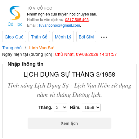
TỬ VI CỔ HỌC
Nhóm nghiên cứu huyền học chuyên sâu.
Hotline tư vấn dịch vụ:
0817.505.493
.
Email:
Tuvancohoc@gmail.com
.
Gieo Quẻ
Thần Số
Mệnh Lý
Bói SIM
Trang chủ
Lịch Vạn Sự
Ngày hiện tại (dương lịch):
Chủ Nhật, 09/08/2026 14:21:58
Nhập thông tin
LỊCH DỤNG SỰ THÁNG 3/1958
Tính năng Lịch Dụng Sự - Lịch Vạn Niên sử dụng
năm và tháng Dương lịch.
Tháng:
Năm: