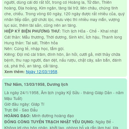
người, dùng cái đó rất tốt, trong có Hoàng la, Tử đàn, Thiên
hoàng, Địa hoàng, Kim ngân, tàng tài trữ, liên châu, chúng tinh
che, chiếu. Trong vòng 60 ngày, 120 ngày được rất nhiều của, quý
nhân tiếp dẫn, giữ chức lộc, mưu việc thì nhiều may mắn, vượng
lục súc, thêm tài sản, cũng nên an táng.
Tích lịch Hỏa - Chế - Khai nhật
HIỆP KỶ BIỆN PHƯƠNG THƯ:
Cát thần: Mẫu thương, Thời dương, Sinh khí, Ích hậu, Thanh long
Hung thần: Tai sát, Thiên hỏa
Nên: Cúng tế, nhập học, tắm gội.
Kiêng: Đội mũ cài trâm, đính hôn, ăn hỏi, cưới gả, mời thầy chữa
bệnh, thu nạp người, đan dệt, nấu rượu, chặt cây, săn bắn, đánh
cá, phá thổ, an táng, cải táng.
Ngày 12/03/1958
.
Xem thêm:
Thứ Năm, 13/03/1958, Dương lịch
Là ngày 24/1/1958, Âm lịch (ngày Kỷ Sửu - tháng Giáp Dần - năm
Mậu Tuất)
Giờ đầu ngày: Giáp Tí
Trực Bế - Sao Đẩu
Minh đường hoàng đạo
HOÀNG ĐẠO:
Ngày Bế -
ĐỔNG CÔNG TUYỂN TRẠCH NHẬT YẾU DỤNG:
Không lợi cho hôn nhân, khởi tạo, phòng hổ và rắn làm hại, lừa