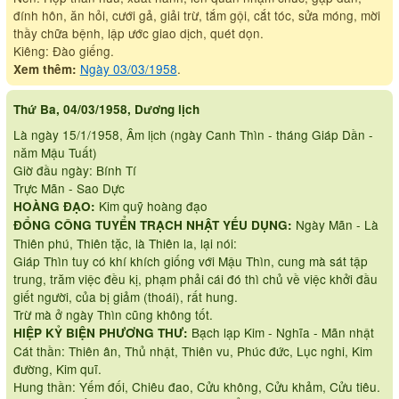
đính hôn, ăn hỏi, cưới gả, giải trừ, tắm gội, cắt tóc, sửa móng, mời
thầy chữa bệnh, lập ước giao dịch, quét dọn.
Kiêng: Đào giếng.
Ngày 03/03/1958
.
Xem thêm:
Thứ Ba, 04/03/1958, Dương lịch
Là ngày 15/1/1958, Âm lịch (ngày Canh Thìn - tháng Giáp Dần -
năm Mậu Tuất)
Giờ đầu ngày: Bính Tí
Trực Mãn - Sao Dực
Kim quỹ hoàng đạo
HOÀNG ĐẠO:
Ngày Mãn - Là
ĐỔNG CÔNG TUYỂN TRẠCH NHẬT YẾU DỤNG:
Thiên phú, Thiên tặc, là Thiên la, lại nói:
Giáp Thìn tuy có khí khích giống với Mậu Thìn, cung mà sát tập
trung, trăm việc đều kị, phạm phải cái đó thì chủ về việc khởi đầu
giết người, của bị giảm (thoái), rất hung.
Trừ mà ở ngày Thìn cũng không tốt.
Bạch lạp Kim - Nghĩa - Mãn nhật
HIỆP KỶ BIỆN PHƯƠNG THƯ:
Cát thần: Thiên ân, Thủ nhật, Thiên vu, Phúc đức, Lục nghi, Kim
đường, Kim quĩ.
Hung thần: Yếm đối, Chiêu đao, Cửu không, Cửu khảm, Cửu tiêu.