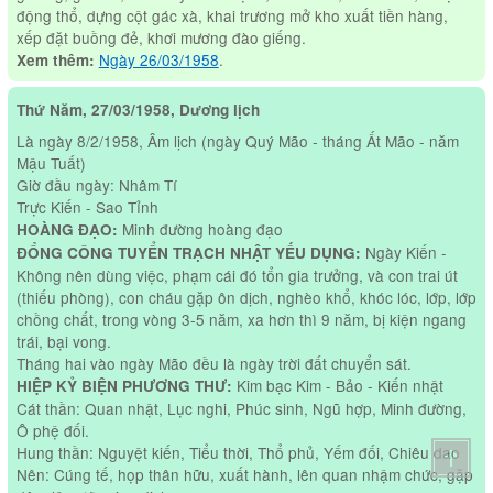
động thổ, dựng cột gác xà, khai trương mở kho xuất tiền hàng,
xếp đặt buồng đẻ, khơi mương đào giếng.
Ngày 26/03/1958
.
Xem thêm:
Thứ Năm, 27/03/1958, Dương lịch
Là ngày 8/2/1958, Âm lịch (ngày Quý Mão - tháng Ất Mão - năm
Mậu Tuất)
Giờ đầu ngày: Nhâm Tí
Trực Kiến - Sao Tỉnh
Minh đường hoàng đạo
HOÀNG ĐẠO:
Ngày Kiến -
ĐỔNG CÔNG TUYỂN TRẠCH NHẬT YẾU DỤNG:
Không nên dùng việc, phạm cái đó tổn gia trưởng, và con trai út
(thiếu phòng), con cháu gặp ôn dịch, nghèo khổ, khóc lóc, lớp, lớp
chồng chất, trong vòng 3-5 năm, xa hơn thì 9 năm, bị kiện ngang
trái, bại vong.
Tháng hai vào ngày Mão đều là ngày trời đất chuyển sát.
Kim bạc Kim - Bảo - Kiến nhật
HIỆP KỶ BIỆN PHƯƠNG THƯ:
Cát thần: Quan nhật, Lục nghi, Phúc sinh, Ngũ hợp, Minh đường,
Ô phệ đối.
Hung thần: Nguyệt kiến, Tiểu thời, Thổ phủ, Yếm đối, Chiêu dao
Nên: Cúng tế, họp thân hữu, xuất hành, lên quan nhậm chức, gặp