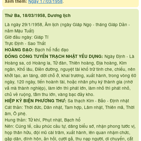
Ngày 17/03/1958
.
Xem thêm:
Thứ Ba, 18/03/1958, Dương lịch
Là ngày 29/1/1958, Âm lịch (ngày Giáp Ngọ - tháng Giáp Dần -
năm Mậu Tuất)
Giờ đầu ngày: Giáp Tí
Trực Định - Sao Thất
Bạch hổ hắc đạo
HOÀNG ĐẠO:
Ngày Định - Là
ĐỔNG CÔNG TUYỂN TRẠCH NHẬT YẾU DỤNG:
Hoàng sa, có Hoàng la, Tử đàn, Thiên hoàng, Địa hoàng, Kim
ngân, Khố lâu, Điền đường, nguyệt tài khố trữ tinh che, chiếu, nên
khởi tạo, an táng, dời chỗ ở, khai trương, xuất hành, trong vòng 60
ngày, 120 ngày, tiến hoành tài, hoặc nhân phụ ký thành gia (nhờ
vả mà thành nghiệp), làm lớn thì phát lớn, làm nhỏ thì phát nhỏ,
chủ về ruộng, tằm thu lớn, vàng bạc đầy kho.
Sa thạch Kim - Bảo - Định nhật
HIỆP KỶ BIỆN PHƯƠNG THƯ:
Cát thần: Thời đức, Dân nhật, Tam hợp, Lâm nhật, Thiên mã, Thời
âm, Ô phệ.
Hung thần: Tử khí, Phụt nhật, Bạch hổ
Nên: Cúng tế, cầu phúc cầu tự, dâng biểu sớ, nhận phong tước vị,
họp thân hữu, đội mũ cài trâm, xuất hành, lên quan nhậm chức,
gặp dân, đính hôn, ăn hỏi, cưới gả, thu nạp người, di chuyển, cắt