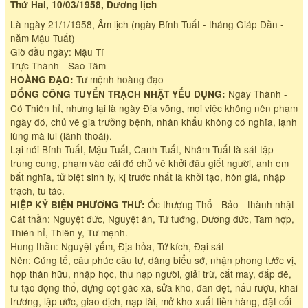
Thứ Hai, 10/03/1958, Dương lịch
Là ngày 21/1/1958, Âm lịch (ngày Bính Tuất - tháng Giáp Dần -
năm Mậu Tuất)
Giờ đầu ngày: Mậu Tí
Trực Thành - Sao Tâm
Tư mệnh hoàng đạo
HOÀNG ĐẠO:
Ngày Thành -
ĐỔNG CÔNG TUYỂN TRẠCH NHẬT YẾU DỤNG:
Có Thiên hỉ, nhưng lại là ngày Địa võng, mọi việc không nên phạm
ngày đó, chủ về gia trưởng bệnh, nhân khẩu không có nghĩa, lạnh
lùng mà lui (lãnh thoái).
Lại nói Bính Tuất, Mậu Tuất, Canh Tuất, Nhâm Tuất là sát tập
trung cung, phạm vào cái đó chủ về khởi đầu giết người, anh em
bất nghĩa, tử biệt sinh ly, kị trước nhất là khởi tạo, hôn giá, nhập
trạch, tu tác.
Ốc thượng Thổ - Bảo - thành nhật
HIỆP KỶ BIỆN PHƯƠNG THƯ:
Cát thần: Nguyệt đức, Nguyệt ân, Tứ tướng, Dương đức, Tam hợp,
Thiên hỉ, Thiên y, Tư mệnh.
Hung thần: Nguyệt yếm, Địa hỏa, Tứ kích, Đại sát
Nên: Cúng tế, cầu phúc cầu tự, dâng biểu sớ, nhận phong tước vị,
họp thân hữu, nhập học, thu nạp người, giải trừ, cắt may, đắp đê,
tu tạo động thổ, dựng cột gác xà, sửa kho, đan dệt, nấu rượu, khai
trương, lập ước, giao dịch, nạp tài, mở kho xuất tiền hàng, đặt cối