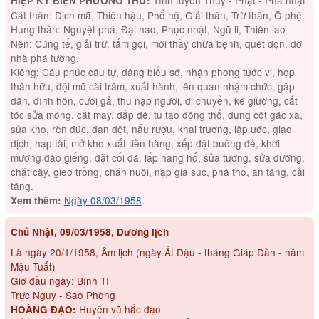
HIỆP KỶ BIỆN PHƯƠNG THƯ:
Cát thần: Dịch mã, Thiện hậu, Phổ hộ, Giải thần, Trừ thần, Ô phệ.
Hung thần: Nguyệt phá, Đại hao, Phục nhật, Ngũ li, Thiên lao
Nên: Cúng tế, giải trừ, tắm gội, mời thầy chữa bệnh, quét dọn, dỡ
nhà phá tường.
Kiêng: Cầu phúc cầu tự, dâng biểu sớ, nhận phong tước vị, họp
thân hữu, đội mũ cài trâm, xuất hành, lên quan nhậm chức, gặp
dân, đính hôn, cưới gả, thu nạp người, di chuyển, kê giường, cắt
tóc sửa móng, cắt may, đắp đê, tu tạo động thổ, dựng cột gác xà,
sửa kho, rèn đúc, đan dệt, nấu rượu, khai trương, lập ước, giao
dịch, nạp tài, mở kho xuất tiền hàng, xếp đặt buồng đẻ, khơi
mương đào giếng, đặt cối đá, lấp hang hố, sửa tường, sửa đường,
chặt cây, gieo trồng, chăn nuôi, nạp gia súc, phá thổ, an táng, cải
táng.
Ngày 08/03/1958
.
Xem thêm:
Chủ Nhật, 09/03/1958, Dương lịch
Là ngày 20/1/1958, Âm lịch (ngày Ất Dậu - tháng Giáp Dần - năm
Mậu Tuất)
Giờ đầu ngày: Bính Tí
Trực Nguy - Sao Phòng
Huyền vũ hắc đạo
HOÀNG ĐẠO: