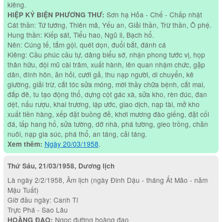
kiêng.
Sơn hạ Hỏa - Chế - Chấp nhật
HIỆP KỶ BIỆN PHƯƠNG THƯ:
Cát thần: Tứ tướng, Thiên mã, Yếu an, Giải thần, Trừ thần, Ô phệ.
Hung thần: Kiếp sát, Tiểu hao, Ngũ li, Bạch hổ.
Nên: Cúng tế, tắm gội, quét dọn, đuổi bắt, đánh cá
Kiêng: Cầu phúc cầu tự, dâng biểu sớ, nhận phong tước vị, họp
thân hữu, đội mũ cài trâm, xuất hành, lên quan nhậm chức, gặp
dân, đính hôn, ăn hỏi, cưới gả, thu nạp người, di chuyển, kê
giường, giải trừ, cắt tóc sửa móng, mời thầy chữa bệnh, cắt mai,
đắp đê, tu tạo động thổ, dựng cột gác xà, sửa kho, rèn đúc, đan
dệt, nấu rượu, khai trương, lập ước, giao dịch, nạp tài, mở kho
xuất tiền hàng, xếp đặt buồng đẻ, khơi mương đào giếng, đặt cối
đá, lấp hang hố, sửa tường, dỡ nhà, phá tường, gieo trồng, chăn
nuôi, nạp gia súc, phá thổ, an táng, cải táng.
Ngày 20/03/1958
.
Xem thêm:
Thứ Sáu, 21/03/1958, Dương lịch
Là ngày 2/2/1958, Âm lịch (ngày Đinh Dậu - tháng Ất Mão - năm
Mậu Tuất)
Giờ đầu ngày: Canh Tí
Trực Phá - Sao Lâu
Ngọc đường hoàng đạo
HOÀNG ĐẠO: