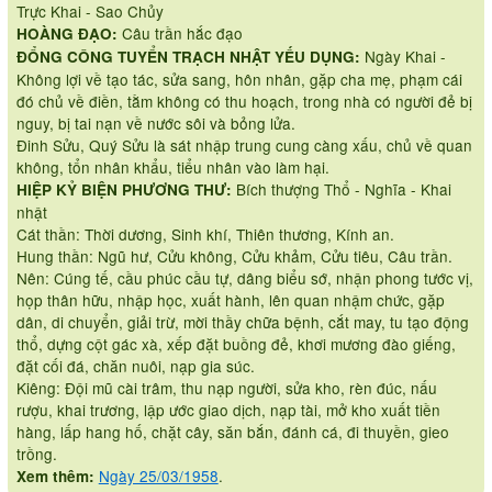
Trực Khai - Sao Chủy
Câu trần hắc đạo
HOÀNG ĐẠO:
Ngày Khai -
ĐỔNG CÔNG TUYỂN TRẠCH NHẬT YẾU DỤNG:
Không lợi về tạo tác, sửa sang, hôn nhân, gặp cha mẹ, phạm cái
đó chủ về điền, tằm không có thu hoạch, trong nhà có người đẻ bị
nguy, bị tai nạn về nước sôi và bỏng lửa.
Đinh Sửu, Quý Sửu là sát nhập trung cung càng xấu, chủ về quan
không, tổn nhân khẩu, tiểu nhân vào làm hại.
Bích thượng Thổ - Nghĩa - Khai
HIỆP KỶ BIỆN PHƯƠNG THƯ:
nhật
Cát thần: Thời dương, Sinh khí, Thiên thương, Kính an.
Hung thần: Ngũ hư, Cửu không, Cửu khảm, Cửu tiêu, Câu trần.
Nên: Cúng tế, cầu phúc cầu tự, dâng biểu sớ, nhận phong tước vị,
họp thân hữu, nhập học, xuất hành, lên quan nhậm chức, gặp
dân, di chuyển, giải trừ, mời thầy chữa bệnh, cắt may, tu tạo động
thổ, dựng cột gác xà, xếp đặt buồng đẻ, khơi mương đào giếng,
đặt cối đá, chăn nuôi, nạp gia súc.
Kiêng: Đội mũ cài trâm, thu nạp người, sửa kho, rèn đúc, nấu
rượu, khai trương, lập ước giao dịch, nạp tài, mở kho xuất tiền
hàng, lấp hang hố, chặt cây, săn bắn, đánh cá, đi thuyền, gieo
trồng.
Ngày 25/03/1958
.
Xem thêm: