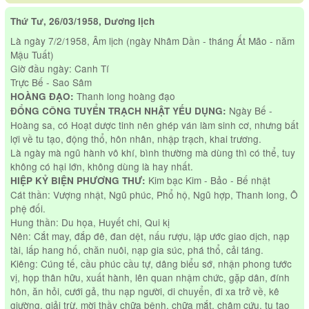
Thứ Tư, 26/03/1958, Dương lịch
Là ngày 7/2/1958, Âm lịch (ngày Nhâm Dần - tháng Ất Mão - năm
Mậu Tuất)
Giờ đầu ngày: Canh Tí
Trực Bế - Sao Sâm
Thanh long hoàng đạo
HOÀNG ĐẠO:
Ngày Bế -
ĐỔNG CÔNG TUYỂN TRẠCH NHẬT YẾU DỤNG:
Hoàng sa, có Hoạt dược tinh nên ghép ván làm sinh cơ, nhưng bất
lợi về tu tạo, động thổ, hôn nhân, nhập trạch, khai trương.
Là ngày mà ngũ hành vô khí, bình thường mà dùng thì có thể, tuy
không có hại lớn, không dùng là hay nhất.
Kim bạc Kim - Bảo - Bế nhật
HIỆP KỶ BIỆN PHƯƠNG THƯ:
Cát thần: Vượng nhật, Ngũ phúc, Phổ hộ, Ngũ hợp, Thanh long, Ô
phệ đối.
Hung thần: Du họa, Huyết chi, Qui kị
Nên: Cắt may, đắp đê, đan dệt, nấu rượu, lập ước giao dịch, nạp
tài, lấp hang hố, chăn nuôi, nạp gia súc, phá thổ, cải táng.
Kiêng: Cúng tế, cầu phúc cầu tự, dâng biểu sớ, nhận phong tước
vị, họp thân hữu, xuất hành, lên quan nhậm chức, gặp dân, đính
hôn, ăn hỏi, cưới gả, thu nạp người, di chuyển, đi xa trở về, kê
giường, giải trừ, mời thầy chữa bệnh, chữa mắt, châm cứu, tu tạo