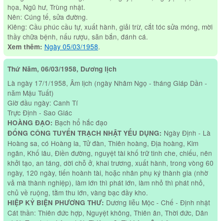
họa, Ngũ hư, Trùng nhật.
Nên: Cúng tế, sửa đường.
Kiêng: Cầu phúc cầu tự, xuất hành, giải trừ, cắt tóc sửa móng, mời
thầy chữa bệnh, nấu rượu, săn bắn, đánh cá.
Ngày 05/03/1958
.
Xem thêm:
Thứ Năm, 06/03/1958, Dương lịch
Là ngày 17/1/1958, Âm lịch (ngày Nhâm Ngọ - tháng Giáp Dần -
năm Mậu Tuất)
Giờ đầu ngày: Canh Tí
Trực Định - Sao Giác
Bạch hổ hắc đạo
HOÀNG ĐẠO:
Ngày Định - Là
ĐỔNG CÔNG TUYỂN TRẠCH NHẬT YẾU DỤNG:
Hoàng sa, có Hoàng la, Tử đàn, Thiên hoàng, Địa hoàng, Kim
ngân, Khố lâu, Điền đường, nguyệt tài khố trữ tinh che, chiếu, nên
khởi tạo, an táng, dời chỗ ở, khai trương, xuất hành, trong vòng 60
ngày, 120 ngày, tiến hoành tài, hoặc nhân phụ ký thành gia (nhờ
vả mà thành nghiệp), làm lớn thì phát lớn, làm nhỏ thì phát nhỏ,
chủ về ruộng, tằm thu lớn, vàng bạc đầy kho.
Dương liễu Mộc - Chế - Định nhật
HIỆP KỶ BIỆN PHƯƠNG THƯ:
Cát thần: Thiên đức hợp, Nguyệt không, Thiên ân, Thời đức, Dân