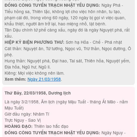
Ngày Phá -
ĐỔNG CÔNG TUYỂN TRẠCH NHẬT YẾU DỤNG:
Tiểu hồng sa, Thiên tặc, không lợi cho việc hôn nhân, tu tạo,
phạm cái đó, trong vòng 60 ngày, 120 ngày bị gọi vì việc quan,
khẩu thiệt, người âm trở lại, hao miệng nhỏ, tật bệnh.
Tân Dậu chính tứ phế càng xấu, ngày đó là ngày Nguyệt phá, rất
xấu.
Sơn hạ Hỏa - Chế - Phá nhật
HIỆP KỶ BIỆN PHƯƠNG THƯ:
Cát thần: Nguyệt ân, Tứ tướng, Ngọc vũ, Trừ thần, Ngọc đường, Ô
phệ.
Hung thần: Nguyệt phá, Đại hao, Tai sát, Thiên hỏa, Nguyệt yếm,
Địa hỏa, Ngũ hư, Ngũ li.
Kiêng: Mọi việc không nên làm.
Ngày 21/03/1958
.
Xem thêm:
Thứ Bảy, 22/03/1958, Dương lịch
Là ngày 3/2/1958, Âm lịch (ngày Mậu Tuất - tháng Ất Mão - năm
Mậu Tuất)
Giờ đầu ngày: Nhâm Tí
Trực Nguy - Sao Vị
Thiên lao hắc đạo
HOÀNG ĐẠO:
Ngày Nguy -
ĐỔNG CÔNG TUYỂN TRẠCH NHẬT YẾU DỤNG: