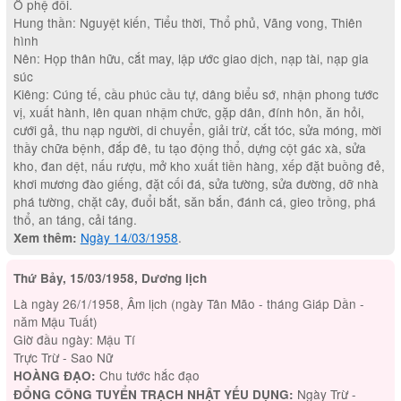
Ô phệ đối.
Hung thần: Nguyệt kiến, Tiểu thời, Thổ phủ, Vãng vong, Thiên
hình
Nên: Họp thân hữu, cắt may, lập ước giao dịch, nạp tài, nạp gia
súc
Kiêng: Cúng tế, cầu phúc cầu tự, dâng biểu sớ, nhận phong tước
vị, xuất hành, lên quan nhậm chức, gặp dân, đính hôn, ăn hỏi,
cưới gả, thu nạp người, di chuyển, giải trừ, cắt tóc, sửa móng, mời
thầy chữa bệnh, đắp đê, tu tạo động thổ, dựng cột gác xà, sửa
kho, đan dệt, nấu rượu, mở kho xuất tiền hàng, xếp đặt buồng đẻ,
khơi mương đào giếng, đặt cối đá, sửa tường, sửa đường, dỡ nhà
phá tường, chặt cây, đuổi bắt, săn bắn, đánh cá, gieo trồng, phá
thổ, an táng, cải táng.
Ngày 14/03/1958
.
Xem thêm:
Thứ Bảy, 15/03/1958, Dương lịch
Là ngày 26/1/1958, Âm lịch (ngày Tân Mão - tháng Giáp Dần -
năm Mậu Tuất)
Giờ đầu ngày: Mậu Tí
Trực Trừ - Sao Nữ
Chu tước hắc đạo
HOÀNG ĐẠO:
Ngày Trừ -
ĐỔNG CÔNG TUYỂN TRẠCH NHẬT YẾU DỤNG: