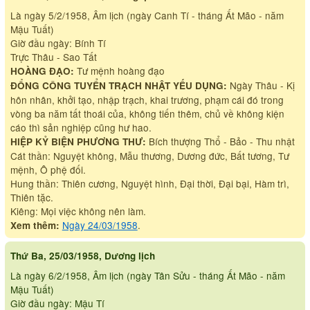
Là ngày 5/2/1958, Âm lịch (ngày Canh Tí - tháng Ất Mão - năm
Mậu Tuất)
Giờ đầu ngày: Bính Tí
Trực Thâu - Sao Tất
Tư mệnh hoàng đạo
HOÀNG ĐẠO:
Ngày Thâu - Kị
ĐỔNG CÔNG TUYỂN TRẠCH NHẬT YẾU DỤNG:
hôn nhân, khởi tạo, nhập trạch, khai trương, phạm cái đó trong
vòng ba năm tất thoái của, không tiến thêm, chủ về không kiện
cáo thì sản nghiệp cũng hư hao.
Bích thượng Thổ - Bảo - Thu nhật
HIỆP KỶ BIỆN PHƯƠNG THƯ:
Cát thần: Nguyệt không, Mẫu thương, Dương đức, Bất tương, Tư
mệnh, Ô phệ đối.
Hung thần: Thiên cương, Nguyệt hình, Đại thời, Đại bại, Hàm trì,
Thiên tặc.
Kiêng: Mọi việc không nên làm.
Ngày 24/03/1958
.
Xem thêm:
Thứ Ba, 25/03/1958, Dương lịch
Là ngày 6/2/1958, Âm lịch (ngày Tân Sửu - tháng Ất Mão - năm
Mậu Tuất)
Giờ đầu ngày: Mậu Tí