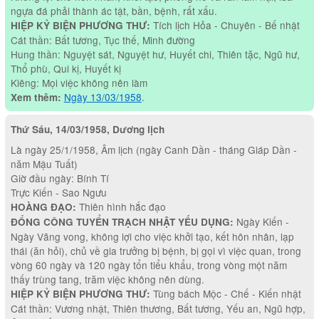
ngựa đá phải thành ác tật, bần, bệnh, rất xấu.
Tích lịch Hỏa - Chuyên - Bế nhật
HIỆP KỶ BIỆN PHƯƠNG THƯ:
Cát thần: Bất tương, Tục thế, Minh đường
Hung thần: Nguyệt sát, Nguyệt hư, Huyết chi, Thiên tặc, Ngũ hư,
Thổ phù, Qui kị, Huyết kị
Kiêng: Mọi việc không nên làm
Ngày 13/03/1958
.
Xem thêm:
Thứ Sáu, 14/03/1958, Dương lịch
Là ngày 25/1/1958, Âm lịch (ngày Canh Dần - tháng Giáp Dần -
năm Mậu Tuất)
Giờ đầu ngày: Bính Tí
Trực Kiến - Sao Ngưu
Thiên hình hắc đạo
HOÀNG ĐẠO:
Ngày Kiến -
ĐỔNG CÔNG TUYỂN TRẠCH NHẬT YẾU DỤNG:
Ngày Vãng vong, không lợi cho việc khởi tạo, kết hôn nhân, lạp
thái (ăn hỏi), chủ về gia trưởng bị bệnh, bị gọi vì việc quan, trong
vòng 60 ngày và 120 ngày tổn tiểu khẩu, trong vòng một năm
thấy trùng tang, trăm việc không nên dùng.
Tùng bách Mộc - Chế - Kiến nhật
HIỆP KỶ BIỆN PHƯƠNG THƯ:
Cát thần: Vương nhật, Thiên thương, Bất tương, Yếu an, Ngũ hợp,