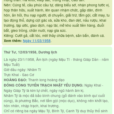
Nên: Cúng tế, cầu phúc cầu tự, dâng biểu sớ, nhận phong tước vị,
họp thân hữu, xuất hành, lên quan nhậm chức, gặp dân, đính
hôn, ăn hỏi, thu nạp người, di chuyển, giải trừ, tắm gội, cắt may, tu
tạo động thổ, dựng cột gác xà, sửa kho, đan dệt, nấu rượu, khai
trương, lập ước, giao dịch, nạp tài, mở kho xuất tiền hàng, đuổi
bắt, gieo trồng, chăn nuôi, nạp gia súc.
Kiêng: Cưới gả, cắt tóc, mời thầy chữa bệnh, săn bắn, đánh cá.
Ngày 11/03/1958
.
Xem thêm:
Thứ Tư, 12/03/1958, Dương lịch
Là ngày 23/1/1958, Âm lịch (ngày Mậu Tí - tháng Giáp Dần - năm
Mậu Tuất)
Giờ đầu ngày: Nhâm Tí
Trực Khai - Sao Cơ
Thanh long hoàng đạo
HOÀNG ĐẠO:
Ngày Khai -
ĐỔNG CÔNG TUYỂN TRẠCH NHẬT YẾU DỤNG:
Ngày Giáp Tý là kim tự chết, ngày ngũ hành âm kị.
Nhâm Tý là mộc đả bảo bình chung (gỗ đánh vào bình quí cuối
cùng), là phương Bắc, nơi tắm gội (mộc dục), không nên khởi tạo,
hôn nhân, nhập trạch, khai trương.
Chỉ có riêng ba ngày Mậu Tý, Bính Tý, Canh Tý duy thủy thổ sinh