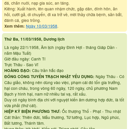
đá, chăn nuôi, nạp gia súc, an táng.
Kiêng: Xuất hành, lên quan nhậm chức, gặp dân, đính hôn, ăn
hỏi, cưới gả, di chuyển, đi xa trở về, mời thầy chữa bệnh, săn bắt,
đánh cá, gieo trồng.
Ngày 10/03/1958
.
Xem thêm:
Thứ Ba, 11/03/1958, Dương lịch
Là ngày 22/1/1958, Âm lịch (ngày Đinh Hợi - tháng Giáp Dần -
năm Mậu Tuất)
Giờ đầu ngày: Canh Tí
Trực Thâu - Sao Vĩ
Câu trần hắc đạo
HOÀNG ĐẠO:
Ngày Thâu - Có
ĐỔNG CÔNG TUYỂN TRẠCH NHẬT YẾU DỤNG:
Câu giảo, không nên dùng vào việc, phạm cái đó tổn gia trưởng,
hại con cháu, trong vòng 60 ngày, 120 ngày, chủ phương Nam
Bạch y hình hại, nam nữ nhiều tai vạ, rất xấu.
Duy có ngày bình địa chi với nguyệt kiến âm dương hợp đức, là tốt
vừa phải (thứ cát).
Ốc thượng Thổ - Phạt - Thu nhật
HIỆP KỶ BIỆN PHƯƠNG THƯ:
Cát thần: Thiên đức, Mẫu thương, Tứ tướng, Lục hợp, Ngũ phúc,
Bất tương, Thánh tâm.
Hung thần: Hà khôi, Kiếp sát, Trùng nhật, Cầu tần.