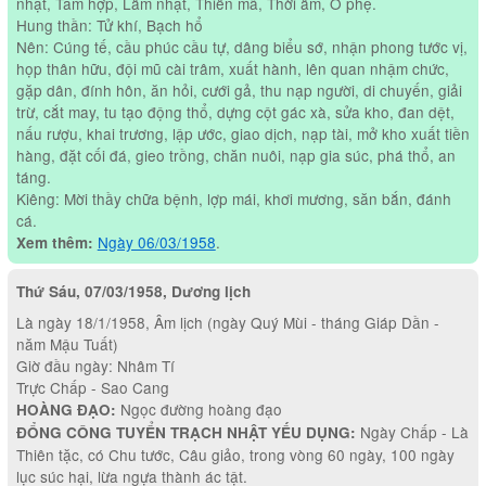
nhật, Tam hợp, Lâm nhật, Thiên mã, Thời âm, Ô phệ.
Hung thần: Tử khí, Bạch hổ
Nên: Cúng tế, cầu phúc cầu tự, dâng biểu sớ, nhận phong tước vị,
họp thân hữu, đội mũ cài trâm, xuất hành, lên quan nhậm chức,
gặp dân, đính hôn, ăn hỏi, cưới gả, thu nạp người, di chuyến, giải
trừ, cắt may, tu tạo động thổ, dựng cột gác xà, sửa kho, đan dệt,
nấu rượu, khai trương, lập ước, giao dịch, nạp tài, mở kho xuất tiền
hàng, đặt cối đá, gieo trồng, chăn nuôi, nạp gia súc, phá thổ, an
táng.
Kiêng: Mời thầy chữa bệnh, lợp mái, khơi mương, săn bắn, đánh
cá.
Ngày 06/03/1958
.
Xem thêm:
Thứ Sáu, 07/03/1958, Dương lịch
Là ngày 18/1/1958, Âm lịch (ngày Quý Mùi - tháng Giáp Dần -
năm Mậu Tuất)
Giờ đầu ngày: Nhâm Tí
Trực Chấp - Sao Cang
Ngọc đường hoàng đạo
HOÀNG ĐẠO:
Ngày Chấp - Là
ĐỔNG CÔNG TUYỂN TRẠCH NHẬT YẾU DỤNG:
Thiên tặc, có Chu tước, Câu giảo, trong vòng 60 ngày, 100 ngày
lục súc hại, lừa ngựa thành ác tật.