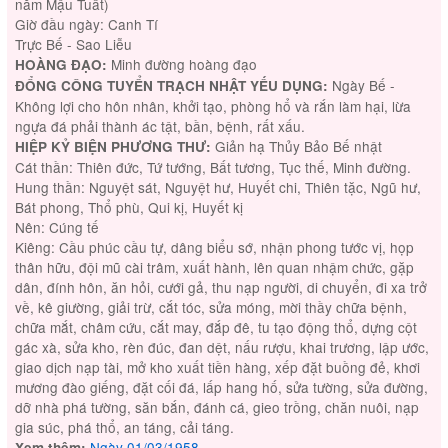
năm Mậu Tuất)
Giờ đầu ngày: Canh Tí
Trực Bế - Sao Liễu
Minh đường hoàng đạo
HOÀNG ĐẠO:
Ngày Bế -
ĐỔNG CÔNG TUYỂN TRẠCH NHẬT YẾU DỤNG:
Không lợi cho hôn nhân, khởi tạo, phòng hổ và rắn làm hại, lừa
ngựa đá phải thành ác tật, bần, bệnh, rất xấu.
Giản hạ Thủy Bảo Bế nhật
HIỆP KỶ BIỆN PHƯƠNG THƯ:
Cát thần: Thiên đức, Tứ tướng, Bất tương, Tục thế, Minh đường.
Hung thần: Nguyệt sát, Nguyệt hư, Huyết chi, Thiên tặc, Ngũ hư,
Bát phong, Thổ phù, Qui kị, Huyết kị
Nên: Cúng tế
Kiêng: Cầu phúc cầu tự, dâng biểu sớ, nhận phong tước vị, họp
thân hữu, đội mũ cài trâm, xuất hành, lên quan nhậm chức, gặp
dân, đính hôn, ăn hỏi, cưới gả, thu nạp người, di chuyển, đi xa trở
về, kê giường, giải trừ, cắt tóc, sửa móng, mời thầy chữa bệnh,
chữa mắt, châm cứu, cắt may, đắp đê, tu tạo động thổ, dựng cột
gác xà, sửa kho, rèn đúc, đan dệt, nấu rượu, khai trương, lập ước,
giao dịch nạp tài, mở kho xuất tiền hàng, xếp đặt buồng đẻ, khơi
mương đào giếng, đặt cối đá, lấp hang hố, sửa tường, sửa đường,
dỡ nhà phá tường, săn bắn, đánh cá, gieo trồng, chăn nuôi, nạp
gia súc, phá thổ, an táng, cải táng.
Ngày 01/03/1958
.
Xem thêm: