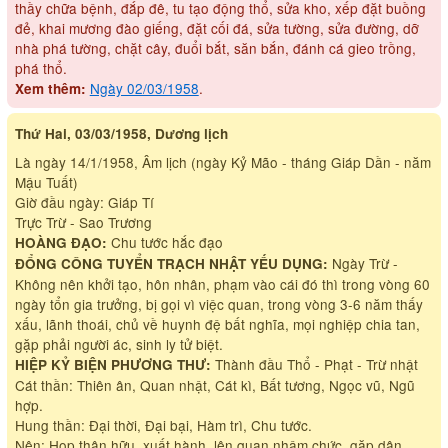
thầy chữa bệnh, đắp đê, tu tạo động thổ, sửa kho, xếp đặt buồng
đẻ, khai mương đào giếng, đặt cối đá, sửa tường, sửa đường, dỡ
nhà phá tường, chặt cây, đuổi bắt, săn bắn, đánh cá gieo trồng,
phá thổ.
Ngày 02/03/1958
.
Xem thêm:
Thứ Hai, 03/03/1958, Dương lịch
Là ngày 14/1/1958, Âm lịch (ngày Kỷ Mão - tháng Giáp Dần - năm
Mậu Tuất)
Giờ đầu ngày: Giáp Tí
Trực Trừ - Sao Trương
Chu tước hắc đạo
HOÀNG ĐẠO:
Ngày Trừ -
ĐỔNG CÔNG TUYỂN TRẠCH NHẬT YẾU DỤNG:
Không nên khởi tạo, hôn nhân, phạm vào cái đó thì trong vòng 60
ngày tổn gia trưởng, bị gọi vì việc quan, trong vòng 3-6 năm thấy
xấu, lãnh thoái, chủ về huynh đệ bất nghĩa, mọi nghiệp chia tan,
gặp phải người ác, sinh ly tử biệt.
Thành đầu Thổ - Phạt - Trừ nhật
HIỆP KỶ BIỆN PHƯƠNG THƯ:
Cát thần: Thiên ân, Quan nhật, Cát kì, Bất tương, Ngọc vũ, Ngũ
hợp.
Hung thần: Đại thời, Đại bại, Hàm trì, Chu tước.
Nên: Họp thân hữu, xuất hành, lên quan nhậm chức, gặp dân,