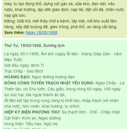
may, tu tạo động thổ, dựng cột gác xà, sửa kho, đan dệt, nấu
rượu, khai trương, lập ước giao dịch, nạp tài, đặt cối đá, chăn nuôi,
nạp gia súc.
Kiêng: Giải trừ, mời thầy chữ a bệnh, lợp mái, mở kho xuất tiền
hàng, xếp đặt buồng đẻ, gieo trồng, phá thổ, an táng cải táng.
Ngày 18/03/1958
.
Xem thêm:
Thứ Tư, 19/03/1958, Dương lịch
Là ngày 30/1/1958, Âm lịch (ngày Ất Mùi - tháng Giáp Dần - năm
Mậu Tuất)
Giờ đầu ngày: Bính Tí
Trực Chấp - Sao Bích
Ngọc đường hoàng đạo
HOÀNG ĐẠO:
Ngày Chấp - Là
ĐỔNG CÔNG TUYỂN TRẠCH NHẬT YẾU DỤNG:
Thiên tặc, có Chu tước, Câu giảo, trong vòng 60 ngày, 100 ngày
lục súc hại, lừa ngựa thành ác tật.
Ất Mùi sát tập trung cung càng kị khởi tạo, nhập trạch (về nhận
nhà mới), hôn nhân, khai trương, tu chỉnh.
Sa thạch Kim - Chế - Chấp nhật
HIỆP KỶ BIỆN PHƯƠNG THƯ:
Cát thần: Kính an, Ngọc đường
Hung thần: Tiểu hao, Ngũ mộ