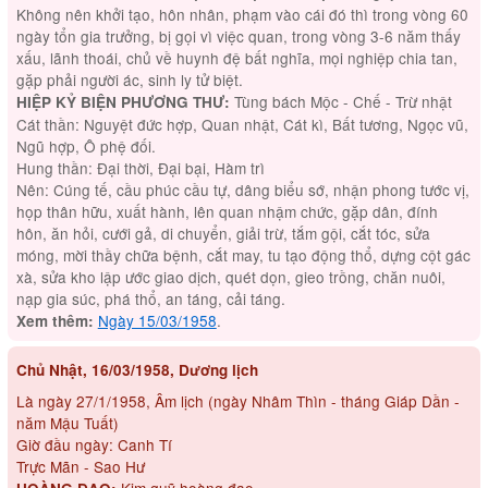
Không nên khởi tạo, hôn nhân, phạm vào cái đó thì trong vòng 60
ngày tổn gia trưởng, bị gọi vì việc quan, trong vòng 3-6 năm thấy
xấu, lãnh thoái, chủ về huynh đệ bất nghĩa, mọi nghiệp chia tan,
gặp phải người ác, sinh ly tử biệt.
Tùng bách Mộc - Chế - Trừ nhật
HIỆP KỶ BIỆN PHƯƠNG THƯ:
Cát thần: Nguyệt đức hợp, Quan nhật, Cát kì, Bất tương, Ngọc vũ,
Ngũ hợp, Ô phệ đối.
Hung thần: Đại thời, Đại bại, Hàm trì
Nên: Cúng tế, cầu phúc cầu tự, dâng biểu sớ, nhận phong tước vị,
họp thân hữu, xuất hành, lên quan nhậm chức, gặp dân, đính
hôn, ăn hỏi, cưới gả, di chuyển, giải trừ, tắm gội, cắt tóc, sửa
móng, mời thầy chữa bệnh, cắt may, tu tạo động thổ, dựng cột gác
xà, sửa kho lập ước giao dịch, quét dọn, gieo trồng, chăn nuôi,
nạp gia súc, phá thổ, an táng, cải táng.
Ngày 15/03/1958
.
Xem thêm:
Chủ Nhật, 16/03/1958, Dương lịch
Là ngày 27/1/1958, Âm lịch (ngày Nhâm Thìn - tháng Giáp Dần -
năm Mậu Tuất)
Giờ đầu ngày: Canh Tí
Trực Mãn - Sao Hư
Kim quỹ hoàng đạo