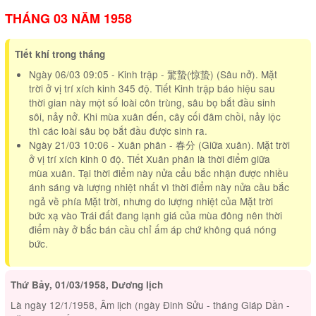
THÁNG 03 NĂM 1958
Tiết khí trong tháng
Ngày 06/03 09:05 - Kinh trập - 驚蟄(惊蛰) (Sâu nở). Mặt
trời ở vị trí xích kinh 345 độ. Tiết Kinh trập báo hiệu sau
thời gian này một số loài côn trùng, sâu bọ bắt đầu sinh
sôi, nảy nở. Khi mùa xuân đến, cây cối đâm chồi, nảy lộc
thì các loài sâu bọ bắt đầu được sinh ra.
Ngày 21/03 10:06 - Xuân phân - 春分 (Giữa xuân). Mặt trời
ở vị trí xích kinh 0 độ. Tiết Xuân phân là thời điểm giữa
mùa xuân. Tại thời điểm này nửa cẩu bắc nhận được nhiều
ánh sáng và lượng nhiệt nhất vì thời điểm này nửa cầu bắc
ngả về phía Mặt trời, nhưng do lượng nhiệt của Mặt trời
bức xạ vào Trái đất đang lạnh giá của mùa đông nên thời
điểm này ở bắc bán cầu chỉ ấm áp chứ không quá nóng
bức.
Thứ Bảy, 01/03/1958, Dương lịch
Là ngày 12/1/1958, Âm lịch (ngày Đinh Sửu - tháng Giáp Dần -