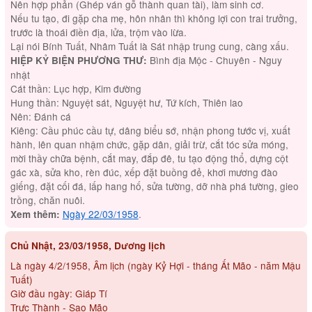
Nên hợp phản (Ghép ván gỗ thành quan tài), làm sinh cơ.
Nếu tu tạo, đi gặp cha mẹ, hôn nhân thì không lợi con trai trưởng,
trước là thoái điền địa, lửa, trộm vào lừa.
Lại nói Bính Tuất, Nhâm Tuất là Sát nhập trung cung, càng xấu.
Bình địa Mộc - Chuyên - Nguy
HIỆP KỶ BIỆN PHƯƠNG THƯ:
nhật
Cát thần: Lục hợp, Kim đường
Hung thần: Nguyệt sát, Nguyệt hư, Tứ kích, Thiên lao
Nên: Đánh cá
Kiêng: Cầu phúc cầu tự, dâng biểu sớ, nhận phong tước vị, xuất
hành, lên quan nhậm chức, gặp dân, giải trừ, cắt tóc sửa móng,
mời thầy chữa bệnh, cắt may, đắp đê, tu tạo động thổ, dựng cột
gác xà, sửa kho, rèn đúc, xếp đặt buồng đẻ, khơi mương đào
giếng, đặt cối đá, lấp hang hố, sửa tường, dỡ nhà phá tường, gieo
trồng, chăn nuôi.
Ngày 22/03/1958
.
Xem thêm:
Chủ Nhật, 23/03/1958, Dương lịch
Là ngày 4/2/1958, Âm lịch (ngày Kỷ Hợi - tháng Ất Mão - năm Mậu
Tuất)
Giờ đầu ngày: Giáp Tí
Trực Thành - Sao Mão