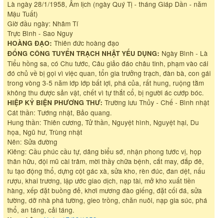
Là ngày 28/1/1958, Âm lịch (ngày Quý Tị - tháng Giáp Dần - năm
Mậu Tuất)
Giờ đầu ngày: Nhâm Tí
Trực Bình - Sao Nguy
Thiên đức hoàng đạo
HOÀNG ĐẠO:
Ngày Bình - Là
ĐỔNG CÔNG TUYỂN TRẠCH NHẬT YẾU DỤNG:
Tiểu hồng sa, có Chu tước, Câu giảo đáo châu tinh, phạm vào cái
đó chủ về bị gọi vì việc quan, tổn gia trưởng trạch, đàn bà, con gái
trong vòng 3-5 năm lớp lớp bất lợi, phá của, rất hung, ruộng tằm
không thu được sản vật, chết vì tự thắt cổ, bị người ác cướp bóc.
Trường lưu Thủy - Chế - Bình nhật
HIỆP KỶ BIỆN PHƯƠNG THƯ:
Cát thần: Tướng nhật, Bảo quang.
Hung thần: Thiên cương, Tử thần, Nguyệt hình, Nguyệt hại, Du
họa, Ngũ hư, Trùng nhật
Nên: Sửa đường
Kiêng: Cầu phúc cầu tự, dâng biểu sớ, nhận phong tước vị, họp
thân hữu, đội mũ cài trâm, mời thầy chữa bệnh, cắt may, đắp đê,
tu tạo động thổ, dựng cột gác xà, sửa kho, rèn đúc, đan dệt, nấu
rượu, khai trương, lập ước giao dịch, nạp tài, mở kho xuất tiền
hàng, xếp đặt buồng đẻ, khơi mương đào giếng, đặt cối đá, sửa
tường, dỡ nhà phá tường, gieo trồng, chăn nuôi, nạp gia súc, phá
thổ, an táng, cải táng.