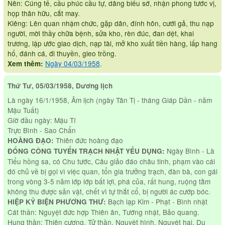
Nên: Cúng tế, cầu phúc cầu tự, dâng biểu sớ, nhận phong tước vị,
họp thân hữu, cắt may.
Kiêng: Lên quan nhậm chức, gặp dân, đính hôn, cưới gả, thu nạp
người, mời thầy chữa bệnh, sửa kho, rèn đúc, đan dệt, khai
trương, lập ước giao dịch, nạp tài, mở kho xuất tiền hàng, lấp hang
hố, đánh cá, đi thuyền, gieo trồng.
Ngày 04/03/1958
.
Xem thêm:
Thứ Tư, 05/03/1958, Dương lịch
Là ngày 16/1/1958, Âm lịch (ngày Tân Tị - tháng Giáp Dần - năm
Mậu Tuất)
Giờ đầu ngày: Mậu Tí
Trực Bình - Sao Chẩn
Thiên đức hoàng đạo
HOÀNG ĐẠO:
Ngày Bình - Là
ĐỔNG CÔNG TUYỂN TRẠCH NHẬT YẾU DỤNG:
Tiểu hồng sa, có Chu tước, Câu giảo đáo châu tinh, phạm vào cái
đó chủ về bị gọi vì việc quan, tổn gia trưởng trạch, đàn bà, con gái
trong vòng 3-5 năm lớp lớp bất lợi, phá của, rất hung, ruộng tằm
không thu được sản vật, chết vì tự thắt cổ, bị người ác cướp bóc.
Bạch lạp Kim - Phạt - Bình nhật
HIỆP KỶ BIỆN PHƯƠNG THƯ:
Cát thần: Nguyệt đức hợp Thiên ân, Tướng nhật, Bảo quang.
Hung thần: Thiên cương, Tử thần, Nguyệt hình, Nguyệt hại, Du