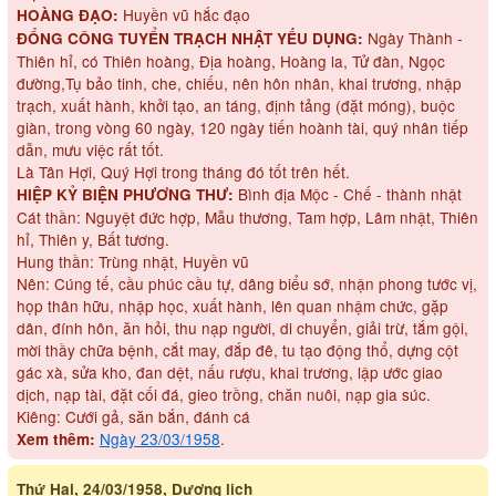
Huyền vũ hắc đạo
HOÀNG ĐẠO:
Ngày Thành -
ĐỔNG CÔNG TUYỂN TRẠCH NHẬT YẾU DỤNG:
Thiên hỉ, có Thiên hoàng, Địa hoàng, Hoàng la, Tử đàn, Ngọc
đường,Tụ bảo tinh, che, chiếu, nên hôn nhân, khai trương, nhập
trạch, xuất hành, khởi tạo, an táng, định tảng (đặt móng), buộc
giàn, trong vòng 60 ngày, 120 ngày tiến hoành tài, quý nhân tiếp
dẫn, mưu việc rất tốt.
Là Tân Hợi, Quý Hợi trong tháng đó tốt trên hết.
Bình địa Mộc - Chế - thành nhật
HIỆP KỶ BIỆN PHƯƠNG THƯ:
Cát thần: Nguyệt đức hợp, Mẫu thương, Tam hợp, Lâm nhật, Thiên
hỉ, Thiên y, Bất tương.
Hung thần: Trùng nhật, Huyền vũ
Nên: Cúng tế, cầu phúc cầu tự, dâng biểu sớ, nhận phong tước vị,
họp thân hữu, nhập học, xuất hành, lên quan nhậm chức, gặp
dân, đính hôn, ăn hỏi, thu nạp người, di chuyển, giải trừ, tắm gội,
mời thầy chữa bệnh, cắt may, đắp đê, tu tạo động thổ, dựng cột
gác xà, sửa kho, đan dệt, nấu rượu, khai trương, lập ước giao
dịch, nạp tài, đặt cối đá, gieo trồng, chăn nuôi, nạp gia súc.
Kiêng: Cưới gả, săn bắn, đánh cá
Ngày 23/03/1958
.
Xem thêm:
Thứ Hai, 24/03/1958, Dương lịch