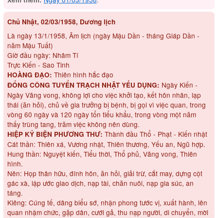
Chủ Nhật, 02/03/1958, Dương lịch
Là ngày 13/1/1958, Âm lịch (ngày Mậu Dần - tháng Giáp Dần -
năm Mậu Tuất)
Giờ đầu ngày: Nhâm Tí
Trực Kiến - Sao Tinh
Thiên hình hắc đạo
HOÀNG ĐẠO:
Ngày Kiến -
ĐỔNG CÔNG TUYỂN TRẠCH NHẬT YẾU DỤNG:
Ngày Vãng vong, không lợi cho việc khởi tạo, kết hôn nhân, lạp
thái (ăn hỏi), chủ về gia trưởng bị bệnh, bị gọi vì việc quan, trong
vòng 60 ngày và 120 ngày tổn tiểu khẩu, trong vòng một năm
thấy trùng tang, trăm việc không nên dùng.
Thành đầu Thổ - Phạt - Kiến nhật
HIỆP KỶ BIỆN PHƯƠNG THƯ:
Cát thần: Thiên xá, Vương nhật, Thiên thương, Yếu an, Ngũ hợp.
Hung thần: Nguyệt kiến, Tiểu thời, Thổ phủ, Vãng vong, Thiên
hình.
Nên: Họp thân hữu, đính hôn, ăn hỏi, giải trừ, cắt may, dựng cột
gác xà, lập ước giao dịch, nạp tài, chăn nuôi, nạp gia súc, an
táng.
Kiêng: Cúng tế, dâng biểu sớ, nhận phong tước vị, xuất hành, lên
quan nhậm chức, gặp dân, cưới gả, thu nạp người, di chuyển, mời