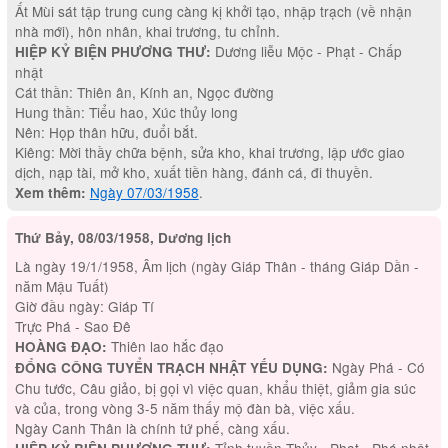
Ất Mùi sát tập trung cung càng kị khởi tạo, nhập trạch (về nhận
nhà mới), hôn nhân, khai trương, tu chỉnh.
Dương liễu Mộc - Phạt - Chấp
HIỆP KỶ BIỆN PHƯƠNG THƯ:
nhật
Cát thần: Thiên ân, Kính an, Ngọc đường
Hung thần: Tiểu hao, Xúc thủy long
Nên: Họp thân hữu, đuổi bắt.
Kiêng: Mời thầy chữa bệnh, sửa kho, khai trương, lập ước giao
dịch, nạp tài, mở kho, xuất tiền hàng, đánh cá, đi thuyền.
Ngày 07/03/1958
.
Xem thêm:
Thứ Bảy, 08/03/1958, Dương lịch
Là ngày 19/1/1958, Âm lịch (ngày Giáp Thân - tháng Giáp Dần -
năm Mậu Tuất)
Giờ đầu ngày: Giáp Tí
Trực Phá - Sao Đê
Thiên lao hắc đạo
HOÀNG ĐẠO:
Ngày Phá - Có
ĐỔNG CÔNG TUYỂN TRẠCH NHẬT YẾU DỤNG:
Chu tước, Câu giảo, bị gọi vì việc quan, khẩu thiệt, giảm gia súc
và của, trong vòng 3-5 năm thấy mộ đàn bà, việc xấu.
Ngày Canh Thân là chính tứ phế, càng xấu.
Tỉnh tuyền Thủy - Phạt - Phá nhật