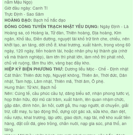
năm Mậu Ngọ)
Giờ đầu ngày: Canh Tí
Trực Định - Sao Sâm
Bạch hổ hắc đạo
HOÀNG ĐẠO:
Ngày Định - Là
ĐỔNG CÔNG TUYỂN TRẠCH NHẬT YẾU DỤNG:
Hoàng sa, có Hoàng la, Tử đàn, Thiên hoàng, Địa hoàng, Kim
ngân, Khố lâu, Điền đường, nguyệt tài khố trữ tinh che, chiếu, nên
khởi tạo, an táng, dời chỗ ở, khai trương, xuất hành, trong vòng 60
ngày, 120 ngày, tiến hoành tài, hoặc nhân phụ ký thành gia (nhờ
vả mà thành nghiệp), làm lớn thì phát lớn, làm nhỏ thì phát nhỏ,
chủ về ruộng, tằm thu lớn, vàng bạc đầy kho.
Dương liễu Mộc - Chế - Định nhật
HIỆP KỶ BIỆN PHƯƠNG THƯ:
Cát thần: Thiên đức hợp, Nguyệt không, Thiên ân, Thời đức, Dân
nhật, Tam hợp, Lâm nhật, Thiên mã, Thời âm, Ô phệ.
Hung thần: Tử khí, Bạch hổ
Nên: Cúng tế, cầu phúc cầu tự, dâng biểu sớ, nhận phong tước vị,
họp thân hữu, đội mũ cài trâm, xuất hành, lên quan nhậm chức,
gặp dân, đính hôn, ăn hỏi, cưới gả, thu nạp người, di chuyến, giải
trừ, cắt may, tu tạo động thổ, dựng cột gác xà, sửa kho, đan dệt,
nấu rượu, khai trương, lập ước, giao dịch, nạp tài, mở kho xuất tiền
hàng, đặt cối đá, gieo trồng, chăn nuôi, nạp gia súc, phá thổ, an
táng.