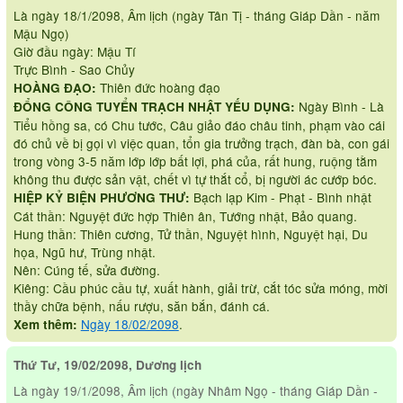
Là ngày 18/1/2098, Âm lịch (ngày Tân Tị - tháng Giáp Dần - năm
Mậu Ngọ)
Giờ đầu ngày: Mậu Tí
Trực Bình - Sao Chủy
Thiên đức hoàng đạo
HOÀNG ĐẠO:
Ngày Bình - Là
ĐỔNG CÔNG TUYỂN TRẠCH NHẬT YẾU DỤNG:
Tiểu hồng sa, có Chu tước, Câu giảo đáo châu tinh, phạm vào cái
đó chủ về bị gọi vì việc quan, tổn gia trưởng trạch, đàn bà, con gái
trong vòng 3-5 năm lớp lớp bất lợi, phá của, rất hung, ruộng tằm
không thu được sản vật, chết vì tự thắt cổ, bị người ác cướp bóc.
Bạch lạp Kim - Phạt - Bình nhật
HIỆP KỶ BIỆN PHƯƠNG THƯ:
Cát thần: Nguyệt đức hợp Thiên ân, Tướng nhật, Bảo quang.
Hung thần: Thiên cương, Tử thần, Nguyệt hình, Nguyệt hại, Du
họa, Ngũ hư, Trùng nhật.
Nên: Cúng tế, sửa đường.
Kiêng: Cầu phúc cầu tự, xuất hành, giải trừ, cắt tóc sửa móng, mời
thầy chữa bệnh, nấu rượu, săn bắn, đánh cá.
Ngày 18/02/2098
.
Xem thêm:
Thứ Tư, 19/02/2098, Dương lịch
Là ngày 19/1/2098, Âm lịch (ngày Nhâm Ngọ - tháng Giáp Dần -