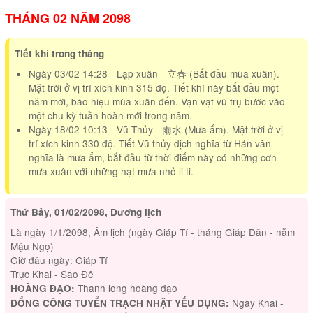
THÁNG 02 NĂM 2098
Tiết khí trong tháng
Ngày 03/02 14:28 - Lập xuân - 立春 (Bắt đầu mùa xuân).
Mặt trời ở vị trí xích kinh 315 độ. Tiết khí này bắt đầu một
năm mới, báo hiệu mùa xuân đến. Vạn vật vũ trụ bước vào
một chu kỳ tuần hoàn mới trong năm.
Ngày 18/02 10:13 - Vũ Thủy - 雨水 (Mưa ẩm). Mặt trời ở vị
trí xích kinh 330 độ. Tiết Vũ thủy dịch nghĩa từ Hán văn
nghĩa là mưa ẩm, bắt đầu từ thời điểm này có những cơn
mưa xuân với những hạt mưa nhỏ li ti.
Thứ Bảy, 01/02/2098, Dương lịch
Là ngày 1/1/2098, Âm lịch (ngày Giáp Tí - tháng Giáp Dần - năm
Mậu Ngọ)
Giờ đầu ngày: Giáp Tí
Trực Khai - Sao Đê
Thanh long hoàng đạo
HOÀNG ĐẠO:
Ngày Khai -
ĐỔNG CÔNG TUYỂN TRẠCH NHẬT YẾU DỤNG: