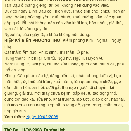
Tân Dậu ở tháng giêng, tư, bỏ, không nên dùng vào việc.
Duy có ngày Đinh Dậu có Thiên đức, Phúc tinh che, chiếu, nên an
táng, hoàn phúc nguyện, xuất hành, khai trương, vào việc quan
gặp quý, tốt, chỉ không nên các việc khởi tạo, hôn nhân, giá thú,
vẫn cái đó vào ngày đó.
Ngoài ra, các ngày Dậu khác không nên dùng.
Kiếm phong Kim - Nghĩa - Nguy
HIỆP KỶ BIỆN PHƯƠNG THƯ:
nhật
Cát thần: Âm đức, Phúc sinh, Trừ thần, Ô phệ.
Hung thần: Thiên lại, Chí tử, Ngũ hư, Ngũ li, Huyền vũ
Nên: Cúng tế, tắm gội, cắt tóc sửa móng, quét dọn, đánh cá, phá
thổ an táng.
Kiêng: Cầu phúc cầu tự, dâng biểu sớ, nhận phong tước vị, họp
thân hữu, đội mũ cài trâm, xuất hành, lên quan nhậm chức, gặp
dân, đính hôn, ăn hỏi, cưới gả, thu nạp người, di chuyển, kê
giường, giải trừ, mời thầy chữa bệnh, đắp đê, tu tạo động thổ,
dựng cột gác xà, sửa kho, khai trương, lập ước, giao dịch, nạp tài,
mở kho xuất tiền hàng, xếp đặt buồng đẻ, gieo trồng, chăn nuôi,
nạp gia súc.
Ngày 10/02/2098
.
Xem thêm:
Thứ Ba, 11/02/2098, Dương lịch