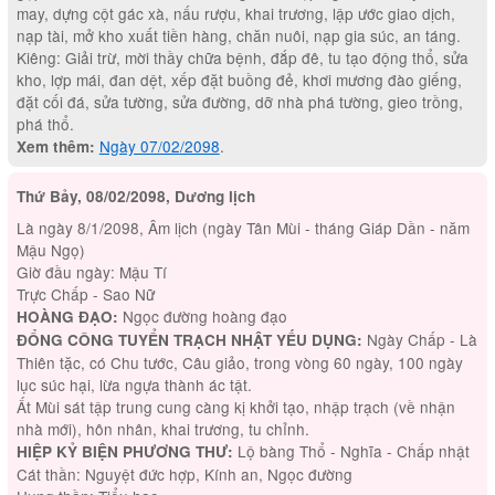
may, dựng cột gác xà, nấu rượu, khai trương, lập ước giao dịch,
nạp tài, mở kho xuất tiền hàng, chăn nuôi, nạp gia súc, an táng.
Kiêng: Giải trừ, mời thầy chữa bệnh, đắp đê, tu tạo động thổ, sửa
kho, lợp mái, đan dệt, xếp đặt buồng đẻ, khơi mương đào giếng,
đặt cối đá, sửa tường, sửa đường, dỡ nhà phá tường, gieo trồng,
phá thổ.
Ngày 07/02/2098
.
Xem thêm:
Thứ Bảy, 08/02/2098, Dương lịch
Là ngày 8/1/2098, Âm lịch (ngày Tân Mùi - tháng Giáp Dần - năm
Mậu Ngọ)
Giờ đầu ngày: Mậu Tí
Trực Chấp - Sao Nữ
Ngọc đường hoàng đạo
HOÀNG ĐẠO:
Ngày Chấp - Là
ĐỔNG CÔNG TUYỂN TRẠCH NHẬT YẾU DỤNG:
Thiên tặc, có Chu tước, Câu giảo, trong vòng 60 ngày, 100 ngày
lục súc hại, lừa ngựa thành ác tật.
Ất Mùi sát tập trung cung càng kị khởi tạo, nhập trạch (về nhận
nhà mới), hôn nhân, khai trương, tu chỉnh.
Lộ bàng Thổ - Nghĩa - Chấp nhật
HIỆP KỶ BIỆN PHƯƠNG THƯ:
Cát thần: Nguyệt đức hợp, Kính an, Ngọc đường