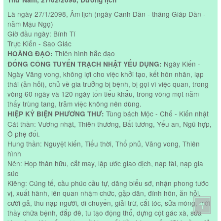
Là ngày 27/1/2098, Âm lịch (ngày Canh Dần - tháng Giáp Dần -
năm Mậu Ngọ)
Giờ đầu ngày: Bính Tí
Trực Kiến - Sao Giác
Thiên hình hắc đạo
HOÀNG ĐẠO:
Ngày Kiến -
ĐỔNG CÔNG TUYỂN TRẠCH NHẬT YẾU DỤNG:
Ngày Vãng vong, không lợi cho việc khởi tạo, kết hôn nhân, lạp
thái (ăn hỏi), chủ về gia trưởng bị bệnh, bị gọi vì việc quan, trong
vòng 60 ngày và 120 ngày tổn tiểu khẩu, trong vòng một năm
thấy trùng tang, trăm việc không nên dùng.
Tùng bách Mộc - Chế - Kiến nhật
HIỆP KỶ BIỆN PHƯƠNG THƯ:
Cát thần: Vương nhật, Thiên thương, Bất tương, Yếu an, Ngũ hợp,
Ô phệ đối.
Hung thần: Nguyệt kiến, Tiểu thời, Thổ phủ, Vãng vong, Thiên
hình
Nên: Họp thân hữu, cắt may, lập ước giao dịch, nạp tài, nạp gia
súc
Kiêng: Cúng tế, cầu phúc cầu tự, dâng biểu sớ, nhận phong tước
vị, xuất hành, lên quan nhậm chức, gặp dân, đính hôn, ăn hỏi,
cưới gả, thu nạp người, di chuyển, giải trừ, cắt tóc, sửa móng, mời
thầy chữa bệnh, đắp đê, tu tạo động thổ, dựng cột gác xà, sửa