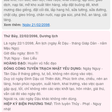
dịch, nạp tài, mở kho xuất tiền hàng, xếp đặt buồng đẻ, khơi
mương đào giếng, đặt cối đá, lấp hang hố, sửa tường, sửa đường,
chặt cây, gieo trồng, chăn nuôi, nạp gia súc, phá thổ, an táng, cải
táng.
Ngày 21/02/2098
.
Xem thêm:
Thứ Bảy, 22/02/2098, Dương lịch
Là ngày 22/1/2098, Âm lịch (ngày Ất Dậu - tháng Giáp Dần - năm
Mậu Ngọ)
Giờ đầu ngày: Bính Tí
Trực Nguy - Sao Liễu
Huyền vũ hắc đạo
HOÀNG ĐẠO:
Ngày Nguy -
ĐỔNG CÔNG TUYỂN TRẠCH NHẬT YẾU DỤNG:
Tân Dậu ở tháng giêng, tư, bỏ, không nên dùng vào việc.
Duy có ngày Đinh Dậu có Thiên đức, Phúc tinh che, chiếu, nên an
táng, hoàn phúc nguyện, xuất hành, khai trương, vào việc quan
gặp quý, tốt, chỉ không nên các việc khởi tạo, hôn nhân, giá thú,
vẫn cái đó vào ngày đó.
Ngoài ra, các ngày Dậu khác không nên dùng.
Tỉnh tuyền Thủy - Phạt - Nguy
HIỆP KỶ BIỆN PHƯƠNG THƯ:
nhật