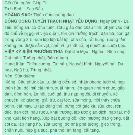
Giờ đầu ngày: Giáp Tí
Trực Bình - Sao Đẩu
Thiên đức hoàng đạo
HOÀNG ĐẠO:
Ngày Bình - Là
ĐỔNG CÔNG TUYỂN TRẠCH NHẬT YẾU DỤNG:
Tiểu hồng sa, có Chu tước, Câu giảo đáo châu tinh, phạm vào cái
đó chủ về bị gọi vì việc quan, tổn gia trưởng trạch, đàn bà, con gái
trong vòng 3-5 năm lớp lớp bất lợi, phá của, rất hung, ruộng tằm
không thu được sản vật, chết vì tự thắt cổ, bị người ác cướp bóc.
Đại lâm Mộc - Nghĩa - Bình nhật
HIỆP KỶ BIỆN PHƯƠNG THƯ:
Cát thần: Tướng nhật, Bảo quang
Hung thần: Thiên cương, Tử thần, Nguyệt hình, Nguyệt hại, Du
họa, Ngũ hư, Trùng nhật.
Nên: Sửa đường
Kiêng: Cầu phúc cầu tự, dâng biểu sớ, nhận phong tước vị, họp
thân hữu, đội mũ cài trâm, xuất hành, lên quan nhậm chức, gặp
dân, đính hôn, ăn hỏi, cưới gả, thu nạp người, di chuyển, kê
chuyển, kê giường, giải trừ, cắt tóc, sửa móng, mời thầy chữa
bệnh, cắt may, tu tạo động thổ, dựng cột gác xà, sửa kho, rèn
đúc, đan dệt, nấu rượu, khai trương, lập ước giao dịch, nạp tài, mở
kho xuất tiền hàng, Xếp đặt buồng đẻ, khơi mương đào giếng, đặt
cối đá, lấp hang hố, sửa tường, dỡ nhà phá tường, gieo trồng,
chăn nuôi, nạp gia súc, phá thổ, an táng, cải táng.