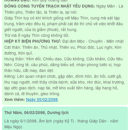
Ngày Mãn - Là
ĐỔNG CÔNG TUYỂN TRẠCH NHẬT YẾU DỤNG:
Thiên phú, Thiên tặc, là Thiên la, lại nói:
Giáp Thìn tuy có khí khích giống với Mậu Thìn, cung mà sát tập
trung, trăm việc đều kị, phạm phải cái đó thì chủ về việc khởi đầu
giết người, của bị giảm (thoái), rất hung.
Trừ mà ở ngày Thìn cũng không tốt.
Đại lâm Mộc - Chuyên - Mãn nhật
HIỆP KỶ BIỆN PHƯƠNG THƯ:
Cát thần: Thiên ân, Thủ nhật, Thiên vu, Phúc đức, Lục nghi, Kim
đường, Kim quĩ.
Hung thần: Yếm đối, Chiếu dao, Cửu không, Cửu khảm, Cửu tiêu
Nên: Cúng tế, cầu phúc, dâng biểu sớ, nhận phong tước vị, họp
thân hữu, cắt may, đan dệt.
Kiêng: Lên quan nhậm chức, gặp dân, đính hôn, ăn hỏi, cưới gả,
thu nạp người, mời thầy chữa bệnh, sửa kho, rèn đúc, khai trương,
lập ước giao dịch, nạp tài, mở kho xuất tiền hàng, lấp hang hố,
đánh cá, đi thuyền, gieo trồng.
Ngày 05/02/2098
.
Xem thêm:
Thứ Năm, 06/02/2098, Dương lịch
Là ngày 6/1/2098, Âm lịch (ngày Kỷ Tị - tháng Giáp Dần - năm
Mậu Ngọ)