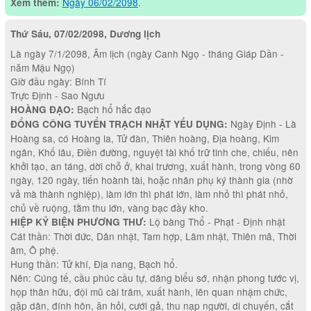
Ngày 06/02/2098
.
Xem thêm:
Thứ Sáu, 07/02/2098, Dương lịch
Là ngày 7/1/2098, Âm lịch (ngày Canh Ngọ - tháng Giáp Dần -
năm Mậu Ngọ)
Giờ đầu ngày: Bính Tí
Trực Định - Sao Ngưu
Bạch hổ hắc đạo
HOÀNG ĐẠO:
Ngày Định - Là
ĐỔNG CÔNG TUYỂN TRẠCH NHẬT YẾU DỤNG:
Hoàng sa, có Hoàng la, Tử đàn, Thiên hoàng, Địa hoàng, Kim
ngân, Khố lâu, Điền đường, nguyệt tài khố trữ tinh che, chiếu, nên
khởi tạo, an táng, dời chỗ ở, khai trương, xuất hành, trong vòng 60
ngày, 120 ngày, tiến hoành tài, hoặc nhân phụ ký thành gia (nhờ
vả mà thành nghiệp), làm lớn thì phát lớn, làm nhỏ thì phát nhỏ,
chủ về ruộng, tằm thu lớn, vàng bạc đầy kho.
Lộ bàng Thổ - Phạt - Định nhật
HIỆP KỶ BIỆN PHƯƠNG THƯ:
Cát thần: Thời đức, Dân nhật, Tam hợp, Lâm nhật, Thiên mã, Thời
âm, Ô phệ.
Hung thần: Tử khí, Địa nang, Bạch hổ.
Nên: Cúng tế, cầu phúc cầu tự, dâng biểu sớ, nhận phong tước vị,
họp thân hữu, đội mũ cài trâm, xuất hành, lên quan nhậm chức,
gặp dân, đính hôn, ăn hỏi, cưới gả, thu nạp người, di chuyến, cắt