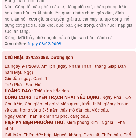
Hung thần: Tiểu hao
Nên: Cúng tế, cầu phúc cầu tự, dâng biểu sớ, nhận phong tước,
họp thân hữu, xuất hành, lên quan nhậm chức, gặp dân, đính
hôn, ăn hỏi, cưới gả, di chuyển, giải trừ, cắt may, tu tạo động thổ,
dựng cột gác xà, sửa kho, đuổi bắt, gieo trồng, chăn nuôi, nạp gia
súc, an táng.
Kiêng: Mời thầy chữa bệnh, nấu rượu, săn bắn, đánh cá.
Ngày 08/02/2098
.
Xem thêm:
Chủ Nhật, 09/02/2098, Dương lịch
Là ngày 9/1/2098, Âm lịch (ngày Nhâm Thân - tháng Giáp Dần -
năm Mậu Ngọ)
Giờ đầu ngày: Canh Tí
Trực Phá - Sao Hư
Thiên lao hắc đạo
HOÀNG ĐẠO:
Ngày Phá - Có
ĐỔNG CÔNG TUYỂN TRẠCH NHẬT YẾU DỤNG:
Chu tước, Câu giảo, bị gọi vì việc quan, khẩu thiệt, giảm gia súc
và của, trong vòng 3-5 năm thấy mộ đàn bà, việc xấu.
Ngày Canh Thân là chính tứ phế, càng xấu.
Kiếm phong Kim - Nghĩa - Phá
HIỆP KỶ BIỆN PHƯƠNG THƯ:
nhật
Cát thần: Thiên đức hợp, Nguyệt không, Dịch mã, Thiên hậu, Phổ