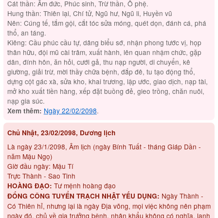
Cát thần: Âm đức, Phúc sinh, Trừ thần, Ô phệ.
Hung thần: Thiên lại, Chí tử, Ngũ hư, Ngũ li, Huyền vũ
Nên: Cúng tế, tắm gội, cắt tóc sửa móng, quét dọn, đánh cá, phá
thổ, an táng.
Kiêng: Cầu phúc cầu tự, dâng biểu sớ, nhận phong tước vị, họp
thân hữu, đội mũ cài trâm, xuất hành, lên quan nhậm chức, gặp
dân, đính hôn, ăn hỏi, cưới gả, thu nạp người, di chuyển, kê
giường, giải trừ, mời thầy chữa bệnh, đắp đê, tu tạo động thổ,
dựng cột gác xà, sửa kho, khai trương, lập ước, giao dịch, nạp tài,
mở kho xuất tiền hàng, xếp đặt buồng đẻ, gieo trồng, chăn nuôi,
nạp gia súc.
Ngày 22/02/2098
.
Xem thêm:
Chủ Nhật, 23/02/2098, Dương lịch
Là ngày 23/1/2098, Âm lịch (ngày Bính Tuất - tháng Giáp Dần -
năm Mậu Ngọ)
Giờ đầu ngày: Mậu Tí
Trực Thành - Sao Tinh
Tư mệnh hoàng đạo
HOÀNG ĐẠO:
Ngày Thành -
ĐỔNG CÔNG TUYỂN TRẠCH NHẬT YẾU DỤNG:
Có Thiên hỉ, nhưng lại là ngày Địa võng, mọi việc không nên phạm
ngày đó, chủ về gia trưởng bệnh, nhân khẩu không có nghĩa, lạnh