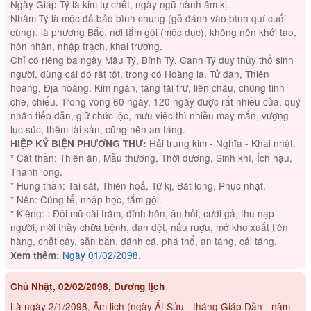
Ngày Giáp Tý là kim tự chết, ngày ngũ hành âm kị.
Nhâm Tý là mộc đả bảo bình chung (gỗ đánh vào bình quí cuối
cùng), là phương Bắc, nơi tắm gội (mộc dục), không nên khởi tạo,
hôn nhân, nhập trạch, khai trương.
Chỉ có riêng ba ngày Mậu Tý, Bính Tý, Canh Tý duy thủy thổ sinh
người, dùng cái đó rất tốt, trong có Hoàng la, Tử đàn, Thiên
hoàng, Địa hoàng, Kim ngân, tàng tài trữ, liên châu, chúng tinh
che, chiếu. Trong vòng 60 ngày, 120 ngày được rất nhiều của, quý
nhân tiếp dẫn, giữ chức lộc, mưu việc thì nhiều may mắn, vượng
lục súc, thêm tài sản, cũng nên an táng.
Hải trung kim - Nghĩa - Khai nhật.
HIỆP KỶ BIỆN PHƯƠNG THƯ:
* Cát thần: Thiên ân, Mẫu thương, Thời dương, Sinh khí, Ích hậu,
Thanh long.
* Hung thần: Tai sát, Thiên hoả, Tứ kị, Bát long, Phục nhật.
* Nên: Cúng tế, nhập học, tắm gội.
* Kiêng: : Đội mũ cài trâm, đính hôn, ăn hỏi, cưới gả, thu nạp
người, mời thầy chữa bệnh, đan dệt, nấu rượu, mở kho xuất tiên
hàng, chặt cây, săn bắn, đánh cá, phá thổ, an táng, cải táng.
Ngày 01/02/2098
.
Xem thêm:
Chủ Nhật, 02/02/2098, Dương lịch
Là ngày 2/1/2098, Âm lịch (ngày Ất Sửu - tháng Giáp Dần - năm