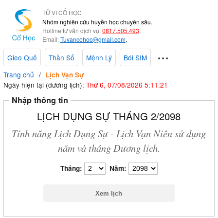
TỬ VI CỔ HỌC
Nhóm nghiên cứu huyền học chuyên sâu.
Hotline tư vấn dịch vụ:
0817.505.493
.
Email:
Tuvancohoc@gmail.com
.
Gieo Quẻ
Thần Số
Mệnh Lý
Bói SIM
Trang chủ
Lịch Vạn Sự
Ngày hiện tại (dương lịch):
Thứ 6, 07/08/2026 5:11:22
Nhập thông tin
LỊCH DỤNG SỰ THÁNG 2/2098
Tính năng Lịch Dụng Sự - Lịch Vạn Niên sử dụng
năm và tháng Dương lịch.
Tháng:
Năm: