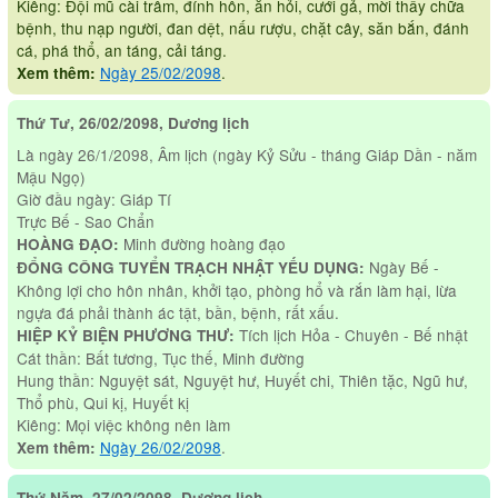
Kiêng: Đội mũ cài trâm, đính hôn, ăn hỏi, cưới gả, mời thầy chữa
bệnh, thu nạp người, đan dệt, nấu rượu, chặt cây, săn bắn, đánh
cá, phá thổ, an táng, cải táng.
Ngày 25/02/2098
.
Xem thêm:
Thứ Tư, 26/02/2098, Dương lịch
Là ngày 26/1/2098, Âm lịch (ngày Kỷ Sửu - tháng Giáp Dần - năm
Mậu Ngọ)
Giờ đầu ngày: Giáp Tí
Trực Bế - Sao Chẩn
Minh đường hoàng đạo
HOÀNG ĐẠO:
Ngày Bế -
ĐỔNG CÔNG TUYỂN TRẠCH NHẬT YẾU DỤNG:
Không lợi cho hôn nhân, khởi tạo, phòng hổ và rắn làm hại, lừa
ngựa đá phải thành ác tật, bần, bệnh, rất xấu.
Tích lịch Hỏa - Chuyên - Bế nhật
HIỆP KỶ BIỆN PHƯƠNG THƯ:
Cát thần: Bất tương, Tục thế, Minh đường
Hung thần: Nguyệt sát, Nguyệt hư, Huyết chi, Thiên tặc, Ngũ hư,
Thổ phù, Qui kị, Huyết kị
Kiêng: Mọi việc không nên làm
Ngày 26/02/2098
.
Xem thêm:
Thứ Năm, 27/02/2098, Dương lịch