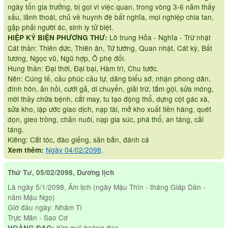
ngày tổn gia trưởng, bị gọi vì việc quan, trong vòng 3-6 năm thấy
xấu, lãnh thoái, chủ về huynh đệ bất nghĩa, mọi nghiệp chia tan,
gặp phải người ác, sinh ly tử biệt.
Lô trung Hỏa - Nghĩa - Trừ nhật
HIỆP KỶ BIỆN PHƯƠNG THƯ:
Cát thần: Thiên đức, Thiên ân, Tứ tướng, Quan nhật, Cát kỳ, Bất
tương, Ngọc vũ, Ngũ hợp, Ô phệ đối.
Hung thần: Đại thời, Đại bại, Hàm trì, Chu tước.
Nên: Cúng tế, cầu phúc cầu tự, dâng biểu sớ, nhận phong dân,
đính hôn, ăn hỏi, cưới gả, di chuyển, giải trừ, tắm gội, sửa móng,
mời thầy chữa bệnh, cắt may, tu tạo động thổ, dựng cột gác xà,
sửa kho, lập ước giao dịch, nạp tài, mở kho xuất tiền hàng, quét
dọn, gieo trồng, chăn nuôi, nạp gia súc, phá thổ, an táng, cải
táng.
Kiêng: Cắt tóc, đào giếng, săn bắn, đánh cá
Ngày 04/02/2098
.
Xem thêm:
Thứ Tư, 05/02/2098, Dương lịch
Là ngày 5/1/2098, Âm lịch (ngày Mậu Thìn - tháng Giáp Dần -
năm Mậu Ngọ)
Giờ đầu ngày: Nhâm Tí
Trực Mãn - Sao Cơ
Kim quỹ hoàng đạo
HOÀNG ĐẠO: