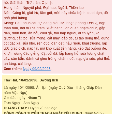
hộ, Giải thần, Trừ thần, Ô phệ.
Hung thần: Nguyệt phá, Đại hao, Ngũ li, Thiên lao
Nên: Cúng tế, giải trừ, tắm gội, mời thầy chữa bệnh, quét dọn, dỡ
nhà phá tường
Kiêng: Cầu phúc cầu tự, dâng biểu sớ, nhận phong tước vị, họp
thân hữu, đội mũ cài trâm, xuất hành, lên quan nhậm chức, gặp
dân, đính hôn, ăn hỏi, cưới gả, thu nạp người, di chuyển, kê
giường, cắt tóc, sửa móng, cắt may, đắp đê, tu tạo động thổ, dựng
cột gác xà, sửa kho, rèn đúc, đan dệt, nấu rượu, khai trương, lập
ước giao dịch, nạp tài, mở kho xuất tiền hàng, xếp đặt buồng đẻ,
khơi mương đào giếng, đặt cối đá, lấp hang hố, sửa tường chặt
cây, săn bắn, đánh cá gieo trồng, chăn nuôi, nạp gia súc, phá thổ,
an táng, cải táng.
Ngày 09/02/2098
.
Xem thêm:
Thứ Hai, 10/02/2098, Dương lịch
Là ngày 10/1/2098, Âm lịch (ngày Quý Dậu - tháng Giáp Dần -
năm Mậu Ngọ)
Giờ đầu ngày: Nhâm Tí
Trực Nguy - Sao Nguy
Huyền vũ hắc đạo
HOÀNG ĐẠO:
Ngày Nguy -
ĐỔNG CÔNG TUYỂN TRẠCH NHẬT YẾU DỤNG: