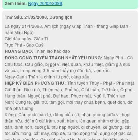
Ngày 20/02/2098
.
Xem thêm:
Thứ Sáu, 21/02/2098, Dương lịch
Là ngày 21/1/2098, Âm lịch (ngày Giáp Thân - tháng Giáp Dần -
năm Mậu Ngọ)
Giờ đầu ngày: Giáp Tí
Trực Phá - Sao Quỷ
Thiên lao hắc đạo
HOÀNG ĐẠO:
Ngày Phá - Có
ĐỔNG CÔNG TUYỂN TRẠCH NHẬT YẾU DỤNG:
Chu tước, Câu giảo, bị gọi vì việc quan, khẩu thiệt, giảm gia súc
và của, trong vòng 3-5 năm thấy mộ đàn bà, việc xấu.
Ngày Canh Thân là chính tứ phế, càng xấu.
Tỉnh tuyền Thủy - Phạt - Phá nhật
HIỆP KỶ BIỆN PHƯƠNG THƯ:
Cát thần: Dịch mã, Thiện hậu, Phổ hộ, Giải thần, Trừ thần, Ô phệ.
Hung thần: Nguyệt phá, Đại hao, Phục nhật, Ngũ li, Thiên lao
Nên: Cúng tế, giải trừ, tắm gội, mời thầy chữa bệnh, quét dọn, dỡ
nhà phá tường.
Kiêng: Cầu phúc cầu tự, dâng biểu sớ, nhận phong tước vị, họp
thân hữu, đội mũ cài trâm, xuất hành, lên quan nhậm chức, gặp
dân, đính hôn, cưới gả, thu nạp người, di chuyển, kê giường, cắt
tóc sửa móng, cắt may, đắp đê, tu tạo động thổ, dựng cột gác xà,
sửa kho, rèn đúc, đan dệt, nấu rượu, khai trương, lập ước, giao