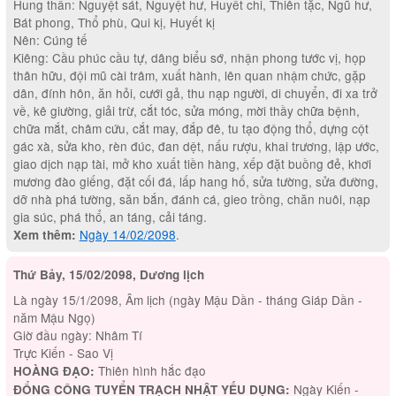
Hung thần: Nguyệt sát, Nguyệt hư, Huyết chi, Thiên tặc, Ngũ hư,
Bát phong, Thổ phù, Qui kị, Huyết kị
Nên: Cúng tế
Kiêng: Cầu phúc cầu tự, dâng biểu sớ, nhận phong tước vị, họp
thân hữu, đội mũ cài trâm, xuất hành, lên quan nhậm chức, gặp
dân, đính hôn, ăn hỏi, cưới gả, thu nạp người, di chuyển, đi xa trở
về, kê giường, giải trừ, cắt tóc, sửa móng, mời thầy chữa bệnh,
chữa mắt, châm cứu, cắt may, đắp đê, tu tạo động thổ, dựng cột
gác xà, sửa kho, rèn đúc, đan dệt, nấu rượu, khai trương, lập ước,
giao dịch nạp tài, mở kho xuất tiền hàng, xếp đặt buồng đẻ, khơi
mương đào giếng, đặt cối đá, lấp hang hố, sửa tường, sửa đường,
dỡ nhà phá tường, săn bắn, đánh cá, gieo trồng, chăn nuôi, nạp
gia súc, phá thổ, an táng, cải táng.
Ngày 14/02/2098
.
Xem thêm:
Thứ Bảy, 15/02/2098, Dương lịch
Là ngày 15/1/2098, Âm lịch (ngày Mậu Dần - tháng Giáp Dần -
năm Mậu Ngọ)
Giờ đầu ngày: Nhâm Tí
Trực Kiến - Sao Vị
Thiên hình hắc đạo
HOÀNG ĐẠO:
Ngày Kiến -
ĐỔNG CÔNG TUYỂN TRẠCH NHẬT YẾU DỤNG: