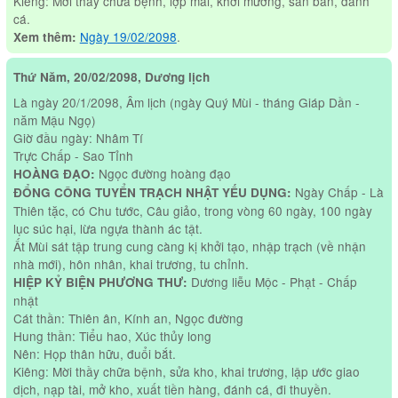
Kiêng: Mời thầy chữa bệnh, lợp mái, khơi mương, săn bắn, đánh
cá.
Ngày 19/02/2098
.
Xem thêm:
Thứ Năm, 20/02/2098, Dương lịch
Là ngày 20/1/2098, Âm lịch (ngày Quý Mùi - tháng Giáp Dần -
năm Mậu Ngọ)
Giờ đầu ngày: Nhâm Tí
Trực Chấp - Sao Tỉnh
Ngọc đường hoàng đạo
HOÀNG ĐẠO:
Ngày Chấp - Là
ĐỔNG CÔNG TUYỂN TRẠCH NHẬT YẾU DỤNG:
Thiên tặc, có Chu tước, Câu giảo, trong vòng 60 ngày, 100 ngày
lục súc hại, lừa ngựa thành ác tật.
Ất Mùi sát tập trung cung càng kị khởi tạo, nhập trạch (về nhận
nhà mới), hôn nhân, khai trương, tu chỉnh.
Dương liễu Mộc - Phạt - Chấp
HIỆP KỶ BIỆN PHƯƠNG THƯ:
nhật
Cát thần: Thiên ân, Kính an, Ngọc đường
Hung thần: Tiểu hao, Xúc thủy long
Nên: Họp thân hữu, đuổi bắt.
Kiêng: Mời thầy chữa bệnh, sửa kho, khai trương, lập ước giao
dịch, nạp tài, mở kho, xuất tiền hàng, đánh cá, đi thuyền.