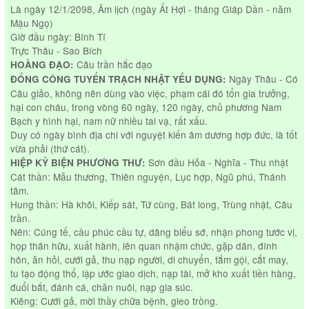
Là ngày 12/1/2098, Âm lịch (ngày Ất Hợi - tháng Giáp Dần - năm
Mậu Ngọ)
Giờ đầu ngày: Bính Tí
Trực Thâu - Sao Bích
Câu trần hắc đạo
HOÀNG ĐẠO:
Ngày Thâu - Có
ĐỔNG CÔNG TUYỂN TRẠCH NHẬT YẾU DỤNG:
Câu giảo, không nên dùng vào việc, phạm cái đó tổn gia trưởng,
hại con cháu, trong vòng 60 ngày, 120 ngày, chủ phương Nam
Bạch y hình hại, nam nữ nhiều tai vạ, rất xấu.
Duy có ngày bình địa chi với nguyệt kiến âm dương hợp đức, là tốt
vừa phải (thứ cát).
Sơn đầu Hỏa - Nghĩa - Thu nhật
HIỆP KỶ BIỆN PHƯƠNG THƯ:
Cát thần: Mẫu thương, Thiên nguyện, Lục hợp, Ngũ phú, Thánh
tâm.
Hung thần: Hà khôi, Kiếp sát, Tứ cùng, Bát long, Trùng nhật, Câu
trần.
Nên: Cúng tế, cầu phúc cầu tự, dâng biểu sớ, nhận phong tước vị,
họp thân hữu, xuất hành, lên quan nhậm chức, gặp dân, đính
hôn, ăn hỏi, cưới gả, thu nạp người, di chuyển, tắm gội, cắt may,
tu tạo động thổ, lập ước giao dịch, nạp tài, mở kho xuất tiền hàng,
đuổi bắt, đánh cá, chăn nuôi, nạp gia súc.
Kiêng: Cưới gả, mời thầy chữa bệnh, gieo trồng.