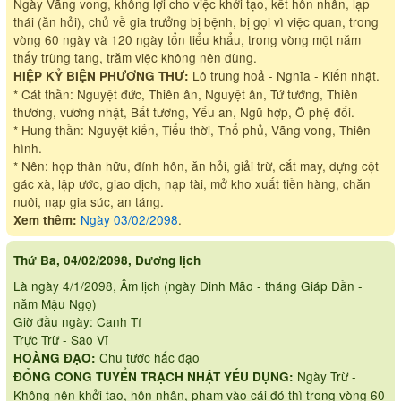
Ngày Vãng vong, không lợi cho việc khởi tạo, kết hôn nhân, lạp
thái (ăn hỏi), chủ về gia trưởng bị bệnh, bị gọi vì việc quan, trong
vòng 60 ngày và 120 ngày tổn tiểu khẩu, trong vòng một năm
thấy trùng tang, trăm việc không nên dùng.
Lô trung hoả - Nghĩa - Kiến nhật.
HIỆP KỶ BIỆN PHƯƠNG THƯ:
* Cát thần: Nguyệt đức, Thiên ân, Nguyệt ân, Tứ tướng, Thiên
thương, vương nhật, Bất tương, Yếu an, Ngũ hợp, Ô phệ đối.
* Hung thần: Nguyệt kiến, Tiểu thời, Thổ phủ, Vãng vong, Thiên
hình.
* Nên: họp thân hữu, đính hôn, ăn hỏi, giải trừ, cắt may, dựng cột
gác xà, lập ước, giao dịch, nạp tài, mở kho xuất tiền hàng, chăn
nuôi, nạp gia súc, an táng.
Ngày 03/02/2098
.
Xem thêm:
Thứ Ba, 04/02/2098, Dương lịch
Là ngày 4/1/2098, Âm lịch (ngày Đinh Mão - tháng Giáp Dần -
năm Mậu Ngọ)
Giờ đầu ngày: Canh Tí
Trực Trừ - Sao Vĩ
Chu tước hắc đạo
HOÀNG ĐẠO:
Ngày Trừ -
ĐỔNG CÔNG TUYỂN TRẠCH NHẬT YẾU DỤNG:
Không nên khởi tạo, hôn nhân, phạm vào cái đó thì trong vòng 60