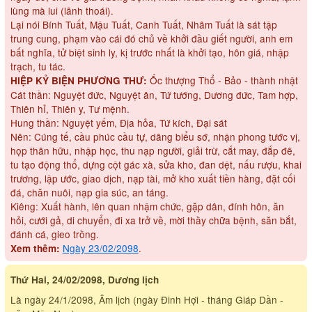
lùng mà lui (lãnh thoái).
Lại nói Bính Tuất, Mậu Tuất, Canh Tuất, Nhâm Tuất là sát tập
trung cung, phạm vào cái đó chủ về khởi đầu giết người, anh em
bất nghĩa, tử biệt sinh ly, kị trước nhất là khởi tạo, hôn giá, nhập
trạch, tu tác.
Ốc thượng Thổ - Bảo - thành nhật
HIỆP KỶ BIỆN PHƯƠNG THƯ:
Cát thần: Nguyệt đức, Nguyệt ân, Tứ tướng, Dương đức, Tam hợp,
Thiên hỉ, Thiên y, Tư mệnh.
Hung thần: Nguyệt yếm, Địa hỏa, Tứ kích, Đại sát
Nên: Cúng tế, cầu phúc cầu tự, dâng biểu sớ, nhận phong tước vị,
họp thân hữu, nhập học, thu nạp người, giải trừ, cắt may, đắp đê,
tu tạo động thổ, dựng cột gác xà, sửa kho, đan dệt, nấu rượu, khai
trương, lập ước, giao dịch, nạp tài, mở kho xuất tiền hàng, đặt cối
đá, chăn nuôi, nạp gia súc, an táng.
Kiêng: Xuất hành, lên quan nhậm chức, gặp dân, đính hôn, ăn
hỏi, cưới gả, di chuyển, đi xa trở về, mời thầy chữa bệnh, săn bắt,
đánh cá, gieo trồng.
Ngày 23/02/2098
.
Xem thêm:
Thứ Hai, 24/02/2098, Dương lịch
Là ngày 24/1/2098, Âm lịch (ngày Đinh Hợi - tháng Giáp Dần -