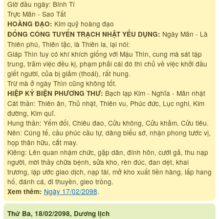
Giờ đầu ngày: Bính Tí
Trực Mãn - Sao Tất
Kim quỹ hoàng đạo
HOÀNG ĐẠO:
Ngày Mãn - Là
ĐỔNG CÔNG TUYỂN TRẠCH NHẬT YẾU DỤNG:
Thiên phú, Thiên tặc, là Thiên la, lại nói:
Giáp Thìn tuy có khí khích giống với Mậu Thìn, cung mà sát tập
trung, trăm việc đều kị, phạm phải cái đó thì chủ về việc khởi đầu
giết người, của bị giảm (thoái), rất hung.
Trừ mà ở ngày Thìn cũng không tốt.
Bạch lạp Kim - Nghĩa - Mãn nhật
HIỆP KỶ BIỆN PHƯƠNG THƯ:
Cát thần: Thiên ân, Thủ nhật, Thiên vu, Phúc đức, Lục nghi, Kim
đường, Kim quĩ.
Hung thần: Yếm đối, Chiêu đao, Cửu không, Cửu khảm, Cửu tiêu.
Nên: Cúng tế, cầu phúc cầu tự, dâng biểu sớ, nhận phong tước vị,
họp thân hữu, cắt may.
Kiêng: Lên quan nhậm chức, gặp dân, đính hôn, cưới gả, thu nạp
người, mời thầy chữa bệnh, sửa kho, rèn đúc, đan dệt, khai
trương, lập ước giao dịch, nạp tài, mở kho xuất tiền hàng, lấp hang
hố, đánh cá, đi thuyền, gieo trồng.
Ngày 17/02/2098
.
Xem thêm:
Thứ Ba, 18/02/2098, Dương lịch