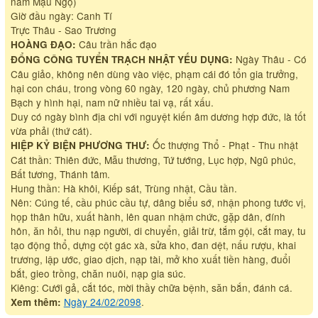
năm Mậu Ngọ)
Giờ đầu ngày: Canh Tí
Trực Thâu - Sao Trương
Câu trần hắc đạo
HOÀNG ĐẠO:
Ngày Thâu - Có
ĐỔNG CÔNG TUYỂN TRẠCH NHẬT YẾU DỤNG:
Câu giảo, không nên dùng vào việc, phạm cái đó tổn gia trưởng,
hại con cháu, trong vòng 60 ngày, 120 ngày, chủ phương Nam
Bạch y hình hại, nam nữ nhiều tai vạ, rất xấu.
Duy có ngày bình địa chi với nguyệt kiến âm dương hợp đức, là tốt
vừa phải (thứ cát).
Ốc thượng Thổ - Phạt - Thu nhật
HIỆP KỶ BIỆN PHƯƠNG THƯ:
Cát thần: Thiên đức, Mẫu thương, Tứ tướng, Lục hợp, Ngũ phúc,
Bất tương, Thánh tâm.
Hung thần: Hà khôi, Kiếp sát, Trùng nhật, Cầu tần.
Nên: Cúng tế, cầu phúc cầu tự, dâng biểu sớ, nhận phong tước vị,
họp thân hữu, xuất hành, lên quan nhậm chức, gặp dân, đính
hôn, ăn hỏi, thu nạp người, di chuyển, giải trừ, tắm gội, cắt may, tu
tạo động thổ, dựng cột gác xà, sửa kho, đan dệt, nấu rượu, khai
trương, lập ước, giao dịch, nạp tài, mở kho xuất tiền hàng, đuổi
bắt, gieo trồng, chăn nuôi, nạp gia súc.
Kiêng: Cưới gả, cắt tóc, mời thầy chữa bệnh, săn bắn, đánh cá.
Ngày 24/02/2098
.
Xem thêm: