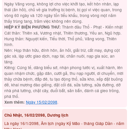
Ngày Vãng vong, không lợi cho việc khởi tạo, kết hôn nhân, lạp
thái (ăn hỏi), chủ về gia trưởng bị bệnh, bị gọi vì việc quan, trong
vòng 60 ngày và 120 ngày tổn tiểu khẩu, trong vòng một năm
thấy trùng tang, trăm việc không nên dùng.
Thành đầu Thổ - Phạt - Kiến nhật
HIỆP KỶ BIỆN PHƯƠNG THƯ:
Cát thần: Thiên xá, Vương nhật, Thiên thương, Yếu an, Ngũ hợp.
Hung thần: Nguyệt kiến, Tiểu thời, Thổ phủ, Vãng vong, Thiên
hình.
Nên: Họp thân hữu, đính hôn, ăn hỏi, giải trừ, cắt may, dựng cột
gác xà, lập ước giao dịch, nạp tài, chăn nuôi, nạp gia súc, an
táng.
Kiêng: Cúng tế, dâng biểu sớ, nhận phong tước vị, xuất hành, lên
quan nhậm chức, gặp dân, cưới gả, thu nạp người, di chuyển, mời
thầy chữa bệnh, đắp đê, tu tạo động thổ, sửa kho, xếp đặt buồng
đẻ, khai mương đào giếng, đặt cối đá, sửa tường, sửa đường, dỡ
nhà phá tường, chặt cây, đuổi bắt, săn bắn, đánh cá gieo trồng,
phá thổ.
Ngày 15/02/2098
.
Xem thêm:
Chủ Nhật, 16/02/2098, Dương lịch
Là ngày 16/1/2098, Âm lịch (ngày Kỷ Mão - tháng Giáp Dần - năm
Mậu Ngọ)