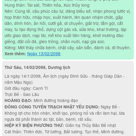
Hung thần: Tai sát, Thiên hỏa, Xúc thủy long
Nên: Cúng tế, cầu phúc cầu tự, dâng biểu sớ, nhận phong tước vị,
họp thân hữu, nhập học, xuất hành, lên quan nhậm chức, gặp
dân, đính hôn, ăn hỏi, cưới gả, di chuyển, giải trừ, tắm gội, cắt
may, tu tạo động thổ, dựng cột gác xà, sửa kho, khai trương, lập
ước giao dịch, nạp tài, mở kho xuất tiền hàng, khơi mương đào
giếng, đặt cối đá, gieo trồng, chăn nuôi, nạp gia súc.
Kiêng: Mời thầy chữa bệnh, chặt cây, săn bắn, đánh cá, đi thuyền.
Ngày 13/02/2098
.
Xem thêm:
Thứ Sáu, 14/02/2098, Dương lịch
Là ngày 14/1/2098, Âm lịch (ngày Đinh Sửu - tháng Giáp Dần -
năm Mậu Ngọ)
Giờ đầu ngày: Canh Tí
Trực Bế - Sao Lâu
Minh đường hoàng đạo
HOÀNG ĐẠO:
Ngày Bế -
ĐỔNG CÔNG TUYỂN TRẠCH NHẬT YẾU DỤNG:
Không lợi cho hôn nhân, khởi tạo, phòng hổ và rắn làm hại, lừa
ngựa đá phải thành ác tật, bần, bệnh, rất xấu.
Giản hạ Thủy Bảo Bế nhật
HIỆP KỶ BIỆN PHƯƠNG THƯ:
Cát thần: Thiên đức, Tứ tướng, Bất tương, Tục thế, Minh đường.