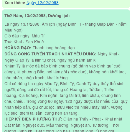
Ngày 12/02/2098
.
Xem thêm:
Thứ Năm, 13/02/2098, Dương lịch
Là ngày 13/1/2098, Âm lịch (ngày Bính Tí - tháng Giáp Dần - năm
Mậu Ngọ)
Giờ đầu ngày: Mậu Tí
Trực Khai - Sao Khuê
Thanh long hoàng đạo
HOÀNG ĐẠO:
Ngày Khai -
ĐỔNG CÔNG TUYỂN TRẠCH NHẬT YẾU DỤNG:
Ngày Giáp Tý là kim tự chết, ngày ngũ hành âm kị.
Nhâm Tý là mộc đả bảo bình chung (gỗ đánh vào bình quí cuối
cùng), là phương Bắc, nơi tắm gội (mộc dục), không nên khởi tạo,
hôn nhân, nhập trạch, khai trương.
Chỉ có riêng ba ngày Mậu Tý, Bính Tý, Canh Tý duy thủy thổ sinh
người, dùng cái đó rất tốt, trong có Hoàng la, Tử đàn, Thiên
hoàng, Địa hoàng, Kim ngân, tàng tài trữ, liên châu, chúng tinh
che, chiếu. Trong vòng 60 ngày, 120 ngày được rất nhiều của, quý
nhân tiếp dẫn, giữ chức lộc, mưu việc thì nhiều may mắn, vượng
lục súc, thêm tài sản, cũng nên an táng.
Giản hạ Thủy - Phạt - Khai nhật
HIỆP KỶ BIỆN PHƯƠNG THƯ:
Cát thần: Nguyệt đức, Mẫu thương, Nguyệt ân, Tứ tướng, Thời
dương, Sinh khí, Bất tương, Ích hậu, Thanh long, Ô phệ đối.