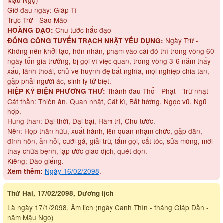
Giờ đầu ngày: Giáp Tí
Trực Trừ - Sao Mão
Chu tước hắc đạo
HOÀNG ĐẠO:
Ngày Trừ -
ĐỔNG CÔNG TUYỂN TRẠCH NHẬT YẾU DỤNG:
Không nên khởi tạo, hôn nhân, phạm vào cái đó thì trong vòng 60
ngày tổn gia trưởng, bị gọi vì việc quan, trong vòng 3-6 năm thấy
xấu, lãnh thoái, chủ về huynh đệ bất nghĩa, mọi nghiệp chia tan,
gặp phải người ác, sinh ly tử biệt.
Thành đầu Thổ - Phạt - Trừ nhật
HIỆP KỶ BIỆN PHƯƠNG THƯ:
Cát thần: Thiên ân, Quan nhật, Cát kì, Bất tương, Ngọc vũ, Ngũ
hợp.
Hung thần: Đại thời, Đại bại, Hàm trì, Chu tước.
Nên: Họp thân hữu, xuất hành, lên quan nhậm chức, gặp dân,
đính hôn, ăn hỏi, cưới gả, giải trừ, tắm gội, cắt tóc, sửa móng, mời
thầy chữa bệnh, lập ước giao dịch, quét dọn.
Kiêng: Đào giếng.
Ngày 16/02/2098
.
Xem thêm:
Thứ Hai, 17/02/2098, Dương lịch
Là ngày 17/1/2098, Âm lịch (ngày Canh Thìn - tháng Giáp Dần -
năm Mậu Ngọ)