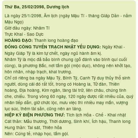
Thứ Ba, 25/02/2098, Dương lịch
Là ngày 25/1/2098, Âm lịch (ngày Mậu Tí - tháng Giáp Dần - năm
Mậu Ngọ)
Giờ đầu ngày: Nhâm Tí
Trực Khai - Sao Dực
Thanh long hoàng đạo
HOÀNG ĐẠO:
Ngày Khai -
ĐỔNG CÔNG TUYỂN TRẠCH NHẬT YẾU DỤNG:
Ngày Giáp Tý là kim tự chết, ngày ngũ hành âm kị.
Nhâm Tý là mộc đả bảo bình chung (gỗ đánh vào bình quí cuối
cùng), là phương Bắc, nơi tắm gội (mộc dục), không nên khởi tạo,
hôn nhân, nhập trạch, khai trương.
Chỉ có riêng ba ngày Mậu Tý, Bính Tý, Canh Tý duy thủy thổ sinh
người, dùng cái đó rất tốt, trong có Hoàng la, Tử đàn, Thiên
hoàng, Địa hoàng, Kim ngân, tàng tài trữ, liên châu, chúng tinh
che, chiếu. Trong vòng 60 ngày, 120 ngày được rất nhiều của, quý
nhân tiếp dẫn, giữ chức lộc, mưu việc thì nhiều may mắn, vượng
lục súc, thêm tài sản, cũng nên an táng.
Tích lịch Hỏa - Chế - Khai nhật
HIỆP KỶ BIỆN PHƯƠNG THƯ:
Cát thần: Mẫu thương, Thời dương, Sinh khí, Ích hậu, Thanh long
Hung thần: Tai sát, Thiên hỏa
Nên: Cúng tế, nhập học, tắm gội.