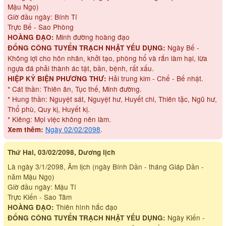
Mậu Ngọ)
Giờ đầu ngày: Bính Tí
Trực Bế - Sao Phòng
Minh đường hoàng đạo
HOÀNG ĐẠO:
Ngày Bế -
ĐỔNG CÔNG TUYỂN TRẠCH NHẬT YẾU DỤNG:
Không lợi cho hôn nhân, khởi tạo, phòng hổ và rắn làm hại, lừa
ngựa đá phải thành ác tật, bần, bệnh, rất xấu.
Hải trung kim - Chế - Bế nhật.
HIỆP KỶ BIỆN PHƯƠNG THƯ:
* Cát thần: Thiên ân, Tục thế, Minh đường.
* Hung thần: Nguyệt sát, Nguyệt hư, Huyết chi, Thiên tặc, Ngũ hư,
Thổ phù, Quy kị, Huyết kị.
* Kiêng: Mọi việc không nên làm.
Ngày 02/02/2098
.
Xem thêm:
Thứ Hai, 03/02/2098, Dương lịch
Là ngày 3/1/2098, Âm lịch (ngày Bính Dần - tháng Giáp Dần -
năm Mậu Ngọ)
Giờ đầu ngày: Mậu Tí
Trực Kiến - Sao Tâm
Thiên hình hắc đạo
HOÀNG ĐẠO:
Ngày Kiến -
ĐỔNG CÔNG TUYỂN TRẠCH NHẬT YẾU DỤNG: