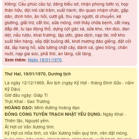
Kiêng: Cầu phúc cầu tự, dâng biểu sớ, nhận phong tước vị, họp
thân hữu, đội mũ cài trâm, xuất hành, lên quan nhậm chức, gặp
dân, đính hôn, ăn hỏi, cưới gả, thu nạp người, di chuyển, kê
giường, giải trừ, cắt tóc, sửa móng, mời thầy chữa bệnh, cắt may,
đắp đê, tu tạo động thổ, dựng cột gác xà, sửa kho, rèn đúc, đan
dệt, nấu rượu, khai trương, lập ước, giao dịch, nạp tài, mở kho
xuất tiền hàng, xếp đặt buồng đẻ, khơi mương đào giếng, đặt cối
đá, lấp hang hố, sửa tường chặt cây, đánh cá, gieo trồng, chăn
nuôi, nạp gia súc, phả thô, an táng, cải táng.
Ngày 18/01/1970
.
Xem thêm:
Thứ Hai, 19/01/1970, Dương lịch
Là ngày 12/12/1969, Âm lịch (ngày Kỷ Hợi - tháng Đinh Sửu - năm
Kỷ Dậu)
Giờ đầu ngày: Giáp Tí
Trực Khai - Sao Trương
Minh đường hoàng đạo
HOÀNG ĐẠO:
Ngày Khai -
ĐỔNG CÔNG TUYỂN TRẠCH NHẬT YẾU DỤNG:
Thiên tặc, Nguyệt yếm.
Ất Hợi có Văn Xương tinh.
Kỷ Hợi có Hỏa tinh, có Văn Xương hiển quý tinh, nên đặt móng,
buộc giàn, hôn nhân, khai trương, nhập trạch, xuất hành, trù mưu