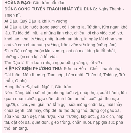
Câu trần hắc đạo
HOÀNG ĐẠO:
Ngày Thành -
ĐỔNG CÔNG TUYỂN TRẠCH NHẬT YẾU DỤNG:
Thiên hỉ.
Ất Dậu, Quý Dậu là khi kim vượng.
Ất Dậu là lúc nước trong sạch, có Hoàng la, Tử đàn, Kim ngân khố
lâu, Tụ lộc đới mã, là những tinh che, chiếu, lợi cho việc cưới vợ,
khởi tạo, khai trương, nhập trạch, an táng, là ngày tốt chọn vẹn,
chủ về con cháu hưng vượng, trăm việc vừa lòng (xứng tâm).
Đinh Dậu cũng thuộc kim vượng, chỉ có mai táng là tốt nhất,
những việc còn lại là tốt vừa.
Tân Dậu là Kim loan (nhạc ngựa bằng vàng), tốt vừa.
Sơn hạ Hỏa - Chế - thành nhật
HIỆP KỶ BIỆN PHƯƠNG THƯ:
Cát thần: Mẫu thương, Tam hợp, Lâm nhật, Thiên hỉ, Thiên y, Trừ
thẩn, Ô phệ.
Hung thần: Đại sát, Ngũ li, Câu trần.
Nên: Dâng biểu sớ, nhận phong tước vị, nhập học, xuất hành, lên
quan nhậm chức, gặp dân, đính hôn, ăn hỏi, cưới gả, thu nạp
người, di chuyển, giải trừ, tắm gội, sửa móng chân tay, mời thầy
chữa bệnh, cắt may, đắp đê, tu tạo động thố, dựng cột gác xà,
sửa kho, đan dệt, nấu rượu, khai trương, lập ước, giao dịch, nạp
tài, đặt cối đá, quét dọn, gieo trồng, chăn nuôi, nạp gia súc phá
thổ, an táng.