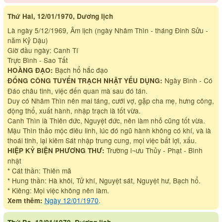
Thứ Hai, 12/01/1970, Dương lịch
Là ngày 5/12/1969, Âm lịch (ngày Nhâm Thìn - tháng Đinh Sửu -
năm Kỷ Dậu)
Giờ đầu ngày: Canh Tí
Trực Bình - Sao Tất
Bạch hổ hắc đạo
HOÀNG ĐẠO:
Ngày Bình - Có
ĐỔNG CÔNG TUYỂN TRẠCH NHẬT YẾU DỤNG:
Đáo châu tinh, việc đến quan mà sau đó tán.
Duy có Nhâm Thìn nên mai táng, cưới vợ, gặp cha mẹ, hưng công,
động thổ, xuất hành, nhập trạch là tốt vừa.
Canh Thìn là Thiên đức, Nguyệt đức, nên làm nhỏ cũng tốt vừa.
Mậu Thìn thảo mộc điêu linh, lúc đó ngũ hành không có khí, và là
thoái tinh, lại kiêm Sát nhập trung cung, mọi việc bất lợi, xấu.
Trường l¬ưu Thủy - Phạt - Bình
HIỆP KỶ BIỆN PHƯƠNG THƯ:
nhật
* Cát thần: Thiên mã
* Hung thần: Hà khôi, Tử khí, Nguyệt sát, Nguyệt hư, Bạch hổ.
* Kiêng: Mọi việc không nên làm.
Ngày 12/01/1970
.
Xem thêm: