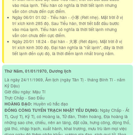
vào mùa lạnh. Tiểu hàn có nghĩa là thời tiết lạnh nhưng
vẫn còn chưa đến cực điểm.
Ngày 06/01 01:02 - Tiểu hàn - 小寒 (Rét nhẹ). Mặt trời ở vị
trí xích kinh 285 độ. Sau Tiểu hàn, thời tiết bắt đầu bước
vào mùa lạnh. Tiểu hàn có nghĩa là thời tiết lạnh nhưng
vẫn còn chưa đến cực điểm.
Ngày 20/01 18:24 - Đại hàn - 大寒 (Rét đậm). Mặt trời ở vị
trí xích kinh 300 độ. Đại hàn nghĩa là "rất lạnh", đây là thời
tiết lạnh đến cực độ, là thời điểm lạnh nhất trong năm.
Thứ Năm, 01/01/1970, Dương lịch
Là ngày 24/11/1969, Âm lịch (ngày Tân Tị - tháng Bính Tí - năm
Kỷ Dậu)
Giờ đầu ngày: Mậu Tí
Trực Chấp - Sao Đẩu
Huyền vũ hắc đạo
HOÀNG ĐẠO:
Ngày Chấp - Ất
ĐỔNG CÔNG TUYỂN TRẠCH NHẬT YẾU DỤNG:
Tị, Quý Tị, Kỷ Tị, có Hoàng la, Tử đàn, Thiên hoàng, Địa hoàng là
những sao che, chiếu, nên an táng, đặt cửa, hưng công, động thổ,
giá thú, nhập trạch, xuất hành, khai trương, mưu trù làm mọi việc
dùng ngày đó thêm nhân khẩu, vượng gia đạo, sinh quý tử, tăng