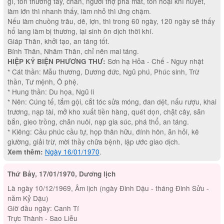
gì, tổn thương tay, chân, người thợ phá mất, tổn hoại khí huyết,
làm lớn thì nhanh thấy, làm nhỏ thì ứng chậm.
Nếu làm chuồng trâu, dê, lợn, thì trong 60 ngày, 120 ngày sẽ thấy
hổ lang làm bị thương, lại sinh ôn dịch thời khí.
Giáp Thân, khởi tạo, an táng tốt.
Bính Thân, Nhâm Thân, chỉ nên mai táng.
Sơn hạ Hỏa - Chế - Nguy nhật
HIỆP KỶ BIỆN PHƯƠNG THƯ:
* Cát thần: Mẫu thương, Dương đức, Ngũ phú, Phúc sinh, Trừ
thần, Tư mệnh, Ô phệ.
* Hung thần: Du họa, Ngũ li
* Nên: Cúng tế, tắm gội, cắt tóc sửa móng, đan dệt, nấu rượu, khai
trương, nạp tài, mở kho xuất tiền hàng, quét dọn, chặt cây, săn
bắn, gieo trồng, chăn nuôi, nạp gia súc, phá thổ, an táng.
* Kiêng: Cầu phúc cầu tự, họp thân hữu, đính hôn, ăn hỏi, kê
giường, giải trừ, mời thầy chữa bệnh, lập ước giao dịch.
Ngày 16/01/1970
.
Xem thêm:
Thứ Bảy, 17/01/1970, Dương lịch
Là ngày 10/12/1969, Âm lịch (ngày Đinh Dậu - tháng Đinh Sửu -
năm Kỷ Dậu)
Giờ đầu ngày: Canh Tí
Trực Thành - Sao Liễu