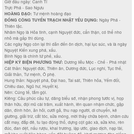
Giờ đầu ngày: Canh Tí
Trực Phá - Sao Ngưu
Tư mệnh hoàng đạo
HOÀNG ĐẠO:
Ngày Phá -
ĐỔNG CÔNG TUYỂN TRẠCH NHẬT YẾU DỤNG:
Thiên tặc.
Nhâm Ngọ là Hỏa tinh, cạnh Nguyệt đức, cẩn thận, có thể nho
nhỏ mà gấp thì dùng.
Các ngày Ngọ còn lại thì dẫn đến ôn dịch, hại lục súc, và là ngày
Nguyệt Kiến xung phá, xấu.
Bính Ngọ là chính tứ phế, xấu.
Dương liễu Mộc - Chế - Phá nhật
HIỆP KỶ BIỆN PHƯƠNG THƯ:
Cát thần: Nguyệt đức, Thiên ân, Dương đức, Lục nghi, Tục thế,
Giải thần, Tư mệnh, Ô phệ.
Hung thần: Nguyệt phá, Đại hao, Tai sát, Thiên hỏa, Yếm đối,
Chiêu dao, Ngũ hư, Huyết kị.
Nên: Cúng tế, tắm gội.
Kiêng: Cầu phúc cầu tự, dâng biểu sớ, nhận phong tước vị, họp
thân hữu, đội mũ cài trâm, xuất hành, lên quan nhậm chức, gặp
dân, đính hôn, ăn hỏi, cưới gả, thu nạp người, di chuyển, kê
giường, giải trừ, cắt tóc, sửa móng, mời thầy chữa bệnh, châm cứu
cắt may, đắp đê, tu tạo động thổ, dựng cột gác xà, sửa kho, rèn
đúc, đan dệt, nấu rượu, khai trương, lập ước, giao dịch, nạp tài,