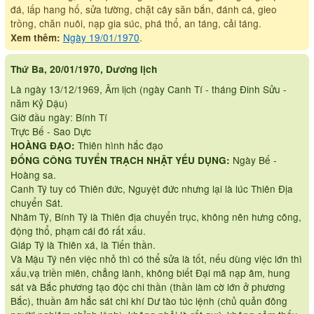
đá, lấp hang hố, sửa tường, chặt cây săn bắn, đánh cá, gieo
trồng, chăn nuôi, nạp gia súc, phá thổ, an táng, cải táng.
Ngày 19/01/1970
.
Xem thêm:
Thứ Ba, 20/01/1970, Dương lịch
Là ngày 13/12/1969, Âm lịch (ngày Canh Tí - tháng Đinh Sửu -
năm Kỷ Dậu)
Giờ đầu ngày: Bính Tí
Trực Bế - Sao Dực
Thiên hình hắc đạo
HOÀNG ĐẠO:
Ngày Bế -
ĐỔNG CÔNG TUYỂN TRẠCH NHẬT YẾU DỤNG:
Hoàng sa.
Canh Tý tuy có Thiên đức, Nguyệt đức nhưng lại là lúc Thiên Địa
chuyển Sát.
Nhâm Tý, Bính Tý là Thiên địa chuyển trục, không nên hưng công,
động thổ, phạm cái đó rất xấu.
Giáp Tý là Thiên xá, là Tiến thần.
Và Mậu Tý nên việc nhỏ thì có thể sửa là tốt, nếu dùng việc lớn thì
xấu,vạ triền miên, chẳng lành, không biết Đại mã nạp âm, hung
sát và Bắc phương tạo độc chi thần (thần làm cờ lớn ở phương
Bắc), thuần âm hắc sát chi khí Dư tào túc lệnh (chủ quản đông