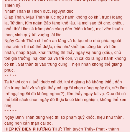
Thiên hỷ.
Nhâm Thân là Thiên đức, Nguyệt đức.
Giáp Thân, Mậu Thân là lúc ngũ hành không có khí, trực Hoàng
la, Tử đàn, Kim ngân Bảo tàng khố lâu, là mọi sao tốt che, chiếu,
nhất thiết làm là trăm phúc cùng đến (biền trăm), mọi việc thuận
theo, sinh quý tử, vượng tài lộc.
Ngày Canh Thân chỉ nên an táng và tu tạo nho nhỏ phía ngoài
nhà chính thì có thể được, nếu như khởi tạo công lớn và hôn
nhân, nhập trạch, khai trương thì thấy ngay vạ hung (xấu), chủ
tổn gia trưởng, hại đàn bà và trẻ con, vì cái đó là ngũ hành không
có khí, Sát thần tụ vào trung cung, Thiện nhân không thể giáng
phúc.
* * * * *
Ta từ khi còn ít tuổi được cái đó, khi ở giang hồ không thiết, đến
lúc trung tuổi và về già thấy có người chọn dùng ngày đó, sức làm
trở ngại người đó không nghe(?), liền thấy ngay tai vạ. Qua đó có
thể biết sách chọn ngày đó thực là có kinh nghiệm, không thể xem
nhẹ.
* * * * *
Ngày Bính Thân dùng việc thì sợ phạm quỷ khốc, hiệu như thần,
càng nên cẩn thận cái đó.
Tỉnh tuyền Thủy- Phạt - thành
HIỆP KỶ BIỆN PHƯƠNG THƯ: