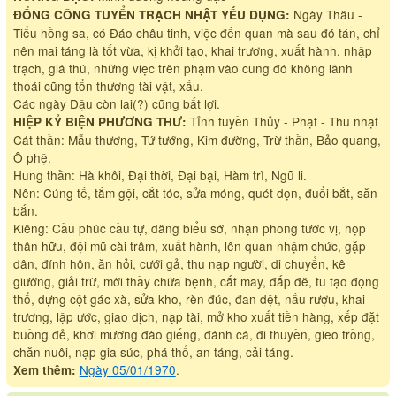
Ngày Thâu -
ĐỔNG CÔNG TUYỂN TRẠCH NHẬT YẾU DỤNG:
Tiểu hồng sa, có Đáo châu tinh, việc đến quan mà sau đó tán, chỉ
nên mai táng là tốt vừa, kị khởi tạo, khai trương, xuất hành, nhập
trạch, giá thú, những việc trên phạm vào cung đó không lãnh
thoái cũng tổn thương tài vật, xấu.
Các ngày Dậu còn lại(?) cũng bất lợi.
Tỉnh tuyền Thủy - Phạt - Thu nhật
HIỆP KỶ BIỆN PHƯƠNG THƯ:
Cát thần: Mẫu thương, Tứ tướng, Kim đường, Trừ thần, Bảo quang,
Ô phệ.
Hung thần: Hà khôi, Đại thời, Đại bại, Hàm trì, Ngũ li.
Nên: Cúng tế, tắm gội, cắt tóc, sửa móng, quét dọn, đuổi bắt, săn
bắn.
Kiêng: Cầu phúc cầu tự, dâng biểu sớ, nhận phong tước vị, họp
thân hữu, đội mũ cài trâm, xuất hành, lên quan nhậm chức, gặp
dân, đính hôn, ăn hỏi, cưới gả, thu nạp người, di chuyển, kê
giường, giải trừ, mời thầy chữa bệnh, cắt may, đắp đê, tu tạo động
thổ, dựng cột gác xà, sửa kho, rèn đúc, đan dệt, nấu rượu, khai
trương, lập ước, giao dịch, nạp tài, mở kho xuất tiền hàng, xếp đặt
buồng đẻ, khơi mương đào giếng, đánh cá, đi thuyền, gieo trồng,
chăn nuôi, nạp gia súc, phá thổ, an táng, cải táng.
Ngày 05/01/1970
.
Xem thêm: