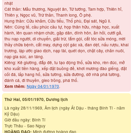
nhật
Cát thần: Mẫu thương, Nguyệt ân, Tứ tướng, Tam hợp, Thiên hỉ,
Thiên y, Ngọc vũ, Trừ thần, Thanh long, Ô phệ.
Hung thần: Cửu khảm, Cửu tiểu, Thổ phù, Đại sát, Ngũ li.
Nên: Cúng tế, cầu phúc cầu tự, họp thân hữu, nhập học, xuất
hành, lên quan nhậm chức, gặp dân, đính hôn, ăn hỏi, cưới gả,
thu nạp người, di chuyển, giải trừ, tắm gội, cắt tóc sửa móng, mời
thầy chữa bệnh, cắt may, dựng cột gác xà, đan dệt, nấu rượu, khai
trương, lập ước giao dịch, nạp tài, quét dọn, chặt cây, chăn nuôi,
nạp gia súc, an táng.
Kiêng: Kê giường, đắp đê, tu tạo động thổ, sửa kho, rèn đúc, mở
kho xuất tiền hàng, xếp đặt buồng đẻ, khơi mương đào giếng, đặt
cối đá, lấp hang hố, sửa tường, sửa đường, dỡ nhà phá tường,
đánh cá, đi thuyền, gieo trồng, phá thổ.
Ngày 04/01/1970
.
Xem thêm:
Thứ Hai, 05/01/1970, Dương lịch
Là ngày 28/11/1969, Âm lịch (ngày Ất Dậu - tháng Bính Tí - năm
Kỷ Dậu)
Giờ đầu ngày: Bính Tí
Trực Thâu - Sao Nguy
Minh đường hoàng đạo
HOÀNG ĐẠO: