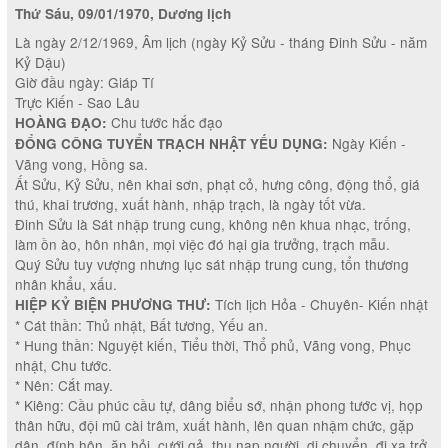
Thứ Sáu, 09/01/1970, Dương lịch
Là ngày 2/12/1969, Âm lịch (ngày Kỷ Sửu - tháng Đinh Sửu - năm
Kỷ Dậu)
Giờ đầu ngày: Giáp Tí
Trực Kiến - Sao Lâu
Chu tước hắc đạo
HOÀNG ĐẠO:
Ngày Kiến -
ĐỔNG CÔNG TUYỂN TRẠCH NHẬT YẾU DỤNG:
Vãng vong, Hồng sa.
Ất Sửu, Kỷ Sửu, nên khai sơn, phạt cỏ, hưng công, động thổ, giá
thú, khai trương, xuất hành, nhập trạch, là ngày tốt vừa.
Đinh Sửu là Sát nhập trung cung, không nên khua nhạc, trống,
làm ồn ào, hôn nhân, mọi việc đó hại gia trưởng, trạch mẫu.
Quý Sửu tuy vượng nhưng lục sát nhập trung cung, tổn thương
nhân khẩu, xấu.
Tích lịch Hỏa - Chuyên- Kiến nhật
HIỆP KỶ BIỆN PHƯƠNG THƯ:
* Cát thần: Thủ nhật, Bất tương, Yếu an.
* Hung thần: Nguyệt kiến, Tiểu thời, Thổ phủ, Vãng vong, Phục
nhật, Chu tước.
* Nên: Cắt may.
* Kiêng: Cầu phúc cầu tự, dâng biểu sớ, nhận phong tước vị, họp
thân hữu, đội mũ cài trâm, xuất hành, lên quan nhậm chức, gặp
dân, đính hôn, ăn hỏi, cưới gả, thu nạp người, di chuyển, đi xa trở