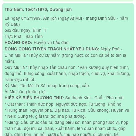
Thứ Năm, 15/01/1970, Dương lịch
Là ngày 8/12/1969, Âm lịch (ngày Ất Mùi - tháng Đinh Sửu - năm
Kỷ Dậu)
Giờ đầu ngày: Bính Tí
Trực Phá - Sao Tỉnh
Huyền vũ hắc đạo
HOÀNG ĐẠO:
Ngày Phá -
ĐỔNG CÔNG TUYỂN TRẠCH NHẬT YẾU DỤNG:
Đinh Mùi là "Thủy cư cự mẫn" (trong nước có con cá bể to tên là
mẫn).
Quý Mùi là "Thủy nhập Tần châu nội", "Văn Xương quý hiển tinh",
động thổ, hưng công, xuất hành, nhập trạch, cưới vợ, khai trương,
trăm việc rất tốt.
Kỷ Mùi, Tân Mùi là Sát nhập trung cung, xấu.
Ất Mùi cũng không lợi.
Sa thạch Kim - Chế - Phá nhật
HIỆP KỶ BIỆN PHƯƠNG THƯ:
* Cát thần: Thiên đức hợp, Nguyệt đức hợp, Tứ tướng, Phổ hộ.
* Hung thần: Nguyệt phá, Đại hao, Tứ kích, Cửu không, Huyền vũ.
* Nên: Cúng tế, giải trừ, dỡ nhà phá tường.
* Kiêng: Cầu phúc cầu tự, dâng biểu sớ, nhận phong tước vị, họp
thân hữu, đội mũ cài trâm, xuất hành, lên quan nhậm chức, gặp
dân, đính hôn, ăn hỏi, cưới gả, thu nạp người, di chuyển, kê