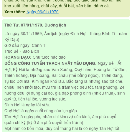
kho xuất tiền hàng, chặt cây, đuổi bắt, săn bắn, đánh cá.
Ngày 06/01/1970
.
Xem thêm:
Thứ Tư, 07/01/1970, Dương lịch
Là ngày 30/11/1969, Âm lịch (ngày Đinh Hợi - tháng Bính Tí - năm
Kỷ Dậu)
Giờ đầu ngày: Canh Tí
Trực Bế - Sao Bích
Chu tước hắc đạo
HOÀNG ĐẠO:
Ngày Bế - Ất
ĐỔNG CÔNG TUYỂN TRẠCH NHẬT YẾU DỤNG:
Hợi, Kỷ Hợi là những sao Văn Xương, Quý hiển, Hoàng la, Tử đàn,
Thiên hoàng, Địa hoàng, Bài châu (thẻ bằng ngọc), Thiên đăng,
Tụ lộc Đới mã, Kim ngân khố lâu, Bảo tàng là những sao tốt che,
chiếu, nên khởi tạo, mưu trù là trăm việc đều tốt, tám phương, 24
hướng đều lợi dụng cái đó, gia đạo phong dinh (nhiều thừa), sinh
quý tử, tiến tài lộc, vượng lục súc.
Đinh Hợi là ngày tốt vừa.
Quý Hợi là ngày cuối cùng của lục giáp.
Tân Hợi là ngày phụ nhân chi kim (vợ của kim), âm phủ quyết
quán chi kỳ (kỳ ở âm phủ quyết trốn tránh).
Một năm có bốn mùa, duy chỉ tháng hai là có ngày Tân Hợi tốt.