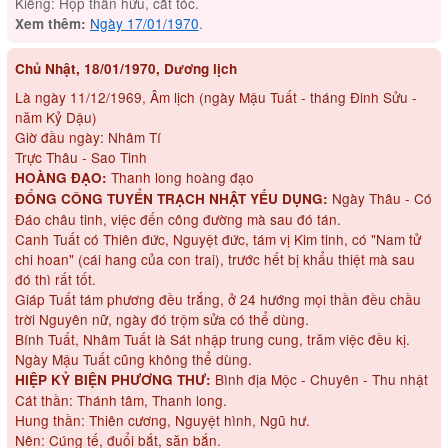
Kiêng: Họp thân hữu, cắt tóc.
Ngày 17/01/1970
.
Xem thêm:
Chủ Nhật, 18/01/1970, Dương lịch
Là ngày 11/12/1969, Âm lịch (ngày Mậu Tuất - tháng Đinh Sửu -
năm Kỷ Dậu)
Giờ đầu ngày: Nhâm Tí
Trực Thâu - Sao Tinh
Thanh long hoàng đạo
HOÀNG ĐẠO:
Ngày Thâu - Có
ĐỔNG CÔNG TUYỂN TRẠCH NHẬT YẾU DỤNG:
Đáo châu tinh, việc đến công đường mà sau đó tán.
Canh Tuất có Thiên đức, Nguyệt đức, tám vị Kim tinh, có "Nam tử
chi hoan" (cái hang của con trai), trước hết bị khẩu thiệt mà sau
đó thì rất tốt.
Giáp Tuất tám phương đều trắng, ở 24 hướng mọi thần đều chầu
trời Nguyên nữ, ngày đó trộm sửa có thể dùng.
Bính Tuất, Nhâm Tuất là Sát nhập trung cung, trăm việc đều kị.
Ngày Mậu Tuất cũng không thể dùng.
Bình địa Mộc - Chuyên - Thu nhật
HIỆP KỶ BIỆN PHƯƠNG THƯ:
Cát thần: Thánh tâm, Thanh long.
Hung thần: Thiên cương, Nguyệt hình, Ngũ hư.
Nên: Cúng tế, đuổi bắt, săn bắn.