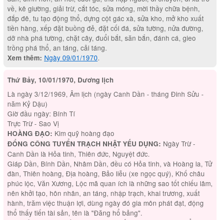
về, kê giường, giải trừ, cắt tóc, sửa móng, mời thầy chữa bệnh,
đắp đê, tu tạo động thổ, dựng cột gác xà, sửa kho, mở kho xuất
tiền hàng, xếp đặt buồng đẻ, đặt cối đá, sửa tường, nửa đường,
dỡ nhà phá tường, chặt cây, đuổi bắt, săn bắn, đánh cá, gieo
trồng phá thổ, an táng, cải táng.
Ngày 09/01/1970
.
Xem thêm:
Thứ Bảy, 10/01/1970, Dương lịch
Là ngày 3/12/1969, Âm lịch (ngày Canh Dần - tháng Đinh Sửu -
năm Kỷ Dậu)
Giờ đầu ngày: Bính Tí
Trực Trừ - Sao Vị
Kim quỹ hoàng đạo
HOÀNG ĐẠO:
Ngày Trừ -
ĐỔNG CÔNG TUYỂN TRẠCH NHẬT YẾU DỤNG:
Canh Dần là Hỏa tinh, Thiên đức, Nguyệt đức.
Giáp Dần, Bính Dần, Nhâm Dần, đều có Hỏa tinh, và Hoàng la, Tử
đàn, Thiên hoàng, Địa hoàng, Bảo liễu (xe ngọc quý), Khố châu
phúc lộc, Văn Xương, Lộc mã quan ích là những sao tốt chiếu lâm,
nên khởi tạo, hôn nhân, an táng, nhập trạch, khai trương, xuất
hành, trăm việc thuận lợi, dùng ngày đó gia môn phát đạt, động
thổ thấy tiến tài sản, tên là "Đăng hổ bảng".