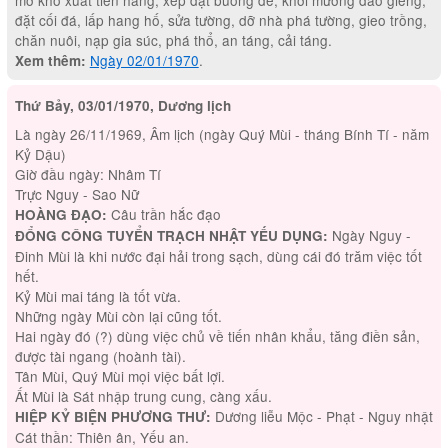
mở kho xuất tiền hàng, xếp đặt buồng đẻ, khơi mương đào giếng,
đặt cối đá, lấp hang hố, sửa tường, dỡ nhà phá tường, gieo trồng,
chăn nuôi, nạp gia súc, phá thổ, an táng, cải táng.
Ngày 02/01/1970
.
Xem thêm:
Thứ Bảy, 03/01/1970, Dương lịch
Là ngày 26/11/1969, Âm lịch (ngày Quý Mùi - tháng Bính Tí - năm
Kỷ Dậu)
Giờ đầu ngày: Nhâm Tí
Trực Nguy - Sao Nữ
Câu trần hắc đạo
HOÀNG ĐẠO:
Ngày Nguy -
ĐỔNG CÔNG TUYỂN TRẠCH NHẬT YẾU DỤNG:
Đinh Mùi là khi nước đại hải trong sạch, dùng cái đó trăm việc tốt
hết.
Kỷ Mùi mai táng là tốt vừa.
Những ngày Mùi còn lại cũng tốt.
Hai ngày đó (?) dùng việc chủ về tiến nhân khẩu, tăng điền sản,
được tài ngang (hoành tài).
Tân Mùi, Quý Mùi mọi việc bất lợi.
Ất Mùi là Sát nhập trung cung, càng xấu.
Dương liễu Mộc - Phạt - Nguy nhật
HIỆP KỶ BIỆN PHƯƠNG THƯ:
Cát thần: Thiên ân, Yếu an.