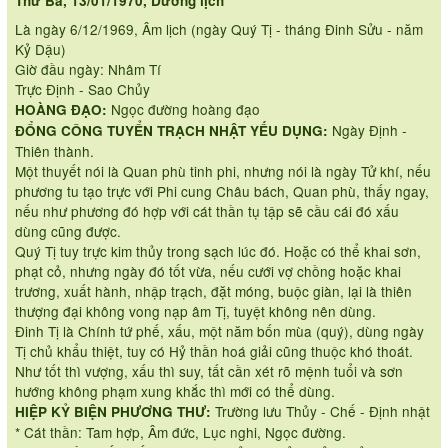
Thứ Ba, 13/01/1970, Dương lịch
Là ngày 6/12/1969, Âm lịch (ngày Quý Tị - tháng Đinh Sửu - năm
Kỷ Dậu)
Giờ đầu ngày: Nhâm Tí
Trực Định - Sao Chủy
Ngọc đường hoàng đạo
HOÀNG ĐẠO:
Ngày Định -
ĐỔNG CÔNG TUYỂN TRẠCH NHẬT YẾU DỤNG:
Thiên thành.
Một thuyết nói là Quan phù tinh phi, nhưng nói là ngày Tử khí, nếu
phương tu tạo trực với Phi cung Châu bách, Quan phù, thấy ngay,
nếu như phương đó hợp với cát thần tụ tập sẽ cầu cái đó xấu
dùng cũng được.
Quý Tị tuy trực kim thủy trong sạch lúc đó. Hoặc có thể khai sơn,
phạt cỏ, nhưng ngày đó tốt vừa, nếu cưới vợ chồng hoặc khai
trương, xuất hành, nhập trạch, đặt móng, buộc giàn, lại là thiên
thượng đại không vong nạp âm Tị, tuyệt không nên dùng.
Đinh Tị là Chính tứ phế, xấu, một năm bốn mùa (quý), dùng ngày
Tị chủ khẩu thiệt, tuy có Hỷ thần hoá giải cũng thuộc khó thoát.
Như tốt thì vượng, xấu thì suy, tất cần xét rõ mệnh tuổi và sơn
hướng không phạm xung khắc thì mới có thể dùng.
Trường lưu Thủy - Chế - Định nhật
HIỆP KỶ BIỆN PHƯƠNG THƯ:
* Cát thần: Tam hợp, Âm đức, Lục nghi, Ngọc đường.