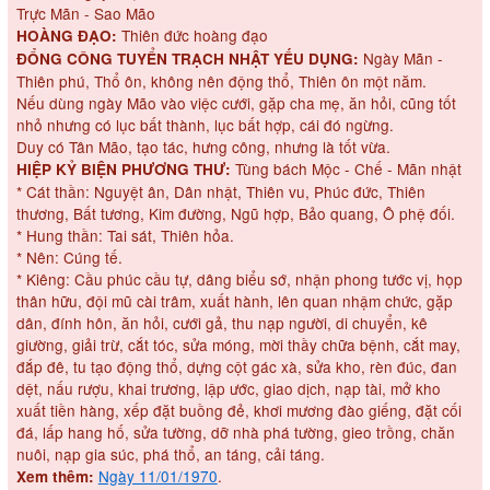
Trực Mãn - Sao Mão
Thiên đức hoàng đạo
HOÀNG ĐẠO:
Ngày Mãn -
ĐỔNG CÔNG TUYỂN TRẠCH NHẬT YẾU DỤNG:
Thiên phú, Thổ ôn, không nên động thổ, Thiên ôn một năm.
Nếu dùng ngày Mão vào việc cưới, gặp cha mẹ, ăn hỏi, cũng tốt
nhỏ nhưng có lục bất thành, lục bất hợp, cái đó ngừng.
Duy có Tân Mão, tạo tác, hưng công, nhưng là tốt vừa.
Tùng bách Mộc - Chế - Mãn nhật
HIỆP KỶ BIỆN PHƯƠNG THƯ:
* Cát thần: Nguyệt ân, Dân nhật, Thiên vu, Phúc đức, Thiên
thương, Bất tương, Kim đường, Ngũ hợp, Bảo quang, Ô phệ đối.
* Hung thần: Tai sát, Thiên hỏa.
* Nên: Cúng tế.
* Kiêng: Cầu phúc cầu tự, dâng biểu sớ, nhận phong tước vị, họp
thân hữu, đội mũ cài trâm, xuất hành, lên quan nhậm chức, gặp
dân, đính hôn, ăn hỏi, cưới gả, thu nạp người, di chuyển, kê
giường, giải trừ, cắt tóc, sửa móng, mời thầy chữa bệnh, cắt may,
đắp đê, tu tạo động thổ, dựng cột gác xà, sửa kho, rèn đúc, đan
dệt, nấu rượu, khai trương, lập ước, giao dịch, nạp tài, mở kho
xuất tiền hàng, xếp đặt buồng đẻ, khơi mương đào giếng, đặt cối
đá, lấp hang hố, sửa tường, dỡ nhà phá tường, gieo trồng, chăn
nuôi, nạp gia súc, phá thổ, an táng, cải táng.
Ngày 11/01/1970
.
Xem thêm: