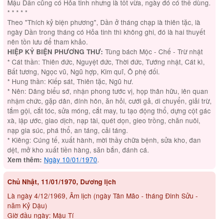
Mậu Dần cũng có Hỏa tinh nhưng là tốt vừa, ngày đó có thể dùng.
* * * * *
Theo "Thích kỷ biện phương", Dần ở tháng chạp là thiên tặc, là
ngày Dần trong tháng có Hỏa tinh thì không ghi, đó là hai thuyết
nên tồn lưu để tham khảo.
Tùng bách Mộc - Chế - Trừ nhật
HIỆP KỶ BIỆN PHƯƠNG THƯ:
* Cát thần: Thiên đức, Nguyệt đức, Thời đức, Tướng nhật, Cát kì,
Bất tương, Ngọc vũ, Ngũ hợp, Kim quĩ, Ô phệ đối.
* Hung thần: Kiếp sát, Thiên tặc, Ngũ hư.
* Nên: Dâng biểu sớ, nhận phong tước vị, họp thân hữu, lên quan
nhậm chức, gặp dân, đính hôn, ăn hỏi, cưới gả, di chuyển, giải trừ,
tắm gội, cắt tóc, sửa móng, cắt may, tu tạo động thổ, dựng cột gác
xà, lập ước, giao dịch, nạp tài, quét dọn, gieo trồng, chăn nuôi,
nạp gia súc, phá thổ, an táng, cải táng.
* Kiêng: Cúng tế, xuất hành, mời thầy chữa bệnh, sửa kho, đan
dệt, mở kho xuất tiền hàng, săn bắn, đánh cá.
Ngày 10/01/1970
.
Xem thêm:
Chủ Nhật, 11/01/1970, Dương lịch
Là ngày 4/12/1969, Âm lịch (ngày Tân Mão - tháng Đinh Sửu -
năm Kỷ Dậu)
Giờ đầu ngày: Mậu Tí