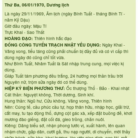
Thứ Ba, 06/01/1970, Dương lịch
Là ngày 29/11/1969, Âm lịch (ngày Bính Tuất - tháng Bính Tí -
năm Kỷ Dậu)
Giờ đầu ngày: Mậu Tí
Trực Khai - Sao Thất
Thiên hình hắc đạo
HOÀNG ĐẠO:
Ngày Khai -
ĐỔNG CÔNG TUYỂN TRẠCH NHẬT YẾU DỤNG:
Vãng vong, tiểu táng cũng phải chuẩn bị đầy đủ và có vì cấp thì
dùng ngày đó cũng chỉ tốt vừa.
Như Bính Tuất, Nhâm Tuất là Sát nhập trung cung, mọi việc kị
dùng.
Giáp Tuất tám phương đều trắng, 24 hướng mọi thần trầu trời
Nguyên nữ, trộm sửa ngày đó có thể dùng.
Ốc thượng Thổ - Bảo - Khai nhật
HIỆP KỶ BIỆN PHƯƠNG THƯ:
Cát thần: Nguyệt không, Thời dương, Sinh khí.
Hung thần: Ngũ hư, Cửu không, Vãng vong, Thiên hình
Nên: Cúng tế, cầu phúc cầu tự, họp thân hữu, nhập học, giải trừ,
cắt may, tu tạo động thổ, dựng cột gác xà, xếp đặt buồng đẻ, khơi
mương đào giếng, đặt cối đá, gieo trồng, chăn nuôi.
Kiêng: Dâng biểu sớ, nhận phong tước vị, xuất hành, lên quan
nhậm chức, gặp dân, cưới gả, thu nạp người, di chuyển, mời thầy
chữa bệnh, sửa kho, khai trương, lập ước giao dịch, nạp tài, mở