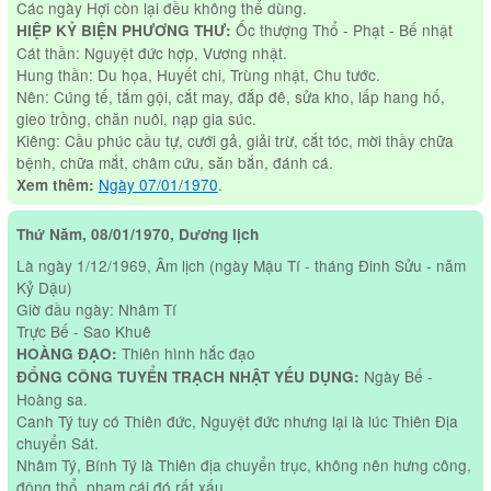
Các ngày Hợi còn lại đều không thể dùng.
Ốc thượng Thổ - Phạt - Bế nhật
HIỆP KỶ BIỆN PHƯƠNG THƯ:
Cát thần: Nguyệt đức hợp, Vương nhật.
Hung thần: Du họa, Huyết chi, Trùng nhật, Chu tước.
Nên: Cúng tế, tắm gội, cắt may, đắp đê, sửa kho, lấp hang hố,
gieo trồng, chăn nuôi, nạp gia súc.
Kiêng: Cầu phúc cầu tự, cưới gả, giải trừ, cắt tóc, mời thầy chữa
bệnh, chữa mắt, châm cứu, săn bắn, đánh cá.
Ngày 07/01/1970
.
Xem thêm:
Thứ Năm, 08/01/1970, Dương lịch
Là ngày 1/12/1969, Âm lịch (ngày Mậu Tí - tháng Đinh Sửu - năm
Kỷ Dậu)
Giờ đầu ngày: Nhâm Tí
Trực Bế - Sao Khuê
Thiên hình hắc đạo
HOÀNG ĐẠO:
Ngày Bế -
ĐỔNG CÔNG TUYỂN TRẠCH NHẬT YẾU DỤNG:
Hoàng sa.
Canh Tý tuy có Thiên đức, Nguyệt đức nhưng lại là lúc Thiên Địa
chuyển Sát.
Nhâm Tý, Bính Tý là Thiên địa chuyển trục, không nên hưng công,
động thổ, phạm cái đó rất xấu.