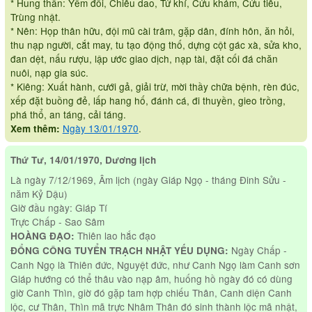
* Hung thần: Yếm đối, Chiêu dao, Tử khí, Cửu khảm, Cửu tiêu,
Trùng nhật.
* Nên: Họp thân hữu, đội mũ cài trâm, gặp dân, đính hôn, ăn hỏi,
thu nạp người, cắt may, tu tạo động thố, dựng cột gác xà, sửa kho,
đan dệt, nấu rượu, lập ước giao dịch, nạp tài, đặt cối đá chăn
nuôi, nạp gia súc.
* Kiêng: Xuất hành, cưới gả, giải trừ, mời thầy chữa bệnh, rèn đúc,
xếp đặt buồng đẻ, lấp hang hố, đánh cá, đi thuyền, gieo trồng,
phá thổ, an táng, cải táng.
Ngày 13/01/1970
.
Xem thêm:
Thứ Tư, 14/01/1970, Dương lịch
Là ngày 7/12/1969, Âm lịch (ngày Giáp Ngọ - tháng Đinh Sửu -
năm Kỷ Dậu)
Giờ đầu ngày: Giáp Tí
Trực Chấp - Sao Sâm
Thiên lao hắc đạo
HOÀNG ĐẠO:
Ngày Chấp -
ĐỔNG CÔNG TUYỂN TRẠCH NHẬT YẾU DỤNG:
Canh Ngọ là Thiên đức, Nguyệt đức, như Canh Ngọ làm Canh sơn
Giáp hướng có thể thâu vào nạp âm, huống hồ ngày đó có dùng
giờ Canh Thìn, giờ đó gặp tam hợp chiếu Thân, Canh diện Canh
lộc, cư Thân, Thìn mã trực Nhâm Thân đó sinh thành lộc mã nhật,