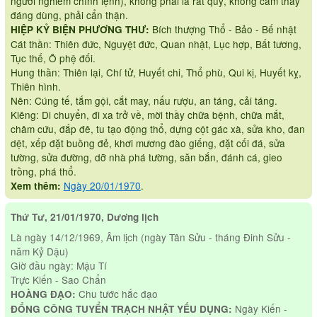
người nghiêm chỉnh lệnh), không phải là rất quý, không cảm thấy
đáng dùng, phải cẩn thận.
Bích thượng Thổ - Bảo - Bế nhật
HIỆP KỶ BIỆN PHƯƠNG THƯ:
Cát thần: Thiên đức, Nguyệt đức, Quan nhật, Lục hợp, Bất tương,
Tục thế, Ô phệ đối.
Hung thần: Thiên lại, Chí tử, Huyết chi, Thổ phù, Qui kị, Huyết kỵ,
Thiên hình.
Nên: Cúng tế, tắm gội, cắt may, nấu rượu, an táng, cải táng.
Kiêng: Di chuyển, đi xa trở về, mời thầy chữa bệnh, chữa mắt,
châm cứu, đắp đê, tu tạo động thổ, dựng cột gác xà, sửa kho, đan
dệt, xếp đặt buồng đẻ, khơi mương đào giếng, đặt cối đá, sửa
tường, sửa đường, dỡ nhà phá tường, săn bắn, đánh cá, gieo
trồng, phá thổ.
Ngày 20/01/1970
.
Xem thêm:
Thứ Tư, 21/01/1970, Dương lịch
Là ngày 14/12/1969, Âm lịch (ngày Tân Sửu - tháng Đinh Sửu -
năm Kỷ Dậu)
Giờ đầu ngày: Mậu Tí
Trực Kiến - Sao Chẩn
Chu tước hắc đạo
HOÀNG ĐẠO:
Ngày Kiến -
ĐỔNG CÔNG TUYỂN TRẠCH NHẬT YẾU DỤNG: