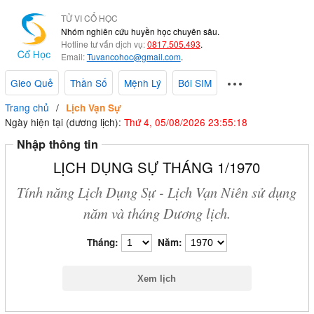
TỬ VI CỔ HỌC
Nhóm nghiên cứu huyền học chuyên sâu.
Hotline tư vấn dịch vụ:
0817.505.493
.
Email:
Tuvancohoc@gmail.com
.
Gieo Quẻ
Thần Số
Mệnh Lý
Bói SIM
Trang chủ
Lịch Vạn Sự
Ngày hiện tại (dương lịch):
Thứ 4, 05/08/2026 23:55:19
Nhập thông tin
LỊCH DỤNG SỰ THÁNG 1/1970
Tính năng Lịch Dụng Sự - Lịch Vạn Niên sử dụng
năm và tháng Dương lịch.
Tháng:
Năm: