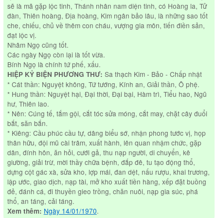
sẽ là mã gặp lộc tinh, Thánh nhân nam diện tinh, có Hoàng la, Tử
đàn, Thiên hoàng, Địa hoàng, Kim ngân bảo lâu, là những sao tốt
che, chiếu, chủ về thêm con cháu, vượng gia môn, tiến điền sản,
đạt lộc vị.
Nhâm Ngọ cũng tốt.
Các ngày Ngọ còn lại là tốt vừa.
Bính Ngọ là chính tứ phế, xấu.
Sa thạch Kim - Bảo - Chấp nhật
HIỆP KỶ BIỆN PHƯƠNG THƯ:
* Cát thần: Nguyệt không, Tứ tướng, Kính an, Giải thần, Ô phệ.
* Hung thần: Nguyệt hại, Đại thời, Đại bại, Hàm trì, Tiểu hao, Ngũ
hư, Thiên lao.
* Nên: Cúng tế, tắm gội, cắt tóc sửa móng, cắt may, chặt cây đuổi
bắt, săn bắn.
* Kiêng: Cầu phúc cầu tự, dâng biểu sớ, nhận phong tước vị, họp
thân hữu, đội mũ cài trâm, xuất hành, lên quan nhậm chức, gặp
dân, đính hôn, ăn hỏi, cưới gả, thu nạp người, di chuyển, kê
giường, giải trừ, mời thầy chữa bệnh, đắp đê, tu tạo động thổ,
dựng cột gác xà, sửa kho, lợp mái, đan dệt, nấu rượu, khai trương,
lập ước, giao dịch, nạp tài, mở kho xuất tiền hàng, xếp đặt buồng
đẻ, đánh cá, đi thuyền gieo trồng, chăn nuôi, nạp gia súc, phá
thổ, an táng, cải táng.
Ngày 14/01/1970
.
Xem thêm: