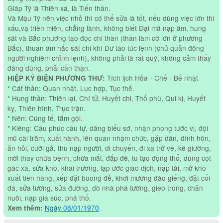
Giáp Tý là Thiên xá, là Tiến thần.
Và Mậu Tý nên việc nhỏ thì có thể sửa là tốt, nếu dùng việc lớn thì
xấu,vạ triền miên, chẳng lành, không biết Đại mã nạp âm, hung
sát và Bắc phương tạo độc chi thần (thần làm cờ lớn ở phương
Bắc), thuần âm hắc sát chi khí Dư tào túc lệnh (chủ quản đông
người nghiêm chỉnh lệnh), không phải là rất quý, không cảm thấy
đáng dùng, phải cẩn thận.
Tích lịch Hỏa - Chế - Bế nhật
HIỆP KỶ BIỆN PHƯƠNG THƯ:
* Cát thần: Quan nhật, Lục hợp, Tục thế.
* Hung thần: Thiên lại, Chí tử, Huyết chi, Thổ phù, Qui kị, Huyết
kỵ, Thiên hình, Trục trận.
* Nên: Cúng tế, tắm gội.
* Kiêng: Cầu phúc cầu tự, dâng biểu sớ, nhận phong tước vị, đội
mũ cài trâm, xuất hành, lên quan nhậm chức, gặp dân, đính hôn,
ăn hỏi, cưới gả, thu nạp người, di chuyển, đi xa trở về, kê giường,
mời thầy chữa bệnh, chừa mắt, đắp đê, tu tạo động thổ, dúng cột
gác xà, sửa kho, khai trương, lập ước giao dịch, nạp tài, mở kho
xuất tiền hàng, xếp đặt buồng đẻ, khơi mương đào giếng, đặt cối
đá, sửa tường, sửa đường, dò nhà phá tường, gieo trồng, chăn
nuôi, nạp gia súc, phá thổ.
Ngày 08/01/1970
.
Xem thêm: