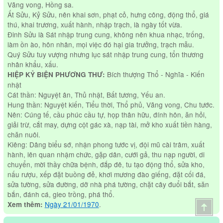
Vãng vong, Hồng sa.
Ất Sửu, Kỷ Sửu, nên khai sơn, phạt cỏ, hưng công, động thổ, giá
thú, khai trương, xuất hành, nhập trạch, là ngày tốt vừa.
Đinh Sửu là Sát nhập trung cung, không nên khua nhạc, trống,
làm ồn ào, hôn nhân, mọi việc đó hại gia trưởng, trạch mẫu.
Quý Sửu tuy vượng nhưng lục sát nhập trung cung, tổn thương
nhân khẩu, xấu.
Bích thượng Thổ - Nghĩa - Kiến
HIỆP KỶ BIỆN PHƯƠNG THƯ:
nhật
Cát thần: Nguyệt ân, Thủ nhật, Bất tương, Yếu an.
Hung thần: Nguyệt kiến, Tiểu thời, Thổ phủ, Vãng vong, Chu tước.
Nên: Cúng tế, cầu phúc cầu tự, họp thân hữu, đính hôn, ăn hỏi,
giải trừ, cắt may, dựng cột gác xà, nạp tài, mở kho xuất tiền hàng,
chăn nuôi.
Kiêng: Dâng biểu sớ, nhận phong tước vị, đội mũ cài trâm, xuất
hành, lên quan nhậm chức, gặp dân, cưới gả, thu nạp người, di
chuyển, mời thầy chữa bệnh, đắp đê, tu tạo động thổ, sửa kho,
nấu rượu, xếp đặt buồng đẻ, khơi mương đào giếng, đặt cối đá,
sửa tường, sửa đường, dỡ nhà phá tường, chặt cây đuổi bắt, săn
bắn, đánh cá, gieo trồng, phá thổ.
Ngày 21/01/1970
.
Xem thêm: