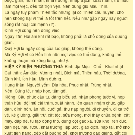
làm mọi việc, đều tốt trọn vẹn. Nên dùng giờ Mậu Thìn.
Là ngày tuy phạm Thiên tặc nhưng lại có Thiên cẩu huyên, cho
nên không hại vì thế là tốt trên hết. Nếu như gặp ngày này người
sống rất hoại cái mệnh (?).
Đinh Hợi cũng nên dùng việc.
Ngày Tân Hợi âm khí rất bạo, không phải là chỗ dùng của dương
gian.
Quý Hợi là ngày cùng của lục giáp, không thể dùng.
Mà Kỷ Hợi vì có Hỏa tinh nên mọi việc có thể dùng, không thể
không thuận mà xứng lòng, như ý.
Bình địa Mộc - Chế - Khai nhật
HIỆP KỶ BIỆN PHƯƠNG THƯ:
Cát thần: Âm đức, Vương nhật, Dịch mã, Thiên hậu, Thời dương,
Sinh khí, Ích hậu, Minh đường.
Hung thần: Nguyệt yếm, Địa hỏa, Phục nhật, Trùng nhật.
Nên: Cúng tế, nhập học, tắm gội.
Kiêng: Cầu phúc cầu tự, dâng biểu sớ, nhận phong tước vị, họp
thân hữu, đội mũ cài trâm, xuất hành, lên quan nhậm chức, gặp
dân, đính hôn, ăn hỏi, cưới gả, thu nạp người, di chuyển, đi xa trở
về, kê giường, giải trừ, cắt tóc, sửa móng, mời thầy chữa bệnh, cắt
may, đắp đê, tu tạo động thổ, dựng cột gác xà, sửa kho, rèn đúc,
đan dệt, nấu rượu, khai trương, lập ước, giao dịch, nạp tài, mở kho
xuất tiền hàng, xếp đặt buồng đẻ, khơi mương đào giếng, đặt cối