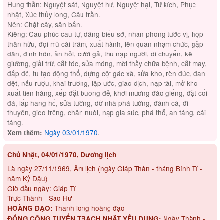
Hung thần: Nguyệt sát, Nguyệt hư, Nguyệt hại, Tứ kích, Phục
nhật, Xúc thủy long, Câu trần.
Nên: Chặt cây, săn bắn.
Kiêng: Cầu phúc cầu tự, dâng biểu sớ, nhận phong tước vị, họp
thân hữu, đội mũ cài trâm, xuất hành, lên quan nhậm chức, gặp
dân, đính hôn, ăn hỏi, cưới gả, thu nạp người, di chuyển, kê
giường, giải trừ, cắt tóc, sửa móng, mời thầy chữa bệnh, cắt may,
đắp đê, tu tạo động thổ, dựng cột gác xà, sửa kho, rèn đúc, đan
dệt, nấu rượu, khai trương, lập ước, giao dịch, nạp tài, mở kho
xuất tiền hàng, xếp đặt buồng đẻ, khơi mương đào giếng, đặt cối
đá, lấp hang hố, sửa tường, dỡ nhà phá tường, đánh cá, đi
thuyền, gieo trồng, chăn nuôi, nạp gia súc, phá thổ, an táng, cải
táng.
Ngày 03/01/1970
.
Xem thêm:
Chủ Nhật, 04/01/1970, Dương lịch
Là ngày 27/11/1969, Âm lịch (ngày Giáp Thân - tháng Bính Tí -
năm Kỷ Dậu)
Giờ đầu ngày: Giáp Tí
Trực Thành - Sao Hư
Thanh long hoàng đạo
HOÀNG ĐẠO:
Ngày Thành -
ĐỔNG CÔNG TUYỂN TRẠCH NHẬT YẾU DỤNG: