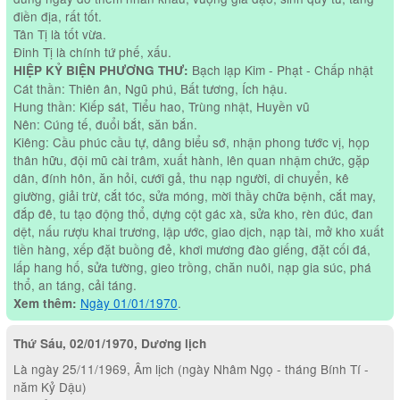
điền địa, rất tốt.
Tân Tị là tốt vừa.
Đinh Tị là chính tứ phế, xấu.
Bạch lạp Kim - Phạt - Chấp nhật
HIỆP KỶ BIỆN PHƯƠNG THƯ:
Cát thần: Thiên ân, Ngũ phú, Bất tương, Ích hậu.
Hung thần: Kiếp sát, Tiểu hao, Trùng nhật, Huyền vũ
Nên: Cúng tế, đuổi bắt, săn bắn.
Kiêng: Cầu phúc cầu tự, dâng biểu sớ, nhận phong tước vị, họp
thân hữu, đội mũ cài trâm, xuất hành, lên quan nhậm chức, gặp
dân, đính hôn, ăn hỏi, cưới gả, thu nạp người, di chuyển, kê
giường, giải trừ, cắt tóc, sửa móng, mời thầy chữa bệnh, cắt may,
đắp đê, tu tạo động thổ, dựng cột gác xà, sửa kho, rèn đúc, đan
dệt, nấu rượu khai trương, lập ước, giao dịch, nạp tài, mở kho xuất
tiền hàng, xếp đặt buồng đẻ, khơi mương đào giếng, đặt cối đá,
lấp hang hố, sửa tường, gieo trồng, chăn nuôi, nạp gia súc, phá
thổ, an táng, cải táng.
Ngày 01/01/1970
.
Xem thêm:
Thứ Sáu, 02/01/1970, Dương lịch
Là ngày 25/11/1969, Âm lịch (ngày Nhâm Ngọ - tháng Bính Tí -
năm Kỷ Dậu)