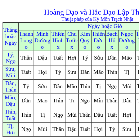
Hoàng Đạo và Hắc Đạo Lập T
Thuật pháp của Kỳ Môn Trạch Nhật
Ngày hoặc Giờ
Tháng
Thanh
Minh
Thiên
Chu
Kim
Thiên
Bạch
Ngọc
T
hoặc
Long
Đường
Hình
Tước
Quỹ
Đức
Hổ
Đường
Ngày
o
o
x
x
o
o
x
o
Tý,
Thân
Dậu
Tuất
Hợi
Tý
Sửu
Dần
Mão
Ngọ
Sửu,
Tuất
Hợi
Tý
Sửu
Dần
Mão
Thìn
Tị
Mùi
Dần,
Tý
Sửu
Dần
Mão
Thìn
Tị
Ngọ
Mùi
Thân
Mão,
Dần
Mão
Thìn
Tị
Ngọ
Mùi
Thân
Dậu
Dậu
Thìn,
Thìn
Tị
Ngọ
Mùi
Thân
Dậu
Tuất
Hợi
Tuất
Tị,
Ngọ
Mùi
Thân
Dậu
Tuất
Hợi
Tý
Sửu
Hợi