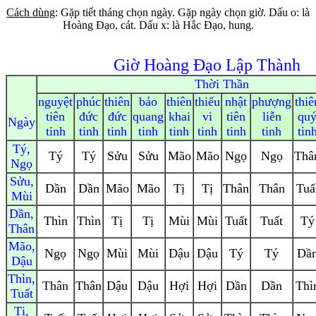
Cách dùng
: Gặp tiết tháng chọn ngày. Gặp ngày chọn giờ. Dấu o: là
Hoàng Đạo, cát. Dấu x: là Hắc Đạo, hung.
Giờ Hoàng Đạo Lập Thành
Thời Thần
nguyệt
phúc
thiên
bảo
thiên
thiếu
nhật
phượng
thiê
tiên
đức
đức
quang
khai
vi
tiên
liễn
qu
Ngày
tinh
tinh
tinh
tinh
tinh
tinh
tinh
tinh
tin
Tý,
Tý
Tý
Sửu
Sửu
Mão
Mão
Ngọ
Ngọ
Thâ
Ngọ
Sửu,
Dần
Dần
Mão
Mão
Tị
Tị
Thân
Thân
Tuấ
Mùi
Dần,
Thìn
Thìn
Tị
Tị
Mùi
Mùi
Tuất
Tuất
Tý
Thân
Mão,
Ngọ
Ngọ
Mùi
Mùi
Dậu
Dậu
Tý
Tý
Dầ
Dậu
Thìn,
Thân
Thân
Dậu
Dậu
Hợi
Hợi
Dần
Dần
Thì
Tuất
Tị,