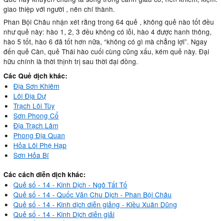
giao thiệp với người , nên chí thành.
Phan Bội Châu nhận xét rằng trong 64 quẻ , không quẻ nào tốt đều
như quẻ này: hào 1, 2, 3 đều không có lỗi, hào 4 được hanh thông,
hào 5 tốt, hào 6 đã tốt hơn nữa, “không có gì mà chẳng lợi”. Ngay
đến quẻ Càn, quẻ Thái hào cuối cùng cũng xấu, kém quẻ này. Đại
hữu chính là thời thịnh trị sau thời đại đồng.
Các Quẻ dịch khác:
Địa Sơn Khiêm
Lôi Địa Dự
Trạch Lôi Tùy
Sơn Phong Cổ
Địa Trạch Lâm
Phong Địa Quan
Hỏa Lôi Phệ Hạp
Sơn Hỏa Bí
Các cách diễn dịch khác:
Quẻ số - 14 - Kinh Dịch - Ngô Tất Tố
Quẻ số - 14 - Quốc Văn Chu Dịch - Phan Bội Châu
Quẻ số - 14 - Kinh dịch diễn giảng - Kiều Xuân Dũng
Quẻ số - 14 - Kinh Dịch diễn giải