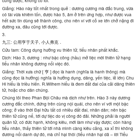
cũng được, không có lỗi.
Giảng: Hào này tốt nhất trong quẻ : dương cương mà đắc trung, vừa
có tài vừa khiêm tốn, được hào 5, âm ở trên ứng hợp, như được vua
hết sức tin dùng sẽ thành công, cho nên ví với cỗ xe lớn chở nặng đi
đường xa, đâu cũng tới được.
3.
九三: 公用亨于天子, 小人弗克．
Cửu tam: Công dụng hưởng vu thiên tử, tiểu nhân phất khắc.
Dịch: Hào 3, dương : như bậc công (hầu) mở tiệc mời thiên tử hạng
tiểu nhân không đương nổi việc đó.
Giảng: Thời xưa chữ [ 亨 ] đọc là hanh (nghĩa là hanh thông) mà
cũng đọc là hưởng) nghĩa là hưởng dụng, dâng, yến tiệc, lễ lớn) Chu
Hi hiểu là triều hiến. R.Wilhem hiểu là đem đất đai của cải dâng thiên
tử, hoặc cho dân chúng.
Chúng tôi theo Phan Bội Châu mà dịch như trên. Hào 3 này dương
cương đắc chính, đứng trên cùng nội quái, cho nên ví với một bậc
công; ở vào thời Đại hữu tất có nhiều đất đai, nhân dân; nên bậc
thiên tử cũng nể, tới dự tiệc do vị công đó đãi. Những phải là người
quân tử, có đức hạnh, không kiêu, mới làm như vậy được; còn hàng
tiểu nhân, thấy thiên tử tới nhà mình càng kiêu căng, xa xỉ thì không
đương nổi danh dự đó, mà chỉ hại thôi (tiểu nhân hại dã – lời Tiểu