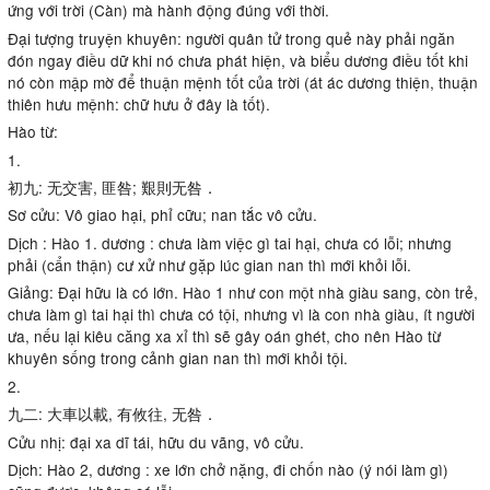
ứng với trời (Càn) mà hành động đúng với thời.
Đại tượng truyện khuyên: người quân tử trong quẻ này phải ngăn
đón ngay điều dữ khi nó chưa phát hiện, và biểu dương điều tốt khi
nó còn mập mờ để thuận mệnh tốt của trời (át ác dương thiện, thuận
thiên hưu mệnh: chữ hưu ở đây là tốt).
Hào từ:
1.
初九: 无交害, 匪咎; 艱則无咎．
Sơ cửu: Vô giao hại, phỉ cữu; nan tắc vô cửu.
Dịch : Hào 1. dương : chưa làm việc gì tai hại, chưa có lỗi; nhưng
phải (cẩn thận) cư xử như gặp lúc gian nan thì mới khỏi lỗi.
Giảng: Đại hữu là có lớn. Hào 1 như con một nhà giàu sang, còn trẻ,
chưa làm gì tai hại thì chưa có tội, nhưng vì là con nhà giàu, ít người
ưa, nếu lại kiêu căng xa xỉ thì sẽ gây oán ghét, cho nên Hào từ
khuyên sống trong cảnh gian nan thì mới khỏi tội.
2.
九二: 大車以載, 有攸往, 无咎．
Cửu nhị: đại xa dĩ tái, hữu du vãng, vô cửu.
Dịch: Hào 2, dương : xe lớn chở nặng, đi chốn nào (ý nói làm gì)