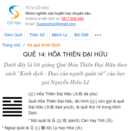
TỬ VI CỔ HỌC
Nhóm nghiên cứu huyền học chuyên sâu.
Hotline tư vấn dịch vụ:
0817.505.493
.
Email:
Tuvancohoc@gmail.com
.
Gieo Quẻ
Thần Số
Mệnh Lý
Bói SIM
Trang chủ
64 quẻ Kinh Dịch
QUẺ 14: HỎA THIÊN ĐẠI HỮU
Dưới đây là lời giảng Quẻ Hỏa Thiên Đại Hữu theo
sách "Kinh dịch - Đạo của người quân tử" của học
giả Nguyễn Hiến Lê
||||:| Hỏa Thiên Đại Hữu (大有 dà yǒu)
Quẻ Hỏa Thiên Đại Hữu, đồ hình ||||:| còn gọi là quẻ
Đại Hữu (大有 da4 you3), là quẻ thứ 14 trong Kinh
Dịch.
* Nội quái là ☰ (||| 乾 qian2) Càn hay Trời (天).
* Ngoại quái là ☲ (|:| 離 li2) Ly hay Hỏa (火).