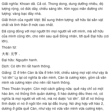
Giải nghĩa: Khoan dã. Cả có. Thong dong, dung dưỡng nhiều, độ
lượng rộng, có đức dầy, chiếu sáng lớn. Kim ngọc mãn đường chi
tượng: vàng bạc đầy nhà.
Giải thích của người Việt: Bổ sung thêm tượng: sở hữu tài sản vật
chất và tinh thần ở mức cao nhất.
Đã cộng đồng với mọi người thì mọi người về với mình, mà sở hữu
của mình cũng lớn, cho nên sau quẻ Đồng nhân, tới quẻ Đại hữu (có
lớn).
Thoán từ:
大有: 元亨．
Đại hữu: Nguyên hanh.
Dịch: Có lớn thì rất hanh thông.
Giảng: ☲ ở trên Càn là lửa ở trên trời, chiếu sáng mọi vật như vậy là
“có lớn” Ly lại có nghĩa là văn minh, Càn là cương kiện, gồm cả văn
minh và cương kiện cho nên rất hanh thông.
Theo Thoán truyện: Còn một cách giảng nữa: quẻ này chỉ có một
hào âm, nó thống lĩnh quần dương, 5 hào dương đều theo nó, có
nghĩa là mọi người về với nó, mà nó được “có lớn”. Sở dĩ nó thống
lĩnh được vì nó ở ngôi tôn mà lại đắc trung. Nó ứng hợp với hào 2,
dương ở giữa quẻ Càn, như vậy nó vừa văn minh vừa cương kiện,