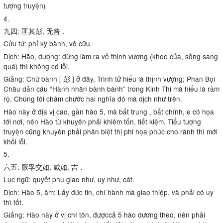
tượng truyện)
4.
九四: 匪其彭, 无咎．
Cửu tứ: phỉ kỳ bành, vô cữu.
Dịch: Hão, dương: đừng làm ra vẻ thịnh vượng (khoe của, sống sang
quá) thì không có lỗi.
Giảng: Chữ bành [ 彭 ] ở đây, Trình tử hiểu là thịnh vượng; Phan Bội
Châu dẫn câu “Hành nhân bành bành” trong Kinh Thi mà hiểu là rầm
rộ. Chúng tôi châm chước hai nghĩa đó mà dịch như trên.
Hào này ở địa vị cao, gần hào 5, mà bất trung , bất chính, e có họa
tới nơi, nên Hào từ khuyên phải khiêm tốn, tiết kiệm. Tiểu tượng
truyện cũng khuyên phải phân biệt thị phi họa phúc cho rành thì mới
khỏi lỗi.
5.
六五: 厥孚交如, 威如, 吉．
Lục ngũ: quyết phu giao như, uy như, cát.
Dịch: Hào 5, âm: Lấy đức tin, chí hành mà giao thiệp, và phải có uy
thì tốt.
Giảng: Hào này ở vị chí tôn, đượccả 5 hào dương theo, nên phải