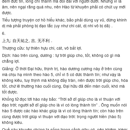
đem đức tin, lòng chí thành mà đối đãi với người dưới. Nhưng vì là
âm, nên ngại rằng quá nhu, nên Hào từ khuyên phải có chút uy mới
được.
Tiểu tượng truyện cơ hồ hiểu khác, bảo phải dùng uy vũ, đừng khinh
dị mà phải phòng bị đạo tắc (uy như chi cát, dị nhi vô bị dã) .
6.
上九: 自天祐之, 吉, 无不利．
Thượng cửu: tự thiên hựu chi, cát, vô bất lợi.
Dịch: hào trên cùng, dương : tự trời giúp cho, tốt, không có gì mà
chẳng lợi.
Giảng: Ở thời Đại hữu, thịnh trị, hào dương cương này ở trên cùng
mà chịu hạ mình theo hào 5, chỉ vì 5 có đức thành tín; như vậy là
không kiêu, tuy thịnh mà không đầy tràn, nên được trời giúp cho, hóa
tốt, chứ lẽ thường hào cuối cùng, Đại hữu đã đến màn cuối, khó mà
tốt được.
Khổng tử đọc tới hào này bảo: “Trời sở dĩ giúp cho là vì thuận với
đạo trời; người sở dĩ giúp cho là vì có lòng thành tín” . Ông muốn nói
hào 5 được các hào khác giúp là vì có lòng thành tín; còn hào trên
cùng được trời giúp vì thuận với đạo trời: trọng người hiền (hào 5)
không kiêu.
Quẻ này khuyên chúng ta sống trong cảnh giàu có, nên khiêm, kiệm: