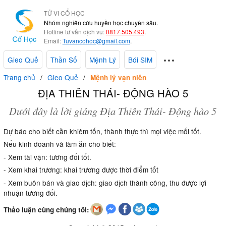
TỬ VI CỔ HỌC
Nhóm nghiên cứu huyền học chuyên sâu.
Hotline tư vấn dịch vụ:
0817.505.493
.
Email:
Tuvancohoc@gmail.com
.
Gieo Quẻ
Thần Số
Mệnh Lý
Bói SIM
Trang chủ
Gieo Quẻ
Mệnh lý vạn niên
ĐỊA THIÊN THÁI- ĐỘNG HÀO 5
Dưới đây là lời giảng Địa Thiên Thái- Động hào 5
Dự báo cho biết cần khiêm tốn, thành thực thì mọi việc mối tốt.
Nếu kinh doanh và làm ăn cho biết:
- Xem tài vận: tương đối tốt.
- Xem khai trương: khai trương được thời điểm tốt
- Xem buôn bán và giao dịch: giao dịch thành công, thu được lợi
nhuận tương đối.
Thảo luận cùng chúng tôi: