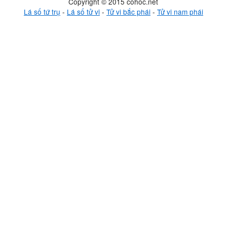
Copyright © 2015 cohoc.net
Lá số tứ trụ
-
Lá số tử vi
-
Tử vi bắc phái
-
Tử vi nam phái