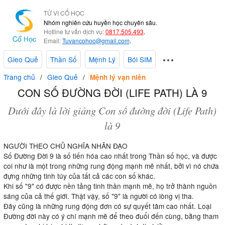
TỬ VI CỔ HỌC
Nhóm nghiên cứu huyền học chuyên sâu.
Hotline tư vấn dịch vụ:
0817.505.493
.
Email:
Tuvancohoc@gmail.com
.
Gieo Quẻ
Thần Số
Mệnh Lý
Bói SIM
Trang chủ
Gieo Quẻ
Mệnh lý vạn niên
CON SỐ ĐƯỜNG ĐỜI (LIFE PATH) LÀ 9
Dưới đây là lời giảng Con số đường đời (Life Path)
là 9
NGƯỜI THEO CHỦ NGHĨA NHÂN ĐẠO
Số Đường Đời 9 là số tiến hóa cao nhất trong Thần số học, và được
coi như là một trong những rung động mạnh mẽ nhất, bởi vì nó chứa
đựng những tinh túy của tất cả các con số khác.
Khi số "9" có được nền tảng tinh thần mạnh mẽ, họ trở thành nguồn
sáng của cả thế giới. Thật vậy, số "9" là người có lòng vị tha.
Đây cũng là những rung động đơn có sự quyết tâm cao nhất. Loại
Đường đời này có ý chí mạnh mẽ để theo đuổi đến cùng, bằng tham