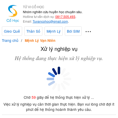
TỬ VI CỔ HỌC
Nhóm nghiên cứu huyền học chuyên sâu.
Hotline tư vấn dịch vụ:
0817.505.493
.
Email:
Tuvancohoc@gmail.com
.
Gieo Quẻ
Thần Số
Mệnh Lý
Bói SIM
Trang chủ
Mệnh Lý Vạn Niên
Xử lý nghiệp vụ
Hệ thống đang thực hiện xử lý nghiệp vụ.
Chờ
59
giây để hệ thống thực hiện xử lý ...
Việc xử lý nghiệp vụ cần thời gian thực hiện. Bạn vui lòng chờ đợi ít
phút để hệ thống hoành thành yêu cầu.