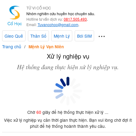
TỬ VI CỔ HỌC
Nhóm nghiên cứu huyền học chuyên sâu.
Hotline tư vấn dịch vụ:
0817.505.493
.
Email:
Tuvancohoc@gmail.com
.
Gieo Quẻ
Thần Số
Mệnh Lý
Bói SIM
Trang chủ
Mệnh Lý Vạn Niên
Xử lý nghiệp vụ
Hệ thống đang thực hiện xử lý nghiệp vụ.
Chờ
60
giây để hệ thống thực hiện xử lý ...
Việc xử lý nghiệp vụ cần thời gian thực hiện. Bạn vui lòng chờ đợi ít
phút để hệ thống hoành thành yêu cầu.