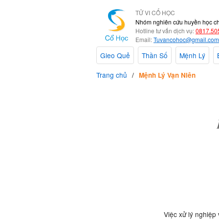
TỬ VI CỔ HỌC
Nhóm nghiên cứu huyền học c
Hotline tư vấn dịch vụ:
0817.50
Email:
Tuvancohoc@gmail.com
Gieo Quẻ
Thần Số
Mệnh Lý
Trang chủ
Mệnh Lý Vạn Niên
Việc xử lý nghiệp