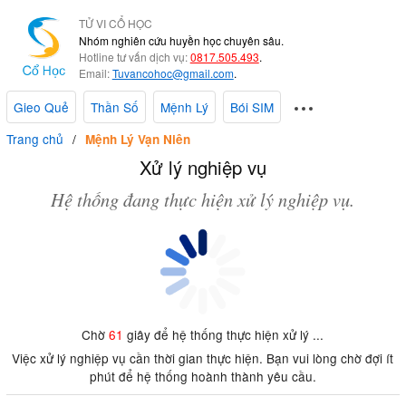
TỬ VI CỔ HỌC
Nhóm nghiên cứu huyền học chuyên sâu.
Hotline tư vấn dịch vụ:
0817.505.493
.
Email:
Tuvancohoc@gmail.com
.
Gieo Quẻ
Thần Số
Mệnh Lý
Bói SIM
Trang chủ
Mệnh Lý Vạn Niên
Xử lý nghiệp vụ
Hệ thống đang thực hiện xử lý nghiệp vụ.
Chờ
61
giây để hệ thống thực hiện xử lý ...
Việc xử lý nghiệp vụ cần thời gian thực hiện. Bạn vui lòng chờ đợi ít
phút để hệ thống hoành thành yêu cầu.