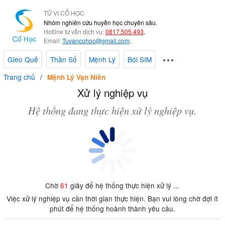
TỬ VI CỔ HỌC
Nhóm nghiên cứu huyền học chuyên sâu.
Hotline tư vấn dịch vụ:
0817.505.493
.
Email:
Tuvancohoc@gmail.com
.
Gieo Quẻ
Thần Số
Mệnh Lý
Bói SIM
Trang chủ
Mệnh Lý Vạn Niên
Xử lý nghiệp vụ
Hệ thống đang thực hiện xử lý nghiệp vụ.
Chờ
61
giây để hệ thống thực hiện xử lý ...
Việc xử lý nghiệp vụ cần thời gian thực hiện. Bạn vui lòng chờ đợi ít
phút để hệ thống hoành thành yêu cầu.