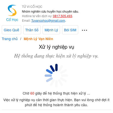
TỬ VI CỔ HỌC
Nhóm nghiên cứu huyền học chuyên sâu.
Hotline tư vấn dịch vụ:
0817.505.493
.
Email:
Tuvancohoc@gmail.com
.
Gieo Quẻ
Thần Số
Mệnh Lý
Bói SIM
Trang chủ
Mệnh Lý Vạn Niên
Xử lý nghiệp vụ
Hệ thống đang thực hiện xử lý nghiệp vụ.
Chờ
60
giây để hệ thống thực hiện xử lý ...
Việc xử lý nghiệp vụ cần thời gian thực hiện. Bạn vui lòng chờ đợi ít
phút để hệ thống hoành thành yêu cầu.