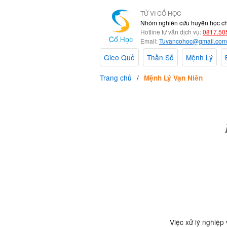
TỬ VI CỔ HỌC
Nhóm nghiên cứu huyền học c
Hotline tư vấn dịch vụ:
0817.50
Email:
Tuvancohoc@gmail.com
Gieo Quẻ
Thần Số
Mệnh Lý
Trang chủ
Mệnh Lý Vạn Niên
Việc xử lý nghiệp