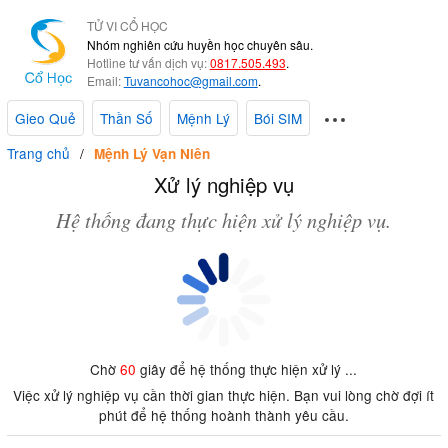
TỬ VI CỔ HỌC
Nhóm nghiên cứu huyền học chuyên sâu.
Hotline tư vấn dịch vụ:
0817.505.493
.
Email:
Tuvancohoc@gmail.com
.
Gieo Quẻ
Thần Số
Mệnh Lý
Bói SIM
Trang chủ
Mệnh Lý Vạn Niên
Xử lý nghiệp vụ
Hệ thống đang thực hiện xử lý nghiệp vụ.
Chờ
60
giây để hệ thống thực hiện xử lý ...
Việc xử lý nghiệp vụ cần thời gian thực hiện. Bạn vui lòng chờ đợi ít
phút để hệ thống hoành thành yêu cầu.