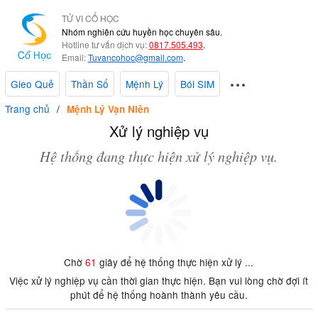
TỬ VI CỔ HỌC
Nhóm nghiên cứu huyền học chuyên sâu.
Hotline tư vấn dịch vụ:
0817.505.493
.
Email:
Tuvancohoc@gmail.com
.
Gieo Quẻ
Thần Số
Mệnh Lý
Bói SIM
Trang chủ
Mệnh Lý Vạn Niên
Xử lý nghiệp vụ
Hệ thống đang thực hiện xử lý nghiệp vụ.
Chờ
61
giây để hệ thống thực hiện xử lý ...
Việc xử lý nghiệp vụ cần thời gian thực hiện. Bạn vui lòng chờ đợi ít
phút để hệ thống hoành thành yêu cầu.