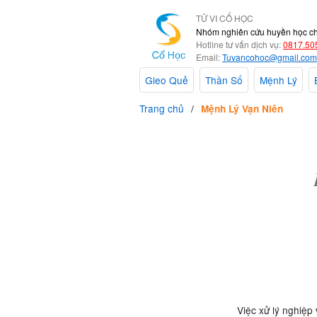
TỬ VI CỔ HỌC
Nhóm nghiên cứu huyền học c
Hotline tư vấn dịch vụ:
0817.50
Email:
Tuvancohoc@gmail.com
Gieo Quẻ
Thần Số
Mệnh Lý
Trang chủ
Mệnh Lý Vạn Niên
Việc xử lý nghiệp