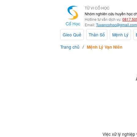
TỬ VI CỔ HỌC
Nhóm nghiên cứu huyền học c
Hotline tư vấn dịch vụ:
0817.50
Email:
Tuvancohoc@gmail.com
Gieo Quẻ
Thần Số
Mệnh Lý
Trang chủ
Mệnh Lý Vạn Niên
Việc xử lý nghiệp