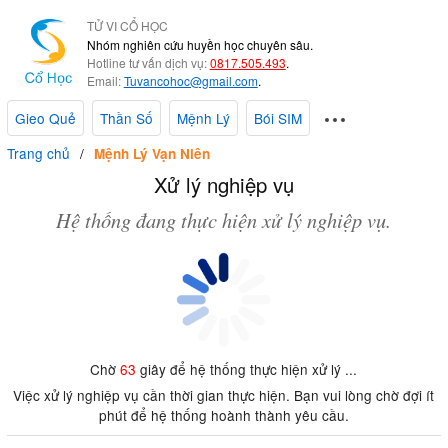
TỬ VI CỔ HỌC
Nhóm nghiên cứu huyền học chuyên sâu.
Hotline tư vấn dịch vụ:
0817.505.493
.
Email:
Tuvancohoc@gmail.com
.
Gieo Quẻ
Thần Số
Mệnh Lý
Bói SIM
Trang chủ
Mệnh Lý Vạn Niên
Xử lý nghiệp vụ
Hệ thống đang thực hiện xử lý nghiệp vụ.
Chờ
63
giây để hệ thống thực hiện xử lý ...
Việc xử lý nghiệp vụ cần thời gian thực hiện. Bạn vui lòng chờ đợi ít
phút để hệ thống hoành thành yêu cầu.