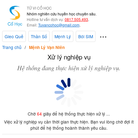
TỬ VI CỔ HỌC
Nhóm nghiên cứu huyền học chuyên sâu.
Hotline tư vấn dịch vụ:
0817.505.493
.
Email:
Tuvancohoc@gmail.com
.
Gieo Quẻ
Thần Số
Mệnh Lý
Bói SIM
Trang chủ
Mệnh Lý Vạn Niên
Xử lý nghiệp vụ
Hệ thống đang thực hiện xử lý nghiệp vụ.
Chờ
64
giây để hệ thống thực hiện xử lý ...
Việc xử lý nghiệp vụ cần thời gian thực hiện. Bạn vui lòng chờ đợi ít
phút để hệ thống hoành thành yêu cầu.