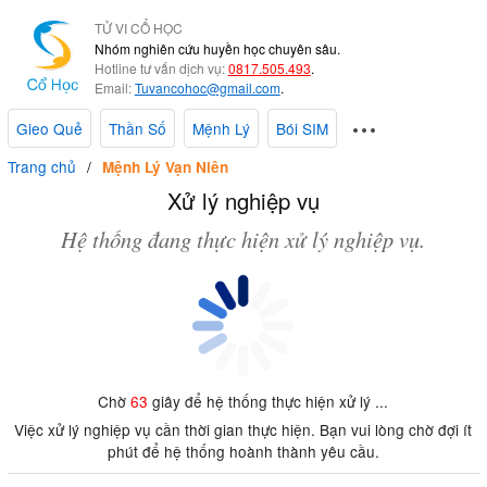
TỬ VI CỔ HỌC
Nhóm nghiên cứu huyền học chuyên sâu.
Hotline tư vấn dịch vụ:
0817.505.493
.
Email:
Tuvancohoc@gmail.com
.
Gieo Quẻ
Thần Số
Mệnh Lý
Bói SIM
Trang chủ
Mệnh Lý Vạn Niên
Xử lý nghiệp vụ
Hệ thống đang thực hiện xử lý nghiệp vụ.
Chờ
63
giây để hệ thống thực hiện xử lý ...
Việc xử lý nghiệp vụ cần thời gian thực hiện. Bạn vui lòng chờ đợi ít
phút để hệ thống hoành thành yêu cầu.