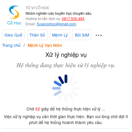
TỬ VI CỔ HỌC
Nhóm nghiên cứu huyền học chuyên sâu.
Hotline tư vấn dịch vụ:
0817.505.493
.
Email:
Tuvancohoc@gmail.com
.
Gieo Quẻ
Thần Số
Mệnh Lý
Bói SIM
Trang chủ
Mệnh Lý Vạn Niên
Xử lý nghiệp vụ
Hệ thống đang thực hiện xử lý nghiệp vụ.
Chờ
62
giây để hệ thống thực hiện xử lý ...
Việc xử lý nghiệp vụ cần thời gian thực hiện. Bạn vui lòng chờ đợi ít
phút để hệ thống hoành thành yêu cầu.