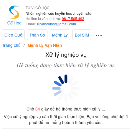
TỬ VI CỔ HỌC
Nhóm nghiên cứu huyền học chuyên sâu.
Hotline tư vấn dịch vụ:
0817.505.493
.
Email:
Tuvancohoc@gmail.com
.
Gieo Quẻ
Thần Số
Mệnh Lý
Bói SIM
Trang chủ
Mệnh Lý Vạn Niên
Xử lý nghiệp vụ
Hệ thống đang thực hiện xử lý nghiệp vụ.
Chờ
64
giây để hệ thống thực hiện xử lý ...
Việc xử lý nghiệp vụ cần thời gian thực hiện. Bạn vui lòng chờ đợi ít
phút để hệ thống hoành thành yêu cầu.