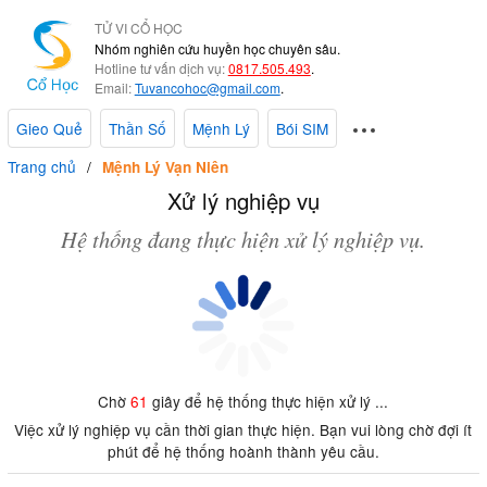
TỬ VI CỔ HỌC
Nhóm nghiên cứu huyền học chuyên sâu.
Hotline tư vấn dịch vụ:
0817.505.493
.
Email:
Tuvancohoc@gmail.com
.
Gieo Quẻ
Thần Số
Mệnh Lý
Bói SIM
Trang chủ
Mệnh Lý Vạn Niên
Xử lý nghiệp vụ
Hệ thống đang thực hiện xử lý nghiệp vụ.
Chờ
61
giây để hệ thống thực hiện xử lý ...
Việc xử lý nghiệp vụ cần thời gian thực hiện. Bạn vui lòng chờ đợi ít
phút để hệ thống hoành thành yêu cầu.