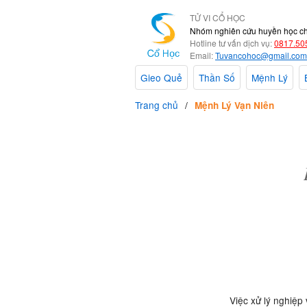
TỬ VI CỔ HỌC
Nhóm nghiên cứu huyền học c
Hotline tư vấn dịch vụ:
0817.50
Email:
Tuvancohoc@gmail.com
Gieo Quẻ
Thần Số
Mệnh Lý
Trang chủ
Mệnh Lý Vạn Niên
Việc xử lý nghiệp