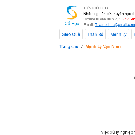
TỬ VI CỔ HỌC
Nhóm nghiên cứu huyền học c
Hotline tư vấn dịch vụ:
0817.50
Email:
Tuvancohoc@gmail.com
Gieo Quẻ
Thần Số
Mệnh Lý
Trang chủ
Mệnh Lý Vạn Niên
Việc xử lý nghiệp