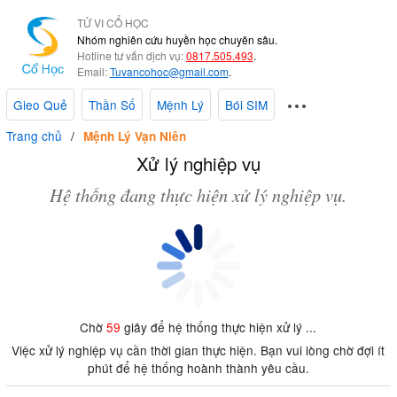
TỬ VI CỔ HỌC
Nhóm nghiên cứu huyền học chuyên sâu.
Hotline tư vấn dịch vụ:
0817.505.493
.
Email:
Tuvancohoc@gmail.com
.
Gieo Quẻ
Thần Số
Mệnh Lý
Bói SIM
Trang chủ
Mệnh Lý Vạn Niên
Xử lý nghiệp vụ
Hệ thống đang thực hiện xử lý nghiệp vụ.
Chờ
59
giây để hệ thống thực hiện xử lý ...
Việc xử lý nghiệp vụ cần thời gian thực hiện. Bạn vui lòng chờ đợi ít
phút để hệ thống hoành thành yêu cầu.