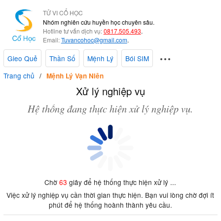
TỬ VI CỔ HỌC
Nhóm nghiên cứu huyền học chuyên sâu.
Hotline tư vấn dịch vụ:
0817.505.493
.
Email:
Tuvancohoc@gmail.com
.
Gieo Quẻ
Thần Số
Mệnh Lý
Bói SIM
Trang chủ
Mệnh Lý Vạn Niên
Xử lý nghiệp vụ
Hệ thống đang thực hiện xử lý nghiệp vụ.
Chờ
63
giây để hệ thống thực hiện xử lý ...
Việc xử lý nghiệp vụ cần thời gian thực hiện. Bạn vui lòng chờ đợi ít
phút để hệ thống hoành thành yêu cầu.