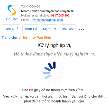
TỬ VI CỔ HỌC
Nhóm nghiên cứu huyền học chuyên sâu.
Hotline tư vấn dịch vụ:
0817.505.493
.
Email:
Tuvancohoc@gmail.com
.
Gieo Quẻ
Thần Số
Mệnh Lý
Bói SIM
Trang chủ
Mệnh Lý Vạn Niên
Xử lý nghiệp vụ
Hệ thống đang thực hiện xử lý nghiệp vụ.
Chờ
63
giây để hệ thống thực hiện xử lý ...
Việc xử lý nghiệp vụ cần thời gian thực hiện. Bạn vui lòng chờ đợi ít
phút để hệ thống hoành thành yêu cầu.