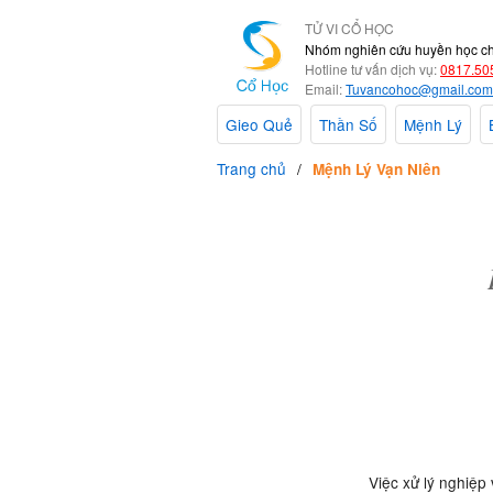
TỬ VI CỔ HỌC
Nhóm nghiên cứu huyền học c
Hotline tư vấn dịch vụ:
0817.50
Email:
Tuvancohoc@gmail.com
Gieo Quẻ
Thần Số
Mệnh Lý
Trang chủ
Mệnh Lý Vạn Niên
Việc xử lý nghiệp