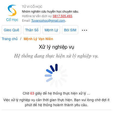
TỬ VI CỔ HỌC
Nhóm nghiên cứu huyền học chuyên sâu.
Hotline tư vấn dịch vụ:
0817.505.493
.
Email:
Tuvancohoc@gmail.com
.
Gieo Quẻ
Thần Số
Mệnh Lý
Bói SIM
Trang chủ
Mệnh Lý Vạn Niên
Xử lý nghiệp vụ
Hệ thống đang thực hiện xử lý nghiệp vụ.
Chờ
63
giây để hệ thống thực hiện xử lý ...
Việc xử lý nghiệp vụ cần thời gian thực hiện. Bạn vui lòng chờ đợi ít
phút để hệ thống hoành thành yêu cầu.