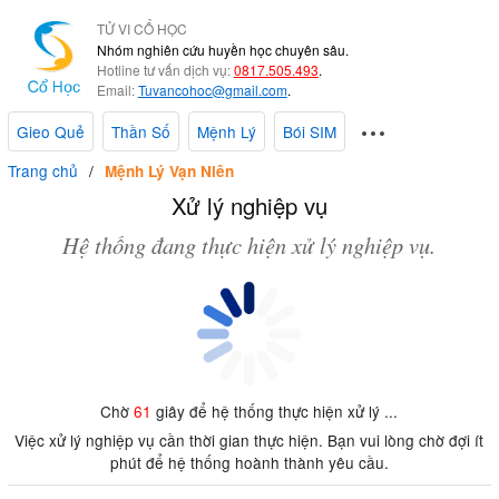
TỬ VI CỔ HỌC
Nhóm nghiên cứu huyền học chuyên sâu.
Hotline tư vấn dịch vụ:
0817.505.493
.
Email:
Tuvancohoc@gmail.com
.
Gieo Quẻ
Thần Số
Mệnh Lý
Bói SIM
Trang chủ
Mệnh Lý Vạn Niên
Xử lý nghiệp vụ
Hệ thống đang thực hiện xử lý nghiệp vụ.
Chờ
61
giây để hệ thống thực hiện xử lý ...
Việc xử lý nghiệp vụ cần thời gian thực hiện. Bạn vui lòng chờ đợi ít
phút để hệ thống hoành thành yêu cầu.