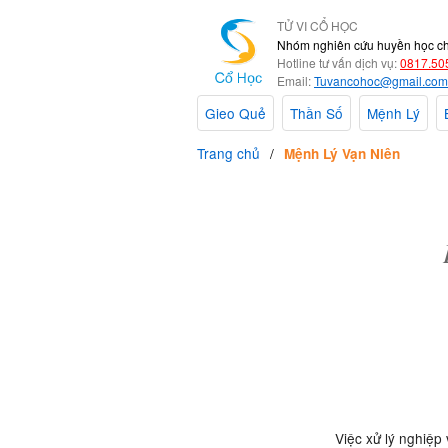
TỬ VI CỔ HỌC
Nhóm nghiên cứu huyền học c
Hotline tư vấn dịch vụ:
0817.50
Email:
Tuvancohoc@gmail.com
Gieo Quẻ
Thần Số
Mệnh Lý
Trang chủ
Mệnh Lý Vạn Niên
Việc xử lý nghiệp