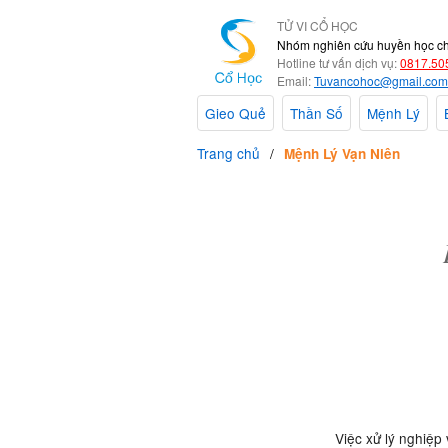
TỬ VI CỔ HỌC
Nhóm nghiên cứu huyền học c
Hotline tư vấn dịch vụ:
0817.50
Email:
Tuvancohoc@gmail.com
Gieo Quẻ
Thần Số
Mệnh Lý
Trang chủ
Mệnh Lý Vạn Niên
Việc xử lý nghiệp