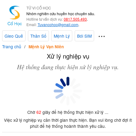
TỬ VI CỔ HỌC
Nhóm nghiên cứu huyền học chuyên sâu.
Hotline tư vấn dịch vụ:
0817.505.493
.
Email:
Tuvancohoc@gmail.com
.
Gieo Quẻ
Thần Số
Mệnh Lý
Bói SIM
Trang chủ
Mệnh Lý Vạn Niên
Xử lý nghiệp vụ
Hệ thống đang thực hiện xử lý nghiệp vụ.
Chờ
62
giây để hệ thống thực hiện xử lý ...
Việc xử lý nghiệp vụ cần thời gian thực hiện. Bạn vui lòng chờ đợi ít
phút để hệ thống hoành thành yêu cầu.