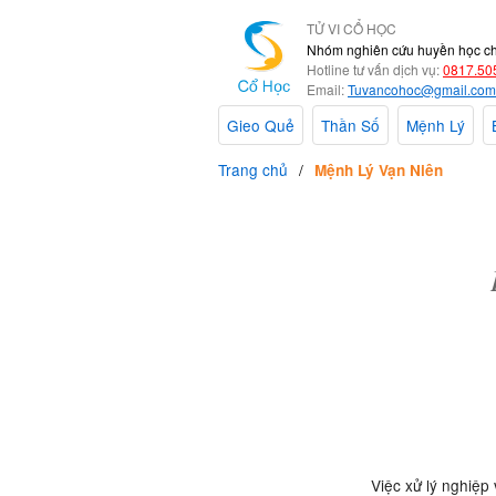
TỬ VI CỔ HỌC
Nhóm nghiên cứu huyền học c
Hotline tư vấn dịch vụ:
0817.50
Email:
Tuvancohoc@gmail.com
Gieo Quẻ
Thần Số
Mệnh Lý
Trang chủ
Mệnh Lý Vạn Niên
Việc xử lý nghiệp