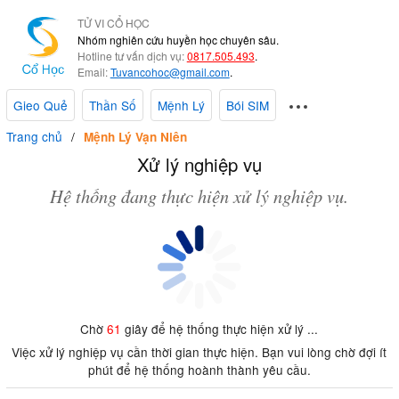
TỬ VI CỔ HỌC
Nhóm nghiên cứu huyền học chuyên sâu.
Hotline tư vấn dịch vụ:
0817.505.493
.
Email:
Tuvancohoc@gmail.com
.
Gieo Quẻ
Thần Số
Mệnh Lý
Bói SIM
Trang chủ
Mệnh Lý Vạn Niên
Xử lý nghiệp vụ
Hệ thống đang thực hiện xử lý nghiệp vụ.
Chờ
61
giây để hệ thống thực hiện xử lý ...
Việc xử lý nghiệp vụ cần thời gian thực hiện. Bạn vui lòng chờ đợi ít
phút để hệ thống hoành thành yêu cầu.