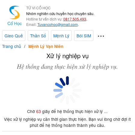
TỬ VI CỔ HỌC
Nhóm nghiên cứu huyền học chuyên sâu.
Hotline tư vấn dịch vụ:
0817.505.493
.
Email:
Tuvancohoc@gmail.com
.
Gieo Quẻ
Thần Số
Mệnh Lý
Bói SIM
Trang chủ
Mệnh Lý Vạn Niên
Xử lý nghiệp vụ
Hệ thống đang thực hiện xử lý nghiệp vụ.
Chờ
63
giây để hệ thống thực hiện xử lý ...
Việc xử lý nghiệp vụ cần thời gian thực hiện. Bạn vui lòng chờ đợi ít
phút để hệ thống hoành thành yêu cầu.