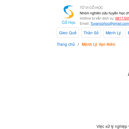
TỬ VI CỔ HỌC
Nhóm nghiên cứu huyền học c
Hotline tư vấn dịch vụ:
0817.50
Email:
Tuvancohoc@gmail.com
Gieo Quẻ
Thần Số
Mệnh Lý
Trang chủ
Mệnh Lý Vạn Niên
Việc xử lý nghiệp