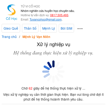
TỬ VI CỔ HỌC
Nhóm nghiên cứu huyền học chuyên sâu.
Hotline tư vấn dịch vụ:
0817.505.493
.
Email:
Tuvancohoc@gmail.com
.
Gieo Quẻ
Thần Số
Mệnh Lý
Bói SIM
Trang chủ
Mệnh Lý Vạn Niên
Xử lý nghiệp vụ
Hệ thống đang thực hiện xử lý nghiệp vụ.
Chờ
62
giây để hệ thống thực hiện xử lý ...
Việc xử lý nghiệp vụ cần thời gian thực hiện. Bạn vui lòng chờ đợi ít
phút để hệ thống hoành thành yêu cầu.