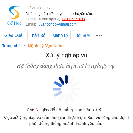
TỬ VI CỔ HỌC
Nhóm nghiên cứu huyền học chuyên sâu.
Hotline tư vấn dịch vụ:
0817.505.493
.
Email:
Tuvancohoc@gmail.com
.
Gieo Quẻ
Thần Số
Mệnh Lý
Bói SIM
Trang chủ
Mệnh Lý Vạn Niên
Xử lý nghiệp vụ
Hệ thống đang thực hiện xử lý nghiệp vụ.
Chờ
61
giây để hệ thống thực hiện xử lý ...
Việc xử lý nghiệp vụ cần thời gian thực hiện. Bạn vui lòng chờ đợi ít
phút để hệ thống hoành thành yêu cầu.