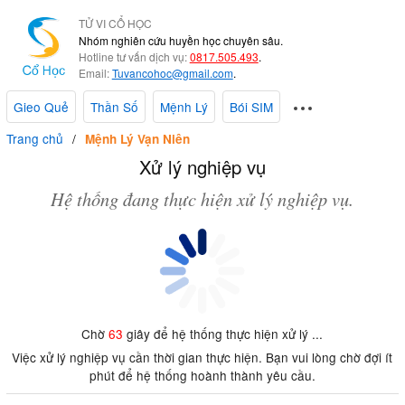
TỬ VI CỔ HỌC
Nhóm nghiên cứu huyền học chuyên sâu.
Hotline tư vấn dịch vụ:
0817.505.493
.
Email:
Tuvancohoc@gmail.com
.
Gieo Quẻ
Thần Số
Mệnh Lý
Bói SIM
Trang chủ
Mệnh Lý Vạn Niên
Xử lý nghiệp vụ
Hệ thống đang thực hiện xử lý nghiệp vụ.
Chờ
63
giây để hệ thống thực hiện xử lý ...
Việc xử lý nghiệp vụ cần thời gian thực hiện. Bạn vui lòng chờ đợi ít
phút để hệ thống hoành thành yêu cầu.